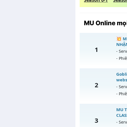
Season 0-1
Seaso
MU Online mọi
💥 M
NHẬN
1
- Serv
- Phi

Gobli
webs
2
Mu
- Serv
- Phi
Ex
Ki
Go
MU T
T
CLAS
3
Mu
- Serv
A
18