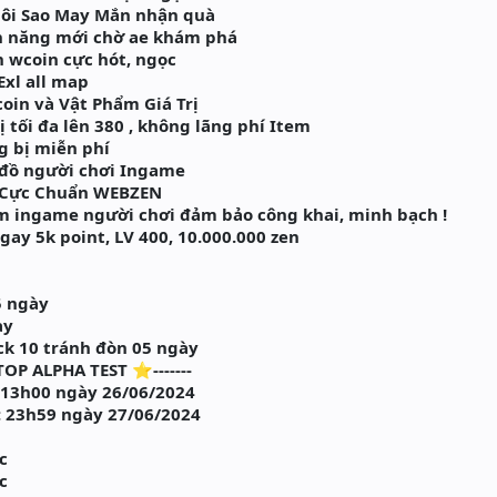
ôi Sao May Mắn nhận quà
h năng mới chờ ae khám phá
wcoin cực hót, ngọc
xl all map
in và Vật Phẩm Giá Trị
tối đa lên 380 , không lãng phí Item
 bị miễn phí
đồ người chơi Ingame
 Cực Chuẩn WEBZEN
m ingame người chơi đảm bảo công khai, minh bạch !
ngay 5k point, LV 400, 10.000.000 zen
5 ngày
ày
uck 10 tránh đòn 05 ngày
OP ALPHA TEST ⭐-------
: 13h00 ngày 26/06/2024
c: 23h59 ngày 27/06/2024
c
c