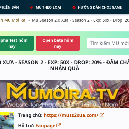
PHIÊN BẢN
MU THEO LOẠI
HƯỚNG DẪN CHƠI GAME
ch Mu Mới Ra
Mu Season 2.0 Xưa - Season 2 - Exp: 50x - Drop: 2
lpha Test hôm
Open beta hôm
nay
nay
 XƯA - SEASON 2 - EXP: 50X - DROP: 20% - ĐẬM CH
NHẬN QUÀ
Trang chủ:
https://muss2xua.com/
Hỗ trợ:
Fanpage