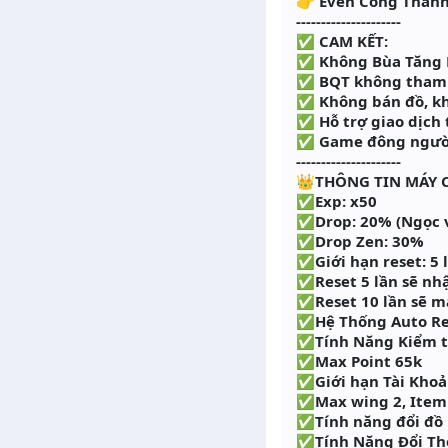
👉 Even Công Thành
---------------------
✅ CAM KẾT:
✅ Không Bùa Tăng 
✅ BQT không tham 
✅ Không bán đồ, kh
✅ Hỗ trợ giao dịch 
✅ Game đông người 
---------------------
👑THÔNG TIN MÁY C
✅Exp: x50
✅Drop: 20% (Ngọc v
✅Drop Zen: 30%
✅Giới hạn reset: 5 
✅Reset 5 lần sẽ nh
✅Reset 10 lần sẽ m
✅Hệ Thống Auto Re
✅Tính Năng Kiểm tr
✅Max Point 65k
✅Giới hạn Tài Khoản
✅Max wing 2, Item 
✅Tính năng đổi đồ 
✅Tính Năng Đổi Th