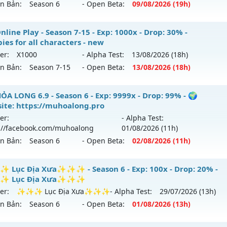
ên Bản:
Season 6
- Open Beta:
09/08
/2026
(19h)
p: 700x - Drop: 30%
U THIÊN MỆNH - SEASON 6.3 CLASSIC
line Play - Season 7-15 - Exp: 1000x - Drop: 30% -
ểu reset: Reset In Game
ies for all characters - new
 mới ra tháng 08 2026 - Mở máy chủ
THIÊN MỆNH
vào 19h
ể loại: Mu Nguyên bản Webzen
er:
X1000
- Alpha Test:
13/08
/2026
(18h)
ên Bản:
Season 7-15
- Open Beta:
13/08
/2026
(18h)
p: 500x - Drop: 20%
tihack: Yes-Anti
ểu reset: Reset In Game
 Online Play - Freebies for all characters - new
ỎA LONG 6.9 - Season 6 - Exp: 9999x - Drop: 99% - 🌍
hể loại: Mu Nguyên bản Webzen
ite: https://muhoalong.pro
 mới ra tháng 08 2026 - Mở máy chủ
X1000
vào 18h ngày 1
er:
- Alpha Test:
tihack: Antihack chạy bằng cơm
://facebook.com/muhoalong
01/08
/2026
(11h)
p: 1000x - Drop: 30%
ên Bản:
Season 6
- Open Beta:
02/08
/2026
(11h)
ểu reset: Reset In Game
hể loại: Mu Nguyên bản Webzen
ỎA LONG 6.9 - 🌍 Website: https://muhoalong.pro
Lục Địa Xưa✨✨✨ - Season 6 - Exp: 100x - Drop: 20% -
 Lục Địa Xưa✨✨✨
tihack: AntiShield
ới ra tháng 08 2026 - Mở máy chủ
https://facebook.com
er:
✨✨✨ Lục Địa Xưa✨✨✨
- Alpha Test:
29/07
/2026
(13h)
 02/08/2626
ên Bản:
Season 6
- Open Beta:
01/08
/2026
(13h)
9999x - Drop: 99%