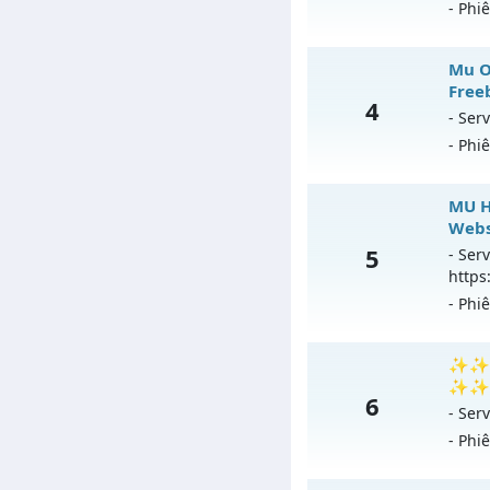
- Phi
Ex
M
Mu On
Ki
Freeb
4
Mu
Th
- Serv
- Phi
Ex
An
Ki
Mu
MU H
T
Webs
Mu
5
- Serv
An
https
Ex
- Phi
Ki
T
MU H
✨✨✨ 
✨✨✨
6
An
Mu m
- Serv
ngày
- Phi
Exp: 