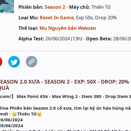
Phiên bản:
Season 2
-
Máy chủ:
Thiên Tử
Loại Mu:
Reset In Game
, Exp 50x, Drop 20%
Thể loại:
Mu Nguyên bản Webzen
Alpha Test:
26/06/2024 (13h) -
Open Beta:
28/06/2
EASON 2.0 XƯA - SEASON 2 - EXP: 50X - DROP: 20%
QUÀ
om/】 Max Point 65k - Max Wing 2 - Item 380 - Drop Item E
ine Phiến bản Season 2.0 cổ xưa, tìm lại ký ức hào hùng n
mới : 👑Thiên Tử👑
26/06/2024
28/06/2024