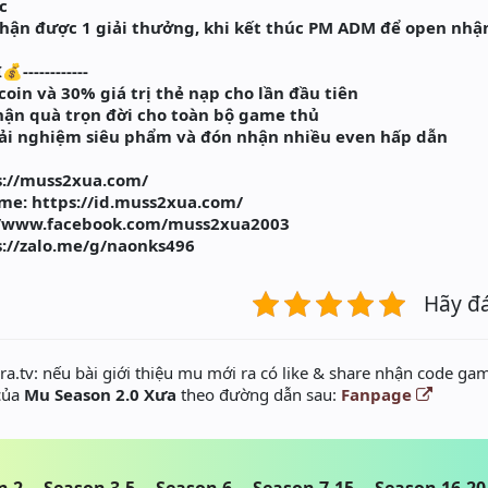
c
 nhận được 1 giải thưởng, khi kết thúc PM ADM để open nhậ
------------
coin và 30% giá trị thẻ nạp cho lần đầu tiên
nhận quà trọn đời cho toàn bộ game thủ
ải nghiệm siêu phẩm và đón nhận nhiều even hấp dẫn
ps://muss2xua.com/
me: https://id.muss2xua.com/
://www.facebook.com/muss2xua2003
s://zalo.me/g/naonks496
Hãy đ
a.tv: nếu bài giới thiệu mu mới ra có like & share nhận code gam
 của
Mu Season 2.0 Xưa
theo đường dẫn sau:
Fanpage