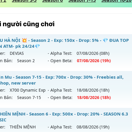
n 2
Season 3-5
Season 6
Season 7-15
Season 16-20
 người cũng chơi
U HÀ NỘI 💥 - Season 2 - Exp: 150x - Drop: 5% - 💎 ĐUA TOP
 ATM- pk 24/24💎
er:
DEVIAS
- Alpha Test:
07/08
/2026
(08h)
ên Bản:
Season 2
- Open Beta:
07/08
/2026
(19h)
 MU HÀ NỘI 💥 - 💎 ĐUA TOP NHẬN ATM- pk 24/24💎
n Mu - Season 7-15 - Exp: 700x - Drop: 30% - Freebies all,
hop, new server
 mới ra tháng 08 2026 - Mở máy chủ
DEVIAS
vào 19h ngày 
er:
X700 Dynamic Exp
- Alpha Test:
18/08
/2026
(18h)
ên Bản:
Season 7-15
- Open Beta:
18/08
/2026
(18h)
p: 150x - Drop: 5%
ểu reset: Reset In Game
blin Mu - Freebies all, webshop, new server
HIÊN MỆNH - Season 6 - Exp: 500x - Drop: 20% - SEASON 6.3
hể loại: Mu Nguyên bản Webzen
SIC
 mới ra tháng 08 2026 - Mở máy chủ
X700 Dynamic Exp
và
er:
THIÊN MỆNH
- Alpha Test:
08/08
/2026
(19h)
ntihack: BDCAM
/08/2626