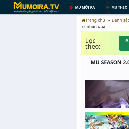
MU MỚI RA
MU THEO 
Trang chủ
Danh sá
rs nhận quà
Lọc
A
theo:
MU SEASON 2.0