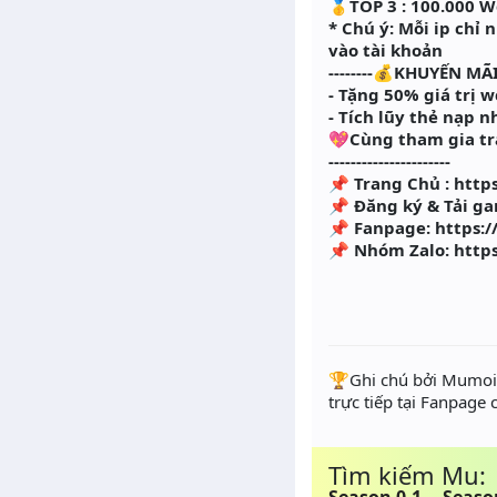
🥇TOP 3 : 100.000 W
* Chú ý: Mỗi ip chỉ
vào tài khoản
--------💰KHUYẾN MÃI💰
- Tặng 50% giá trị w
- Tích lũy thẻ nạp 
💖Cùng tham gia tr
----------------------
📌 Trang Chủ : htt
📌 Đăng ký & Tải ga
📌 Fanpage: https
📌 Nhóm Zalo: http
️🏆Ghi chú bởi Mumoir
trực tiếp tại Fanpage
Tìm kiếm Mu: