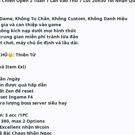
 Chiến Open 2 Tuần 1 Lần Vào Thứ 7 Lúc 20h30 Tối Nhận Q
Dame, Không Tu Chân, Không Custom, Không Danh Hiệu
gia và can thiệp vào game
ông kích nạp dưới mọi hình thức
trung gian miễn phí tránh lừa đảo
chơi, máy chủ ổn định và lâu dài.
HỦ👑: Thiên Tử
à Item Exl)
lần /ngày
ận được quà hấp dẫn
ất Zen để reset
set Ingame F4
a lượng boss server siêu hay
: 3 acc /1PC
380, max 2 Options
Excellent nhận Wcoin
ẻ Bài Chaos Nhận Ngọc