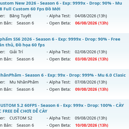
✨ Lục Địa Xưa✨✨✨ - ✨✨✨ Lục Địa Xưa✨✨✨
ustom New 2026 - Season 6 - Exp: 9999x - Drop: 90% - Mu
reset: Non Reset
18 Full Custom 60 Fps Đồ Mới
mới ra tháng 08 2026 - Mở máy chủ
✨✨✨ Lục Địa Xư
loại: Mu Nguyên bản Webzen
er:
Băng Tuyết
- Alpha Test:
04/08
/2026
(13h)
08/2626
ên Bản:
Season 6
- Open Beta:
06/08
/2026
(13h)
ack: XShield
: 100x - Drop: 20%
 Custom New 2026 - Mu Ss6.18 Full Custom 60 Fps Đồ Mới
phẩm SS6 2026 - Season 6 - Exp: 9999x - Drop: 90% - Free
u reset: Reset In Game
ân thủ, Đồ họa 60 fps
 mới ra tháng 08 2026 - Mở máy chủ
Băng Tuyết
vào 13h n
 loại: Mu Nguyên bản Webzen
er:
Giải Trí
- Alpha Test:
02/08
/2026
(13h)
ên Bản:
Season 6
- Open Beta:
03/08
/2026
(13h)
p: 9999x - Drop: 90%
ihack: XTEAM
ểu reset: Reset In Game
êu phẩm SS6 2026 - Free set tân thủ, Đồ họa 60 fps
hânPhâm - Season 6 - Exp: 99x - Drop: 999% - Mu 6.0 Clasic
ể loại: Mu Custom thêm đồ mới
er:
Mu NhânPhâm
- Alpha Test:
07/08
/2026
(13h)
 mới ra tháng 08 2026 - Mở máy chủ
Giải Trí
vào 13h ngày 
ên Bản:
Season 6
- Open Beta:
09/08
/2026
(13h)
tihack: Gold Dragon
p: 9999x - Drop: 90%
u NhânPhâm - Mu 6.0 Clasic
USTOM 5.2 60FPS - Season 6 - Exp: 999x - Drop: 100% - CÀY
ểu reset: Reset In Game
 FREE DỄ CHƠI DỄ CÀY
 mới ra tháng 08 2026 - Mở máy chủ
Mu NhânPhâm
vào 1
ể loại: Mu Bán Đồ Full Trong Shop
er:
CUSTOM S2
- Alpha Test:
09/08
/2026
(13h)
ên Bản:
Season 6
- Open Beta:
10/08
/2026
(13h)
p: 99x - Drop: 999%
tihack: Anti Phoenix