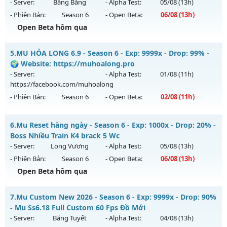
20h ngày 08/08/2626
- Server:
Băng Băng
- Alpha Test:
05/08
(13h)
- Phiên Bản:
Season 6
- Open Beta:
06/08
(13h)
Exp: 9999x - Drop: 99%
Open Beta hôm qua
Kiểu reset: Reset In Game
Thể loại: Mu Nguyên bản Webzen
Mu Ss6.18Full Custom - Mu Dễ Chơi, Dễ Cày Quốc, Miễn Phí
5.
MU HỎA LONG 6.9 - Season 6 - Exp: 9999x - Drop: 99% -
Antihack: ugk
Mu mới ra tháng 08 2026 - Mở máy chủ
Băng Băng
vào 13h
🌍 Website: https://muhoalong.pro
ngày 06/08/2626
- Server:
- Alpha Test:
01/08
(11h)
https://facebook.com/muhoalong
Exp: 9999x - Drop: 90%
- Phiên Bản:
Season 6
- Open Beta:
02/08
(11h)
Kiểu reset: Reset In Game
Thể loại: Mu Custom thêm đồ mới
MU HỎA LONG 6.9 - 🌍 Website: https://muhoalong.pro
6.
Mu Reset hàng ngày - Season 6 - Exp: 1000x - Drop: 20% -
Antihack: Gold dragon
Mu mới ra tháng 08 2026 - Mở máy chủ
Boss Nhiều Train K4 brack 5 Wc
https://facebook.com/muhoalong
vào 11h ngày
- Server:
Long Vương
- Alpha Test:
05/08
(13h)
02/08/2626
- Phiên Bản:
Season 6
- Open Beta:
06/08
(13h)
Exp: 9999x - Drop: 99%
Open Beta hôm qua
Kiểu reset: Non Reset
Mu Reset hàng ngày - Boss Nhiều Train K4 brack 5 Wc
7.
Mu Custom New 2026 - Season 6 - Exp: 9999x - Drop: 90%
Thể loại: Mu Nguyên bản Webzen
Mu mới ra tháng 08 2026 - Mở máy chủ
Long Vương
vào
- Mu Ss6.18 Full Custom 60 Fps Đồ Mới
Antihack: XShield
13h ngày 06/08/2626
- Server:
Băng Tuyết
- Alpha Test:
04/08
(13h)