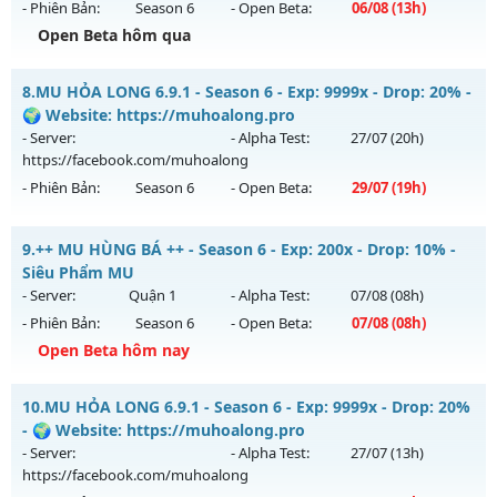
- Phiên Bản:
Season 6
- Open Beta:
06/08
(13h)
Exp: 1000x - Drop: 20%
Open Beta hôm qua
Kiểu reset: Reset In Game
Thể loại: Mu Nguyên bản Webzen
Mu Custom New 2026 - Mu Ss6.18 Full Custom 60 Fps Đồ
8.
MU HỎA LONG 6.9.1 - Season 6 - Exp: 9999x - Drop: 20% -
Mới
Antihack: GameGuard
🌍 Website: https://muhoalong.pro
Mu mới ra tháng 08 2026 - Mở máy chủ
Băng Tuyết
vào 13h
- Server:
- Alpha Test:
27/07
(20h)
ngày 06/08/2626
https://facebook.com/muhoalong
- Phiên Bản:
Season 6
- Open Beta:
29/07
(19h)
Exp: 9999x - Drop: 90%
Kiểu reset: Reset In Game
MU HỎA LONG 6.9.1 - 🌍 Website: https://muhoalong.pro
9.
++ MU HÙNG BÁ ++ - Season 6 - Exp: 200x - Drop: 10% -
Thể loại: Mu Custom thêm đồ mới
Mu mới ra tháng 07 2026 - Mở máy chủ
Siêu Phẩm MU
Antihack: Gold Dragon
https://facebook.com/muhoalong
vào 19h ngày
- Server:
Quận 1
- Alpha Test:
07/08
(08h)
29/07/2626
- Phiên Bản:
Season 6
- Open Beta:
07/08
(08h)
Exp: 9999x - Drop: 20%
Open Beta hôm nay
Kiểu reset: Non Reset
++ MU HÙNG BÁ ++ - Siêu Phẩm MU
10.
MU HỎA LONG 6.9.1 - Season 6 - Exp: 9999x - Drop: 20%
Thể loại: Mu Nguyên bản Webzen
Mu mới ra tháng 08 2026 - Mở máy chủ
Quận 1
vào 08h
- 🌍 Website: https://muhoalong.pro
Antihack: Xshiel
ngày 07/08/2626
- Server:
- Alpha Test:
27/07
(13h)
https://facebook.com/muhoalong
Exp: 200x - Drop: 10%