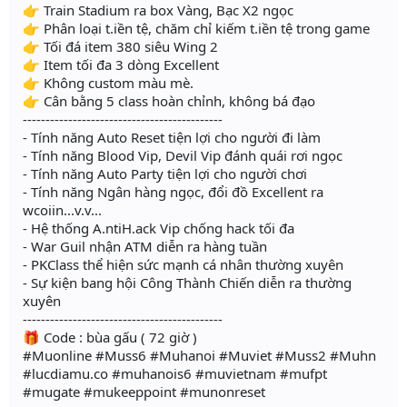
👉 Train Stadium ra box Vàng, Bạc X2 ngọc
👉 Phân loại t.iền tệ, chăm chỉ kiếm t.iền tệ trong game
👉 Tối đá item 380 siêu Wing 2
👉 Item tối đa 3 dòng Excellent
👉 Không custom màu mè.
👉 Cân bằng 5 class hoàn chỉnh, không bá đạo
--------------------------------------------
- Tính năng Auto Reset tiện lợi cho người đi làm
- Tính năng Blood Vip, Devil Vip đánh quái rơi ngọc
- Tính năng Auto Party tiện lợi cho người chơi
- Tính năng Ngân hàng ngọc, đổi đồ Excellent ra
wcoiin...v.v...
- Hệ thống A.ntiH.ack Vip chống hack tối đa
- War Guil nhận ATM diễn ra hàng tuần
- PKClass thể hiện sức mạnh cá nhân thường xuyên
- Sự kiện bang hội Công Thành Chiến diễn ra thường
xuyên
--------------------------------------------
🎁 Code : bùa gấu ( 72 giờ )
#Muonline #Muss6 #Muhanoi #Muviet #Muss2 #Muhn
#lucdiamu.co #muhanois6 #muvietnam #mufpt
#mugate #mukeeppoint #munonreset