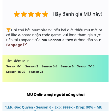
Hãy đánh giá MU này!
️🏆Ghi chú bởi Mumoira.tv: nếu bài giới thiệu mu mới ra
có like & share nhận code game, vui lòng tham gia trực
tiếp tại Fanpage của
Mu Season 2
theo đường dẫn sau:
Fanpage
Tìm kiếm Mu:
Season 0-1
Season 2
Season 3-5
Season 6
Season 7-15
Season 16-20
Season 21
MU Online mọi người cũng chơi
1.
Mu Độc Quyền - Season 6 - Exp: 9999x - Drop: 90% - MU