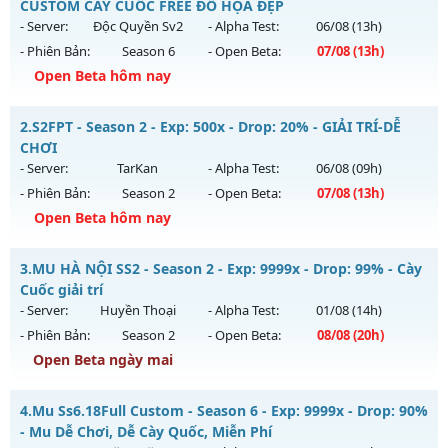
CUSTOM CÀY CUỐC FREE ĐỒ HỌA ĐẸP
- Server:
Độc Quyền Sv2
- Alpha Test:
06/08
(13h)
- Phiên Bản:
Season 6
- Open Beta:
07/08
(13h)
Open Beta hôm nay
Mu Độc Quyền - MU CUSTOM CÀY CUỐC FREE ĐỒ HỌA ĐẸP
2.
S2FPT - Season 2 - Exp: 500x - Drop: 20% - GIẢI TRÍ-DỄ
Mu mới ra tháng 08 2026 - Mở máy chủ
Độc Quyền Sv2
vào
CHƠI
13h ngày 07/08/2626
- Server:
TarKan
- Alpha Test:
06/08
(09h)
- Phiên Bản:
Season 2
- Open Beta:
07/08
(13h)
Exp: 9999x - Drop: 90%
Open Beta hôm nay
Kiểu reset: Reset In Game
Thể loại: Mu Custom thêm đồ mới
S2FPT - GIẢI TRÍ-DỄ CHƠI
3.
MU HÀ NỘI SS2 - Season 2 - Exp: 9999x - Drop: 99% - Cày
Antihack: SharkGaurd
Mu mới ra tháng 08 2026 - Mở máy chủ
TarKan
vào 13h
Cuốc giải trí
ngày 07/08/2626
- Server:
Huyền Thoại
- Alpha Test:
01/08
(14h)
- Phiên Bản:
Season 2
- Open Beta:
08/08
(20h)
Exp: 500x - Drop: 20%
Open Beta ngày mai
Kiểu reset: Reset In Game
Thể loại: Mu Nguyên bản Webzen
MU HÀ NỘI SS2 - Cày Cuốc giải trí
4.
Mu Ss6.18Full Custom - Season 6 - Exp: 9999x - Drop: 90%
Antihack: PRO
Mu mới ra tháng 08 2026 - Mở máy chủ
Huyền Thoại
vào
- Mu Dễ Chơi, Dễ Cày Quốc, Miễn Phí