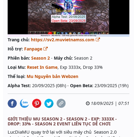
Trang chủ:
https://sv2.muvietnamss.com
Hỗ trợ:
Fanpage
Phiên bản:
Season 2
-
Máy chủ:
Season 2
Loại Mu:
Reset In Game
, Exp 3333x, Drop 33%
Thể loại:
Mu Nguyên bản Webzen
Alpha Test:
20/09/2025 (08h) -
Open Beta:
23/09/2025 (19h)
18/09/2025 | 07:51
GIỚI THIỆU MU SEASON 2 - SEASON 2 - EXP: 3333X -
DROP: 33% - SEASON 2 EVENT LIÊN TỤC DỄ CHƠI
LucDiaMU quay trở lại với siêu máy chủ Season 2.0