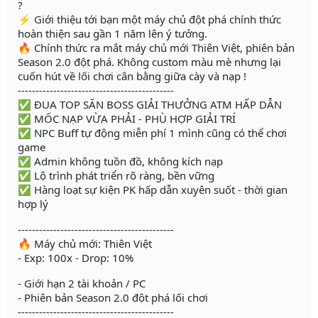
?
⚡️ Giới thiệu tới bạn một máy chủ đột phá chính thức
hoàn thiện sau gần 1 năm lên ý tưởng.
🔥 Chính thức ra mắt máy chủ mới Thiên Việt, phiên bản
Season 2.0 đột phá. Không custom màu mè nhưng lại
cuốn hút về lối chơi cân bằng giữa cày và nạp !
--------------------------------------------
✅ ĐUA TOP SĂN BOSS GIẢI THƯỞNG ATM HẤP DẪN
✅ MỐC NẠP VỪA PHẢI - PHÙ HỢP GIẢI TRÍ
✅ NPC Buff tự động miễn phí 1 mình cũng có thể chơi
game
✅ Admin không tuồn đồ, không kích nạp
✅ Lộ trình phát triển rõ ràng, bền vững
✅ Hàng loạt sự kiện PK hấp dẫn xuyên suốt - thời gian
hợp lý
--------------------------------------------
🔥 Máy chủ mới: Thiên Việt
- Exp: 100x - Drop: 10%
- Giới hạn 2 tài khoản / PC
- Phiên bản Season 2.0 đột phá lối chơi
--------------------------------------------