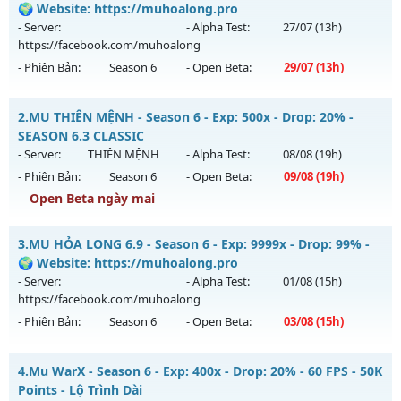
🌍 Website: https://muhoalong.pro
- Server:
- Alpha Test:
27/07
(13h)
https://facebook.com/muhoalong
- Phiên Bản:
Season 6
- Open Beta:
29/07
(13h)
MU HỎA LONG 6.9.1 - 🌍 Website: https://muhoalong.pro
2.
MU THIÊN MỆNH - Season 6 - Exp: 500x - Drop: 20% -
Mu mới ra tháng 07 2026 - Mở máy chủ
SEASON 6.3 CLASSIC
https://facebook.com/muhoalong
vào 13h ngày
- Server:
THIÊN MỆNH
- Alpha Test:
08/08
(19h)
29/07/2626
- Phiên Bản:
Season 6
- Open Beta:
09/08
(19h)
Exp: 9999x - Drop: 20%
Open Beta ngày mai
Kiểu reset: Non Reset
MU THIÊN MỆNH - SEASON 6.3 CLASSIC
3.
MU HỎA LONG 6.9 - Season 6 - Exp: 9999x - Drop: 99% -
Thể loại: Mu Nguyên bản Webzen
Mu mới ra tháng 08 2026 - Mở máy chủ
THIÊN MỆNH
vào
🌍 Website: https://muhoalong.pro
Antihack: Xshiel
19h ngày 09/08/2626
- Server:
- Alpha Test:
01/08
(15h)
https://facebook.com/muhoalong
Exp: 500x - Drop: 20%
- Phiên Bản:
Season 6
- Open Beta:
03/08
(15h)
Kiểu reset: Reset In Game
Thể loại: Mu Nguyên bản Webzen
MU HỎA LONG 6.9 - 🌍 Website: https://muhoalong.pro
4.
Mu WarX - Season 6 - Exp: 400x - Drop: 20% - 60 FPS - 50K
Antihack: Antihack chạy bằng cơm
Mu mới ra tháng 08 2026 - Mở máy chủ
Points - Lộ Trình Dài