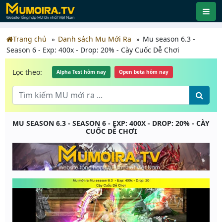
Trang chủ
Danh sách Mu Mới Ra
Mu season 6.3 -
Season 6 - Exp: 400x - Drop: 20% - Cày Cuốc Dễ Chơi
Lọc theo:
Alpha Test hôm nay
Open beta hôm nay
MU SEASON 6.3 - SEASON 6 - EXP: 400X - DROP: 20% - CÀY
CUỐC DỄ CHƠI