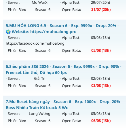
https://facebook.com/muhoalong
vào 15h ngày
- Server:
Mu WarX
- Alpha Test:
29/07
(20h)
03/08/2626
- Phiên Bản:
Season 6
- Open Beta:
31/07
(20h)
Exp: 9999x - Drop: 99%
Mu WarX - 60 FPS - 50K Points - Lộ Trình Dài
Kiểu reset: Non Reset
5.
MU HỎA LONG 6.9 - Season 6 - Exp: 9999x - Drop: 20% -
Mu mới ra tháng 07 2026 - Mở máy chủ
Mu WarX
vào 20h
🌍 Website: https://muhoalong.pro
Thể loại: Mu Nguyên bản Webzen
ngày 31/07/2626
- Server:
- Alpha Test:
05/08
(13h)
Antihack: XShield
https://facebook.com/muhoalong
Exp: 400x - Drop: 20%
- Phiên Bản:
Season 6
- Open Beta:
05/08
(13h)
Kiểu reset: Reset In Game
Thể loại: Mu Custom thêm đồ mới
MU HỎA LONG 6.9 - 🌍 Website: https://muhoalong.pro
6.
Siêu phẩm SS6 2026 - Season 6 - Exp: 9999x - Drop: 90% -
Antihack: UGK Shield + Phoenix
Mu mới ra tháng 08 2026 - Mở máy chủ
Free set tân thủ, Đồ họa 60 fps
https://facebook.com/muhoalong
vào 13h ngày
- Server:
Giải Trí
- Alpha Test:
02/08
(13h)
05/08/2626
- Phiên Bản:
Season 6
- Open Beta:
03/08
(13h)
Exp: 9999x - Drop: 20%
Siêu phẩm SS6 2026 - Free set tân thủ, Đồ họa 60 fps
Kiểu reset: Non Reset
7.
Mu Reset hàng ngày - Season 6 - Exp: 1000x - Drop: 20% -
Mu mới ra tháng 08 2026 - Mở máy chủ
Giải Trí
vào 13h
Boss Nhiều Train K4 brack 5 Wc
Thể loại: Mu Nguyên bản Webzen
ngày 03/08/2626
- Server:
Long Vương
- Alpha Test:
05/08
(13h)
Antihack: XShield
- Phiên Bản:
Season 6
- Open Beta:
06/08
(13h)
Exp: 9999x - Drop: 90%