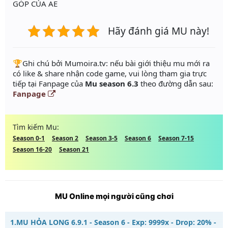
GÓP CỦA AE
Hãy đánh giá MU này!
️🏆Ghi chú bởi Mumoira.tv: nếu bài giới thiệu mu mới ra
có like & share nhận code game, vui lòng tham gia trực
tiếp tại Fanpage của
Mu season 6.3
theo đường dẫn sau:
Fanpage
Tìm kiếm Mu:
Season 0-1
Season 2
Season 3-5
Season 6
Season 7-15
Season 16-20
Season 21
MU Online mọi người cũng chơi
1.
MU HỎA LONG 6.9.1 - Season 6 - Exp: 9999x - Drop: 20% -