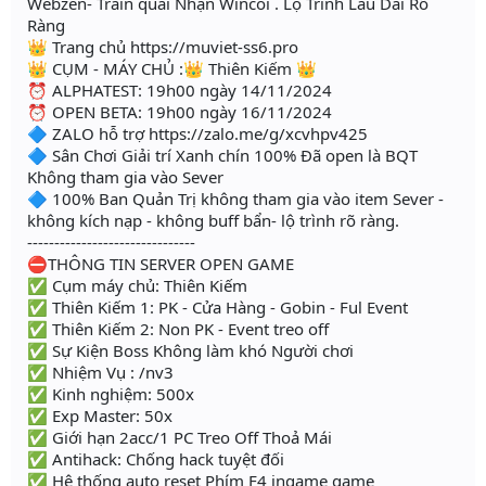
Webzen- Train quái Nhận Wincoi . Lộ Trình Lâu Dài Rõ
Ràng
👑 Trang chủ https://muviet-ss6.pro
👑 CỤM - MÁY CHỦ :👑 Thiên Kiếm 👑
⏰ ALPHATEST: 19h00 ngày 14/11/2024
⏰ OPEN BETA: 19h00 ngày 16/11/2024
🔷 ZALO hỗ trợ https://zalo.me/g/xcvhpv425
🔷 Sân Chơi Giải trí Xanh chín 100% Đã open là BQT
Không tham gia vào Sever
🔷 100% Ban Quản Trị không tham gia vào item Sever -
không kích nạp - không buff bẩn- lộ trình rõ ràng.
-------------------------------
⛔THÔNG TIN SERVER OPEN GAME
✅ Cụm máy chủ: Thiên Kiếm
✅ Thiên Kiếm 1: PK - Cửa Hàng - Gobin - Ful Event
✅ Thiên Kiếm 2: Non PK - Event treo off
✅ Sự Kiện Boss Không làm khó Người chơi
✅ Nhiệm Vụ : /nv3
✅ Kinh nghiệm: 500x
✅ Exp Master: 50x
✅ Giới hạn 2acc/1 PC Treo Off Thoả Mái
✅ Antihack: Chống hack tuyệt đối
✅ Hệ thống auto reset Phím F4 ingame game