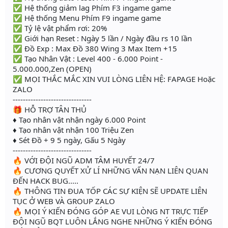
✅ Hệ thống giảm lag Phím F3 ingame game
✅ Hệ thống Menu Phím F9 ingame game
✅ Tỷ lệ vật phẩm rơi: 20%
✅ Giới hạn Reset : Ngày 5 lần / Ngày đầu rs 10 lần
✅ Đồ Exp : Max Đồ 380 Wing 3 Max Item +15
✅ Tạo Nhân Vật : Level 400 - 6.000 Point -
5.000.000,Zen (OPEN)
✅ MỌI THẮC MẮC XIN VUI LÒNG LIÊN HỆ: FAPAGE Hoặc
ZALO
-------------------------------
🎁 HỖ TRỢ TÂN THỦ
♦ Tạo nhân vật nhận ngày 6.000 Point
♦ Tạo nhân vật nhận 100 Triệu Zen
♦ Sét Đồ + 9 5 ngày, Gấu 5 Ngày
-------------------------------
🔥 VỚI ĐỘI NGŨ ADM TÂM HUYẾT 24/7
🔥 CƯƠNG QUYẾT XỬ LÍ NHỮNG VẤN NẠN LIÊN QUAN
ĐẾN HACK BUG.....
🔥 THÔNG TIN ĐUA TỐP CÁC SỰ KIỆN SẼ UPDATE LIÊN
TỤC Ở WEB VÀ GROUP ZALO
🔥 MỌI Ý KIẾN ĐÓNG GÓP AE VUI LÒNG NT TRỰC TIẾP
ĐỘI NGŨ BQT LUÔN LẮNG NGHE NHỮNG Ý KIẾN ĐÓNG