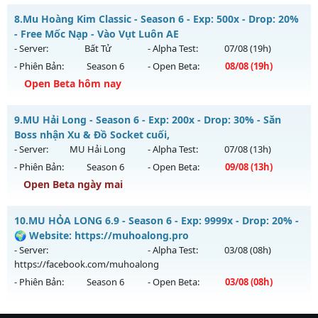
Kiểu reset: Reset In Game
Mu Reset hàng ngày - Boss Nhiều Train K4 brack 5 Wc
8.
Mu Hoàng Kim Classic - Season 6 - Exp: 500x - Drop: 20%
Thể loại: Mu Bán Đồ Full Trong Shop
Mu mới ra tháng 08 2026 - Mở máy chủ
Long Vương
vào
- Free Mốc Nạp - Vào Vụt Luôn AE
Antihack: Anti Phoenix
13h ngày 06/08/2626
- Server:
Bất Tử
- Alpha Test:
07/08
(19h)
- Phiên Bản:
Season 6
- Open Beta:
08/08
(19h)
Exp: 1000x - Drop: 20%
Open Beta hôm nay
Kiểu reset: Reset In Game
Thể loại: Mu Nguyên bản Webzen
Mu Hoàng Kim Classic - Free Mốc Nạp - Vào Vụt Luôn AE
9.
MU Hải Long - Season 6 - Exp: 200x - Drop: 30% - Săn
Antihack: GameGuard
Mu mới ra tháng 08 2026 - Mở máy chủ
Bất Tử
vào 19h
Boss nhận Xu & Đồ Socket cuối,
ngày 08/08/2626
- Server:
MU Hải Long
- Alpha Test:
07/08
(13h)
- Phiên Bản:
Season 6
- Open Beta:
09/08
(13h)
Exp: 500x - Drop: 20%
Open Beta ngày mai
Kiểu reset: Reset In Game
Thể loại: Mu Nguyên bản Webzen
MU Hải Long - Săn Boss nhận Xu & Đồ Socket cuối,
10.
MU HỎA LONG 6.9 - Season 6 - Exp: 9999x - Drop: 20% -
Antihack: X-Team
Mu mới ra tháng 08 2026 - Mở máy chủ
MU Hải Long
vào
🌍 Website: https://muhoalong.pro
13h ngày 09/08/2626
- Server:
- Alpha Test:
03/08
(08h)
https://facebook.com/muhoalong
Exp: 200x - Drop: 30%
- Phiên Bản:
Season 6
- Open Beta:
03/08
(08h)
Kiểu reset: Reset In Game
Thể loại: Mu Nguyên bản Webzen
MU HỎA LONG 6.9 - 🌍 Website: https://muhoalong.pro