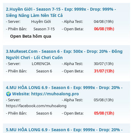
Mu Viêt Plus SS6 - Tiêu phí tích lũy, Đồ họa đỉnh cao
2.
Huyền Giới - Season 7-15 - Exp: 9999x - Drop: 999% -
Mu mới ra tháng 08 2026 - Mở máy chủ
Chí Tôn
vào 13h
Siêng Năng Làm Nên Tất Cả
ngày 04/08/2626
- Server:
Huyền Giới
- Alpha Test:
04/08
(19h)
- Phiên Bản:
Season 7-15
- Open Beta:
06/08
(19h)
Exp: 9999x - Drop: 90%
Open Beta hôm qua
Kiểu reset: Reset In Game
Thể loại: Mu Bán Đồ Full Trong Shop
Huyền Giới - Siêng Năng Làm Nên Tất Cả
3.
MuReset.Com - Season 6 - Exp: 500x - Drop: 20% - Đông
Antihack: Phoenix 2026
Mu mới ra tháng 08 2026 - Mở máy chủ
Huyền Giới
vào 19h
Người Chơi - Lối Chơi Cuốn
ngày 06/08/2626
- Server:
LORENCIA
- Alpha Test:
30/07
(13h)
- Phiên Bản:
Season 6
- Open Beta:
31/07
(13h)
Exp: 9999x - Drop: 999%
Kiểu reset: Reset In Game
MuReset.Com - Đông Người Chơi - Lối Chơi Cuốn
4.
MU HỎA LONG 6.9 - Season 6 - Exp: 9999x - Drop: 20% -
Thể loại: Mu Custom thêm đồ mới
Mu mới ra tháng 07 2026 - Mở máy chủ
LORENCIA
vào 13h
🌍 Website: https://muhoalong.pro
Antihack: Anti
ngày 31/07/2626
- Server:
- Alpha Test:
05/08
(13h)
https://facebook.com/muhoalong
Exp: 500x - Drop: 20%
- Phiên Bản:
Season 6
- Open Beta:
05/08
(13h)
Kiểu reset: Reset In Game
Thể loại: Mu Nguyên bản Webzen
MU HỎA LONG 6.9 - 🌍 Website: https://muhoalong.pro
5.
MU HỎA LONG 6.9 - Season 6 - Exp: 9999x - Drop: 20% -