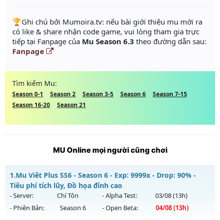
️🏆Ghi chú bởi Mumoira.tv: nếu bài giới thiệu mu mới ra
có like & share nhận code game, vui lòng tham gia trực
tiếp tại Fanpage của
Mu Season 6.3
theo đường dẫn sau:
Fanpage
Tìm kiếm Mu:
Season 0-1
Season 2
Season 3-5
Season 6
Season 7-15
Season 16-20
Season 21
MU Online mọi người cũng chơi
1.
Mu Viêt Plus SS6 - Season 6 - Exp: 9999x - Drop: 90% -
Tiêu phí tích lũy, Đồ họa đỉnh cao
- Server:
Chí Tôn
- Alpha Test:
03/08
(13h)
- Phiên Bản:
Season 6
- Open Beta:
04/08
(13h)