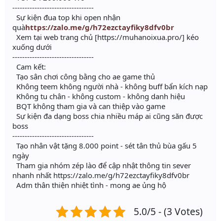
---------------------------------
Sự kiện đua top khi open nhận
quà
https://zalo.me/g/h72ezctayfiky8dfv0br
Xem tại web trang chủ [https://muhanoixua.pro/] kéo
xuống dưới
---------------------------------
Cam kết:
Tạo sân chơi công bằng cho ae game thủ
Không teem không người nhà - không buff bẩn kích nạp
Không tu chân - không custom - không danh hiệu
BQT không tham gia và can thiệp vào game
Sự kiện đa dạng boss chia nhiều máp ai cũng săn được
boss
---------------------------------
Tạo nhân vật tặng 8.000 point - sét tân thủ bùa gấu 5
ngày
Tham gia nhóm zép lào để cập nhật thông tin sever
nhanh nhất https://zalo.me/g/h72ezctayfiky8dfv0br
Adm thân thiện nhiệt tình - mong ae ủng hộ
5.0/5 - (3 Votes)