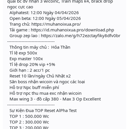
quái bc dv nhận 3 wicoinc, Train maps k4, brack drop
ngọc cực cao
Alphatest: 12:00 Ngày 04/04/2026
Open beta: 12:00 Ngày 05/04/2026
Trang chủ: https://muhanoixua.pro/
Tải game : https://id.muhanoixua.pro/download.php
Group zep lao : https://zalo.me/g/h72ezctayfiky8dfv0br
---------------------------------
Thông tin máy chủ : Hỏa Thần
Tỉ lệ exp 500x
Exp master 100x
Tỉ lệ drop 20% vip +5%
Giới hạn : 2 acc/1 pc
Reset 10 lần/ngày Chủ Nhật x2
Săn boss nhận wicoin và ngọc các loại
Hỗ trợ Npc buff miễn phí
Hỗ trợ npc thu mua exc nhận wicoin
Max wing 3 - đồ cấp 380 - Max 3 Op Excellent
---------------------------------
Sự Kiện Đua TOP Reset AlPha Test
TOP 1 : 500.000 Wc
TOP 2 : 300.000 Wc
TOP 3 : 200.000 Wc