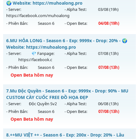
Antihack: Anti Vip
Mu mới ra tháng 08 2026 - Mở máy chủ
🌍 Website: https://muhoalong.pro
https://facebook.com/muhoalong
vào 13h ngày
- Server:
- Alpha Test:
03/08
(19h)
05/08/2626
https://facebook.com/muhoalong
- Phiên Bản:
Season 6
- Open Beta:
04/08
(19h)
Exp: 9999x - Drop: 20%
Kiểu reset: Non Reset
MU HỎA LONG 6.9 - 🌍 Website: https://muhoalong.pro
6.
MU HỎA LONG - Season 6 - Exp: 9999x - Drop: 20% - 🌍
Thể loại: Mu Nguyên bản Webzen
Mu mới ra tháng 08 2026 - Mở máy chủ
Website: https://muhoalong.pro
Antihack: XShield
https://facebook.com/muhoalong
vào 19h ngày
- Server:
💎 Fanpage:
- Alpha Test:
07/08
(13h)
04/08/2626
https://facebook.c
- Phiên Bản:
Season 6
- Open Beta:
07/08
(13h)
Exp: 9999x - Drop: 20%
Open Beta hôm nay
Kiểu reset: Non Reset
Thể loại: Mu Nguyên bản Webzen
MU HỎA LONG - 🌍 Website: https://muhoalong.pro
7.
Mu Độc Quyền - Season 6 - Exp: 9999x - Drop: 90% - MU
Antihack: XShield
Mu mới ra tháng 08 2026 - Mở máy chủ
💎 Fanpage:
CUSTOM CÀY CUỐC FREE ĐỒ HỌA ĐẸP
https://facebook.c
vào 13h ngày 07/08/2626
- Server:
Độc Quyền Sv2
- Alpha Test:
06/08
(13h)
- Phiên Bản:
Season 6
- Open Beta:
07/08
(13h)
Exp: 9999x - Drop: 20%
Open Beta hôm nay
Kiểu reset: Non Reset
Thể loại: Mu Nguyên bản Webzen
Mu Độc Quyền - MU CUSTOM CÀY CUỐC FREE ĐỒ HỌA ĐẸP
8.
++MU VIỆT ++ - Season 6 - Exp: 200x - Drop: 20% - Lâu