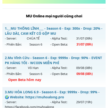
MU Online mọi người cũng chơi
1.
__MU THỐNG LĨNH___ - Season 6 - Exp: 300x - Drop: 20% -
LÂU DÀI, CAM KẾT CÓ GỘP MU
- Server:
CHÚA TỂ
- Alpha Test:
31/07
(09h)
- Phiên Bản:
Season 6
- Open Beta:
31/07
(09h)
__MU THỐNG LĨNH___ - LÂU DÀI, CAM KẾT CÓ GỘP MU
2.
Mu Vĩnh Cửu - Season 6 - Exp: 9999x - Drop: 90% - EVENT
Mu mới ra tháng 07 2026 - Mở máy chủ
CHÚA TỂ
vào 09h
PK HÀNG TỐI - WCOIN MIỄN PHÍ
ngày 31/07/2626
- Server:
Vô Hạn
- Alpha Test:
09/08
(08h)
- Phiên Bản:
Season 6
- Open Beta:
09/08
(08h)
Exp: 300x - Drop: 20%
Open Beta hôm nay
Kiểu reset: Reset In Game
Thể loại: Mu Nguyên bản Webzen
Mu Vĩnh Cửu - EVENT PK HÀNG TỐI - WCOIN MIỄN PHÍ
3.
MU HỎA LONG 6.9 - Season 6 - Exp: 9999x - Drop: 99% -
Antihack: UGK ANTIHACK
Mu mới ra tháng 08 2026 - Mở máy chủ
Vô Hạn
vào 08h
🌍 Website: https://muhoalong.pro
ngày 09/08/2626
- Server:
- Alpha Test:
29/07
(19h)
https://facebook.com/muhoalong