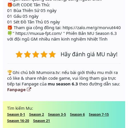
🎁Gift CODE Tân Thủ:
01 Bùa Thiên Sứ 05 ngày
01 Gấu 05 ngày
01 Sét Đồ Tân Thủ 05 ngày
🎁 Tham gia cộng đồng tại: https://zalo.me/g/morvut440
🍀" https://muxua-fpt.com/ " Phiên Bản MU Season 6.3
với đội ngũ GM nhiều năm kinh nghiệm Nhiệt Tình
Hãy đánh giá MU này!
️🏆Ghi chú bởi Mumoira.tv: nếu bài giới thiệu mu mới ra
có like & share nhận code game, vui lòng tham gia trực
tiếp tại Fanpage của
mu season 6.3
theo đường dẫn sau:
Fanpage
Tìm kiếm Mu:
Season 0-1
Season 2
Season 3-5
Season 6
Season 7-15
Season 16-20
Season 21