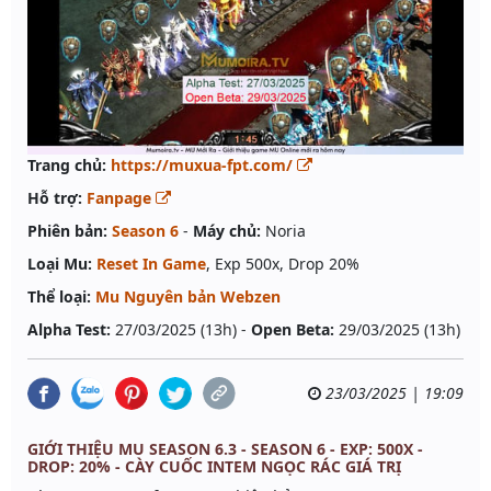
Trang chủ:
https://muxua-fpt.com/
Hỗ trợ:
Fanpage
Phiên bản:
Season 6
-
Máy chủ:
Noria
Loại Mu:
Reset In Game
, Exp 500x, Drop 20%
Thể loại:
Mu Nguyên bản Webzen
Alpha Test:
27/03/2025 (13h) -
Open Beta:
29/03/2025 (13h)
23/03/2025 | 19:09
GIỚI THIỆU MU SEASON 6.3 - SEASON 6 - EXP: 500X -
DROP: 20% - CÀY CUỐC INTEM NGỌC RÁC GIÁ TRỊ