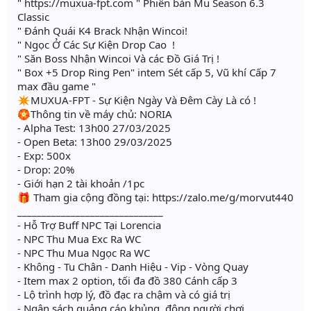
" https://muxua-fpt.com " Phiên bản Mu Season 6.3
Classic
" Đánh Quái K4 Brack Nhận Wincoi!
" Ngọc Ở Các Sự Kiện Drop Cao !
" Săn Boss Nhận Wincoi Và các Đồ Giá Trị !
" Box +5 Drop Ring Pen" intem Sét cấp 5, Vũ khí Cấp 7
max đầu game "
✴️MUXUA-FPT - Sự Kiện Ngày Và Đêm Cày Là có !
🏵Thông tin về máy chủ: NORIA
- Alpha Test: 13h00 27/03/2025
- Open Beta: 13h00 29/03/2025
- Exp: 500x
- Drop: 20%
- Giới hạn 2 tài khoản /1pc
🎁 Tham gia cộng đồng tại: https://zalo.me/g/morvut440
______________________________
- Hỗ Trợ Buff NPC Tại Lorencia
- NPC Thu Mua Exc Ra WC
- NPC Thu Mua Ngọc Ra WC
- Không - Tu Chân - Danh Hiệu - Vip - Vòng Quay
- Item max 2 option, tối đa đồ 380 Cánh cấp 3
- Lộ trình hợp lý, đồ đạc ra chậm và có giá trị
- Ngân sách quảng cáo khủng, đông người chơi.