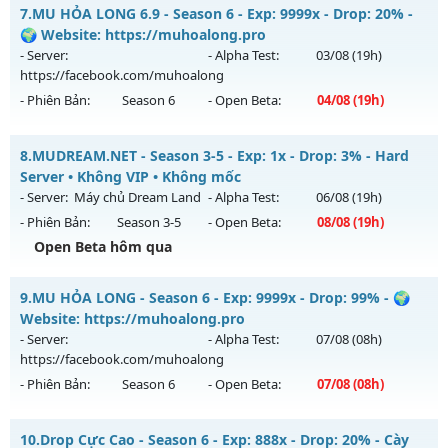
Siêu phẩm SS6 2026 - Free set tân thủ, Đồ họa 60 fps
7.
MU HỎA LONG 6.9 - Season 6 - Exp: 9999x - Drop: 20% -
Thể loại: Mu Nguyên bản Webzen
Mu mới ra tháng 08 2026 - Mở máy chủ
Giải Trí
vào 13h
🌍 Website: https://muhoalong.pro
Antihack: GameGuard
ngày 03/08/2626
- Server:
- Alpha Test:
03/08
(19h)
https://facebook.com/muhoalong
Exp: 9999x - Drop: 90%
- Phiên Bản:
Season 6
- Open Beta:
04/08
(19h)
Kiểu reset: Reset In Game
Thể loại: Mu Bán Đồ Full Trong Shop
MU HỎA LONG 6.9 - 🌍 Website: https://muhoalong.pro
8.
MUDREAM.NET - Season 3-5 - Exp: 1x - Drop: 3% - Hard
Antihack: Anti Phoenix
Mu mới ra tháng 08 2026 - Mở máy chủ
Server • Không VIP • Không mốc
https://facebook.com/muhoalong
vào 19h ngày
- Server:
Máy chủ Dream Land
- Alpha Test:
06/08
(19h)
04/08/2626
- Phiên Bản:
Season 3-5
- Open Beta:
08/08
(19h)
Exp: 9999x - Drop: 20%
Open Beta hôm qua
Kiểu reset: Non Reset
MUDREAM.NET - Hard Server • Không VIP • Không mốc
9.
MU HỎA LONG - Season 6 - Exp: 9999x - Drop: 99% - 🌍
Thể loại: Mu Nguyên bản Webzen
Mu mới ra tháng 08 2026 - Mở máy chủ
Máy chủ Dream
Website: https://muhoalong.pro
Antihack: XShield
Land
vào 19h ngày 08/08/2626
- Server:
- Alpha Test:
07/08
(08h)
https://facebook.com/muhoalong
Exp: 1x - Drop: 3%
- Phiên Bản:
Season 6
- Open Beta:
07/08
(08h)
Kiểu reset: Non Reset
Thể loại: Mu Nguyên bản Webzen
MU HỎA LONG - 🌍 Website: https://muhoalong.pro
10.
Drop Cực Cao - Season 6 - Exp: 888x - Drop: 20% - Cày