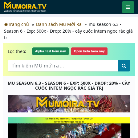
Trang chủ
Danh sách Mu Mới Ra
mu season 6.3 -
Season 6 - Exp: 500x - Drop: 20% - cày cuốc intem ngọc rác giá
trị
Lọc theo:
Alpha Test hôm nay
Open beta hôm nay
MU SEASON 6.3 - SEASON 6 - EXP: 500X - DROP: 20% - CÀY
CUỐC INTEM NGỌC RÁC GIÁ TRỊ