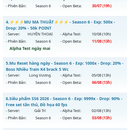
Exp: 9999x - Drop: 90%
- Phiên Bản:
Season 6
- Open Beta:
30/07
(19h)
Kiểu reset: Reset In Game
Thể loại: Mu Nguyên bản Webzen
MU HỎA LONG 6.9 - 🌍 Website: https://muhoalong.pro
4.
⚡⚡⚡MU MA THUẬT⚡⚡⚡ - Season 6 - Exp: 500x -
Antihack: ICMPROTECT ✅ 🔴 ✨ ⚡️
Mu mới ra tháng 07 2026 - Mở máy chủ
Drop: 20% - 50k POINT
https://facebook.com/muhoalong
vào 19h ngày
- Server:
HUYỀN THOẠI
- Alpha Test:
10/08
(10h)
30/07/2626
- Phiên Bản:
Season 6
- Open Beta:
11/08
(13h)
Exp: 9999x - Drop: 99%
Alpha Test ngày mai
Kiểu reset: Non Reset
⚡⚡⚡MU MA THUẬT⚡⚡⚡ - 50k POINT
5.
Mu Reset hàng ngày - Season 6 - Exp: 1000x - Drop: 20% -
Thể loại: Mu Nguyên bản Webzen
Mu mới ra tháng 08 2026 - Mở máy chủ
HUYỀN THOẠI
vào
Boss Nhiều Train K4 brack 5 Wc
Antihack: Xshiel
13h ngày 11/08/2626
- Server:
Long Vương
- Alpha Test:
05/08
(13h)
- Phiên Bản:
Season 6
- Open Beta:
06/08
(13h)
Exp: 500x - Drop: 20%
Kiểu reset: Reset In Game
Mu Reset hàng ngày - Boss Nhiều Train K4 brack 5 Wc
6.
Siêu phẩm SS6 2026 - Season 6 - Exp: 9999x - Drop: 90% -
Thể loại: Mu Nguyên bản Webzen
Mu mới ra tháng 08 2026 - Mở máy chủ
Long Vương
vào
Free set tân thủ, Đồ họa 60 fps
Antihack: SHARK
13h ngày 06/08/2626
- Server:
Giải Trí
- Alpha Test:
02/08
(13h)
- Phiên Bản:
Season 6
- Open Beta:
03/08
(13h)
Exp: 1000x - Drop: 20%
Kiểu reset: Reset In Game