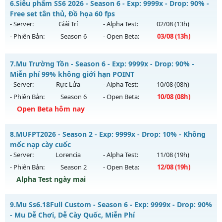
6.
Siêu phẩm SS6 2026 - Season 6 - Exp: 9999x - Drop: 90% -
Antihack: SPK
Mu mới ra tháng 08 2026 - Mở máy chủ
Free set tân thủ, Đồ họa 60 fps
https://facebook.com/muhoalong
vào 19h ngày
- Server:
Giải Trí
- Alpha Test:
02/08
(13h)
05/08/2626
- Phiên Bản:
Season 6
- Open Beta:
03/08
(13h)
Exp: 9999x - Drop: 20%
Siêu phẩm SS6 2026 - Free set tân thủ, Đồ họa 60 fps
Kiểu reset: Non Reset
7.
Mu Trường Tồn - Season 6 - Exp: 9999x - Drop: 90% -
Mu mới ra tháng 08 2026 - Mở máy chủ
Giải Trí
vào 13h
Miễn phí 99% không giới hạn POINT
Thể loại: Mu Nguyên bản Webzen
ngày 03/08/2626
- Server:
Rực Lửa
- Alpha Test:
10/08
(08h)
Antihack: XShield
- Phiên Bản:
Season 6
- Open Beta:
10/08
(08h)
Exp: 9999x - Drop: 90%
Open Beta hôm nay
Kiểu reset: Reset In Game
Thể loại: Mu Bán Đồ Full Trong Shop
Mu Trường Tồn - Miễn phí 99% không giới hạn POINT
8.
MUFPT2026 - Season 2 - Exp: 9999x - Drop: 10% - Không
Antihack: Anti Phoenix
Mu mới ra tháng 08 2026 - Mở máy chủ
Rực Lửa
vào 08h
mốc nạp cày cuốc
ngày 10/08/2626
- Server:
Lorencia
- Alpha Test:
11/08
(19h)
- Phiên Bản:
Season 2
- Open Beta:
12/08
(19h)
Exp: 9999x - Drop: 90%
Alpha Test ngày mai
Kiểu reset: Reset In Game
Thể loại: Mu Nguyên bản Webzen
MUFPT2026 - Không mốc nạp cày cuốc
9.
Mu Ss6.18Full Custom - Season 6 - Exp: 9999x - Drop: 90%
Antihack: ICMPROTECT ✅ 🔴 ✨ ⚡️
Mu mới ra tháng 08 2026 - Mở máy chủ
Lorencia
vào 19h
- Mu Dễ Chơi, Dễ Cày Quốc, Miễn Phí