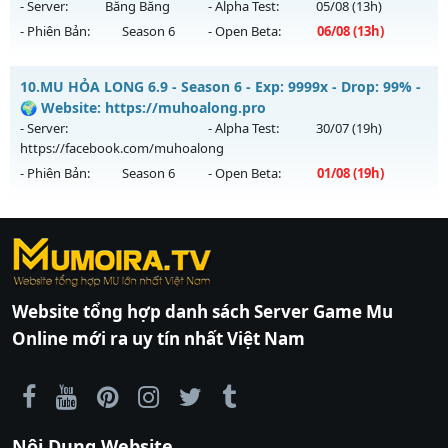
ngày 12/08/2626
- Server:
Băng Băng
- Alpha Test:
05/08
(13h)
- Phiên Bản:
Season 6
- Open Beta:
06/08
(13h)
Exp: 9999x - Drop: 10%
Kiểu reset: Reset In Game
Mu Ss6.18Full Custom - Mu Dễ Chơi, Dễ Cày Quốc, Miễn Phí
10.
MU HỎA LONG 6.9 - Season 6 - Exp: 9999x - Drop: 99% -
Thể loại: Mu Nguyên bản Webzen
Mu mới ra tháng 08 2026 - Mở máy chủ
Băng Băng
vào 13h
🌍 Website: https://muhoalong.pro
Antihack: XSHiend
ngày 06/08/2626
- Server:
- Alpha Test:
30/07
(19h)
https://facebook.com/muhoalong
Exp: 9999x - Drop: 90%
- Phiên Bản:
Season 6
- Open Beta:
01/08
(19h)
Kiểu reset: Reset In Game
Thể loại: Mu Custom thêm đồ mới
MU HỎA LONG 6.9 - 🌍 Website: https://muhoalong.pro
Antihack: Gold dragon
https://ktdb.net/
Mu mới ra tháng 08 2026 - Mở máy chủ
|
789club
|
Jun88
|
bắn cá
https://facebook.com/muhoalong
vào 19h ngày
đổi thưởng
|
Xôi Lạc
01/08/2626
TV
|
789club
|
789club
|
xoilactv
|
Link
Website tổng hợp danh sách Server Game Mu
Exp: 9999x - Drop: 99%
xem bóng đá cakhiatv
|
Link xem bóng đá
Online mới ra uy tín nhất Việt Nam
90phut
Kiểu reset: Non Reset
|
Coi đá banh
Thapcamtv
|
RR88
|
xem bóng đá
|
xem
Thể loại: Mu Nguyên bản Webzen
bóng đá trực tiếp
|
xem bóng đá trực
Antihack: XShield
tuyến
|
trực tiếp bóng đá
|
colatv
|
colatv
Nội Dung Website