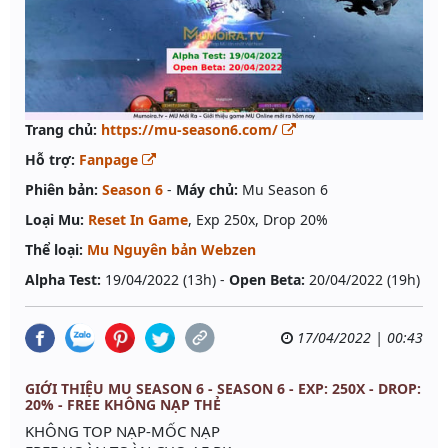
Trang chủ:
https://mu-season6.com/
Hỗ trợ:
Fanpage
Phiên bản:
Season 6
-
Máy chủ:
Mu Season 6
Loại Mu:
Reset In Game
, Exp 250x, Drop 20%
Thể loại:
Mu Nguyên bản Webzen
Alpha Test:
19/04/2022 (13h) -
Open Beta:
20/04/2022 (19h)
17/04/2022 | 00:43
GIỚI THIỆU MU SEASON 6 - SEASON 6 - EXP: 250X - DROP:
20% - FREE KHÔNG NẠP THẺ
KHÔNG TOP NẠP-MỐC NẠP