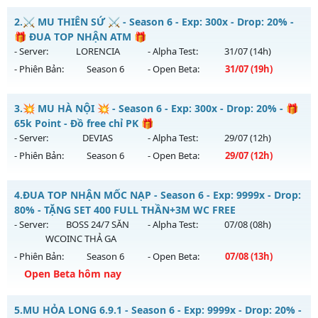
MuReset.Com - Đông Người Chơi - Lối Chơi Cuốn
2.
⚔️ MU THIÊN SỨ ⚔️ - Season 6 - Exp: 300x - Drop: 20% -
Mu mới ra tháng 07 2026 - Mở máy chủ
LORENCIA
vào 13h
🎁 ĐUA TOP NHẬN ATM 🎁
ngày 31/07/2626
- Server:
LORENCIA
- Alpha Test:
31/07
(14h)
- Phiên Bản:
Season 6
- Open Beta:
31/07
(19h)
Exp: 500x - Drop: 20%
Kiểu reset: Reset In Game
⚔️ MU THIÊN SỨ ⚔️ - 🎁 ĐUA TOP NHẬN ATM 🎁
3.
💥 MU HÀ NỘI 💥 - Season 6 - Exp: 300x - Drop: 20% - 🎁
Thể loại: Mu Nguyên bản Webzen
Mu mới ra tháng 07 2026 - Mở máy chủ
LORENCIA
vào 19h
65k Point - Đồ free chỉ PK 🎁
Antihack: Anti Vip
ngày 31/07/2626
- Server:
DEVIAS
- Alpha Test:
29/07
(12h)
- Phiên Bản:
Season 6
- Open Beta:
29/07
(12h)
Exp: 300x - Drop: 20%
Kiểu reset: Reset In Game
💥 MU HÀ NỘI 💥 - 🎁 65k Point - Đồ free chỉ PK 🎁
4.
ĐUA TOP NHẬN MỐC NẠP - Season 6 - Exp: 9999x - Drop:
Thể loại: Mu Nguyên bản Webzen
Mu mới ra tháng 07 2026 - Mở máy chủ
DEVIAS
vào 12h
80% - TẶNG SET 400 FULL THẦN+3M WC FREE
Antihack: BDCAM
ngày 29/07/2626
- Server:
BOSS 24/7 SĂN
- Alpha Test:
07/08
(08h)
WCOINC THẢ GA
Exp: 300x - Drop: 20%
- Phiên Bản:
Season 6
- Open Beta:
07/08
(13h)
Kiểu reset: Reset In Game
Open Beta hôm nay
Thể loại: Mu Custom thêm đồ mới
ĐUA TOP NHẬN MỐC NẠP - TẶNG SET 400 FULL THẦN+3M
Antihack: BDCAM
5.
MU HỎA LONG 6.9.1 - Season 6 - Exp: 9999x - Drop: 20% -
WC FREE