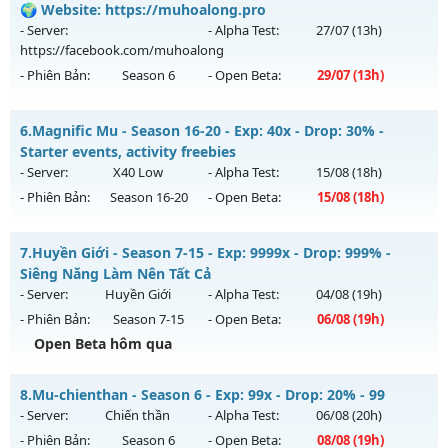
🌍 Website: https://muhoalong.pro
Mu mới ra tháng 08 2026 - Mở máy chủ
BOSS 24/7 SĂN
- Server:
- Alpha Test:
27/07
(13h)
WCOINC THẢ GA
vào 13h ngày 07/08/2626
https://facebook.com/muhoalong
- Phiên Bản:
Season 6
- Open Beta:
29/07
(13h)
Exp: 9999x - Drop: 80%
Kiểu reset: Reset In Game
MU HỎA LONG 6.9.1 - 🌍 Website: https://muhoalong.pro
6.
Magnific Mu - Season 16-20 - Exp: 40x - Drop: 30% -
Thể loại: Mu Nguyên bản Webzen
Mu mới ra tháng 07 2026 - Mở máy chủ
Starter events, activity freebies
Antihack: KHÔNG THỂ HACK
https://facebook.com/muhoalong
vào 13h ngày
- Server:
X40 Low
- Alpha Test:
15/08
(18h)
29/07/2626
- Phiên Bản:
Season 16-20
- Open Beta:
15/08
(18h)
Exp: 9999x - Drop: 20%
Magnific Mu - Starter events, activity freebies
Kiểu reset: Non Reset
7.
Huyền Giới - Season 7-15 - Exp: 9999x - Drop: 999% -
Mu mới ra tháng 08 2026 - Mở máy chủ
X40 Low
vào 18h
Siêng Năng Làm Nên Tất Cả
Thể loại: Mu Nguyên bản Webzen
ngày 15/08/2626
- Server:
Huyền Giới
- Alpha Test:
04/08
(19h)
Antihack: Xshiel
- Phiên Bản:
Season 7-15
- Open Beta:
06/08
(19h)
Exp: 40x - Drop: 30%
Open Beta hôm qua
Kiểu reset: Reset In Game
Thể loại: Mu Nguyên bản Webzen
Huyền Giới - Siêng Năng Làm Nên Tất Cả
8.
Mu-chienthan - Season 6 - Exp: 99x - Drop: 20% - 99
Antihack: Mega-Anti
Mu mới ra tháng 08 2026 - Mở máy chủ
Huyền Giới
vào 19h
- Server:
Chiến thần
- Alpha Test:
06/08
(20h)
ngày 06/08/2626
- Phiên Bản:
Season 6
- Open Beta:
08/08
(19h)