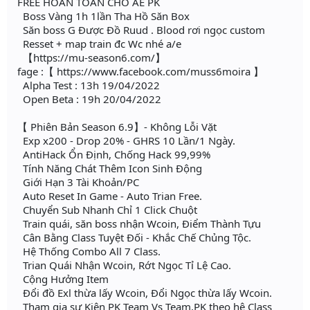
FREE HOÀN TOÀN CHO AE PK
Boss Vàng 1h 1lần Tha Hồ Săn Box
Săn boss G Được Đồ Ruud . Blood rơi ngọc custom
Resset + map train đc Wc nhé a/e
【https://mu-season6.com/】
fage :【 https://www.facebook.com/muss6moira 】
Alpha Test : 13h 19/04/2022
Open Beta : 19h 20/04/2022
【 Phiên Bản Season 6.9】- Không Lỗi Vặt
Exp x200 - Drop 20% - GHRS 10 Lần/1 Ngày.
AntiHack Ổn Định, Chống Hack 99,99%
Tính Năng Chát Thêm Icon Sinh Động
Giới Hạn 3 Tài Khoản/PC
Auto Reset In Game - Auto Trian Free.
Chuyển Sub Nhanh Chỉ 1 Click Chuột
Train quái, săn boss nhận Wcoin, Điểm Thành Tựu
Cân Bằng Class Tuyệt Đối - Khắc Chế Chủng Tộc.
Hệ Thống Combo All 7 Class.
Trian Quái Nhận Wcoin, Rớt Ngọc Tỉ Lệ Cao.
Cộng Hưởng Item
Đổi đồ Exl thừa lấy Wcoin, Đổi Ngọc thừa lấy Wcoin.
Tham gia sự Kiện PK Team Vs Team,PK theo hệ Class