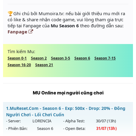
️🏆Ghi chú bởi Mumoira.tv: nếu bài giới thiệu mu mới ra
có like & share nhận code game, vui lòng tham gia trực
tiếp tại Fanpage của
Mu Season 6
theo đường dẫn sau:
Fanpage
Tìm kiếm Mu:
Season 0-1
Season 2
Season 3-5
Season 6
Season 7-15
Season 16-20
Season 21
MU Online mọi người cũng chơi
1.
MuReset.Com - Season 6 - Exp: 500x - Drop: 20% - Đông
Người Chơi - Lối Chơi Cuốn
- Server:
LORENCIA
- Alpha Test:
30/07
(13h)
- Phiên Bản:
Season 6
- Open Beta:
31/07
(13h)