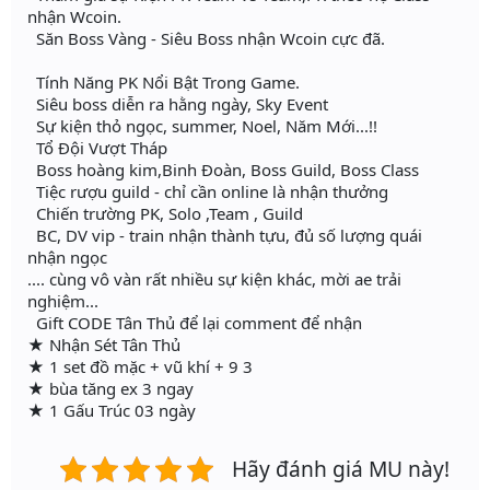
nhận Wcoin.
Săn Boss Vàng - Siêu Boss nhận Wcoin cực đã.
Tính Năng PK Nổi Bật Trong Game.
Siêu boss diễn ra hằng ngày, Sky Event
Sự kiện thỏ ngọc, summer, Noel, Năm Mới...!!
Tổ Đội Vượt Tháp
Boss hoàng kim,Binh Đoàn, Boss Guild, Boss Class
Tiệc rượu guild - chỉ cần online là nhận thưởng
Chiến trường PK, Solo ,Team , Guild
BC, DV vip - train nhận thành tựu, đủ số lượng quái
nhận ngọc
.... cùng vô vàn rất nhiều sự kiện khác, mời ae trải
nghiệm...
Gift CODE Tân Thủ để lại comment để nhận
★ Nhận Sét Tân Thủ
★ 1 set đồ mặc + vũ khí + 9 3
★ bùa tăng ex 3 ngay
★ 1 Gấu Trúc 03 ngày
Hãy đánh giá MU này!