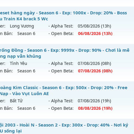
-chienthan - 99
eset hàng ngày - Season 6 - Exp: 1000x - Drop: 20% - Boss
u Train K4 brack 5 Wc
 mới ra tháng 08 2026 - Mở máy chủ
Chiến thần
vào 19h n
er:
Long Vương
- Alpha Test:
05/08
/2026
(13h)
ên Bản:
Season 6
- Open Beta:
06/08
/2026
(13h)
p: 99x - Drop: 20%
ểu reset: Reset In Game
 Reset hàng ngày - Boss Nhiều Train K4 brack 5 Wc
rống Đồng - Season 6 - Exp: 9999x - Drop: 90% - Chơi là mê
hể loại: Mu Nguyên bản Webzen
ông nạp vẫn khủng
 mới ra tháng 08 2026 - Mở máy chủ
Long Vương
vào 13h 
er:
Tình Yêu
- Alpha Test:
07/08
/2026
(08h)
tihack: Anti 8x
ên Bản:
Season 6
- Open Beta:
07/08
/2026
(08h)
p: 1000x - Drop: 20%
ểu reset: Reset In Game
 Trống Đồng - Chơi là mê - Không nạp vẫn khủng
àng Kim Classic - Season 6 - Exp: 500x - Drop: 20% - Free
hể loại: Mu Nguyên bản Webzen
Nạp - Vào Vụt Luôn AE
 mới ra tháng 08 2026 - Mở máy chủ
Tình Yêu
vào 08h ngà
er:
Bất Tử
- Alpha Test:
07/08
/2026
(19h)
ntihack: GameGuard
ên Bản:
Season 6
- Open Beta:
08/08
/2026
(19h)
p: 9999x - Drop: 90%
ểu reset: Reset In Game
 Hoàng Kim Classic - Free Mốc Nạp - Vào Vụt Luôn AE
i 2003 - Hoài N - Season 2 - Exp: 300x - Drop: 40% - Nơi ký
hể loại: Mu Nguyên bản Webzen
U sống lại