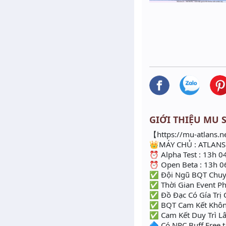
GIỚI THIỆU MU SE
【https://mu-atlans.n
👑MÁY CHỦ : ATLANS
⏰ Alpha Test : 13h 
⏰ Open Beta : 13h 0
✅ Đội Ngũ BQT Chuyê
✅ Thời Gian Event Ph
✅ Đồ Đạc Có Gía Trị 
✅ BQT Cam Kết Khôn
✅ Cam Kết Duy Trì L
🔷 Có NPC Buff Free 