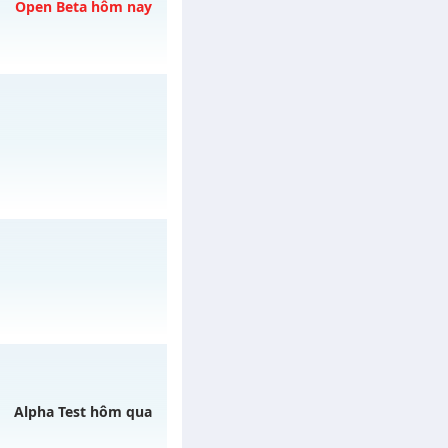
08/08/2626
Open Beta hôm nay
gày 08/08/2626
/muhoalong
vào 11h
03/08/2626
Alpha Test hôm qua