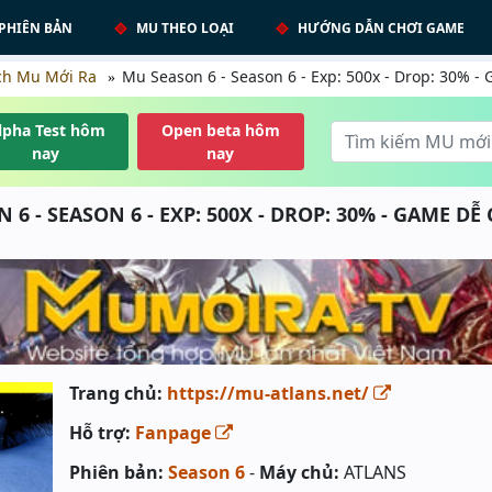
PHIÊN BẢN
MU THEO LOẠI
HƯỚNG DẪN CHƠI GAME
ch Mu Mới Ra
Mu Season 6 - Season 6 - Exp: 500x - Drop: 30% -
lpha Test hôm
Open beta hôm
nay
nay
6 - SEASON 6 - EXP: 500X - DROP: 30% - GAME DỄ 
Trang chủ:
https://mu-atlans.net/
Hỗ trợ:
Fanpage
Phiên bản:
Season 6
-
Máy chủ:
ATLANS