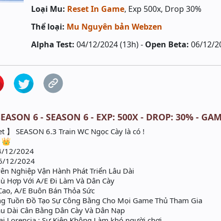
Loại Mu:
Reset In Game
, Exp 500x, Drop 30%
Thể loại:
Mu Nguyên bản Webzen
Alpha Test:
04/12/2024 (13h) -
Open Beta:
06/12/2
ASON 6 - SEASON 6 - EXP: 500X - DROP: 30% - GAM
et 】 SEASON 6.3 Train WC Ngọc Cày là có !
 👑
04/12/2024
6/12/2024
n Nghiệp Vận Hành Phát Triển Lâu Dài
ù Hợp Với A/E Đi Làm Và Dân Cày
Cao, A/E Buôn Bán Thỏa Sức
g Tuồn Đồ Tạo Sự Công Bằng Cho Mọi Game Thủ Tham Gia
âu Dài Cân Bằng Dân Cày Và Dân Nạp
tại Lorencia : Sự Kiện Không Làm khó người chơi