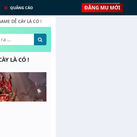
ĐĂNG MU MỚI
QUẢNG CÁO
 GAME DỄ CÀY LÀ CÓ !
CÀY LÀ CÓ !