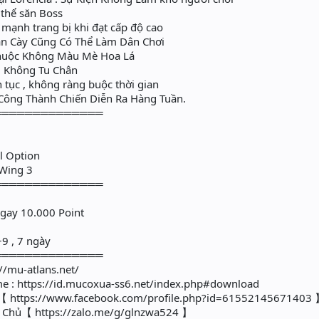
thể săn Boss
mạnh trang bị khi đạt cấp độ cao
ân Cày Cũng Có Thể Làm Dân Chơi
huộc Không Màu Mè Hoa Lá
, Không Tu Chân
 tục , không ràng buộc thời gian
 Công Thành Chiến Diễn Ra Hàng Tuần.
══════════════
ll Option
 Wing 3
══════════════
ngay 10.000 Point
+9 , 7 ngày
══════════════
://mu-atlans.net/
e : https://id.mucoxua-ss6.net/index.php#download
:【 https://www.facebook.com/profile.php?id=61552145671403
g Chủ【 https://zalo.me/g/glnzwa524 】