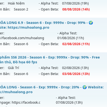
 mới ra tháng 08 2026 - Mở máy chủ
Bất Tử
vào 19h ngày 
er:
Hoài Niệm
- Alpha Test:
07/08
/2026
(19h)
ntihack: ICMPROTECT ✅ 🔴 ✨ ⚡️
ên Bản:
Season 2
- Open Beta:
08/08
/2026
(14h)
p: 500x - Drop: 20%
ểu reset: Reset In Game
 Nội 2003 - Hoài N - Nơi ký ức MU sống lại
ỎA LONG 6.9 - Season 6 - Exp: 9999x - Drop: 99% - 🌍
hể loại: Mu Nguyên bản Webzen
ite: https://muhoalong.pro
 mới ra tháng 08 2026 - Mở máy chủ
Hoài Niệm
vào 14h n
er:
- Alpha Test:
tihack: X-Team
://facebook.com/muhoalong
01/08
/2026
(11h)
p: 300x - Drop: 40%
ên Bản:
Season 6
- Open Beta:
02/08
/2026
(11h)
ểu reset: Reset In Game
ể loại: Mu Custom thêm đồ mới
ỎA LONG 6.9 - 🌍 Website: https://muhoalong.pro
phẩm SS6 2026 - Season 6 - Exp: 9999x - Drop: 90% - Free
ân thủ, Đồ họa 60 fps
tihack: UKG
ới ra tháng 08 2026 - Mở máy chủ
https://facebook.com
er:
Giải Trí
- Alpha Test:
02/08
/2026
(13h)
 02/08/2626
ên Bản:
Season 6
- Open Beta:
03/08
/2026
(13h)
9999x - Drop: 99%
êu phẩm SS6 2026 - Free set tân thủ, Đồ họa 60 fps
ỎA LONG - Season 6 - Exp: 9999x - Drop: 20% - 🌍 Website:
reset: Non Reset
s://muhoalong.pro
 mới ra tháng 08 2026 - Mở máy chủ
Giải Trí
vào 13h ngày 
loại: Mu Nguyên bản Webzen
er:
- Alpha Test:
npage: https://facebook.c
07/08
/2026
(13h)
p: 9999x - Drop: 90%
ack: XShield