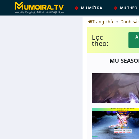
MU MỚI RA
MU THEO 
Trang chủ
Danh sá
Lọc
A
theo:
MU SEASON 