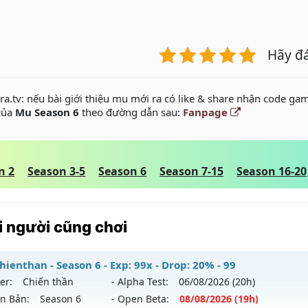
Hãy đ
a.tv: nếu bài giới thiệu mu mới ra có like & share nhận code gam
 của
Mu Season 6
theo đường dẫn sau:
Fanpage
n 2
Season 3-5
Season 6
Season 7-15
Season 16-20
 người cũng chơi
ienthan - Season 6 - Exp: 99x - Drop: 20% - 99
er:
Chiến thần
- Alpha Test:
06/08
/2026
(20h)
ên Bản:
Season 6
- Open Beta:
08/08
/2026
(19h)