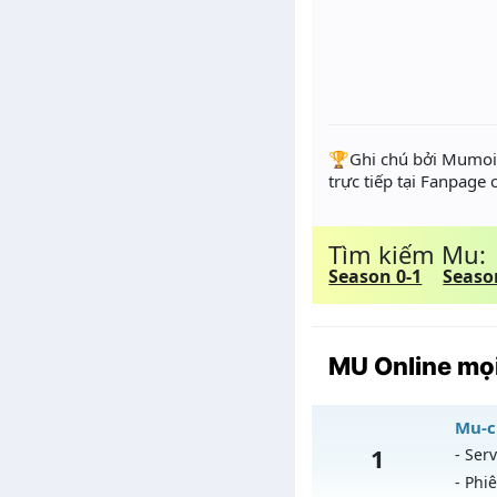
️🏆Ghi chú bởi Mumoir
trực tiếp tại Fanpage
Tìm kiếm Mu:
Season 0-1
Seaso
MU Online mọi
Mu-ch
1
- Serv
- Phi