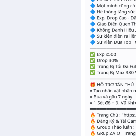
🔷 Một mình cũng có 
🔷 Hệ thống tăng sức 
🔷 Exp, Drop Cao - D
🔷 Giao Diện Quen T
🔷 Không Danh Hiệu 
🔷 Sự kiện diễn ra liên
🔷 Sự Kiện Đua Top ,
═════════════
✅ Exp x500
✅ Drop 30%
✅ Trang Bị Tối Đa Fu
✅ Trang Bị Max 380
═════════════
🎁 HỖ TRỢ TÂN THỦ
♦ Tạo nhân vật nhận 
♦ Bùa và gấu 7 ngày
♦ 1 Sét đồ + 9, Vũ Khí
═════════════
🔥 Trang Chủ : "https
🔥 Đăng Ký & Tải Gam
🔥 Group Thảo luận 
🔥 GRup ZAlO : Tran