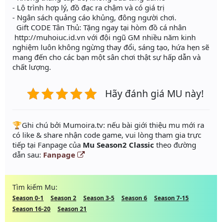
- Lộ trình hợp lý, đồ đạc ra chậm và có giá trị
- Ngân sách quảng cáo khủng, đông người chơi.
Gift CODE Tân Thủ: Tặng ngay tại hòm đồ cá nhân
http://muhoiuc.id.vn với đội ngũ GM nhiều năm kinh
nghiệm luôn không ngừng thay đổi, sáng tạo, hứa hẹn sẽ
mang đến cho các bạn một sân chơi thật sự hấp dẫn và
chất lượng.
Hãy đánh giá MU này!
️🏆Ghi chú bởi Mumoira.tv: nếu bài giới thiệu mu mới ra
có like & share nhận code game, vui lòng tham gia trực
tiếp tại Fanpage của
Mu Season2 Classic
theo đường
dẫn sau:
Fanpage
Tìm kiếm Mu:
Season 0-1
Season 2
Season 3-5
Season 6
Season 7-15
Season 16-20
Season 21