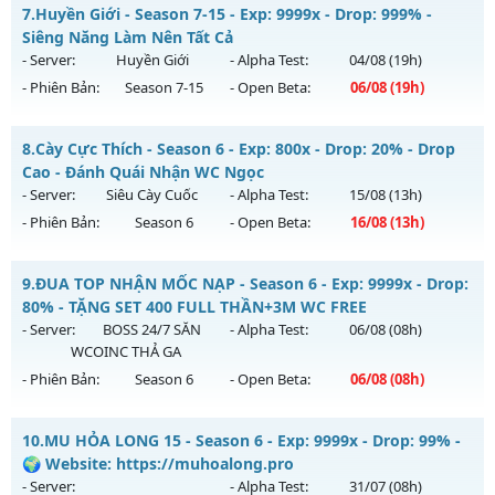
MU HỎA LONG 6.9 - 🌍 Website: https://muhoalong.pro
7.
Huyền Giới - Season 7-15 - Exp: 9999x - Drop: 999% -
Thể loại: Mu Nguyên bản Webzen
Mu mới ra tháng 08 2026 - Mở máy chủ
Siêng Năng Làm Nên Tất Cả
Antihack: XShield
https://facebook.com/muhoalong
vào 19h ngày
- Server:
Huyền Giới
- Alpha Test:
04/08
(19h)
04/08/2626
- Phiên Bản:
Season 7-15
- Open Beta:
06/08
(19h)
Exp: 9999x - Drop: 20%
Huyền Giới - Siêng Năng Làm Nên Tất Cả
Kiểu reset: Non Reset
8.
Cày Cực Thích - Season 6 - Exp: 800x - Drop: 20% - Drop
Mu mới ra tháng 08 2026 - Mở máy chủ
Huyền Giới
vào 19h
Cao - Đánh Quái Nhận WC Ngọc
Thể loại: Mu Nguyên bản Webzen
ngày 06/08/2626
- Server:
Siêu Cày Cuốc
- Alpha Test:
15/08
(13h)
Antihack: XShield
- Phiên Bản:
Season 6
- Open Beta:
16/08
(13h)
Exp: 9999x - Drop: 999%
Kiểu reset: Reset In Game
Cày Cực Thích - Drop Cao - Đánh Quái Nhận WC Ngọc
9.
ĐUA TOP NHẬN MỐC NẠP - Season 6 - Exp: 9999x - Drop:
Thể loại: Mu Custom thêm đồ mới
Mu mới ra tháng 08 2026 - Mở máy chủ
Siêu Cày Cuốc
vào
80% - TẶNG SET 400 FULL THẦN+3M WC FREE
Antihack: Anti
13h ngày 16/08/2626
- Server:
BOSS 24/7 SĂN
- Alpha Test:
06/08
(08h)
WCOINC THẢ GA
Exp: 800x - Drop: 20%
- Phiên Bản:
Season 6
- Open Beta:
06/08
(08h)
Kiểu reset: Reset In Game
Thể loại: Mu Nguyên bản Webzen
ĐUA TOP NHẬN MỐC NẠP - TẶNG SET 400 FULL THẦN+3M
10.
MU HỎA LONG 15 - Season 6 - Exp: 9999x - Drop: 99% -
WC FREE
Antihack: BDC
🌍 Website: https://muhoalong.pro
Mu mới ra tháng 08 2026 - Mở máy chủ
BOSS 24/7 SĂN
- Server:
- Alpha Test:
31/07
(08h)