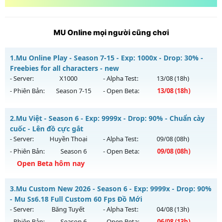
MU Online mọi người cũng chơi
1.
Mu Online Play - Season 7-15 - Exp: 1000x - Drop: 30% -
Freebies for all characters - new
- Server:
X1000
- Alpha Test:
13/08
(18h)
- Phiên Bản:
Season 7-15
- Open Beta:
13/08
(18h)
Mu Online Play - Freebies for all characters - new
2.
Mu Việt - Season 6 - Exp: 9999x - Drop: 90% - Chuẩn cày
Mu mới ra tháng 08 2026 - Mở máy chủ
X1000
vào 18h ngày
cuốc - Lên đồ cực gắt
13/08/2626
- Server:
Huyền Thoại
- Alpha Test:
09/08
(08h)
- Phiên Bản:
Season 6
- Open Beta:
09/08
(08h)
Exp: 1000x - Drop: 30%
Open Beta hôm nay
Kiểu reset: Reset In Game
Thể loại: Mu Nguyên bản Webzen
Mu Việt - Chuẩn cày cuốc - Lên đồ cực gắt
3.
Mu Custom New 2026 - Season 6 - Exp: 9999x - Drop: 90%
Antihack: AntiShield
Mu mới ra tháng 08 2026 - Mở máy chủ
Huyền Thoại
vào
- Mu Ss6.18 Full Custom 60 Fps Đồ Mới
08h ngày 09/08/2626
- Server:
Băng Tuyết
- Alpha Test:
04/08
(13h)
- Phiên Bản:
Season 6
- Open Beta:
06/08
(13h)