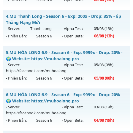
Exp: 9999x - Drop: 90%
Kiểu reset: Reset In Game
Mu Custom New 2026 - Mu Ss6.18 Full Custom 60 Fps Đồ
4.
MU Thanh Long - Season 6 - Exp: 200x - Drop: 35% - Ép
Thể loại: Mu Nguyên bản Webzen
Mới
Thăng Hạng Mới
Antihack: ICMPROTECT ✅ 🔴 ✨ ⚡️
Mu mới ra tháng 08 2026 - Mở máy chủ
Băng Tuyết
vào 13h
- Server:
Thanh Long
- Alpha Test:
05/08
(13h)
ngày 06/08/2626
- Phiên Bản:
Season 6
- Open Beta:
06/08
(13h)
Exp: 9999x - Drop: 90%
MU Thanh Long - Ép Thăng Hạng Mới
Kiểu reset: Reset In Game
5.
MU HỎA LONG 6.9 - Season 6 - Exp: 9999x - Drop: 20% -
Mu mới ra tháng 08 2026 - Mở máy chủ
Thanh Long
vào
🌍 Website: https://muhoalong.pro
Thể loại: Mu Custom thêm đồ mới
13h ngày 06/08/2626
- Server:
- Alpha Test:
05/08
(08h)
Antihack: Gold Dragon
https://facebook.com/muhoalong
Exp: 200x - Drop: 35%
- Phiên Bản:
Season 6
- Open Beta:
05/08
(08h)
Kiểu reset: Reset In Game
Thể loại: Mu Custom thêm đồ mới
MU HỎA LONG 6.9 - 🌍 Website: https://muhoalong.pro
6.
MU HỎA LONG 6.9 - Season 6 - Exp: 9999x - Drop: 20% -
Antihack: CheatGuard
Mu mới ra tháng 08 2026 - Mở máy chủ
🌍 Website: https://muhoalong.pro
https://facebook.com/muhoalong
vào 08h ngày
- Server:
- Alpha Test:
03/08
(19h)
05/08/2626
https://facebook.com/muhoalong
- Phiên Bản:
Season 6
- Open Beta:
04/08
(19h)
Exp: 9999x - Drop: 20%
Kiểu reset: Non Reset