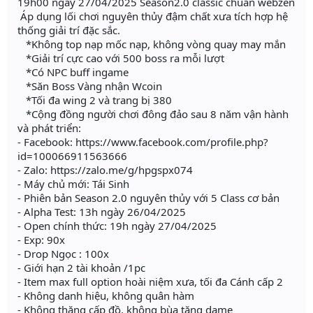
19h00 ngày 27/04/2025 Season2.0 classic chuẩn webzen
Áp dụng lối chơi nguyên thủy đậm chất xưa tích hợp hệ
thống giải trí đặc sắc.
*Không top nạp mốc nạp, không vòng quay may mắn
*Giải trí cực cao với 500 boss ra mỗi lượt
*Có NPC buff ingame
*Săn Boss Vàng nhận Wcoin
*Tối đa wing 2 và trang bị 380
*Cộng đồng người chơi đông đảo sau 8 năm vận hành
và phát triển:
- Facebook: https://www.facebook.com/profile.php?
id=100066911563666
- Zalo: https://zalo.me/g/hpgspx074
- Máy chủ mới: Tái Sinh
- Phiên bản Season 2.0 nguyên thủy với 5 Class cơ bản
- Alpha Test: 13h ngày 26/04/2025
- Open chính thức: 19h ngày 27/04/2025
- Exp: 90x
- Drop Ngọc : 100x
- Giới hạn 2 tài khoản /1pc
- Item max full option hoài niệm xưa, tối đa Cánh cấp 2
- Không danh hiệu, không quân hàm
- Không thăng cấp đồ, không bùa tăng dame