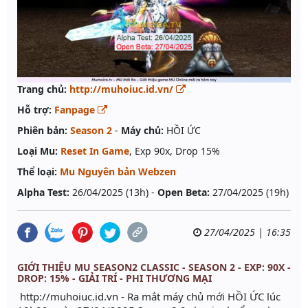
Trang chủ:
http://muhoiuc.id.vn/
Hỗ trợ:
Fanpage
Phiên bản:
Season 2
-
Máy chủ:
HỒI ỨC
Loại Mu:
Reset In Game
, Exp 90x, Drop 15%
Thể loại:
Mu Nguyên bản Webzen
Alpha Test:
26/04/2025 (13h) -
Open Beta:
27/04/2025 (19h)
27/04/2025 | 16:35
GIỚI THIỆU MU SEASON2 CLASSIC - SEASON 2 - EXP: 90X -
DROP: 15% - GIẢI TRÍ - PHI THƯƠNG MẠI
http://muhoiuc.id.vn - Ra mắt máy chủ mới HỒI ỨC lúc