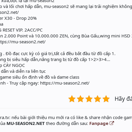
 xưa,độc lạ tại mu-season2
o và lối chơi hấp dẫn, mu-season2 sẽ mang lại trải nghiệm khôn
ason2.net/
er X30 - Drop 20%
na
RESET VIP. 2ACC/PC
n 2.000 Point và 10.000.000 ZEN, cùng Bùa Gấu,wing mini HSD 
ttps://mu-season2.net/
g . Đồ đạc cực kỳ có giá trị,tất cả đều bắt đầu từ đồ cấp 1.
ng bị siêu hấp dẫn,nâng trang bị từ đồ cấp 1>2>3>4...
Vip CÀY NGỌC
dẫn và diễn ra liên tục
game siêu ổn định về đồ và dame class
nh - Truy cập ngay: https://mu-season2.net/
Hãy đ
a.tv: nếu bài giới thiệu mu mới ra có like & share nhận code gam
 của
MU-SEASON2.NET
theo đường dẫn sau:
Fanpage