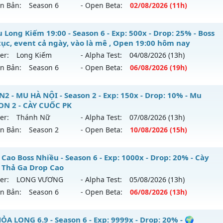
ên Bản:
Season 6
- Open Beta:
02/08
/2026
(11h)
p: 1x - Drop: 3%
ểu reset: Non Reset
ỎA LONG 6.9 - 🌍 Website: https://muhoalong.pro
 Long Kiếm 19:00 - Season 6 - Exp: 500x - Drop: 25% - Boss
ể loại: Mu Nguyên bản Webzen
 tục, event cả ngày, vào là mê , Open 19:00 hôm nay
ới ra tháng 08 2026 - Mở máy chủ
https://facebook.com
er:
Long Kiếm
- Alpha Test:
04/08
/2026
(13h)
tihack: Chống Hack/ Dupe 100%
 02/08/2626
ên Bản:
Season 6
- Open Beta:
06/08
/2026
(19h)
9999x - Drop: 99%
Mu Long Kiếm 19:00 - Boss liên tục, event cả ngày, vào là 
2 - MU HÀ NỘI - Season 2 - Exp: 150x - Drop: 10% - Mu
reset: Non Reset
y
ON 2 - CÀY CUỐC PK
loại: Mu Nguyên bản Webzen
er:
Thánh Nữ
- Alpha Test:
07/08
/2026
(13h)
 mới ra tháng 08 2026 - Mở máy chủ
Long Kiếm
vào 19h n
ên Bản:
Season 2
- Open Beta:
10/08
/2026
(15h)
ack: XShield
p: 500x - Drop: 25%
UHN2 - MU HÀ NỘI - Mu SEASON 2 - CÀY CUỐC PK
Cao Boss Nhiều - Season 6 - Exp: 1000x - Drop: 20% - Cày
ểu reset: Reset In Game
 Thả Ga Drop Cao
 mới ra tháng 08 2026 - Mở máy chủ
Thánh Nữ
vào 15h ng
ể loại: Mu Nguyên bản Webzen
er:
LONG VƯƠNG
- Alpha Test:
05/08
/2026
(13h)
ên Bản:
Season 6
- Open Beta:
06/08
/2026
(13h)
p: 150x - Drop: 10%
tihack: VIP SHIELD
ểu reset: Reset In Game
op Cao Boss Nhiều - Cày Cuốc Thả Ga Drop Cao
ỎA LONG 6.9 - Season 6 - Exp: 9999x - Drop: 20% - 🌍