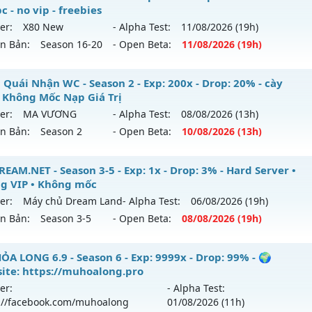
ể loại: Mu Custom thêm đồ mới
c - no vip - freebies
 mới ra tháng 07 2026 - Mở máy chủ
DEVIAS
vào 12h ngày 
er:
X80 New
- Alpha Test:
11/08
/2026
(19h)
tihack: Dragon
ên Bản:
Season 16-20
- Open Beta:
11/08
/2026
(19h)
p: 300x - Drop: 20%
ểu reset: Reset In Game
p Mu Online - Max 2 acc/pc - no vip - freebies
 Quái Nhận WC - Season 2 - Exp: 200x - Drop: 20% - cày
ể loại: Mu Custom thêm đồ mới
 Không Mốc Nạp Giá Trị
 mới ra tháng 08 2026 - Mở máy chủ
X80 New
vào 19h ngà
er:
MA VƯƠNG
- Alpha Test:
08/08
/2026
(13h)
ntihack: BDCAM
ên Bản:
Season 2
- Open Beta:
10/08
/2026
(13h)
p: 80x - Drop: 35%
ểu reset: Reset In Game
ain Quái Nhận WC - cày Cuốc Không Mốc Nạp Giá Trị
EAM.NET - Season 3-5 - Exp: 1x - Drop: 3% - Hard Server •
hể loại: Mu Nguyên bản Webzen
g VIP • Không mốc
 mới ra tháng 08 2026 - Mở máy chủ
MA VƯƠNG
vào 13h 
er:
Máy chủ Dream Land
- Alpha Test:
06/08
/2026
(19h)
tihack: AntiShield
ên Bản:
Season 3-5
- Open Beta:
08/08
/2026
(19h)
p: 200x - Drop: 20%
ểu reset: Reset In Game
DREAM.NET - Hard Server • Không VIP • Không mốc
ỎA LONG 6.9 - Season 6 - Exp: 9999x - Drop: 99% - 🌍
hể loại: Mu Nguyên bản Webzen
ite: https://muhoalong.pro
 mới ra tháng 08 2026 - Mở máy chủ
Máy chủ Dream Land
er:
- Alpha Test:
ntihack: GameGuard
/08/2626
://facebook.com/muhoalong
01/08
/2026
(11h)