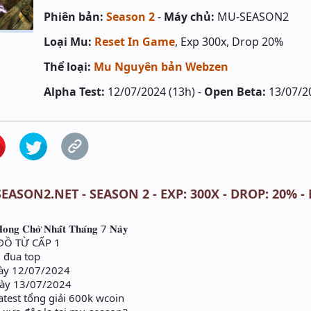
Phiên bản:
Season 2
-
Máy chủ:
MU-SEASON2
Loại Mu:
Reset In Game
, Exp 300x, Drop 20%
Thể loại:
Mu Nguyên bản Webzen
Alpha Test:
12/07/2024 (13h) -
Open Beta:
13/07/2
EASON2.NET - SEASON 2 - EXP: 300X - DROP: 20% -
𝐂𝐡𝐨̛̀ 𝐍𝐡𝐚̂́𝐭 𝐓𝐡𝐚́𝐧𝐠 7 𝐍𝐚̀𝐲
ƯA-ĐỒ TỪ CẤP 1
g đua top
gày 12/07/2024
ày 13/07/2024
test tổng giải 600k wcoin