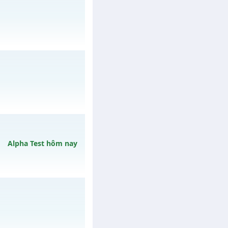
29/07/2626
y 11/08/2626
ngày 10/08/2626
Alpha Test hôm nay
vào 19h ngày