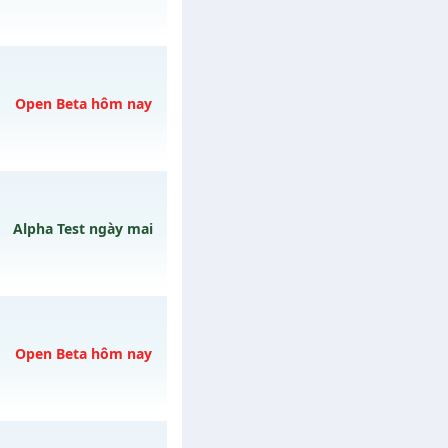
/muhoalong
vào 11h
Open Beta hôm nay
mê , Open 19:00 hôm
Alpha Test ngày mai
gày 06/08/2626
ày 10/08/2626
Open Beta hôm nay