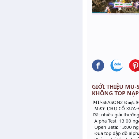
GIỚI THIỆU MU-S
KHÔNG TOP NẠP
𝐌𝐔-SEASON2 Đ𝐮̛𝐨̛̣𝐜 𝐌𝐨𝐧𝐠 
𝐌𝐀́𝐘 𝐂𝐇𝐔̉ CỔ X
Rất nhiều giải thưởn
Alpha Test: 13:00 n
Open Beta: 13:00 ng
Đua top đập đồ alpha