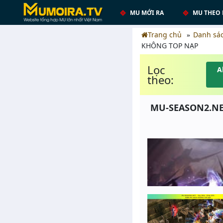
MU MỚI RA
MU THEO 
Trang chủ
Danh sá
KHÔNG TOP NẠP
Lọc
A
theo:
MU-SEASON2.NET