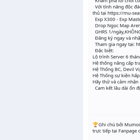
Khám phá lối chơi cổ
Với tính năng độc đá
thủ tại https://mu-se
Exp X300 - Exp Mast
Drop Ngọc Map Are
GHRS 1/ngày,KHÔNG 
Đăng ký ngay và nhậ
Tham gia ngay tại: h
Đặc biệt:
Lộ trình Server 6 thán
Hệ thống nâng cấp tra
Hệ Thống BC, Devil 
Hệ Thống sự kiện hấp 
Hãy thử và cảm nhận 
Cam kết lâu dài ổn đị
️🏆Ghi chú bởi Mumoir
trực tiếp tại Fanpage