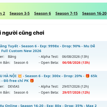
n 2
Season 3-5
Season 6
Season 7-15
Season 16-20
 người cũng chơi
ăng Tuyết - Season 6 - Exp: 9998x - Drop: 90% - Mu Dễ
, Full Custom New 2026
er:
Băng
- Alpha Test:
06/08
/2026
(13h)
ên Bản:
Season 6
- Open Beta:
06/08
/2026
(13h)
 Băng Tuyết - Mu Dễ Chơi, Full Custom New 2026
U HÀ NỘI 💥 - Season 6 - Exp: 300x - Drop: 20% - 🎁 65k
 - Đồ free chỉ PK 🎁
 mới ra tháng 08 2026 - Mở máy chủ
Băng
vào 13h ngày 0
er:
DEVIAS
- Alpha Test:
29/07
/2026
(12h)
ên Bản:
Season 6
- Open Beta:
29/07
/2026
(12h)
p: 9998x - Drop: 90%
ểu reset: Reset In Game
 MU HÀ NỘI 💥 - 🎁 65k Point - Đồ free chỉ PK 🎁
u Online - Season 16-20 - Exp: 80x - Drop: 35% - Max 2