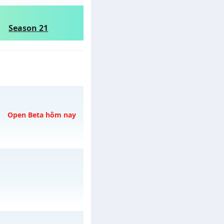
Season 21
Open Beta hôm nay
6/08/2626