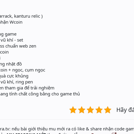
rack, kanturu relic )
nhận Wcoin
ng game
ũ khí - set
ss chuẩn web zen
coin
i
ộng nhặt đồ
wcoin + ngọc, cụm ngọc
quà cực khủng
ũ khí, ring pen
ven tham gia để trải nghiệm
ang tính chất công bằng cho game thủ
Hãy đ
a.tv: nếu bài giới thiệu mu mới ra có like & share nhận code gam