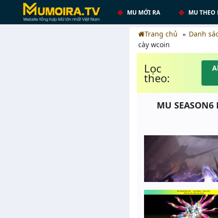
MU MỚI RA
MU THEO 
Trang chủ
Danh sá
cày wcoin
Lọc
A
theo:
MU SEASON6 M