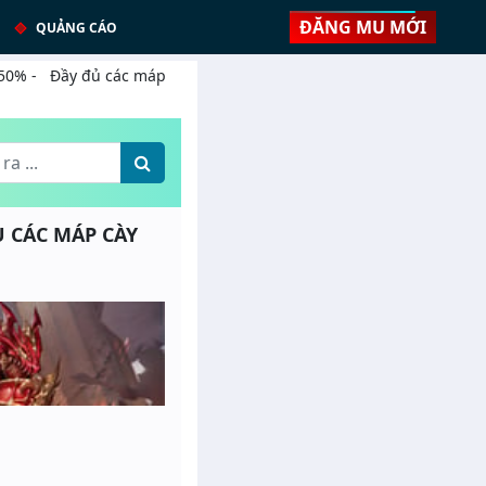
ĐĂNG MU MỚI
QUẢNG CÁO
 50% - Đầy đủ các máp
Ủ CÁC MÁP CÀY