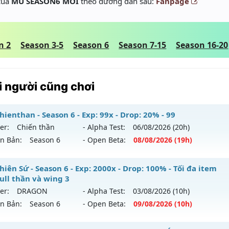
 của
MU SEASON6 MỚI
theo đường dẫn sau:
Fanpage
n 2
Season 3-5
Season 6
Season 7-15
Season 16-20
 người cũng chơi
ienthan - Season 6 - Exp: 99x - Drop: 20% - 99
er:
Chiến thần
- Alpha Test:
06/08
/2026
(20h)
ên Bản:
Season 6
- Open Beta:
08/08
/2026
(19h)
-chienthan - 99
iên Sứ - Season 6 - Exp: 2000x - Drop: 100% - Tối đa item
full thần và wing 3
 mới ra tháng 08 2026 - Mở máy chủ
Chiến thần
vào 19h n
er:
DRAGON
- Alpha Test:
03/08
/2026
(10h)
ên Bản:
Season 6
- Open Beta:
09/08
/2026
(10h)
p: 99x - Drop: 20%
ểu reset: Reset In Game