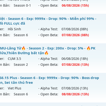
ên Bản:
Season 0-1
- Open Beta:
06/08
/2026
(15h)
p: 100x - Drop: 10%
ack: XShield
ểu reset: Reset In Game
USEASON 1 - MUSS1 - MU TRỞ VỀ THỜI 8X
ệt - Season 6 - Exp: 9999x - Drop: 90% - Miễn phí 99% -
hể loại: Mu Nguyên bản Webzen
đồ FULL cực đã
 mới ra tháng 08 2026 - Mở máy chủ
HUYỀN THOẠI
vào 15
er:
Hồi Sinh
- Alpha Test:
07/08
/2026
(08h)
tihack: ICM
ên Bản:
Season 6
- Open Beta:
07/08
/2026
(08h)
p: 220x - Drop: 20%
ểu reset: Reset In Game
 Việt - Miễn phí 99% - Cày đồ FULL cực đã
MU-Lãng Tử🔥 - Season 2 - Exp: 200x - Drop: 5% - 🔥PK
hể loại: Mu Nguyên bản Webzen
lửa,Thiên Đường bất tận🔥
 mới ra tháng 08 2026 - Mở máy chủ
Hồi Sinh
vào 08h ngà
er:
CỤM 3.5
- Alpha Test:
06/08
/2026
(18h)
ntihack: IGMU.DEV
ên Bản:
Season 2
- Open Beta:
07/08
/2026
(13h)
p: 9999x - Drop: 90%
ểu reset: Reset In Game
🔥MU-Lãng Tử🔥 - 🔥PK máu lửa,Thiên Đường bất tận🔥
6.15 Plus - Season 6 - Exp: 9999x - Drop: 90% - Boss drop
hể loại: Mu Nguyên bản Webzen
n, Set tân thủ free
 mới ra tháng 08 2026 - Mở máy chủ
CỤM 3.5
vào 13h ngày
er:
Viet Plus
- Alpha Test:
07/08
/2026
(13h)
ntihack: ICMPROTECT ✅ 🔴 ✨ ⚡️
ên Bản:
Season 6
- Open Beta:
08/08
/2026
(13h)
p: 200x - Drop: 5%
ểu reset: Reset In Game