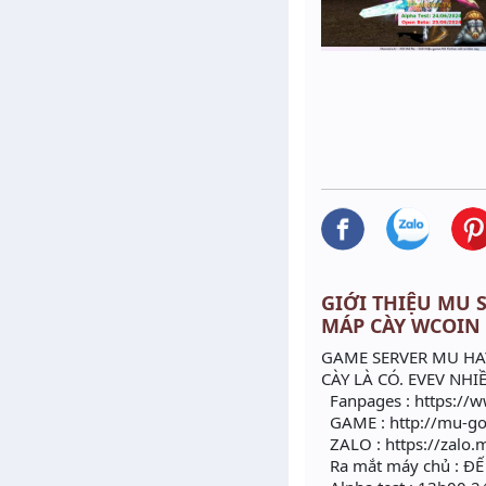
GIỚI THIỆU MU S
MÁP CÀY WCOIN
GAME SERVER MU HAY 
CÀY LÀ CÓ. EVEV NHI
Fanpages : https://
GAME : http://mu-gol
ZALO : https://zalo.
Ra mắt máy chủ : Đ