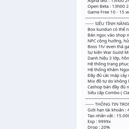
Alpha test : 13h00 
Open Beta : 13h00 
Game Free 10 - 15 wc
─────────────
------ SIÊU TÍNH NĂNG 
Box kundun có thể n
Bán ngọc vào shop 
NPC cộng hưởng, hủy
Boss 1h/ even thả g
Sự kiện War Guild Min
Danh hiệu 3 lớp, hồn
Hệ thống trang phục
Hệ thống Khảm Ngọc 
Đầy đủ các máp cày w
Mix đồ tự do không l
Cashop bán đầy đủ ng
Siêu cấp Combo ( Cla
─────────────
------ THÔNG TIN TRO
Giới hạn tài khoản : 
Tạo nhân vật : 15.00
Exp : 9999x
Drop : 20%