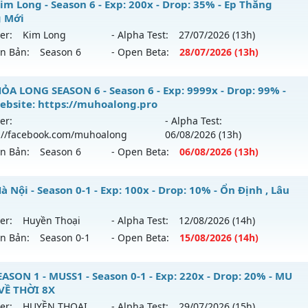
 Thiên Sứ - Tối đa item 380 full thần và wing 3
im Long - Season 6 - Exp: 200x - Drop: 35% - Ép Thăng
hể loại: Mu Nguyên bản Webzen
 Mới
 mới ra tháng 08 2026 - Mở máy chủ
DRAGON
vào 10h ngà
er:
Kim Long
- Alpha Test:
27/07
/2026
(13h)
tihack: Anti 8x
ên Bản:
Season 6
- Open Beta:
28/07
/2026
(13h)
p: 2000x - Drop: 100%
ểu reset: Reset In Game
u Kim Long - Ép Thăng Hạng Mới
ỎA LONG SEASON 6 - Season 6 - Exp: 9999x - Drop: 99% -
hể loại: Mu Nguyên bản Webzen
ebsite: https://muhoalong.pro
 mới ra tháng 07 2026 - Mở máy chủ
Kim Long
vào 13h ng
er:
- Alpha Test:
tihack: sharkguard
://facebook.com/muhoalong
06/08
/2026
(13h)
p: 200x - Drop: 35%
ên Bản:
Season 6
- Open Beta:
06/08
/2026
(13h)
ểu reset: Reset In Game
ể loại: Mu Custom thêm đồ mới
ỎA LONG SEASON 6 - 🌐 Website: https://muhoalong.pro
 Nội - Season 0-1 - Exp: 100x - Drop: 10% - Ổn Định , Lâu
tihack: CheatGuard
ới ra tháng 08 2026 - Mở máy chủ
https://facebook.com
er:
Huyền Thoại
- Alpha Test:
12/08
/2026
(14h)
 06/08/2626
ên Bản:
Season 0-1
- Open Beta:
15/08
/2026
(14h)
9999x - Drop: 99%
 Hà Nội - Ổn Định , Lâu Dài
ASON 1 - MUSS1 - Season 0-1 - Exp: 220x - Drop: 20% - MU
reset: Non Reset
VỀ THỜI 8X
 mới ra tháng 08 2026 - Mở máy chủ
Huyền Thoại
vào 14h
loại: Mu Nguyên bản Webzen
er:
HUYỀN THOẠI
- Alpha Test:
29/07
/2026
(15h)