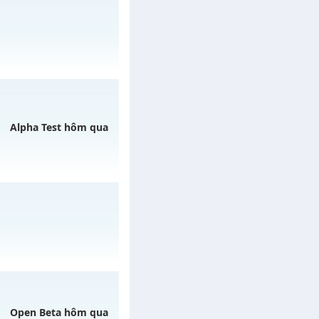
y 09/08/2626
ày 28/07/2626
Alpha Test hôm qua
/muhoalong
vào 13h
 ngày 15/08/2626
Open Beta hôm qua