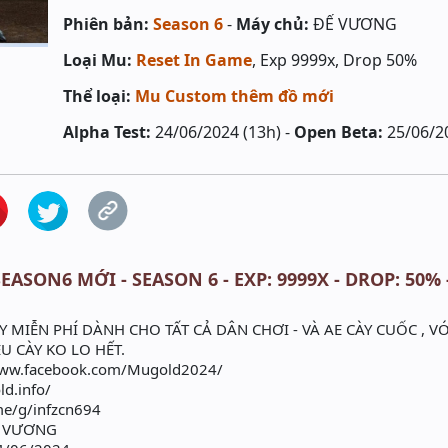
Phiên bản:
Season 6
-
Máy chủ:
ĐẾ VƯƠNG
Loại Mu:
Reset In Game
, Exp 9999x, Drop 50%
Thể loại:
Mu Custom thêm đồ mới
Alpha Test:
24/06/2024 (13h) -
Open Beta:
25/06/2
EASON6 MỚI - SEASON 6 - EXP: 9999X - DROP: 50%
MIỄN PHÍ DÀNH CHO TẤT CẢ DÂN CHƠI - VÀ AE CÀY CUỐC , VỚI 
ỀU CÀY KO LO HẾT.
www.facebook.com/Mugold2024/
d.info/
me/g/infzcn694
Ế VƯƠNG