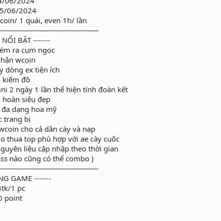
24/06/2024
25/06/2024
oin/ 1 quái, even 1h/ lần
───────────────────
NỔI BẬT -------
ém ra cụm ngọc
nhận wcoin
 dòng ex tiện ích
a kiếm đồ
i 2 ngày 1 lần thể hiện tính đoàn kết
 hoàn siêu đẹp
 đa dạng hoa mỹ
trang bị
coin cho cả dân cày và nạp
o thua top phù hợp với ae cày cuốc
uyên liệu cập nhập theo thời gian
ss nào cũng có thể combo )
───────────────────
NG GAME -------
4tk/1 pc
0 point