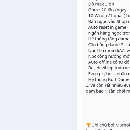
Đồ max 3 op
Ghrs : 20 lần /ngày
10 Wcoin /1 quái ( bar
Bán ngọc vào Shop 
Auto reset in game
Ngân hàng ngọc tro
Hệ thống tăng dame v
Cân bằng dame 7 cla
Npc thu mua được w
Npc cộng hưởng mớ
Auto offline có tự đ
Bc , devil vip train 
Even pk, boss nhận 
Hệ thống Buff Dame v
... và còn rất nhiều e
đảm bảo 1 sân chơi m
️🏆Ghi chú bởi Mumoir