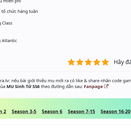
̣̂u miễn phí
 tổ chức hàng tuần
 Class
Atlantic
Hãy đ
a.tv: nếu bài giới thiệu mu mới ra có like & share nhận code gam
 của
MU Sinh Tử SS6
theo đường dẫn sau:
Fanpage
n 2
Season 3-5
Season 6
Season 7-15
Season 16-20