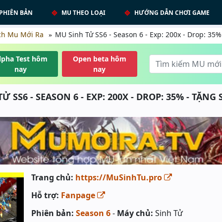
PHIÊN BẢN
MU THEO LOẠI
HƯỚNG DẪN CHƠI GAME
ch Mu Mới Ra
MU Sinh Tử SS6 - Season 6 - Exp: 200x - Drop: 35%
lpha Test hôm
Open beta hôm
nay
nay
Ử SS6 - SEASON 6 - EXP: 200X - DROP: 35% - TẶNG 
Trang chủ:
https://MuSinhTu.pro
Hỗ trợ:
Fanpage
Phiên bản:
Season 6
-
Máy chủ:
Sinh Tử