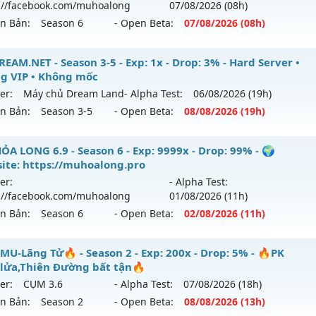
://facebook.com/muhoalong
07/08
/2026
(08h)
p: 150x - Drop: 10%
ên Bản:
Season 6
- Open Beta:
07/08
/2026
(08h)
ểu reset: Reset In Game
hể loại: Mu Nguyên bản Webzen
ỎA LONG - 🌍 Website: https://muhoalong.pro
EAM.NET - Season 3-5 - Exp: 1x - Drop: 3% - Hard Server •
g VIP • Không mốc
ntihack: IGMU.DEV
ới ra tháng 08 2026 - Mở máy chủ
https://facebook.com
er:
Máy chủ Dream Land
- Alpha Test:
06/08
/2026
(19h)
 07/08/2626
ên Bản:
Season 3-5
- Open Beta:
08/08
/2026
(19h)
9999x - Drop: 99%
DREAM.NET - Hard Server • Không VIP • Không mốc
ỎA LONG 6.9 - Season 6 - Exp: 9999x - Drop: 99% - 🌍
reset: Non Reset
ite: https://muhoalong.pro
 mới ra tháng 08 2026 - Mở máy chủ
Máy chủ Dream Land
loại: Mu Nguyên bản Webzen
er:
- Alpha Test:
/08/2626
://facebook.com/muhoalong
01/08
/2026
(11h)
ack: XShield
ên Bản:
Season 6
- Open Beta:
02/08
/2026
(11h)
p: 1x - Drop: 3%
ểu reset: Non Reset
ỎA LONG 6.9 - 🌍 Website: https://muhoalong.pro
MU-Lãng Tử🔥 - Season 2 - Exp: 200x - Drop: 5% - 🔥PK
ể loại: Mu Nguyên bản Webzen
lửa,Thiên Đường bất tận🔥
ới ra tháng 08 2026 - Mở máy chủ
https://facebook.com
er:
CỤM 3.6
- Alpha Test:
07/08
/2026
(18h)
tihack: Chống Hack/ Dupe 100%
 02/08/2626
ên Bản:
Season 2
- Open Beta:
08/08
/2026
(13h)