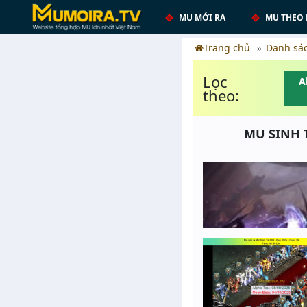
MU MỚI RA
MU THEO 
Trang chủ
Danh sá
Lọc
A
theo:
MU SINH T