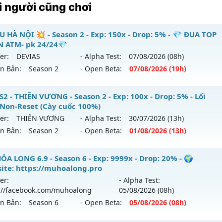
 người cũng chơi
U HÀ NỘI 💥 - Season 2 - Exp: 150x - Drop: 5% - 💎 ĐUA TOP
 ATM- pk 24/24💎
er:
DEVIAS
- Alpha Test:
07/08
/2026
(08h)
ên Bản:
Season 2
- Open Beta:
07/08
/2026
(19h)
 MU HÀ NỘI 💥 - 💎 ĐUA TOP NHẬN ATM- pk 24/24💎
S2 - THIÊN VƯƠNG - Season 2 - Exp: 100x - Drop: 5% - Lối
 Non-Reset (Cày cuốc 100%)
 mới ra tháng 08 2026 - Mở máy chủ
DEVIAS
vào 19h ngày 
er:
THIÊN VƯƠNG
- Alpha Test:
30/07
/2026
(13h)
ên Bản:
Season 2
- Open Beta:
01/08
/2026
(13h)
p: 150x - Drop: 5%
ểu reset: Reset In Game
 SS2 - THIÊN VƯƠNG - Lối chơi Non-Reset (Cày cuốc 100%)
ỎA LONG 6.9 - Season 6 - Exp: 9999x - Drop: 20% - 🌍
hể loại: Mu Nguyên bản Webzen
ite: https://muhoalong.pro
 mới ra tháng 08 2026 - Mở máy chủ
THIÊN VƯƠNG
vào 13
er:
- Alpha Test:
ntihack: BDCAM
://facebook.com/muhoalong
05/08
/2026
(08h)
p: 100x - Drop: 5%
ên Bản:
Season 6
- Open Beta:
05/08
/2026
(08h)
ểu reset: Non Reset