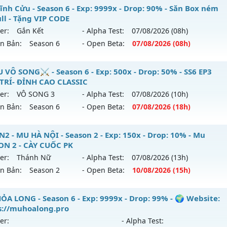
hể loại: Mu Nguyên bản Webzen
ỎA LONG 6.9 - 🌍 Website: https://muhoalong.pro
ĩnh Cửu - Season 6 - Exp: 9999x - Drop: 90% - Săn Box ném
ull - Tặng VIP CODE
tihack: XShield
ới ra tháng 08 2026 - Mở máy chủ
https://facebook.com
er:
Gắn Kết
- Alpha Test:
07/08
/2026
(08h)
 05/08/2626
ên Bản:
Season 6
- Open Beta:
07/08
/2026
(08h)
9999x - Drop: 20%
 Vĩnh Cửu - Săn Box ném đồ Full - Tặng VIP CODE
 VÔ SONG⚔️ - Season 6 - Exp: 500x - Drop: 50% - SS6 EP3
reset: Non Reset
 TRÍ- ĐỈNH CAO CLASSIC
 mới ra tháng 08 2026 - Mở máy chủ
Gắn Kết
vào 08h ngày
loại: Mu Nguyên bản Webzen
er:
VÔ SONG 3
- Alpha Test:
07/08
/2026
(10h)
ên Bản:
Season 6
- Open Beta:
07/08
/2026
(18h)
p: 9999x - Drop: 90%
ack: XShield
ểu reset: Reset In Game
️MU VÔ SONG⚔️ - SS6 EP3 GIẢI TRÍ- ĐỈNH CAO CLASSIC
2 - MU HÀ NỘI - Season 2 - Exp: 150x - Drop: 10% - Mu
hể loại: Mu Nguyên bản Webzen
ON 2 - CÀY CUỐC PK
 mới ra tháng 08 2026 - Mở máy chủ
VÔ SONG 3
vào 18h n
er:
Thánh Nữ
- Alpha Test:
07/08
/2026
(13h)
ntihack: ICMPROTECT ✅ 🔴 ✨ ⚡️
ên Bản:
Season 2
- Open Beta:
10/08
/2026
(15h)
p: 500x - Drop: 50%
ểu reset: Reset In Game
UHN2 - MU HÀ NỘI - Mu SEASON 2 - CÀY CUỐC PK
ỎA LONG - Season 6 - Exp: 9999x - Drop: 99% - 🌍 Website:
hể loại: Mu Nguyên bản Webzen
s://muhoalong.pro
 mới ra tháng 08 2026 - Mở máy chủ
Thánh Nữ
vào 15h ng
er:
- Alpha Test:
ntihack: MU8X