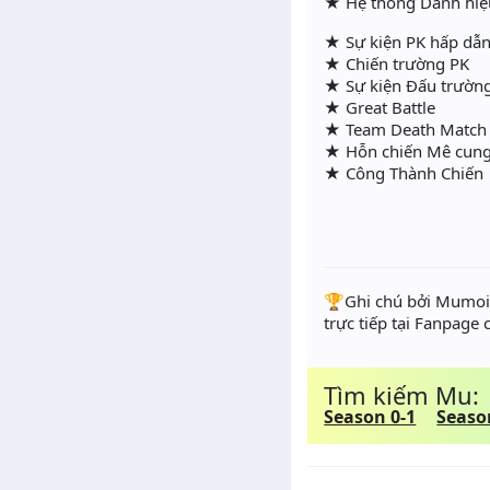
★ Hệ thống Danh hie
★ Sự kiện PK hấp dẫn
★ Chiến trường PK
★ Sự kiện Đấu trường
★ Great Battle
★ Team Death Match
★ Hỗn chiến Mê cung 
★ Công Thành Chiến
️🏆Ghi chú bởi Mumoir
trực tiếp tại Fanpage
Tìm kiếm Mu:
Season 0-1
Seaso