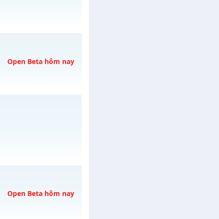
/muhoalong
vào 08h
Open Beta hôm nay
vào 19h ngày
/muhoalong
vào 11h
Open Beta hôm nay