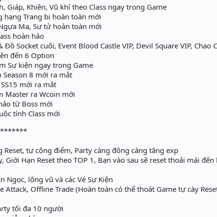
, Giáp, Khiên, Vũ khí theo Class ngay trong Game
 hạng Trang bị hoàn toàn mới
Ngựa Ma, Sư tử hoàn toàn mới
lass hoàn hảo
Đồ Socket cuối, Event Blood Castle VIP, Devil Square VIP, Chao C
ên đến 6 Option
m Sự kiện ngay trong Game
 Season 8 mới ra mắt
 SS15 mới ra mắt
m Master ra Wcoin mới
hảo từ Boss mới
ộc tính Class mới
********
g Reset, tự cộng điểm, Party càng đông càng tăng exp
 Giới Hạn Reset theo TOP 1, Bạn vào sau sẽ reset thoải mái đến
 Ngọc, lông vũ và các Vé Sự Kiện
 Attack, Offline Trade (Hoàn toàn có thể thoát Game tự cày Rese
rty tối đa 10 người