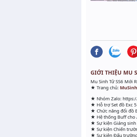
GIỚI THIỆU MU S
Mu Sinh Tử SS6 Mới R
★ Trang chủ:
MuSinh
★ Nhóm Zalo: https:
★ Hỗ trợ Set đồ Exc 
★ Chức năng đổi đồ 
★ Hệ thống Buff cho 
★ Sự kiện Giáng sinh
★ Sự kiện Chiến trườ
★ Sự kiện Đấu trường