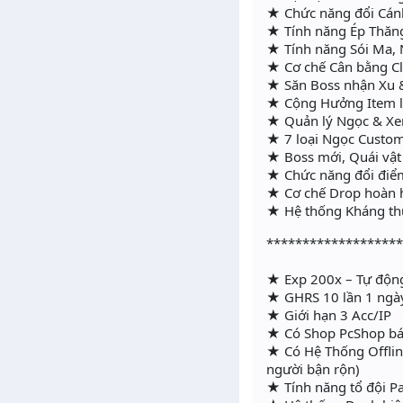
★ Chức năng đổi Cánh
★ Tính năng Ép Thăng
★ Tính năng Sói Ma, 
★ Cơ chế Cân bằng C
★ Săn Boss nhận Xu & 
★ Cộng Hưởng Item l
★ Quản lý Ngọc & Xe
★ 7 loại Ngọc Custom
★ Boss mới, Quái vật
★ Chức năng đổi điể
★ Cơ chế Drop hoàn 
★ Hệ thống Kháng thu
******************
★ Exp 200x – Tự độn
★ GHRS 10 lần 1 ngày,
★ Giới hạn 3 Acc/IP
★ Có Shop PcShop bán
★ Có Hệ Thống Offline
người bận rộn)
★ Tính năng tổ đội Pa