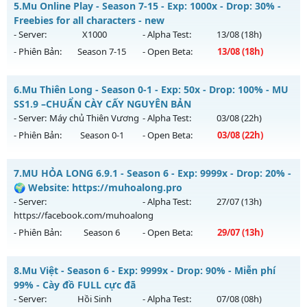
Kiểu reset: Reset In Game
5.
Mu Online Play - Season 7-15 - Exp: 1000x - Drop: 30% -
Mu mới ra tháng 08 2026 - Mở máy chủ
Đại Dương Atlantis
Freebies for all characters - new
Thể loại: Mu Nguyên bản Webzen
vào 22h ngày 05/08/2626
- Server:
X1000
- Alpha Test:
13/08
(18h)
Antihack: FPS 60 PLUS - CHỐNG HACK 100%
- Phiên Bản:
Season 7-15
- Open Beta:
13/08
(18h)
Exp: 100x - Drop: 20%
Kiểu reset: Reset In Game
Mu Online Play - Freebies for all characters - new
6.
Mu Thiên Long - Season 0-1 - Exp: 50x - Drop: 100% - MU
Thể loại: Mu Nguyên bản Webzen
Mu mới ra tháng 08 2026 - Mở máy chủ
X1000
vào 18h ngày
SS1.9 –CHUẨN CÀY CẤY NGUYÊN BẢN
Antihack: Shark
13/08/2626
- Server:
Máy chủ Thiên Vương
- Alpha Test:
03/08
(22h)
- Phiên Bản:
Season 0-1
- Open Beta:
03/08
(22h)
Exp: 1000x - Drop: 30%
Kiểu reset: Reset In Game
Mu Thiên Long - MU SS1.9 –CHUẨN CÀY CẤY NGUYÊN BẢN
7.
MU HỎA LONG 6.9.1 - Season 6 - Exp: 9999x - Drop: 20% -
Thể loại: Mu Nguyên bản Webzen
Mu mới ra tháng 08 2026 - Mở máy chủ
Máy chủ Thiên
🌍 Website: https://muhoalong.pro
Antihack: AntiShield
Vương
vào 22h ngày 03/08/2626
- Server:
- Alpha Test:
27/07
(13h)
https://facebook.com/muhoalong
Exp: 50x - Drop: 100%
- Phiên Bản:
Season 6
- Open Beta:
29/07
(13h)
Kiểu reset: Reset In Game
Thể loại: Mu Nguyên bản Webzen
MU HỎA LONG 6.9.1 - 🌍 Website: https://muhoalong.pro
8.
Mu Việt - Season 6 - Exp: 9999x - Drop: 90% - Miễn phí
Antihack: Gameguard
Mu mới ra tháng 07 2026 - Mở máy chủ
99% - Cày đồ FULL cực đã
https://facebook.com/muhoalong
vào 13h ngày
- Server:
Hồi Sinh
- Alpha Test:
07/08
(08h)