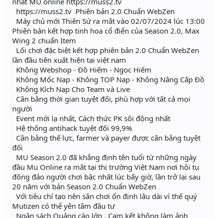
nhất MU online https://muss2.tv
https://muss2.tv Phiên bản 2.0 Chuẩn WebZen
Máy chủ mới Thiên Sứ ra mắt vào 02/07/2024 lúc 13:00
Phiên bản kết hợp tinh hoa cổ điển của Season 2.0, Max
Wing 2 chuẩn Item
Lối chơi đặc biệt kết hợp phiên bản 2.0 Chuẩn WebZen
lần đầu tiên xuất hiện tại việt nam
Không Webshop - Đồ Hiếm - Ngọc Hiếm
Không Mốc Nạp - Không TOP Nạp - Không Nâng Cấp Đồ
Không Kích Nạp Cho Team và Live
Cân bằng thời gian tuyệt đối, phù hợp với tất cả mọi
người
Event mới lạ nhất, Cách thức PK sôi động nhất
Hệ thống antihack tuyệt đối 99,9%
Cân bằng thế lực, farmer và payer được cân bằng tuyệt
đối
MU Season 2.0 đã khẳng định tên tuổi từ những ngày
đầu Mu Online ra mắt tại thị trường Việt Nam nơi hội tụ
đông đảo người chơi bậc nhất lúc bấy giờ, lần trở lại sau
20 năm với bản Season 2.0 Chuẩn WebZen
Với tiêu chí tạo nên sân chơi ổn định lâu dài vì thế quý
Mutizen có thể yên tâm đầu tư
Ngân sách Quảng cáo lớn . Cam kết không làm ảnh