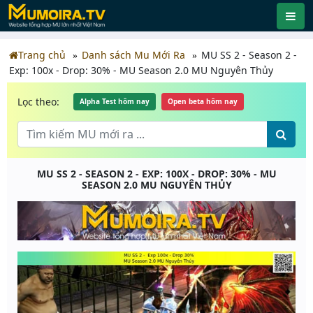
Trang chủ
Danh sách Mu Mới Ra
MU SS 2 - Season 2 -
Exp: 100x - Drop: 30% - MU Season 2.0 MU Nguyên Thủy
Lọc theo:
Alpha Test hôm nay
Open beta hôm nay
MU SS 2 - SEASON 2 - EXP: 100X - DROP: 30% - MU
SEASON 2.0 MU NGUYÊN THỦY