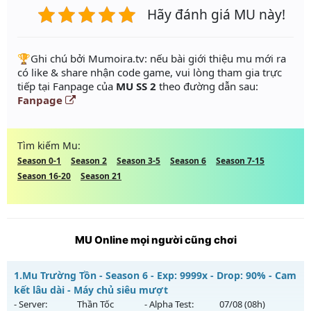
Hãy đánh giá MU này!
️🏆Ghi chú bởi Mumoira.tv: nếu bài giới thiệu mu mới ra
có like & share nhận code game, vui lòng tham gia trực
tiếp tại Fanpage của
MU SS 2
theo đường dẫn sau:
Fanpage
Tìm kiếm Mu:
Season 0-1
Season 2
Season 3-5
Season 6
Season 7-15
Season 16-20
Season 21
MU Online mọi người cũng chơi
1.
Mu Trường Tồn - Season 6 - Exp: 9999x - Drop: 90% - Cam
kết lâu dài - Máy chủ siêu mượt
- Server:
Thần Tốc
- Alpha Test:
07/08
(08h)