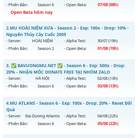
- Phiên Bản:
Season 6
- Open Beta:
07/08
(08h)
Open Beta hôm nay
Mu Trường Tồn - Cam kết lâu dài - Máy chủ siêu mượt
2.
MU HOÀI NIỆM XƯA - Season 2 - Exp: 100x - Drop: 10% -
Mu mới ra tháng 08 2026 - Mở máy chủ
Thần Tốc
vào 08h
Nguyên Thủy Cày Cuốc 2005
ngày 07/08/2626
- Server:
HOÀI NIỆM
- Alpha Test:
30/07
(19h)
- Phiên Bản:
Season 2
- Open Beta:
01/08
(19h)
Exp: 9999x - Drop: 90%
Kiểu reset: Reset In Game
MU HOÀI NIỆM XƯA - Nguyên Thủy Cày Cuốc 2005
3.
✅ BAVUONGMU.NET ✅ - Season 6 - Exp: 500x - Drop:
Thể loại: Mu Nguyên bản Webzen
Mu mới ra tháng 08 2026 - Mở máy chủ
HOÀI NIỆM
vào 19h
20% - NHẬN MỐC DONATE FREE TẠI NHÓM ZALO
Antihack: ICMPROTECT ✅ 🔴 ✨ ⚡️
ngày 01/08/2626
- Server:
HÀ NỘI
- Alpha Test:
02/08
(13h)
- Phiên Bản:
Season 6
- Open Beta:
03/08
(13h)
Exp: 100x - Drop: 10%
Kiểu reset: Reset In Game
✅ BAVUONGMU.NET ✅ - NHẬN MỐC DONATE FREE TẠI
4.
MU ATLANS - Season 6 - Exp: 100x - Drop: 20% - Reset Đổi
Thể loại: Mu Nguyên bản Webzen
NHÓM ZALO
Quà
Antihack: Phiên bản mới nhất
Mu mới ra tháng 08 2026 - Mở máy chủ
HÀ NỘI
vào 13h
- Server:
Đại Dương Atlantis
- Alpha Test:
04/08
(22h)
ngày 03/08/2626
- Phiên Bản:
Season 6
- Open Beta:
05/08
(22h)
Exp: 500x - Drop: 20%
MU ATLANS - Reset Đổi Quà