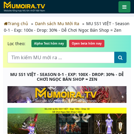
Trang chủ
Danh sách Mu Mới Ra
MU SS1 VIỆT - Season
0-1 - Exp: 100x - Drop: 30% - Dễ Chơi Ngọc Bán Shop = Zen
Lọc theo:
Alpha Test hôm nay
Open beta hôm nay
MU SS1 VIỆT - SEASON 0-1 - EXP: 100X - DROP: 30% - DỄ
CHƠI NGỌC BÁN SHOP = ZEN