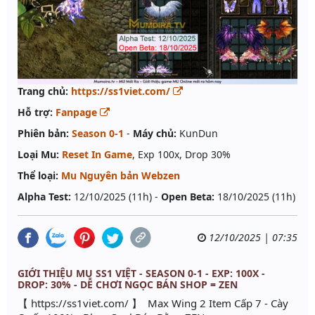
Trang chủ:
https://ss1viet.com/
Hỗ trợ:
Fanpage
Phiên bản:
Season 0-1
-
Máy chủ:
KunDun
Loại Mu:
Reset In Game
, Exp 100x, Drop 30%
Thể loại:
Mu Nguyên bản Webzen
Alpha Test:
12/10/2025 (11h) -
Open Beta:
18/10/2025 (11h)
12/10/2025 | 07:35
GIỚI THIỆU MU SS1 VIỆT - SEASON 0-1 - EXP: 100X -
DROP: 30% - DỄ CHƠI NGỌC BÁN SHOP = ZEN
【 https://ss1viet.com/ 】 Max Wing 2 Item Cấp 7 - Cày