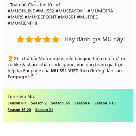
Toàn bộ Class tạo từ Lv1
#MUONLINE #MUSS2 #MUSEASON1 #MUMOIRA
#MURS #MUKEEPOINT #MUSS1 #MUFREE
#MUMIENPHI
Hãy đánh giá MU này!
️🏆Ghi chú bởi Mumoira.tv: nếu bài giới thiệu mu mới ra
có like & share nhận code game, vui lòng tham gia trực
tiếp tại Fanpage của
MU SS1 VIỆT
theo đường dẫn sau:
Fanpage
Tìm kiếm Mu:
Season 0-1
Season 2
Season 3-5
Season 6
Season 7-15
Season 16-20
Season 21