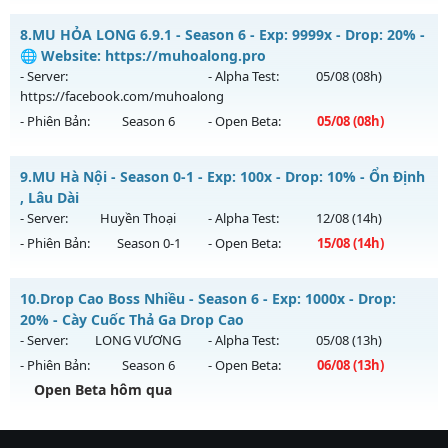
Kiểu reset: Reset In Game
Siêu phẩm SS6 2026 - Boss drop 1h/lần, Set tân thủ free
8.
MU HỎA LONG 6.9.1 - Season 6 - Exp: 9999x - Drop: 20% -
Thể loại: Mu Nguyên bản Webzen
Mu mới ra tháng 07 2026 - Mở máy chủ
Viet Plus
vào 13h
🌐 Website: https://muhoalong.pro
Antihack: VietGuard
ngày 30/07/2626
- Server:
- Alpha Test:
05/08
(08h)
https://facebook.com/muhoalong
Exp: 9999x - Drop: 90%
- Phiên Bản:
Season 6
- Open Beta:
05/08
(08h)
Kiểu reset: Reset In Game
Thể loại: Mu Bán Đồ Full Trong Shop
MU HỎA LONG 6.9.1 - 🌐 Website: https://muhoalong.pro
9.
MU Hà Nội - Season 0-1 - Exp: 100x - Drop: 10% - Ổn Định
Antihack: Phoenix 2026
Mu mới ra tháng 08 2026 - Mở máy chủ
, Lâu Dài
https://facebook.com/muhoalong
vào 08h ngày
- Server:
Huyền Thoại
- Alpha Test:
12/08
(14h)
05/08/2626
- Phiên Bản:
Season 0-1
- Open Beta:
15/08
(14h)
Exp: 9999x - Drop: 20%
MU Hà Nội - Ổn Định , Lâu Dài
Kiểu reset: Non Reset
10.
Drop Cao Boss Nhiều - Season 6 - Exp: 1000x - Drop:
Mu mới ra tháng 08 2026 - Mở máy chủ
Huyền Thoại
vào
20% - Cày Cuốc Thả Ga Drop Cao
Thể loại: Mu Nguyên bản Webzen
14h ngày 15/08/2626
- Server:
LONG VƯƠNG
- Alpha Test:
05/08
(13h)
Antihack: XShield
- Phiên Bản:
Season 6
- Open Beta:
06/08
(13h)
Exp: 100x - Drop: 10%
Open Beta hôm qua
Kiểu reset: Reset In Game
Thể loại: Mu Nguyên bản Webzen
Drop Cao Boss Nhiều - Cày Cuốc Thả Ga Drop Cao