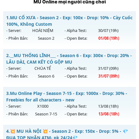
MU Online mọi người cũng chơi
1.
MU CỔ XƯA - Season 2 - Exp: 100x - Drop: 10% - Cày Cuốc
100%, Không Custom
- Server:
HOÀI NIỆM
- Alpha Test:
30/07
(19h)
- Phiên Bản:
Season 2
- Open Beta:
01/08
(19h)
MU CỔ XƯA - Cày Cuốc 100%, Không Custom
2.
__MU THỐNG LĨNH___ - Season 6 - Exp: 300x - Drop: 20% -
Mu mới ra tháng 08 2026 - Mở máy chủ
HOÀI NIỆM
vào 19h
LÂU DÀI, CAM KẾT CÓ GỘP MU
ngày 01/08/2626
- Server:
CHÚA TỂ
- Alpha Test:
31/07
(09h)
- Phiên Bản:
Season 6
- Open Beta:
31/07
(09h)
Exp: 100x - Drop: 10%
Kiểu reset: Reset In Game
__MU THỐNG LĨNH___ - LÂU DÀI, CAM KẾT CÓ GỘP MU
3.
Mu Online Play - Season 7-15 - Exp: 1000x - Drop: 30% -
Thể loại: Mu Nguyên bản Webzen
Mu mới ra tháng 07 2026 - Mở máy chủ
CHÚA TỂ
vào 09h
Freebies for all characters - new
Antihack: Phiên bản mới nhất
ngày 31/07/2626
- Server:
X1000
- Alpha Test:
13/08
(18h)
- Phiên Bản:
Season 7-15
- Open Beta:
13/08
(18h)
Exp: 300x - Drop: 20%
Kiểu reset: Reset In Game
Mu Online Play - Freebies for all characters - new
4.
💥 MU HÀ NỘI 💥 - Season 2 - Exp: 150x - Drop: 5% - 💎
Thể loại: Mu Nguyên bản Webzen
Mu mới ra tháng 08 2026 - Mở máy chủ
X1000
vào 18h ngày
ĐUA TOP NHẬN ATM- pk 24/24💎