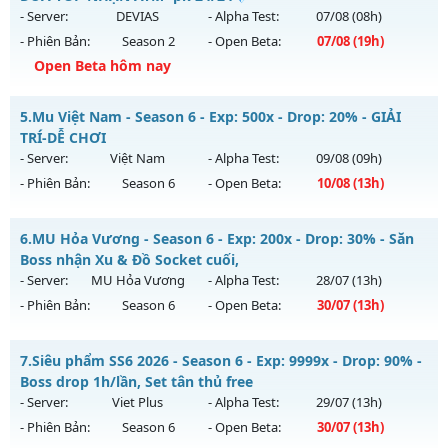
Antihack: UGK ANTIHACK
13/08/2626
- Server:
DEVIAS
- Alpha Test:
07/08
(08h)
- Phiên Bản:
Season 2
- Open Beta:
07/08
(19h)
Exp: 1000x - Drop: 30%
Open Beta hôm nay
Kiểu reset: Reset In Game
Thể loại: Mu Nguyên bản Webzen
💥 MU HÀ NỘI 💥 - 💎 ĐUA TOP NHẬN ATM- pk 24/24💎
5.
Mu Việt Nam - Season 6 - Exp: 500x - Drop: 20% - GIẢI
Antihack: AntiShield
Mu mới ra tháng 08 2026 - Mở máy chủ
DEVIAS
vào 19h
TRÍ-DỄ CHƠI
ngày 07/08/2626
- Server:
Việt Nam
- Alpha Test:
09/08
(09h)
- Phiên Bản:
Season 6
- Open Beta:
10/08
(13h)
Exp: 150x - Drop: 5%
Kiểu reset: Reset In Game
Mu Việt Nam - GIẢI TRÍ-DỄ CHƠI
6.
MU Hỏa Vương - Season 6 - Exp: 200x - Drop: 30% - Săn
Thể loại: Mu Nguyên bản Webzen
Mu mới ra tháng 08 2026 - Mở máy chủ
Việt Nam
vào 13h
Boss nhận Xu & Đồ Socket cuối,
Antihack: BDCAM
ngày 10/08/2626
- Server:
MU Hỏa Vương
- Alpha Test:
28/07
(13h)
- Phiên Bản:
Season 6
- Open Beta:
30/07
(13h)
Exp: 500x - Drop: 20%
Kiểu reset: Reset In Game
MU Hỏa Vương - Săn Boss nhận Xu & Đồ Socket cuối,
7.
Siêu phẩm SS6 2026 - Season 6 - Exp: 9999x - Drop: 90% -
Thể loại: Mu Nguyên bản Webzen
Mu mới ra tháng 07 2026 - Mở máy chủ
MU Hỏa Vương
vào
Boss drop 1h/lần, Set tân thủ free
Antihack: PRO
13h ngày 30/07/2626
- Server:
Viet Plus
- Alpha Test:
29/07
(13h)
- Phiên Bản:
Season 6
- Open Beta:
30/07
(13h)
Exp: 200x - Drop: 30%