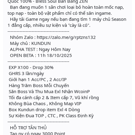
Quốc 100% - Bless Soul Bán Bằng ZEN
Bạn đang muốn 1 sân chơi loại bỏ hoàn toàn mốc nạp,
top nạp - toàn bộ vật phẩm chỉ có thể săn ingame.
Hãy tải Game ngay nếu bạn đang tìm 1 máy chủ Season
1 đẳng cấp, nhiều sự kiện và "cày là có".
-----------------------------------------
Nhóm Zalo : https://zalo.me/g/rptzns132
Máy chủ : KUNDUN
ALPHA TEST : Ngay Hôm Nay
OPEN BETA : 11h 18/10/2025
-----------------------------------------
EXP X100 - Drop 30%
GHRS 3 lần/ngày
Giới hạn 1 Acc/PC , 2 Acc/IP
Hàng Trăm Boss Mỗi Chuyến
Săn Boss Và Thu Mua Exl Nhận WcoinP
Tối đa cánh cấp 2 & Item cấp 7, Vũ khí rồng
Không Bùa Chaos , Không Map VIP
Box Kundun drop item Exl 4 Dòng
Sự Kiện Đua TOP , CTC , PK Class Định Kỳ
-----------------------------------------
HỖ TRỢ TÂN THỦ
Tạo nv có ngay 3000 Point