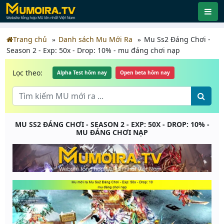
Trang chủ
Danh sách Mu Mới Ra
Mu Ss2 Đáng Chơi -
Season 2 - Exp: 50x - Drop: 10% - mu đáng chơi nạp
Lọc theo:
Alpha Test hôm nay
Open beta hôm nay
MU SS2 ĐÁNG CHƠI - SEASON 2 - EXP: 50X - DROP: 10% -
MU ĐÁNG CHƠI NẠP