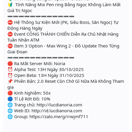
🔰 Tính Năng Mix Pen ring Bằng Ngọc Không Làm Mất
Giá Trị Ngọc
➖➖➖➖➖➖➖➖➖➖➖➖
⛔ Hệ Thống Sự Kiện Mới (PK, Siêu Boss, Săn Ngọc) Tự
Động Hàng Ngày
⛔ Event CÔNG THÀNH CHIẾN Diễn Ra Chủ Nhật Hàng
Tuần Nhận ATM
⛔ Item 3 Option - Max Wing 2 - Đồ Update Theo Từng
Giai Đoạn
➖➖➖➖➖➖➖➖➖➖➖➖
🛑 Ra Mắt Server Mới: Noria
⏰ Alpha Test: 13H Ngày 30/10/2025
⏰ Open Beta: 13H Ngày 31/10/2025
📌 Phiên Bản: 2.0 Reset Còn Chờ Gì Nữa Mà Không Tham
gia
🔴 Kinh Nghiệm: 50x
🔵 Tỉ Lệ Rớt Đồ: 10%
🌐 Trang chủ: http://lucdianoria.com
🌐 Web ID: http://id.lucdianoria.com
🌐 Group: https://zalo.me/g/rrwjmf711