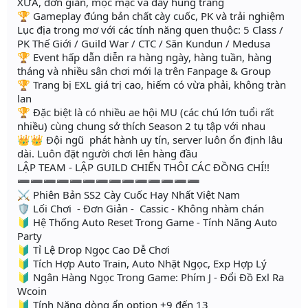
XƯA, đơn giản, mộc mạc và đầy hùng tráng
🏆 Gameplay đúng bản chất cày cuốc, PK và trải nghiệm
Lục địa trong mơ với các tính năng quen thuộc: 5 Class /
PK Thế Giới / Guild War / CTC / Săn Kundun / Medusa
🏆 Event hấp dẫn diễn ra hàng ngày, hàng tuần, hàng
tháng và nhiều sân chơi mới lạ trên Fanpage & Group
🏆 Trang bị EXL giá trị cao, hiếm có vừa phải, không tràn
lan
🏆 Đặc biệt là có nhiều ae hội MU (các chú lớn tuổi rất
nhiều) cùng chung sở thích Season 2 tụ tập với nhau
👑👑 Đội ngũ phát hành uy tín, server luôn ổn định lâu
dài. Luôn đặt người chơi lên hàng đầu
LẬP TEAM - LẬP GUILD CHIẾN THÔI CÁC ĐỒNG CHÍ!!
➖➖➖➖➖➖➖➖➖➖➖➖➖➖
⚔ Phiên Bản SS2 Cày Cuốc Hay Nhất Việt Nam
🛡 Lối Chơi - Đơn Giản - Cassic - Không nhàm chán
🔰 Hệ Thống Auto Reset Trong Game - Tính Năng Auto
Party
🔰 Tỉ Lệ Drop Ngọc Cao Dễ Chơi
🔰 Tích Hợp Auto Train, Auto Nhặt Ngọc, Exp Hợp Lý
🔰 Ngân Hàng Ngọc Trong Game: Phím J - Đổi Đồ Exl Ra
Wcoin
🔰 Tính Năng dòng ẩn option +9 đến 13