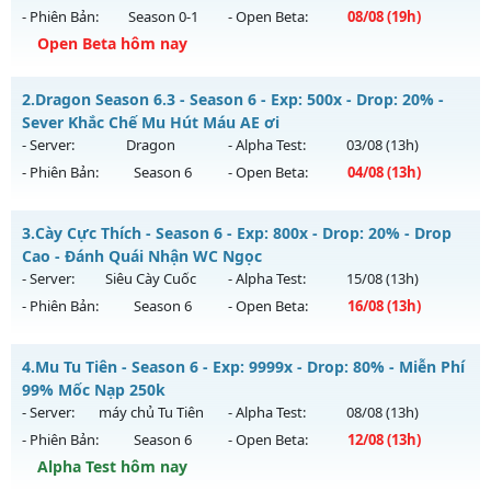
- Phiên Bản:
Season 0-1
- Open Beta:
08/08
(19h)
Open Beta hôm nay
Hà Nội - Dễ Chơi Giải Trí Miễn Phí
2.
Dragon Season 6.3 - Season 6 - Exp: 500x - Drop: 20% -
Mu mới ra tháng 08 2026 - Mở máy chủ
LORENCIA
vào 19h
Sever Khắc Chế Mu Hút Máu AE ơi
ngày 08/08/2626
- Server:
Dragon
- Alpha Test:
03/08
(13h)
- Phiên Bản:
Season 6
- Open Beta:
04/08
(13h)
Exp: 20x - Drop: 30%
Kiểu reset: Reset In Game
Dragon Season 6.3 - Sever Khắc Chế Mu Hút Máu AE ơi
3.
Cày Cực Thích - Season 6 - Exp: 800x - Drop: 20% - Drop
Thể loại: Mu Nguyên bản Webzen
Mu mới ra tháng 08 2026 - Mở máy chủ
Dragon
vào 13h
Cao - Đánh Quái Nhận WC Ngọc
Antihack: gold
ngày 04/08/2626
- Server:
Siêu Cày Cuốc
- Alpha Test:
15/08
(13h)
- Phiên Bản:
Season 6
- Open Beta:
16/08
(13h)
Exp: 500x - Drop: 20%
Kiểu reset: Reset In Game
Cày Cực Thích - Drop Cao - Đánh Quái Nhận WC Ngọc
4.
Mu Tu Tiên - Season 6 - Exp: 9999x - Drop: 80% - Miễn Phí
Thể loại: Mu Nguyên bản Webzen
Mu mới ra tháng 08 2026 - Mở máy chủ
Siêu Cày Cuốc
vào
99% Mốc Nạp 250k
Antihack: Antihack
13h ngày 16/08/2626
- Server:
máy chủ Tu Tiên
- Alpha Test:
08/08
(13h)
- Phiên Bản:
Season 6
- Open Beta:
12/08
(13h)
Exp: 800x - Drop: 20%
Alpha Test hôm nay
Kiểu reset: Reset In Game