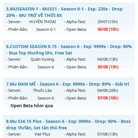
Thể loại: Mu Nguyên bản Webzen
Mu Tu Tiên - Miễn Phí 99% Mốc Nạp 250k
5.
MUSEASON 1 - MUSS1 - Season 0-1 - Exp: 220x - Drop:
Antihack: BDC
Mu mới ra tháng 08 2026 - Mở máy chủ
máy chủ Tu Tiên
20% - MU TRỞ VỀ THỜI 8X
vào 13h ngày 12/08/2626
- Server:
HUYỀN THOẠI
- Alpha Test:
29/07
(15h)
- Phiên Bản:
Season 0-1
- Open Beta:
06/08
(15h)
Exp: 9999x - Drop: 80%
Kiểu reset: Reset In Game
MUSEASON 1 - MUSS1 - MU TRỞ VỀ THỜI 8X
6.
CUSTOM SEASON 6.15 - Season 6 - Exp: 9999x - Drop: 90%
Thể loại: Mu Bán Đồ Full Trong Shop
Mu mới ra tháng 08 2026 - Mở máy chủ
HUYỀN THOẠI
vào
- Đua Top thưởng lớn, Free Set
Antihack: Shark
15h ngày 06/08/2626
- Server:
Quân Vương
- Alpha Test:
04/08
(13h)
- Phiên Bản:
Season 6
- Open Beta:
05/08
(13h)
Exp: 220x - Drop: 20%
Kiểu reset: Reset In Game
CUSTOM SEASON 6.15 - Đua Top thưởng lớn, Free Set
7.
Mu ĐAM MÊ - Season 6 - Exp: 9999x - Drop: 89% - Giải trí
Thể loại: Mu Nguyên bản Webzen
Mu mới ra tháng 08 2026 - Mở máy chủ
Quân Vương
vào
- Server:
Thuốc Lào
- Alpha Test:
04/08
(20h)
Antihack: IGMU.DEV
13h ngày 05/08/2626
- Phiên Bản:
Season 6
- Open Beta:
07/08
(10h)
Exp: 9999x - Drop: 90%
Open Beta hôm qua
Kiểu reset: Reset In Game
Mu ĐAM MÊ - Giải trí
8.
Mu SS6.15 Plus - Season 6 - Exp: 9999x - Drop: 90% - Boss
Thể loại: Mu Bán Đồ Full Trong Shop
Mu mới ra tháng 08 2026 - Mở máy chủ
Thuốc Lào
vào 10h
drop 1h/lần, Set tân thủ free
Antihack: Phoenix Season 6.15
ngày 07/08/2626
- Server:
Viet Plus
- Alpha Test:
07/08
(13h)