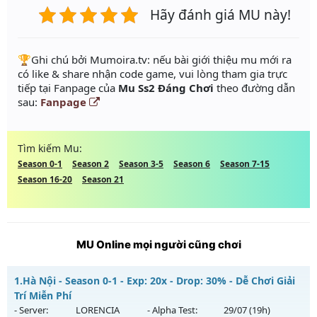
Hãy đánh giá MU này!
️🏆Ghi chú bởi Mumoira.tv: nếu bài giới thiệu mu mới ra
có like & share nhận code game, vui lòng tham gia trực
tiếp tại Fanpage của
Mu Ss2 Đáng Chơi
theo đường dẫn
sau:
Fanpage
Tìm kiếm Mu:
Season 0-1
Season 2
Season 3-5
Season 6
Season 7-15
Season 16-20
Season 21
MU Online mọi người cũng chơi
1.
Hà Nội - Season 0-1 - Exp: 20x - Drop: 30% - Dễ Chơi Giải
Trí Miễn Phí
- Server:
LORENCIA
- Alpha Test:
29/07
(19h)