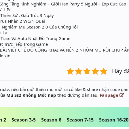
ằng Tăng Kinh Nghiệm – Giới Hạn Party 5 Người – Exp Cực Cao
/ 1 Pc
hiên Sứ , Gấu Trúc 3 Ngày
arus Nhận 2 WC/1 Quái
ải Nghiệm Mu Season 2.0 Của Chúng Tôi
i Lạ
 Train Và Auto Nhặt Đồ Trong Game
t Trực Tiếp Trong Game
SẺ BÀI VIẾT CHẾ ĐỘ CÔNG KHAI VÀ NÊN 2 NHÓM MU RỒI CHỤP Ả
 xịn!
Hãy đ
a.tv: nếu bài giới thiệu mu mới ra có like & share nhận code gam
 của
Mu Ss2 Không Mốc nap
theo đường dẫn sau:
Fanpage
n 2
Season 3-5
Season 6
Season 7-15
Season 16-20