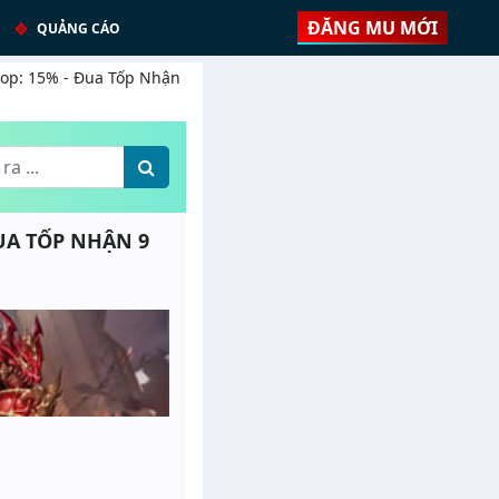
ĐĂNG MU MỚI
QUẢNG CÁO
rop: 15% - Đua Tốp Nhận
ĐUA TỐP NHẬN 9