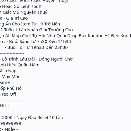
2.0 Clasic Với 5 Class Huyền Thoại
 Hoặc Gõ Lệnh /buff
m Giác Mu Nguyên Thuỷ
- Giá Trị Cao
 Ẩn Cho Item Từ +9 Trở Nên
2 Tuần 1 Lần Nhận Giải Thưởng Cao
ện All Map Chết Tự Hồi Như Quái Drop Box Kundun +2 Đến Kun
o : - Buổi Sáng Từ 7h30 Đến 11h30
Từ 19h30 Đến 23h30
-----------------
Lộ Trình Lâu Dài - Đông Người Chơi
anh Hiệu Quân Hàm
Kích Nạp
y May Mắn
Dame
Tốp Phú Hộ
Treo Off
-----------------
HỦ :
t 5000 - Ngày Đầu Reset 10 Lần
9999999999
 / Ngày -