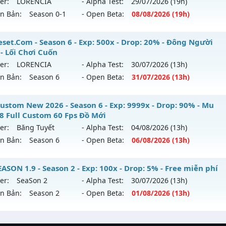
er:
LORENCIA
- Alpha Test:
29/07
/2026
(19h)
tihack: Yes
/08/2626
ên Bản:
Season 0-1
- Open Beta:
08/08
/2026
(19h)
p: 1x - Drop: 3%
 Nội - Dễ Chơi Giải Trí Miễn Phí
set.Com - Season 6 - Exp: 500x - Drop: 20% - Đông Người
ểu reset: Non Reset
 - Lối Chơi Cuốn
 mới ra tháng 08 2026 - Mở máy chủ
LORENCIA
vào 19h ng
ể loại: Mu Nguyên bản Webzen
er:
LORENCIA
- Alpha Test:
30/07
/2026
(13h)
ên Bản:
Season 6
- Open Beta:
31/07
/2026
(13h)
p: 20x - Drop: 30%
tihack: Chống Hack/ Dupe 100%
ểu reset: Reset In Game
Reset.Com - Đông Người Chơi - Lối Chơi Cuốn
ustom New 2026 - Season 6 - Exp: 9999x - Drop: 90% - Mu
hể loại: Mu Nguyên bản Webzen
18 Full Custom 60 Fps Đồ Mới
 mới ra tháng 07 2026 - Mở máy chủ
LORENCIA
vào 13h ng
er:
Băng Tuyết
- Alpha Test:
04/08
/2026
(13h)
tihack: gold
ên Bản:
Season 6
- Open Beta:
06/08
/2026
(13h)
p: 500x - Drop: 20%
ểu reset: Reset In Game
 Custom New 2026 - Mu Ss6.18 Full Custom 60 Fps Đồ Mới
ASON 1.9 - Season 2 - Exp: 100x - Drop: 5% - Free miễn phí
hể loại: Mu Nguyên bản Webzen
er:
SeaSon 2
- Alpha Test:
30/07
/2026
(13h)
 mới ra tháng 08 2026 - Mở máy chủ
Băng Tuyết
vào 13h n
ên Bản:
Season 2
- Open Beta:
01/08
/2026
(13h)
tihack: Anti Vip
p: 9999x - Drop: 90%
SEASON 1.9 - Free miễn phí
ểu reset: Reset In Game