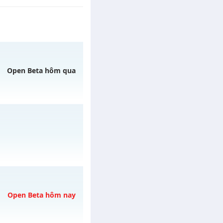
Open Beta hôm qua
5/08/2626
ÓM ZALO
 03/08/2626
Open Beta hôm nay