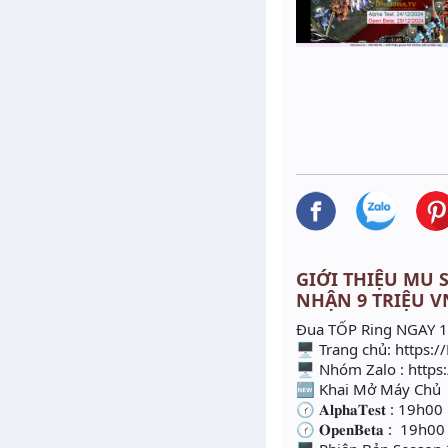
GIỚI THIỆU MU S
NHẬN 9 TRIỆU VNĐ
Đua TỐP Ring NGAY 10T
🖥️ Trang chủ: https:
🖥️ Nhóm Zalo : http
🆕 Khai Mở Máy Chủ 
🕜 𝐀𝐥𝐩𝐡𝐚𝐓𝐞𝐬𝐭 : 
🕜 𝐎𝐩𝐞𝐧𝐁𝐞𝐭𝐚 : 1