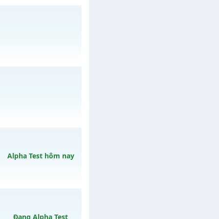
 06/08/2626
y 15/08/2626
h ngày 09/08/2626
Alpha Test hôm nay
vào 19h ngày
Đang Alpha Test