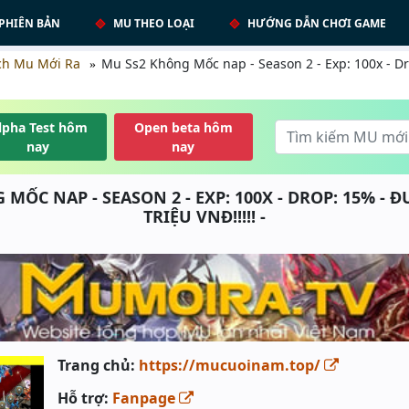
PHIÊN BẢN
MU THEO LOẠI
HƯỚNG DẪN CHƠI GAME
ch Mu Mới Ra
Mu Ss2 Không Mốc nap - Season 2 - Exp: 100x - D
lpha Test hôm
Open beta hôm
nay
nay
MỐC NAP - SEASON 2 - EXP: 100X - DROP: 15% - 
TRIỆU VNĐ!!!!! -
Trang chủ:
https://mucuoinam.top/
Hỗ trợ:
Fanpage