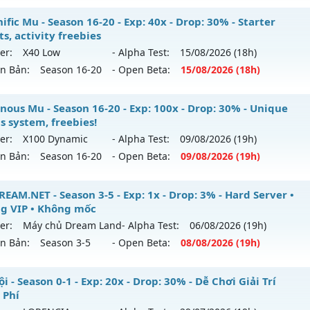
ểu reset: Reset In Game
 Việt - PK cháy máy - Săn Boss mỏi tay
fic Mu - Season 16-20 - Exp: 40x - Drop: 30% - Starter
hể loại: Mu Nguyên bản Webzen
s, activity freebies
 mới ra tháng 08 2026 - Mở máy chủ
Vô Song
vào 08h ngày
er:
X40 Low
- Alpha Test:
15/08
/2026
(18h)
ntihack: FPS 60 PLUS - CHỐNG HACK 100%
ên Bản:
Season 16-20
- Open Beta:
15/08
/2026
(18h)
p: 9999x - Drop: 90%
ểu reset: Reset In Game
gnific Mu - Starter events, activity freebies
nous Mu - Season 16-20 - Exp: 100x - Drop: 30% - Unique
hể loại: Mu Nguyên bản Webzen
s system, freebies!
 mới ra tháng 08 2026 - Mở máy chủ
X40 Low
vào 18h ngà
er:
X100 Dynamic
- Alpha Test:
09/08
/2026
(19h)
ntihack: ICMPROTECT ✅ 🔴 ✨ ⚡️
ên Bản:
Season 16-20
- Open Beta:
09/08
/2026
(19h)
p: 40x - Drop: 30%
ểu reset: Reset In Game
minous Mu - Unique resets system, freebies!
EAM.NET - Season 3-5 - Exp: 1x - Drop: 3% - Hard Server •
hể loại: Mu Nguyên bản Webzen
g VIP • Không mốc
 mới ra tháng 08 2026 - Mở máy chủ
X100 Dynamic
vào 19
er:
Máy chủ Dream Land
- Alpha Test:
06/08
/2026
(19h)
tihack: Mega-Anti
ên Bản:
Season 3-5
- Open Beta:
08/08
/2026
(19h)
p: 100x - Drop: 30%
ểu reset: Reset In Game
DREAM.NET - Hard Server • Không VIP • Không mốc
i - Season 0-1 - Exp: 20x - Drop: 30% - Dễ Chơi Giải Trí
hể loại: Mu Nguyên bản Webzen
 Phí
 mới ra tháng 08 2026 - Mở máy chủ
Máy chủ Dream Land