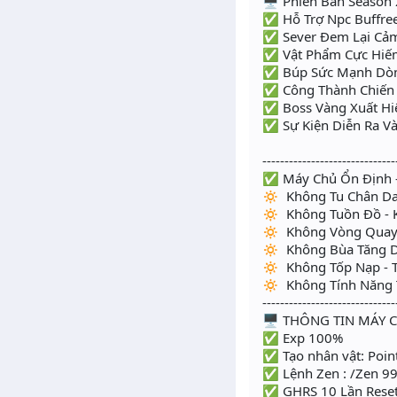
🖥️ Phiên Bản Season 
✅ Hỗ Trợ Npc Buffree
✅ Sever Đem Lại Cả
✅ Vật Phẩm Cực Hiếm 
✅ Búp Sức Mạnh Dòng
✅ Công Thành Chiến 
✅ Boss Vàng Xuất Hi
✅ Sự Kiện Diễn Ra Và
- Buổi Tối 
------------------------------
✅ Máy Chủ Ổn Định - 
🔅 Không Tu Chân D
🔅 Không Tuồn Đồ - 
🔅 Không Vòng Qua
🔅 Không Bùa Tăng 
🔅 Không Tốp Nạp - 
🔅 Không Tính Năng 
------------------------------
🖥️ THÔNG TIN MÁY C
✅ Exp 100%
✅ Tạo nhân vật: Poin
✅ Lệnh Zen : /Zen 
✅ GHRS 10 Lần Reset