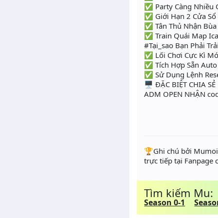
✅ Party Càng Nhiều C
✅ Giới Hạn 2 Cửa Sổ 
✅ Tân Thủ Nhận Bùa T
✅ Train Quái Map Ic
#Tại_sao Bạn Phải Tr
✅ Lối Chơi Cực Kì Mớ
✅ Tích Hợp Sẵn Auto
✅ Sử Dụng Lệnh Rese
🖥️ ĐẶC BIỆT CHIA 
ADM OPEN NHẬN code
️🏆Ghi chú bởi Mumoir
trực tiếp tại Fanpage
Tìm kiếm Mu:
Season 0-1
Seaso