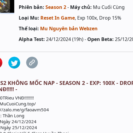
Phiên bản:
Season 2
-
Máy chủ:
Mu Cuối Cùng
Loại Mu:
Reset In Game
, Exp 100x, Drop 15%
Thể loại:
Mu Nguyên bản Webzen
Alpha Test:
24/12/2024 (19h) -
Open Beta:
25/12/2
S2 KHÔNG MỐC NAP - SEASON 2 - EXP: 100X - DROP
!!!!! -
Rieu VNĐ!!!!!!!!
//MuCuoiCung.top/
s://zalo.me/g/faoavm504
: Thần Long
19h00 Ngày 24/12/2024
9h00 Ngày 25/12/2024