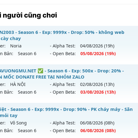
 người cũng chơi
2003 - Season 6 - Exp: 9999x - Drop: 50% - không web
 cày chay
er:
Noria
- Alpha Test:
04/08
/2026
(19h)
ên Bản:
Season 6
- Open Beta:
05/08
/2026
(19h)
UHN2003 - không web shop cày chay
VUONGMU.NET ✅ - Season 6 - Exp: 500x - Drop: 20% -
 MỐC DONATE FREE TẠI NHÓM ZALO
 mới ra tháng 08 2026 - Mở máy chủ
Noria
vào 19h ngày 0
er:
HÀ NỘI
- Alpha Test:
02/08
/2026
(13h)
ên Bản:
Season 6
- Open Beta:
03/08
/2026
(13h)
p: 9999x - Drop: 50%
ểu reset: Reset In Game
 BAVUONGMU.NET ✅ - NHẬN MỐC DONATE FREE TẠI NH
ệt - Season 6 - Exp: 9999x - Drop: 90% - PK cháy máy - Săn
hể loại: Mu Nguyên bản Webzen
 mỏi tay
 mới ra tháng 08 2026 - Mở máy chủ
HÀ NỘI
vào 13h ngày
er:
Vô Song
- Alpha Test:
06/08
/2026
(08h)
tihack: XSHield
ên Bản:
Season 6
- Open Beta:
06/08
/2026
(08h)
p: 500x - Drop: 20%