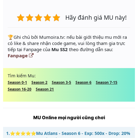
Hãy đánh giá MU này!
️🏆Ghi chú bởi Mumoira.tv: nếu bài giới thiệu mu mới ra
có like & share nhận code game, vui lòng tham gia trực
tiếp tại Fanpage của
Mu SS2
theo đường dẫn sau:
Fanpage
Tìm kiếm Mu:
Season 0-1
Season 2
Season 3-5
Season 6
Season 7-15
Season 16-20
Season 21
MU Online mọi người cũng chơi
1.
⭐⭐⭐⭐⭐Mu Atlans - Season 6 - Exp: 500x - Drop: 20%