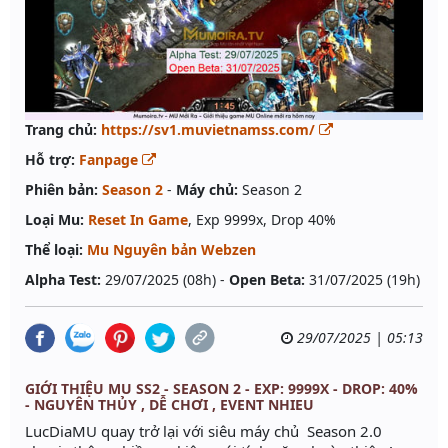
Trang chủ:
https://sv1.muvietnamss.com/
Hỗ trợ:
Fanpage
Phiên bản:
Season 2
-
Máy chủ:
Season 2
Loại Mu:
Reset In Game
, Exp 9999x, Drop 40%
Thể loại:
Mu Nguyên bản Webzen
Alpha Test:
29/07/2025 (08h) -
Open Beta:
31/07/2025 (19h)
29/07/2025 | 05:13
GIỚI THIỆU MU SS2 - SEASON 2 - EXP: 9999X - DROP: 40%
- NGUYÊN THỦY , DỄ CHƠI , EVENT NHIEU
LucDiaMU quay trở lại với siêu máy chủ Season 2.0