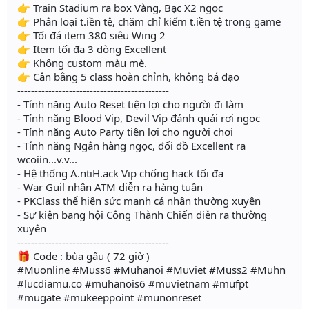
👉 Train Stadium ra box Vàng, Bạc X2 ngọc
👉 Phân loại t.iền tệ, chăm chỉ kiếm t.iền tệ trong game
👉 Tối đá item 380 siêu Wing 2
👉 Item tối đa 3 dòng Excellent
👉 Không custom màu mè.
👉 Cân bằng 5 class hoàn chỉnh, không bá đạo
--------------------------------------------
- Tính năng Auto Reset tiện lợi cho người đi làm
- Tính năng Blood Vip, Devil Vip đánh quái rơi ngọc
- Tính năng Auto Party tiện lợi cho người chơi
- Tính năng Ngân hàng ngọc, đổi đồ Excellent ra
wcoiin...v.v...
- Hệ thống A.ntiH.ack Vip chống hack tối đa
- War Guil nhận ATM diễn ra hàng tuần
- PKClass thể hiện sức mạnh cá nhân thường xuyên
- Sự kiện bang hội Công Thành Chiến diễn ra thường
xuyên
--------------------------------------------
🎁 Code : bùa gấu ( 72 giờ )
#Muonline #Muss6 #Muhanoi #Muviet #Muss2 #Muhn
#lucdiamu.co #muhanois6 #muvietnam #mufpt
#mugate #mukeeppoint #munonreset