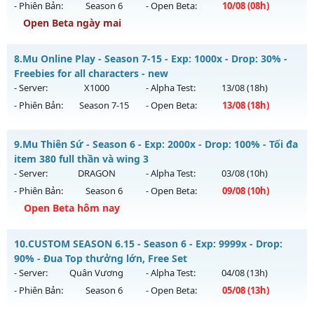
- Phiên Bản:
Season 6
- Open Beta:
10/08
(08h)
Kiểu reset: Reset In Game
Open Beta ngày mai
Thể loại: Mu Custom thêm đồ mới
MU HỎA LONG - 🌍 Website: https://muhoalong.pro
Antihack: Gold dragon
8.
Mu Online Play - Season 7-15 - Exp: 1000x - Drop: 30% -
Mu mới ra tháng 08 2026 - Mở máy chủ
Freebies for all characters - new
https://facebook.com/muhoalong
vào 08h ngày
- Server:
X1000
- Alpha Test:
13/08
(18h)
10/08/2626
- Phiên Bản:
Season 7-15
- Open Beta:
13/08
(18h)
Exp: 9999x - Drop: 20%
Mu Online Play - Freebies for all characters - new
Kiểu reset: Non Reset
9.
Mu Thiên Sứ - Season 6 - Exp: 2000x - Drop: 100% - Tối đa
Mu mới ra tháng 08 2026 - Mở máy chủ
X1000
vào 18h ngày
item 380 full thần và wing 3
Thể loại: Mu Nguyên bản Webzen
13/08/2626
- Server:
DRAGON
- Alpha Test:
03/08
(10h)
Antihack: XShield
- Phiên Bản:
Season 6
- Open Beta:
09/08
(10h)
Exp: 1000x - Drop: 30%
Open Beta hôm nay
Kiểu reset: Reset In Game
Thể loại: Mu Nguyên bản Webzen
Mu Thiên Sứ - Tối đa item 380 full thần và wing 3
10.
CUSTOM SEASON 6.15 - Season 6 - Exp: 9999x - Drop:
Antihack: AntiShield
Mu mới ra tháng 08 2026 - Mở máy chủ
DRAGON
vào 10h
90% - Đua Top thưởng lớn, Free Set
ngày 09/08/2626
- Server:
Quân Vương
- Alpha Test:
04/08
(13h)
- Phiên Bản:
Season 6
- Open Beta:
05/08
(13h)
Exp: 2000x - Drop: 100%
Kiểu reset: Reset In Game