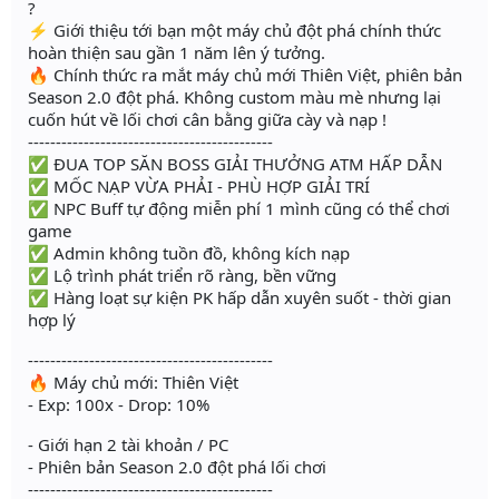
?
⚡️ Giới thiệu tới bạn một máy chủ đột phá chính thức
hoàn thiện sau gần 1 năm lên ý tưởng.
🔥 Chính thức ra mắt máy chủ mới Thiên Việt, phiên bản
Season 2.0 đột phá. Không custom màu mè nhưng lại
cuốn hút về lối chơi cân bằng giữa cày và nạp !
--------------------------------------------
✅ ĐUA TOP SĂN BOSS GIẢI THƯỞNG ATM HẤP DẪN
✅ MỐC NẠP VỪA PHẢI - PHÙ HỢP GIẢI TRÍ
✅ NPC Buff tự động miễn phí 1 mình cũng có thể chơi
game
✅ Admin không tuồn đồ, không kích nạp
✅ Lộ trình phát triển rõ ràng, bền vững
✅ Hàng loạt sự kiện PK hấp dẫn xuyên suốt - thời gian
hợp lý
--------------------------------------------
🔥 Máy chủ mới: Thiên Việt
- Exp: 100x - Drop: 10%
- Giới hạn 2 tài khoản / PC
- Phiên bản Season 2.0 đột phá lối chơi
--------------------------------------------