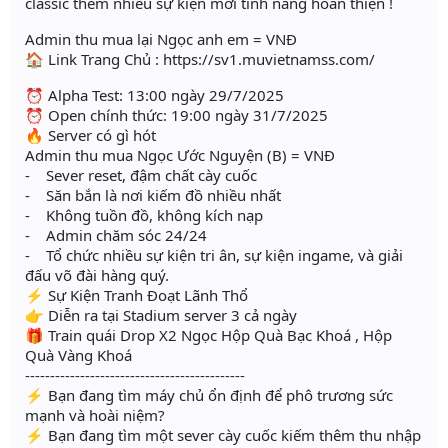
classic thêm nhiều sự kiện mới tính năng hoàn thiện !
Admin thu mua lại Ngọc anh em = VNĐ
🏠 Link Trang Chủ : https://sv1.muvietnamss.com/
⏰ Alpha Test: 13:00 ngày 29/7/2025
⏰ Open chính thức: 19:00 ngày 31/7/2025
🔥 Server có gì hót
Admin thu mua Ngọc Ước Nguyện (B) = VNĐ
- Sever reset, đậm chất cày cuốc
- Săn bắn là nơi kiếm đồ nhiều nhất
- Không tuồn đồ, không kích nạp
- Admin chăm sóc 24/24
- Tổ chức nhiều sự kiện tri ân, sự kiện ingame, và giải
đấu võ đài hàng quý.
⚡️ Sự Kiện Tranh Đoạt Lãnh Thổ
👉 Diễn ra tại Stadium server 3 cả ngày
🎁 Train quái Drop X2 Ngọc Hộp Quà Bạc Khoá , Hộp
Quà Vàng Khoá
--------------------------------------------
⚡️ Bạn đang tìm máy chủ ổn định để phô trương sức
mạnh và hoài niệm?
⚡️ Bạn đang tìm một sever cày cuốc kiếm thêm thu nhập