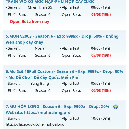
Antihack: XShield
TRAIN WC-KO MỐC NẠP-PHÙ HỢP CÀYCUỐC
Mu mới ra tháng 08 2026 - Mở máy chủ
Thái Dương Clasic
- Server:
Chiến Thần S6
- Alpha Test:
08/08
(19h)
vào 13h ngày 08/08/2626
- Phiên Bản:
Season 6
- Open Beta:
09/08
(19h)
Exp: 500x - Drop: 25%
Open Beta hôm nay
Kiểu reset: Reset In Game
Chiến Thần S6 60FPS - TRAIN WC-KO MỐC NẠP-PHÙ HỢP
5.
MUHN2003 - Season 6 - Exp: 9999x - Drop: 50% - không
Thể loại: Mu Nguyên bản Webzen
CÀYCUỐC
web shop cày chay
Antihack: VIP SHIELD
Mu mới ra tháng 08 2026 - Mở máy chủ
Chiến Thần S6
vào
- Server:
Noria
- Alpha Test:
04/08
(19h)
19h ngày 09/08/2626
- Phiên Bản:
Season 6
- Open Beta:
05/08
(19h)
Exp: 500x - Drop: 30%
MUHN2003 - không web shop cày chay
Kiểu reset: Reset In Game
6.
Mu Ss6.18Full Custom - Season 6 - Exp: 9999x - Drop: 90%
Mu mới ra tháng 08 2026 - Mở máy chủ
Noria
vào 19h ngày
- Mu Dễ Chơi, Dễ Cày Quốc, Miễn Phí
Thể loại: Mu Nguyên bản Webzen
05/08/2626
- Server:
Băng Băng
- Alpha Test:
05/08
(13h)
Antihack: antihack
- Phiên Bản:
Season 6
- Open Beta:
06/08
(13h)
Exp: 9999x - Drop: 50%
Kiểu reset: Reset In Game
Mu Ss6.18Full Custom - Mu Dễ Chơi, Dễ Cày Quốc, Miễn Phí
7.
MU HỎA LONG - Season 6 - Exp: 9999x - Drop: 20% - 🌍
Thể loại: Mu Nguyên bản Webzen
Mu mới ra tháng 08 2026 - Mở máy chủ
Băng Băng
vào 13h
Website: https://muhoalong.pro
Antihack: XSHield
ngày 06/08/2626
- Server:
- Alpha Test:
10/08
(08h)
https://facebook.com/muhoalong
Exp: 9999x - Drop: 90%