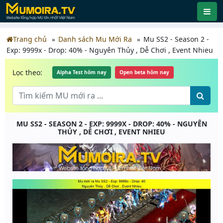
Trang chủ
Danh sách Mu Mới Ra
Mu SS2 - Season 2 -
Exp: 9999x - Drop: 40% - Nguyên Thủy , Dễ Chơi , Event Nhieu
Lọc theo:
Alpha Test hôm nay
Open beta hôm nay
MU SS2 - SEASON 2 - EXP: 9999X - DROP: 40% - NGUYÊN
THỦY , DỄ CHƠI , EVENT NHIEU