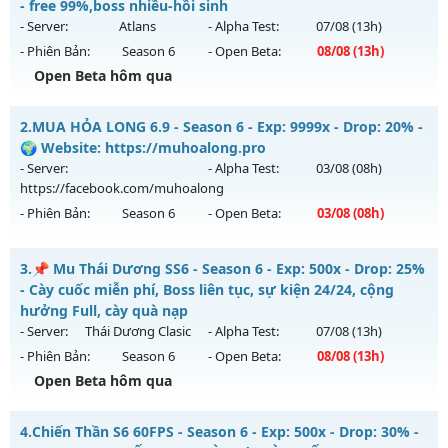
- free 99%,boss nhiều-hồi sinh
- Server:
Atlans
- Alpha Test:
07/08
(13h)
- Phiên Bản:
Season 6
- Open Beta:
08/08
(13h)
Open Beta hôm qua
⭐⭐⭐⭐⭐Mu Atlans - free 99%,boss nhiều-hồi sinh
2.
MUA HỎA LONG 6.9 - Season 6 - Exp: 9999x - Drop: 20% -
Mu mới ra tháng 08 2026 - Mở máy chủ
Atlans
vào 13h
🌍 Website: https://muhoalong.pro
ngày 08/08/2626
- Server:
- Alpha Test:
03/08
(08h)
https://facebook.com/muhoalong
Exp: 500x - Drop: 20%
- Phiên Bản:
Season 6
- Open Beta:
03/08
(08h)
Kiểu reset: Reset In Game
Thể loại: Mu Nguyên bản Webzen
MUA HỎA LONG 6.9 - 🌍 Website: https://muhoalong.pro
3.
📌 Mu Thái Dương SS6 - Season 6 - Exp: 500x - Drop: 25%
Antihack: chống hack 99%
Mu mới ra tháng 08 2026 - Mở máy chủ
- Cày cuốc miễn phí, Boss liên tục, sự kiện 24/24, cộng
https://facebook.com/muhoalong
vào 08h ngày
hưởng Full, cày quà nạp
03/08/2626
- Server:
Thái Dương Clasic
- Alpha Test:
07/08
(13h)
- Phiên Bản:
Season 6
- Open Beta:
08/08
(13h)
Exp: 9999x - Drop: 20%
Open Beta hôm qua
Kiểu reset: Non Reset
Thể loại: Mu Nguyên bản Webzen
📌 Mu Thái Dương SS6 - Cày cuốc miễn phí, Boss liên tục,
4.
Chiến Thần S6 60FPS - Season 6 - Exp: 500x - Drop: 30% -
sự kiện 24/24, cộng hưởng Full, cày quà nạp