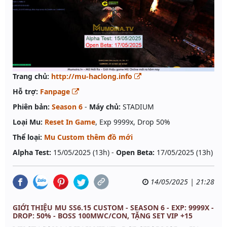
Trang chủ:
http://mu-haclong.info
Hỗ trợ:
Fanpage
Phiên bản:
Season 6
-
Máy chủ:
STADIUM
Loại Mu:
Reset In Game
, Exp 9999x, Drop 50%
Thể loại:
Mu Custom thêm đồ mới
Alpha Test:
15/05/2025 (13h) -
Open Beta:
17/05/2025 (13h)
14/05/2025 | 21:28
GIỚI THIỆU MU SS6.15 CUSTOM - SEASON 6 - EXP: 9999X -
DROP: 50% - BOSS 100MWC/CON, TẶNG SET VIP +15