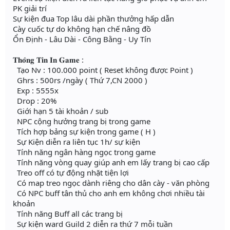
PK giải trí
Sự kiện đua Top lâu dài phần thưởng hấp dẫn
Cày cuốc tự do không hạn chế nâng đồ
Ổn Định - Lâu Dài - Công Bằng - Uy Tín
𝐓𝐡𝐨̂𝐧𝐠 𝐓𝐢𝐧 𝐈𝐧 𝐆𝐚𝐦𝐞 :
Tạo Nv : 100.000 point ( Reset không được Point )
Ghrs : 500rs /ngày ( Thứ 7,CN 2000 )
Exp : 5555x
Drop : 20%
Giới hạn 5 tài khoản / sub
NPC cộng hưởng trang bị trong game
Tích hợp bảng sự kiện trong game ( H )
Sự Kiện diễn ra liên tục 1h/ sự kiện
Tính năng ngân hàng ngọc trong game
Tính năng vòng quay giúp anh em lấy trang bị cao cấp
Treo off có tự động nhặt tiện lợi
Có map treo ngọc dành riêng cho dân cày - văn phòng
Có NPC buff tân thủ cho anh em không chơi nhiều tài
khoản
Tính năng Buff all các trang bị
Sự kiện ward Guild 2 diễn ra thứ 7 mỗi tuần