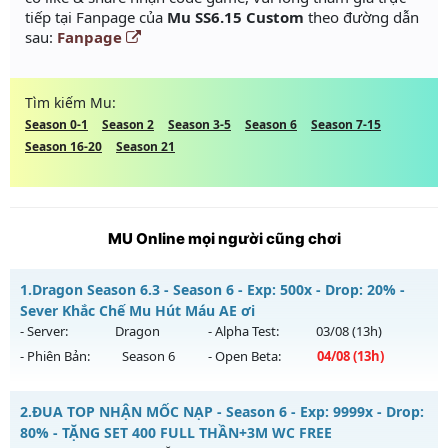
tiếp tại Fanpage của
Mu SS6.15 Custom
theo đường dẫn
sau:
Fanpage
Tìm kiếm Mu:
Season 0-1
Season 2
Season 3-5
Season 6
Season 7-15
Season 16-20
Season 21
MU Online mọi người cũng chơi
1.
Dragon Season 6.3 - Season 6 - Exp: 500x - Drop: 20% -
Sever Khắc Chế Mu Hút Máu AE ơi
- Server:
Dragon
- Alpha Test:
03/08
(13h)
- Phiên Bản:
Season 6
- Open Beta:
04/08
(13h)
Dragon Season 6.3 - Sever Khắc Chế Mu Hút Máu AE ơi
2.
ĐUA TOP NHẬN MỐC NẠP - Season 6 - Exp: 9999x - Drop:
Mu mới ra tháng 08 2026 - Mở máy chủ
Dragon
vào 13h
80% - TẶNG SET 400 FULL THẦN+3M WC FREE