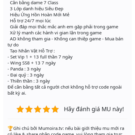
Cân bằng dame 7 Class
3 Lớp danh hiệu Siêu Đẹp
Hiệu Ứng Hồn Hoàn Mới Mẻ
Hỗ trợ 24/7 mọi lúc
Giải đáp mọi thắc mắc anh em gặp phải trong game
Xử lý mạnh các hành vi gian lận trong game
AD không tham gia - Không can thiệp game - Mua bán
tự do
Tạo Nhân Vật Hỗ Trợ :
- Set Vip 1 + 13 full thần 7 ngày
- Wing SS8 + 13 7 ngày
- Panda : 3 ngày
- Đại quỷ : 3 ngày
- Thiên thần : 3 ngày
Để cân bằng tất cả người chơi không hỗ trợ code ngoài
bất kỳ ai.
Hãy đánh giá MU này!
️🏆Ghi chú bởi Mumoira.tv: nếu bài giới thiệu mu mới ra
có like & share nhận code game, vui lòng tham gia trực