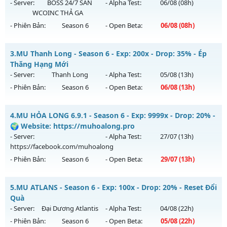
ngày 04/08/2626
- Server:
BOSS 24/7 SĂN
- Alpha Test:
06/08
(08h)
WCOINC THẢ GA
Exp: 500x - Drop: 20%
- Phiên Bản:
Season 6
- Open Beta:
06/08
(08h)
Kiểu reset: Reset In Game
Thể loại: Mu Nguyên bản Webzen
ĐUA TOP NHẬN MỐC NẠP - TẶNG SET 400 FULL THẦN+3M
3.
MU Thanh Long - Season 6 - Exp: 200x - Drop: 35% - Ép
WC FREE
Antihack: Antihack
Thăng Hạng Mới
Mu mới ra tháng 08 2026 - Mở máy chủ
BOSS 24/7 SĂN
- Server:
Thanh Long
- Alpha Test:
05/08
(13h)
WCOINC THẢ GA
vào 08h ngày 06/08/2626
- Phiên Bản:
Season 6
- Open Beta:
06/08
(13h)
Exp: 9999x - Drop: 80%
MU Thanh Long - Ép Thăng Hạng Mới
Kiểu reset: Reset In Game
4.
MU HỎA LONG 6.9.1 - Season 6 - Exp: 9999x - Drop: 20% -
Mu mới ra tháng 08 2026 - Mở máy chủ
Thanh Long
vào
🌍 Website: https://muhoalong.pro
Thể loại: Mu Nguyên bản Webzen
13h ngày 06/08/2626
- Server:
- Alpha Test:
27/07
(13h)
Antihack: KHÔNG THỂ HACK
https://facebook.com/muhoalong
Exp: 200x - Drop: 35%
- Phiên Bản:
Season 6
- Open Beta:
29/07
(13h)
Kiểu reset: Reset In Game
Thể loại: Mu Custom thêm đồ mới
MU HỎA LONG 6.9.1 - 🌍 Website: https://muhoalong.pro
5.
MU ATLANS - Season 6 - Exp: 100x - Drop: 20% - Reset Đổi
Antihack: CheatGuard
Mu mới ra tháng 07 2026 - Mở máy chủ
Quà
https://facebook.com/muhoalong
vào 13h ngày
- Server:
Đại Dương Atlantis
- Alpha Test:
04/08
(22h)
29/07/2626
- Phiên Bản:
Season 6
- Open Beta:
05/08
(22h)