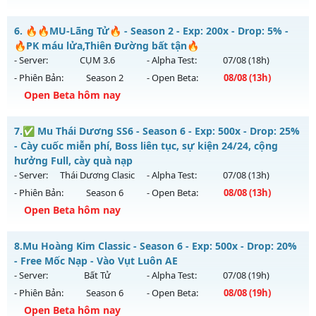
Exp: 9999x - Drop: 20%
MU ATLANS - Reset Đổi Quà
Kiểu reset: Non Reset
6.
🔥🔥MU-Lãng Tử🔥 - Season 2 - Exp: 200x - Drop: 5% -
Mu mới ra tháng 08 2026 - Mở máy chủ
Đại Dương Atlantis
🔥PK máu lửa,Thiên Đường bất tận🔥
Thể loại: Mu Nguyên bản Webzen
vào 22h ngày 05/08/2626
- Server:
CỤM 3.6
- Alpha Test:
07/08
(18h)
Antihack: Xshiel
- Phiên Bản:
Season 2
- Open Beta:
08/08
(13h)
Exp: 100x - Drop: 20%
Open Beta hôm nay
Kiểu reset: Reset In Game
Thể loại: Mu Nguyên bản Webzen
🔥🔥MU-Lãng Tử🔥 - 🔥PK máu lửa,Thiên Đường bất tận🔥
7.
✅ Mu Thái Dương SS6 - Season 6 - Exp: 500x - Drop: 25%
Antihack: Shark
Mu mới ra tháng 08 2026 - Mở máy chủ
CỤM 3.6
vào 13h
- Cày cuốc miễn phí, Boss liên tục, sự kiện 24/24, cộng
ngày 08/08/2626
hưởng Full, cày quà nạp
- Server:
Thái Dương Clasic
- Alpha Test:
07/08
(13h)
Exp: 200x - Drop: 5%
- Phiên Bản:
Season 6
- Open Beta:
08/08
(13h)
Kiểu reset: Reset In Game
Open Beta hôm nay
Thể loại: Mu Nguyên bản Webzen
✅ Mu Thái Dương SS6 - Cày cuốc miễn phí, Boss liên tục,
Antihack: Sharkguard
8.
Mu Hoàng Kim Classic - Season 6 - Exp: 500x - Drop: 20%
sự kiện 24/24, cộng hưởng Full, cày quà nạp
- Free Mốc Nạp - Vào Vụt Luôn AE
Mu mới ra tháng 08 2026 - Mở máy chủ
Thái Dương Clasic
- Server:
Bất Tử
- Alpha Test:
07/08
(19h)
vào 13h ngày 08/08/2626
- Phiên Bản:
Season 6
- Open Beta:
08/08
(19h)
Exp: 500x - Drop: 25%
Open Beta hôm nay