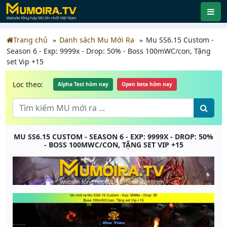
Trang chủ
Danh sách Mu Mới Ra
Mu SS6.15 Custom -
Season 6 - Exp: 9999x - Drop: 50% - Boss 100mWC/con, Tặng
set Vip +15
Lọc theo:
Alpha Test hôm nay
Open beta hôm nay
MU SS6.15 CUSTOM - SEASON 6 - EXP: 9999X - DROP: 50%
- BOSS 100MWC/CON, TẶNG SET VIP +15