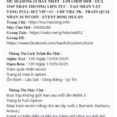
𝐌𝐔 𝐒𝐄𝐀𝐒𝐎𝐍𝟔.𝟏𝟓 𝐇𝐀𝐘 𝐍𝐇𝐀̂́𝐓 - 𝐋𝐎̂́𝐈 𝐂𝐇𝐎̛𝐈 𝐌𝐎̛́𝐈 - Đ𝐔𝐀
𝐓𝐎𝐏 𝐍𝐇𝐀̣̂𝐍 𝐓𝐇𝐔̛𝐎̛̉𝐍𝐆 𝐋𝐈𝐄̂𝐍 𝐓𝐔̣𝐂 - 𝐓𝐀̣𝐎 𝐍𝐇𝐀̂𝐍 𝐕𝐀̣̂𝐓
𝐓𝐀̣̆𝐍𝐆 𝐅𝐔𝐋𝐋 𝐒𝐄𝐓 𝐕𝐈𝐏 +𝟏5 - 𝐂𝐇𝐈̉ 𝐕𝐈𝐄̣̂𝐂 𝐏𝐊 - 𝐓𝐑𝐀𝐈𝐍 𝐐𝐔𝐀́𝐈
𝐍𝐇𝐀̣̂𝐍 𝟏𝟎 𝐖𝐂𝐎𝐈𝐍 - 𝐄𝐕𝐄𝐍𝐓 𝐁𝐎𝐒𝐒 𝟏𝐇/𝐋𝐀̂̀𝐍
𝐓𝐫𝐚𝐧𝐠 𝐂𝐡𝐮̉ : http://mu-haclong.info
𝐌𝐚́𝐲 𝐂𝐡𝐮̉ 𝐌𝐨̛́𝐢 : STADIUM
𝐆𝐫𝐨𝐮𝐩 𝐙𝐚𝐥𝐨 : https://zalo.me/g/hduciw852
𝐆𝐫𝐨𝐮𝐩 𝐅𝐁 :
https://www.facebook.com/banfullcustom2024/
𝐓𝐡𝐨̂𝐧𝐠 𝐓𝐢𝐧 𝐋𝐢̣𝐜𝐡 𝐓𝐫𝐢̀𝐧𝐡 𝐑𝐚 𝐌𝐚̆́𝐭 :
𝐀𝐥𝐩𝐡𝐚 𝐓𝐞𝐬𝐭 : 13h Ngày 15/05/2025
𝐎𝐩𝐞𝐧 𝐁𝐞𝐭𝐚 : 13h Ngày 17/05/2025
Train quái nhận wcoin
Trang bị max 6 option
Ổn Định - Lâu Dài - Công Bằng - Uy Tín
𝐓𝐡𝐨̂𝐧𝐠 𝐓𝐢𝐧 𝐌𝐚́𝐲 𝐂𝐡𝐮̉ :
Đua Top không giới hạn sau mỗi lần Relife 3
Trang bị Full Option
Map train wcoin riêng cho ae cày cuốc ( Barrack, Kanturu,
Arena )
Event sự kiện diễn ra liên tục hàng giờ phục vụ anh em