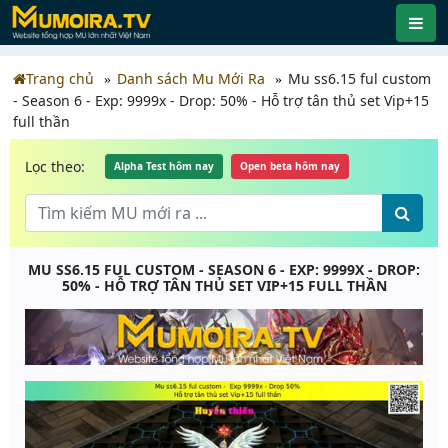
Trang chủ
Danh sách Mu Mới Ra
Mu ss6.15 ful custom
- Season 6 - Exp: 9999x - Drop: 50% - Hỗ trợ tân thủ set Vip+15
full thần
Lọc theo:
Alpha Test hôm nay
Open beta hôm nay
MU SS6.15 FUL CUSTOM - SEASON 6 - EXP: 9999X - DROP:
50% - HỖ TRỢ TÂN THỦ SET VIP+15 FULL THẦN