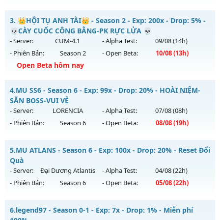
Kiểu reset: Reset In Game
MU CỔ XƯA - Cày Cuốc 100%, Không Custom
3.
👑HỘI TỤ ANH TÀI👑 - Season 2 - Exp: 200x - Drop: 5% -
Thể loại: Mu Custom thêm đồ mới
Mu mới ra tháng 08 2026 - Mở máy chủ
HOÀI NIỆM
vào 19h
💀CÀY CUỐC CÔNG BẰNG-PK RỰC LỬA 💀
Antihack: Gold dragon
ngày 01/08/2626
- Server:
CUM-4.1
- Alpha Test:
09/08
(14h)
- Phiên Bản:
Season 2
- Open Beta:
10/08
(13h)
Exp: 100x - Drop: 10%
Open Beta hôm nay
Kiểu reset: Reset In Game
Thể loại: Mu Nguyên bản Webzen
👑HỘI TỤ ANH TÀI👑 - 💀CÀY CUỐC CÔNG BẰNG-PK RỰC
4.
MU SS6 - Season 6 - Exp: 99x - Drop: 20% - HOÀI NIỆM-
LỬA 💀
Antihack: Phiên bản mới nhất
SĂN BOSS-VUI VẺ
Mu mới ra tháng 08 2026 - Mở máy chủ
CUM-4.1
vào 13h
- Server:
LORENCIA
- Alpha Test:
07/08
(08h)
ngày 10/08/2626
- Phiên Bản:
Season 6
- Open Beta:
08/08
(19h)
Exp: 200x - Drop: 5%
MU SS6 - HOÀI NIỆM-SĂN BOSS-VUI VẺ
Kiểu reset: Reset In Game
5.
MU ATLANS - Season 6 - Exp: 100x - Drop: 20% - Reset Đổi
Mu mới ra tháng 08 2026 - Mở máy chủ
LORENCIA
vào 19h
Quà
Thể loại: Mu Nguyên bản Webzen
ngày 08/08/2626
- Server:
Đại Dương Atlantis
- Alpha Test:
04/08
(22h)
Antihack: Sharkguard
- Phiên Bản:
Season 6
- Open Beta:
05/08
(22h)
Exp: 99x - Drop: 20%
Kiểu reset: Non Reset
MU ATLANS - Reset Đổi Quà
6.
legend97 - Season 0-1 - Exp: 7x - Drop: 1% - Miễn phí
Thể loại: Mu Nguyên bản Webzen
Mu mới ra tháng 08 2026 - Mở máy chủ
Đại Dương Atlantis