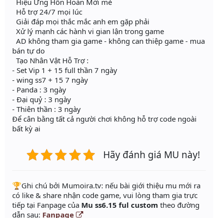
Hiệu Ứng Hồn Hoàn Mới mẻ
Hỗ trợ 24/7 mọi lúc
Giải đáp mọi thắc mắc anh em gặp phải
Xử lý mạnh các hành vi gian lận trong game
AD không tham gia game - không can thiệp game - mua
bán tự do
Tạo Nhân Vật Hỗ Trợ :
- Set Vip 1 + 15 full thần 7 ngày
- wing ss7 + 15 7 ngày
- Panda : 3 ngày
- Đại quỷ : 3 ngày
- Thiên thần : 3 ngày
Để cân bằng tất cả người chơi không hỗ trợ code ngoài
bất kỳ ai
Hãy đánh giá MU này!
️🏆Ghi chú bởi Mumoira.tv: nếu bài giới thiệu mu mới ra
có like & share nhận code game, vui lòng tham gia trực
tiếp tại Fanpage của
Mu ss6.15 ful custom
theo đường
dẫn sau:
Fanpage