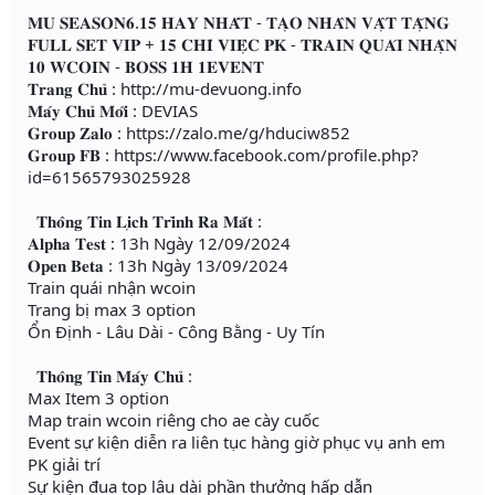
𝐌𝐔 𝐒𝐄𝐀𝐒𝐎𝐍𝟔.𝟏𝟓 𝐇𝐀𝐘 𝐍𝐇𝐀̂́𝐓 - 𝐓𝐀̣𝐎 𝐍𝐇𝐀̂𝐍 𝐕𝐀̣̂𝐓 𝐓𝐀̣̆𝐍𝐆
𝐅𝐔𝐋𝐋 𝐒𝐄𝐓 𝐕𝐈𝐏 + 𝟏𝟓 𝐂𝐇𝐈̉ 𝐕𝐈𝐄̣̂𝐂 𝐏𝐊 - 𝐓𝐑𝐀𝐈𝐍 𝐐𝐔𝐀́𝐈 𝐍𝐇𝐀̣̂𝐍
𝟏𝟎 𝐖𝐂𝐎𝐈𝐍 - 𝐁𝐎𝐒𝐒 𝟏𝐇 𝟏𝐄𝐕𝐄𝐍𝐓
𝐓𝐫𝐚𝐧𝐠 𝐂𝐡𝐮̉ : http://mu-devuong.info
𝐌𝐚́𝐲 𝐂𝐡𝐮̉ 𝐌𝐨̛́𝐢 : DEVIAS
𝐆𝐫𝐨𝐮𝐩 𝐙𝐚𝐥𝐨 : https://zalo.me/g/hduciw852
𝐆𝐫𝐨𝐮𝐩 𝐅𝐁 : https://www.facebook.com/profile.php?
id=61565793025928
𝐓𝐡𝐨̂𝐧𝐠 𝐓𝐢𝐧 𝐋𝐢̣𝐜𝐡 𝐓𝐫𝐢̀𝐧𝐡 𝐑𝐚 𝐌𝐚̆́𝐭 :
𝐀𝐥𝐩𝐡𝐚 𝐓𝐞𝐬𝐭 : 13h Ngày 12/09/2024
𝐎𝐩𝐞𝐧 𝐁𝐞𝐭𝐚 : 13h Ngày 13/09/2024
Train quái nhận wcoin
Trang bị max 3 option
Ổn Định - Lâu Dài - Công Bằng - Uy Tín
𝐓𝐡𝐨̂𝐧𝐠 𝐓𝐢𝐧 𝐌𝐚́𝐲 𝐂𝐡𝐮̉ :
Max Item 3 option
Map train wcoin riêng cho ae cày cuốc
Event sự kiện diễn ra liên tục hàng giờ phục vụ anh em
PK giải trí
Sự kiện đua top lâu dài phần thưởng hấp dẫn