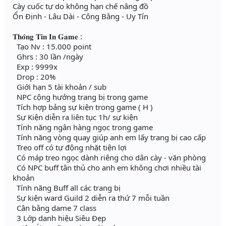
Cày cuốc tự do không hạn chế nâng đồ
Ổn Định - Lâu Dài - Công Bằng - Uy Tín
𝐓𝐡𝐨̂𝐧𝐠 𝐓𝐢𝐧 𝐈𝐧 𝐆𝐚𝐦𝐞 :
Tạo Nv : 15.000 point
Ghrs : 30 lần /ngày
Exp : 9999x
Drop : 20%
Giới hạn 5 tài khoản / sub
NPC cộng hưởng trang bị trong game
Tích hợp bảng sự kiện trong game ( H )
Sự Kiện diễn ra liên tục 1h/ sự kiện
Tính năng ngân hàng ngọc trong game
Tính năng vòng quay giúp anh em lấy trang bị cao cấp
Treo off có tự động nhặt tiện lợi
Có máp treo ngọc dành riêng cho dân cày - văn phòng
Có NPC buff tân thủ cho anh em không chơi nhiều tài
khoản
Tính năng Buff all các trang bị
Sự kiện ward Guild 2 diễn ra thứ 7 mỗi tuần
Cân bằng dame 7 class
3 Lớp danh hiệu Siêu Đẹp