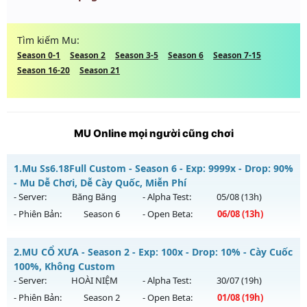
Tìm kiếm Mu:
Season 0-1
Season 2
Season 3-5
Season 6
Season 7-15
Season 16-20
Season 21
MU Online mọi người cũng chơi
1.
Mu Ss6.18Full Custom - Season 6 - Exp: 9999x - Drop: 90%
- Mu Dễ Chơi, Dễ Cày Quốc, Miễn Phí
- Server:
Băng Băng
- Alpha Test:
05/08
(13h)
- Phiên Bản:
Season 6
- Open Beta:
06/08
(13h)
Mu Ss6.18Full Custom - Mu Dễ Chơi, Dễ Cày Quốc, Miễn Phí
2.
MU CỔ XƯA - Season 2 - Exp: 100x - Drop: 10% - Cày Cuốc
Mu mới ra tháng 08 2026 - Mở máy chủ
Băng Băng
vào 13h
100%, Không Custom
ngày 06/08/2626
- Server:
HOÀI NIỆM
- Alpha Test:
30/07
(19h)
- Phiên Bản:
Season 2
- Open Beta:
01/08
(19h)
Exp: 9999x - Drop: 90%