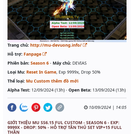
Trang chủ:
http://mu-devuong.info/
Hỗ trợ:
Fanpage
Phiên bản:
Season 6
-
Máy chủ:
DEVIAS
Loại Mu:
Reset In Game
, Exp 9999x, Drop 50%
Thể loại:
Mu Custom thêm đồ mới
Alpha Test:
12/09/2024 (13h) -
Open Beta:
13/09/2024 (13h)
10/09/2024 | 14:05
GIỚI THIỆU MU SS6.15 FUL CUSTOM - SEASON 6 - EXP:
9999X - DROP: 50% - HỖ TRỢ TÂN THỦ SET VIP+15 FULL
THẦN