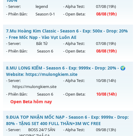
100%
Antihack: OK
vào 22h ngày 05/08/2626
- Server:
legend
- Alpha Test:
07/08
(19h)
- Phiên Bản:
Season 0-1
- Open Beta:
08/08
(19h)
Exp: 100x - Drop: 20%
Kiểu reset: Reset In Game
legend97 - Miễn phí 100%
7.
Mu Hoàng Kim Classic - Season 6 - Exp: 500x - Drop: 20%
Thể loại: Mu Nguyên bản Webzen
Mu mới ra tháng 08 2026 - Mở máy chủ
legend
vào 19h
- Free Mốc Nạp - Vào Vụt Luôn AE
Antihack: Shark
ngày 08/08/2626
- Server:
Bất Tử
- Alpha Test:
07/08
(19h)
- Phiên Bản:
Season 6
- Open Beta:
08/08
(19h)
Exp: 7x - Drop: 1%
Kiểu reset: Reset In Game
Mu Hoàng Kim Classic - Free Mốc Nạp - Vào Vụt Luôn AE
8.
MU LONG KIẾM - Season 6 - Exp: 9999x - Drop: 20% - 🌍
Thể loại: Mu Nguyên bản Webzen
Mu mới ra tháng 08 2026 - Mở máy chủ
Bất Tử
vào 19h
Website: https://mulongkiem.site
Antihack: Bandicam Hack 100%
ngày 08/08/2626
- Server:
- Alpha Test:
10/08
(14h)
https://mulongkiem.site
Exp: 500x - Drop: 20%
- Phiên Bản:
Season 6
- Open Beta:
10/08
(14h)
Kiểu reset: Reset In Game
Open Beta hôm nay
Thể loại: Mu Nguyên bản Webzen
MU LONG KIẾM - 🌍 Website: https://mulongkiem.site
Antihack: X-Team
9.
ĐUA TOP NHẬN MỐC NẠP - Season 6 - Exp: 9999x - Drop:
Mu mới ra tháng 08 2026 - Mở máy chủ
80% - TẶNG SET 400 FULL THẦN+3M WC FREE
https://mulongkiem.site
vào 14h ngày 10/08/2626
- Server:
BOSS 24/7 SĂN
- Alpha Test:
09/08
(13h)
WCOINC THẢ GA