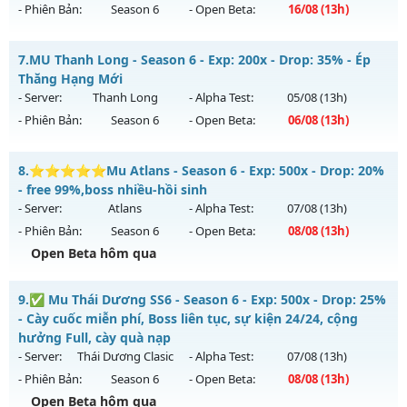
04/08/2626
- Phiên Bản:
Season 6
- Open Beta:
16/08
(13h)
Exp: 9999x - Drop: 20%
Drop Cực Cao - Cày Là Có Đánh Quái Nhận WC Ngọc
Kiểu reset: Non Reset
7.
MU Thanh Long - Season 6 - Exp: 200x - Drop: 35% - Ép
Mu mới ra tháng 08 2026 - Mở máy chủ
Cày Cuốc
vào 13h
Thăng Hạng Mới
Thể loại: Mu Nguyên bản Webzen
ngày 16/08/2626
- Server:
Thanh Long
- Alpha Test:
05/08
(13h)
Antihack: XShield
- Phiên Bản:
Season 6
- Open Beta:
06/08
(13h)
Exp: 888x - Drop: 20%
Kiểu reset: Non Reset
MU Thanh Long - Ép Thăng Hạng Mới
8.
⭐⭐⭐⭐⭐Mu Atlans - Season 6 - Exp: 500x - Drop: 20%
Thể loại: Mu Nguyên bản Webzen
Mu mới ra tháng 08 2026 - Mở máy chủ
Thanh Long
vào
- free 99%,boss nhiều-hồi sinh
Antihack: Game Guard
13h ngày 06/08/2626
- Server:
Atlans
- Alpha Test:
07/08
(13h)
- Phiên Bản:
Season 6
- Open Beta:
08/08
(13h)
Exp: 200x - Drop: 35%
Open Beta hôm qua
Kiểu reset: Reset In Game
Thể loại: Mu Custom thêm đồ mới
⭐⭐⭐⭐⭐Mu Atlans - free 99%,boss nhiều-hồi sinh
9.
✅ Mu Thái Dương SS6 - Season 6 - Exp: 500x - Drop: 25%
Antihack: CheatGuard
Mu mới ra tháng 08 2026 - Mở máy chủ
Atlans
vào 13h
- Cày cuốc miễn phí, Boss liên tục, sự kiện 24/24, cộng
ngày 08/08/2626
hưởng Full, cày quà nạp
- Server:
Thái Dương Clasic
- Alpha Test:
07/08
(13h)
Exp: 500x - Drop: 20%
- Phiên Bản:
Season 6
- Open Beta:
08/08
(13h)
Kiểu reset: Reset In Game
Open Beta hôm qua