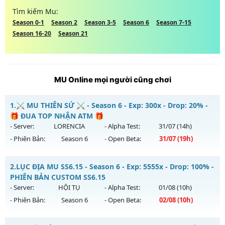
Tìm kiếm Mu:
Season 0-1
Season 2
Season 3-5
Season 6
Season 7-15
Season 16-20
Season 21
MU Online mọi người cũng chơi
1.
⚔️ MU THIÊN SỨ ⚔️ - Season 6 - Exp: 300x - Drop: 20% -
🎁 ĐUA TOP NHẬN ATM 🎁
- Server:
LORENCIA
- Alpha Test:
31/07
(14h)
- Phiên Bản:
Season 6
- Open Beta:
31/07
(19h)
⚔️ MU THIÊN SỨ ⚔️ - 🎁 ĐUA TOP NHẬN ATM 🎁
2.
LỤC ĐỊA MU SS6.15 - Season 6 - Exp: 5555x - Drop: 100% -
Mu mới ra tháng 07 2026 - Mở máy chủ
LORENCIA
vào 19h
PHIÊN BẢN CUSTOM SS6.15
ngày 31/07/2626
- Server:
HỘI TỤ
- Alpha Test:
01/08
(10h)
- Phiên Bản:
Season 6
- Open Beta:
02/08
(10h)
Exp: 300x - Drop: 20%
Kiểu reset: Reset In Game
LỤC ĐỊA MU SS6.15 - PHIÊN BẢN CUSTOM SS6.15