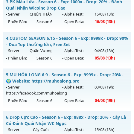
3.
PK Máu Lửa - Season 6 - Exp: 1000x - Drop: 20% - Đánh
Thể loại: Mu Nguyên bản Webzen
Mu mới ra tháng 08 2026 - Mở máy chủ
HỘI TỤ
vào 10h
Quái Nhận Wicoinc Drop Cao
Antihack: BDCAM
ngày 02/08/2626
- Server:
CHIẾN THẦN
- Alpha Test:
15/08
(13h)
- Phiên Bản:
Season 6
- Open Beta:
16/08
(13h)
Exp: 5555x - Drop: 100%
Kiểu reset: Reset In Game
PK Máu Lửa - Đánh Quái Nhận Wicoinc Drop Cao
4.
CUSTOM SEASON 6.15 - Season 6 - Exp: 9999x - Drop: 90%
Thể loại: Mu Custom thêm đồ mới
Mu mới ra tháng 08 2026 - Mở máy chủ
CHIẾN THẦN
vào
- Đua Top thưởng lớn, Free Set
Antihack: SPK
13h ngày 16/08/2626
- Server:
Quân Vương
- Alpha Test:
04/08
(13h)
- Phiên Bản:
Season 6
- Open Beta:
05/08
(13h)
Exp: 1000x - Drop: 20%
Kiểu reset: Reset In Game
CUSTOM SEASON 6.15 - Đua Top thưởng lớn, Free Set
5.
MU HỎA LONG 6.9 - Season 6 - Exp: 9999x - Drop: 20% -
Thể loại: Mu Nguyên bản Webzen
Mu mới ra tháng 08 2026 - Mở máy chủ
Quân Vương
vào
🌍 Website: https://muhoalong.pro
Antihack: GameGuard
13h ngày 05/08/2626
- Server:
- Alpha Test:
03/08
(19h)
https://facebook.com/muhoalong
Exp: 9999x - Drop: 90%
- Phiên Bản:
Season 6
- Open Beta:
04/08
(19h)
Kiểu reset: Reset In Game
Thể loại: Mu Bán Đồ Full Trong Shop
MU HỎA LONG 6.9 - 🌍 Website: https://muhoalong.pro
6.
Drop Cực Cao - Season 6 - Exp: 888x - Drop: 20% - Cày Là
Antihack: Phoenix Season 6.15
Mu mới ra tháng 08 2026 - Mở máy chủ
Có Đánh Quái Nhận WC Ngọc
https://facebook.com/muhoalong
vào 19h ngày
- Server:
Cày Cuốc
- Alpha Test:
15/08
(13h)