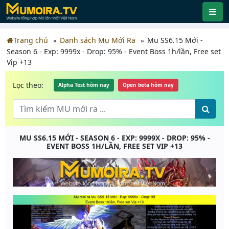
Trang chủ
Danh sách Mu Mới Ra
Mu SS6.15 Mới -
Season 6 - Exp: 9999x - Drop: 95% - Event Boss 1h/lần, Free set
Vip +13
Lọc theo:
Alpha Test hôm nay
Open beta hôm nay
MU SS6.15 MỚI - SEASON 6 - EXP: 9999X - DROP: 95% -
EVENT BOSS 1H/LẦN, FREE SET VIP +13