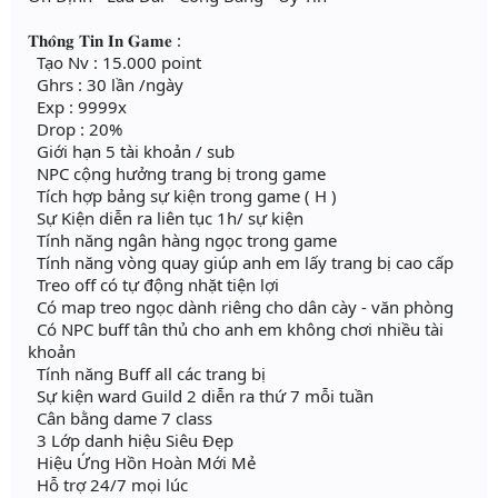
𝐓𝐡𝐨̂𝐧𝐠 𝐓𝐢𝐧 𝐈𝐧 𝐆𝐚𝐦𝐞 :
Tạo Nv : 15.000 point
Ghrs : 30 lần /ngày
Exp : 9999x
Drop : 20%
Giới hạn 5 tài khoản / sub
NPC cộng hưởng trang bị trong game
Tích hợp bảng sự kiện trong game ( H )
Sự Kiện diễn ra liên tục 1h/ sự kiện
Tính năng ngân hàng ngọc trong game
Tính năng vòng quay giúp anh em lấy trang bị cao cấp
Treo off có tự động nhặt tiện lợi
Có map treo ngọc dành riêng cho dân cày - văn phòng
Có NPC buff tân thủ cho anh em không chơi nhiều tài
khoản
Tính năng Buff all các trang bị
Sự kiện ward Guild 2 diễn ra thứ 7 mỗi tuần
Cân bằng dame 7 class
3 Lớp danh hiệu Siêu Đẹp
Hiệu Ứng Hồn Hoàn Mới Mẻ
Hỗ trợ 24/7 mọi lúc