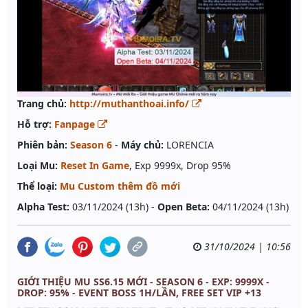
Trang chủ:
http://muthanthoai.info/
Hỗ trợ:
Fanpage
Phiên bản:
Season 6
-
Máy chủ:
LORENCIA
Loại Mu:
Reset In Game
, Exp 9999x, Drop 95%
Thể loại:
Mu Custom thêm đồ mới
Alpha Test:
03/11/2024 (13h) -
Open Beta:
04/11/2024 (13h)
31/10/2024 | 10:56
GIỚI THIỆU MU SS6.15 MỚI - SEASON 6 - EXP: 9999X -
DROP: 95% - EVENT BOSS 1H/LẦN, FREE SET VIP +13