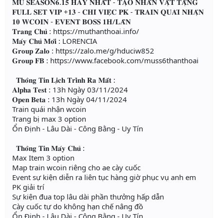
𝐌𝐔 𝐒𝐄𝐀𝐒𝐎𝐍𝟔.𝟏𝟓 𝐇𝐀𝐘 𝐍𝐇𝐀̂́𝐓 - 𝐓𝐀̣𝐎 𝐍𝐇𝐀̂𝐍 𝐕𝐀̣̂𝐓 𝐓𝐀̣̆𝐍𝐆
𝐅𝐔𝐋𝐋 𝐒𝐄𝐓 𝐕𝐈𝐏 +𝟏𝟑 - 𝐂𝐇𝐈̉ 𝐕𝐈𝐄̣̂𝐂 𝐏𝐊 - 𝐓𝐑𝐀𝐈𝐍 𝐐𝐔𝐀́𝐈 𝐍𝐇𝐀̣̂𝐍
𝟏𝟎 𝐖𝐂𝐎𝐈𝐍 - 𝐄𝐕𝐄𝐍𝐓 𝐁𝐎𝐒𝐒 𝟏𝐇/𝐋𝐀̂̀𝐍
𝐓𝐫𝐚𝐧𝐠 𝐂𝐡𝐮̉ : https://muthanthoai.info/
𝐌𝐚́𝐲 𝐂𝐡𝐮̉ 𝐌𝐨̛́𝐢 : LORENCIA
𝐆𝐫𝐨𝐮𝐩 𝐙𝐚𝐥𝐨 : https://zalo.me/g/hduciw852
𝐆𝐫𝐨𝐮𝐩 𝐅𝐁 : https://www.facebook.com/muss6thanthoai
𝐓𝐡𝐨̂𝐧𝐠 𝐓𝐢𝐧 𝐋𝐢̣𝐜𝐡 𝐓𝐫𝐢̀𝐧𝐡 𝐑𝐚 𝐌𝐚̆́𝐭 :
𝐀𝐥𝐩𝐡𝐚 𝐓𝐞𝐬𝐭 : 13h Ngày 03/11/2024
𝐎𝐩𝐞𝐧 𝐁𝐞𝐭𝐚 : 13h Ngày 04/11/2024
Train quái nhận wcoin
Trang bị max 3 option
Ổn Định - Lâu Dài - Công Bằng - Uy Tín
𝐓𝐡𝐨̂𝐧𝐠 𝐓𝐢𝐧 𝐌𝐚́𝐲 𝐂𝐡𝐮̉ :
Max Item 3 option
Map train wcoin riêng cho ae cày cuốc
Event sự kiện diễn ra liên tục hàng giờ phục vụ anh em
PK giải trí
Sự kiện đua top lâu dài phần thưởng hấp dẫn
Cày cuốc tự do không hạn chế nâng đồ
Ổn Định - Lâu Dài - Công Bằng - Uy Tín