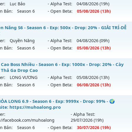
er:
Lục Bảo
- Alpha Test:
04/08
/2026
(19h)
tihack: Anti Vip Chống hack tuyệt đối
i ra tháng 07 2026 - Mở máy chủ
BOSS XUYÊN ĐÊM, WC 
ên Bản:
Season 6
- Open Beta:
05/08
/2026
(13h)
gày 29/07/2626
9999x - Drop: 80%
 Lục Bảo - Miễn phí 99%
 Năng S6 - Season 6 - Exp: 500x - Drop: 20% - GIẢI TRÍ-DỄ
I
reset: Reset In Game
 mới ra tháng 08 2026 - Mở máy chủ
Lục Bảo
vào 13h ngày
er:
Quyền Năng
- Alpha Test:
04/08
/2026
(09h)
loại: Mu Nguyên bản Webzen
ên Bản:
Season 6
- Open Beta:
05/08
/2026
(13h)
p: 999x - Drop: 60%
hack: KHÔNG THỂ HACK
ểu reset: Non Reset
yền Năng S6 - GIẢI TRÍ-DỄ CHƠI
Cao Boss Nhiều - Season 6 - Exp: 1000x - Drop: 20% - Cày
ể loại: Mu Custom thêm đồ mới
 Thả Ga Drop Cao
 mới ra tháng 08 2026 - Mở máy chủ
Quyền Năng
vào 13h
er:
LONG VƯƠNG
- Alpha Test:
05/08
/2026
(13h)
tihack: SharkAnti
ên Bản:
Season 6
- Open Beta:
06/08
/2026
(13h)
p: 500x - Drop: 20%
ểu reset: Reset In Game
op Cao Boss Nhiều - Cày Cuốc Thả Ga Drop Cao
ỎA LONG 6.9 - Season 6 - Exp: 9999x - Drop: 99% - 🌍
hể loại: Mu Nguyên bản Webzen
ite: https://muhoalong.pro
 mới ra tháng 08 2026 - Mở máy chủ
LONG VƯƠNG
vào 13
er:
- Alpha Test:
tihack: PRO
://facebook.com/muhoalong
29/07
/2026
(19h)
p: 1000x - Drop: 20%
ên Bản:
Season 6
- Open Beta:
30/07
/2026
(19h)