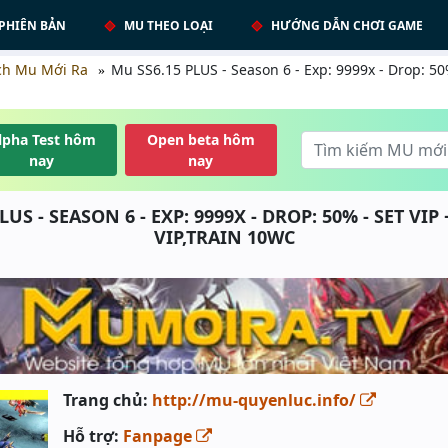
PHIÊN BẢN
MU THEO LOẠI
HƯỚNG DẪN CHƠI GAME
ch Mu Mới Ra
Mu SS6.15 PLUS - Season 6 - Exp: 9999x - Drop: 50%
lpha Test hôm
Open beta hôm
nay
nay
LUS - SEASON 6 - EXP: 9999X - DROP: 50% - SET VIP 
VIP,TRAIN 10WC
Trang chủ:
http://mu-quyenluc.info/
Hỗ trợ:
Fanpage