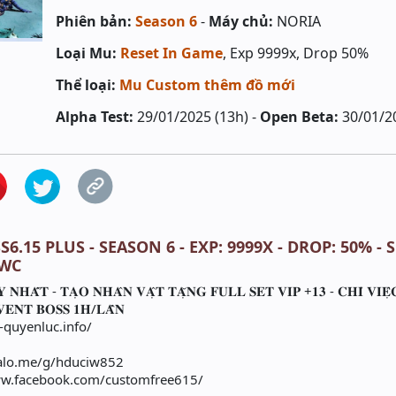
Phiên bản:
Season 6
-
Máy chủ:
NORIA
Loại Mu:
Reset In Game
, Exp 9999x, Drop 50%
Thể loại:
Mu Custom thêm đồ mới
Alpha Test:
29/01/2025 (13h) -
Open Beta:
30/01/2
6.15 PLUS - SEASON 6 - EXP: 9999X - DROP: 50% - S
0WC
𝐍𝐇𝐀̂́𝐓 - 𝐓𝐀̣𝐎 𝐍𝐇𝐀̂𝐍 𝐕𝐀̣̂𝐓 𝐓𝐀̣̆𝐍𝐆 𝐅𝐔𝐋𝐋 𝐒𝐄𝐓 𝐕𝐈𝐏 +𝟏𝟑 - 𝐂𝐇𝐈̉ 𝐕𝐈𝐄̣̂
𝐄𝐍𝐓 𝐁𝐎𝐒𝐒 𝟏𝐇/𝐋𝐀̂̀𝐍
//mu-quyenluc.info/
ps://zalo.me/g/hduciw852
s://www.facebook.com/customfree615/