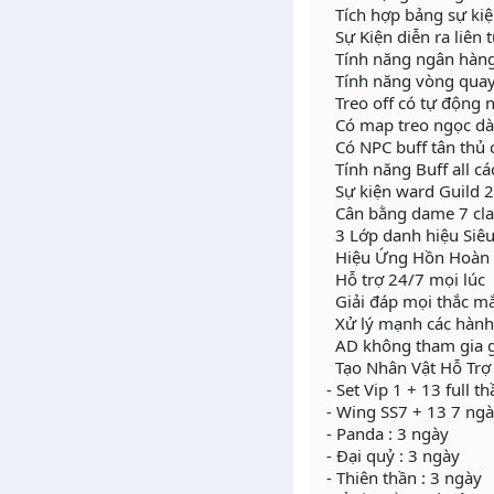
Tích hợp bảng sự kiệ
Sự Kiện diễn ra liên t
Tính năng ngân hàng
Tính năng vòng quay 
Treo off có tự động nh
Có map treo ngọc dàn
Có NPC buff tân thủ 
Tính năng Buff all cá
Sự kiện ward Guild 2
Cân bằng dame 7 cla
3 Lớp danh hiệu Siê
Hiệu Ứng Hồn Hoàn
Hỗ trợ 24/7 mọi lúc
Giải đáp mọi thắc m
Xử lý mạnh các hành 
AD không tham gia g
Tạo Nhân Vật Hỗ Trợ 
- Set Vip 1 + 13 full t
- Wing SS7 + 13 7 ng
- Panda : 3 ngày
- Đại quỷ : 3 ngày
- Thiên thần : 3 ngày