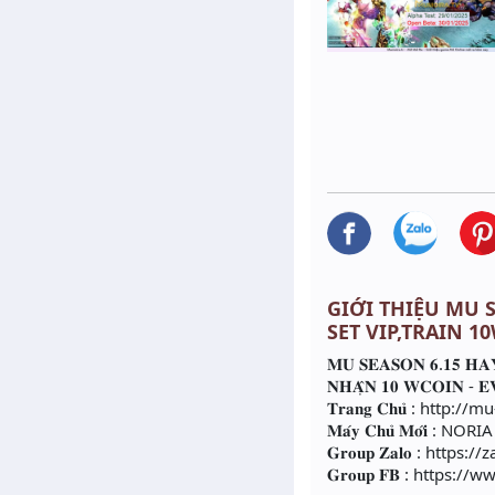
GIỚI THIỆU MU SS
SET VIP,TRAIN 1
𝐌𝐔 𝐒𝐄𝐀𝐒𝐎𝐍 𝟔.𝟏𝟓 𝐇𝐀𝐘 
𝐍𝐇𝐀̣̂𝐍 𝟏𝟎 𝐖𝐂𝐎𝐈𝐍 - 𝐄
𝐓𝐫𝐚𝐧𝐠 𝐂𝐡𝐮̉ : http:
𝐌𝐚́𝐲 𝐂𝐡𝐮̉ 𝐌𝐨̛́𝐢 : NORIA
𝐆𝐫𝐨𝐮𝐩 𝐙𝐚𝐥𝐨 : htt
𝐆𝐫𝐨𝐮𝐩 𝐅𝐁 : http