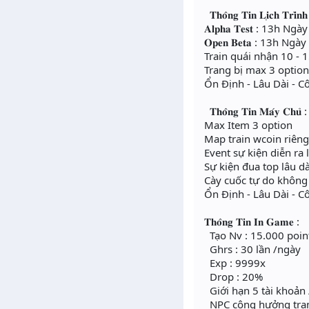
𝐓𝐡𝐨̂𝐧𝐠 𝐓𝐢𝐧 𝐋𝐢̣𝐜𝐡 𝐓𝐫𝐢̀𝐧𝐡
𝐀𝐥𝐩𝐡𝐚 𝐓𝐞𝐬𝐭 : 13h 
𝐎𝐩𝐞𝐧 𝐁𝐞𝐭𝐚 : 13h N
Train quái nhận 10 - 
Trang bị max 3 optio
Ổn Định - Lâu Dài - C
𝐓𝐡𝐨̂𝐧𝐠 𝐓𝐢𝐧 𝐌𝐚́𝐲 𝐂𝐡𝐮̉ :
Max Item 3 option
Map train wcoin riêng
Event sự kiện diễn ra 
Sự kiện đua top lâu 
Cày cuốc tự do không
Ổn Định - Lâu Dài - C
𝐓𝐡𝐨̂𝐧𝐠 𝐓𝐢𝐧 𝐈𝐧 𝐆𝐚𝐦𝐞 :
Tạo Nv : 15.000 poin
Ghrs : 30 lần /ngày
Exp : 9999x
Drop : 20%
Giới hạn 5 tài khoản 
NPC cộng hưởng tran