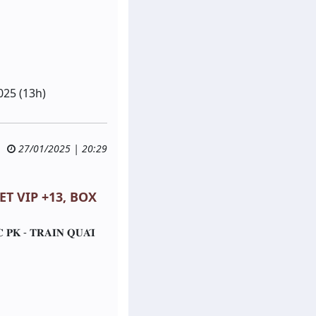
025 (13h)
27/01/2025 | 20:29
ET VIP +13, BOX
𝐂 𝐏𝐊 - 𝐓𝐑𝐀𝐈𝐍 𝐐𝐔𝐀́𝐈