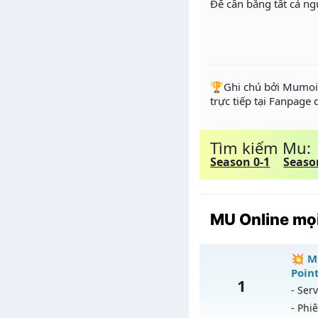
Để cân bằng tất cả ng
️🏆Ghi chú bởi Mumoir
trực tiếp tại Fanpage
Tìm kiếm Mu:
Season 0-1
Seaso
MU Online mọi
💥 M
Point
1
- Serv
- Phi