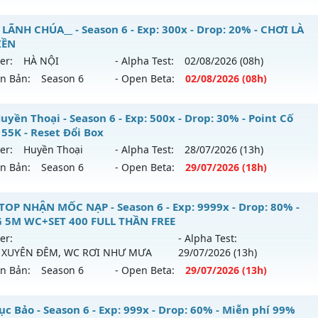
 MU HÀ NỘI 💥 - 🎁 65k Point - Đồ free chỉ PK 🎁
 LÃNH CHÚA__ - Season 6 - Exp: 300x - Drop: 20% - CHƠI LÀ
IỀN
 mới ra tháng 07 2026 - Mở máy chủ
DEVIAS
vào 12h ngày 
er:
HÀ NỘI
- Alpha Test:
02/08
/2026
(08h)
ên Bản:
Season 6
- Open Beta:
02/08
/2026
(08h)
p: 300x - Drop: 20%
ểu reset: Reset In Game
_MU LÃNH CHÚA__ - CHƠI LÀ NGHIỀN
yền Thoại - Season 6 - Exp: 500x - Drop: 30% - Point Cố
ể loại: Mu Custom thêm đồ mới
 55K - Reset Đổi Box
 mới ra tháng 08 2026 - Mở máy chủ
HÀ NỘI
vào 08h ngày
er:
Huyền Thoại
- Alpha Test:
28/07
/2026
(13h)
ntihack: BDCAM
ên Bản:
Season 6
- Open Beta:
29/07
/2026
(18h)
p: 300x - Drop: 20%
ểu reset: Reset In Game
 Huyền Thoại - Point Cố Định 55K - Reset Đổi Box
TOP NHẬN MỐC NẠP - Season 6 - Exp: 9999x - Drop: 80% -
hể loại: Mu Nguyên bản Webzen
 5M WC+SET 400 FULL THẦN FREE
 mới ra tháng 07 2026 - Mở máy chủ
Huyền Thoại
vào 18h
er:
- Alpha Test:
tihack: GoldShield
 XUYÊN ĐÊM, WC RƠI NHƯ MƯA
29/07
/2026
(13h)
p: 500x - Drop: 30%
ên Bản:
Season 6
- Open Beta:
29/07
/2026
(13h)
ểu reset: Reset In Game
hể loại: Mu Nguyên bản Webzen
TOP NHẬN MỐC NẠP - TẶNG 5M WC+SET 400 FULL THẦN FR
ục Bảo - Season 6 - Exp: 999x - Drop: 60% - Miễn phí 99%