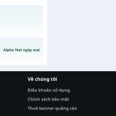
/muhoalong
vào 19h
Alpha Test ngày mai
 ngày 15/08/2626
Về chúng tôi
08/08/2626
|
xoilactv
|
Link xem bóng đá
óng đá trực tiếp
|
xem bóng đá trực
Điều khoản sử dụng
tv truc tiep bong da
|
colatv
|
thập cẩm
ve
|
xoso66
|
DABET
|
xem bóng đá
Chính sách bảo mật
u
Thuê banner quảng cáo