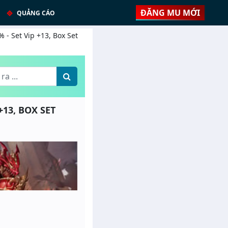
ĐĂNG MU MỚI
QUẢNG CÁO
 - Set Vip +13, Box Set
+13, BOX SET