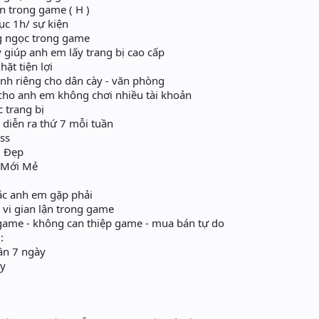
n trong game ( H )
ục 1h/ sự kiện
 ngọc trong game
giúp anh em lấy trang bị cao cấp
ặt tiện lợi
h riêng cho dân cày - văn phòng
cho anh em không chơi nhiều tài khoản
c trang bị
 diễn ra thứ 7 mỗi tuần
ss
u Đẹp
 Mới Mẻ
ắc anh em gặp phải
vi gian lận trong game
ame - không can thiệp game - mua bán tự do
:
hần 7 ngày
ày