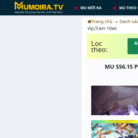
MU MỚI RA
MU THEO 
Trang chủ
Danh sá
Vip,Train 10wc
Lọc
A
theo:
MU SS6.15 P