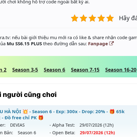
ười chơi không hỗ trợ code ngoài bất kỳ ai.
Hãy đ
a.tv: nếu bài giới thiệu mu mới ra có like & share nhận code gam
 của
Mu SS6.15 PLUS
theo đường dẫn sau:
Fanpage
n 2
Season 3-5
Season 6
Season 7-15
Season 16-20
 người cũng chơi
U HÀ NỘI 💥 - Season 6 - Exp: 300x - Drop: 20% - 🎁 65k
 - Đồ free chỉ PK 🎁
er:
DEVIAS
- Alpha Test:
29/07
/2026
(12h)
ên Bản:
Season 6
- Open Beta:
29/07
/2026
(12h)