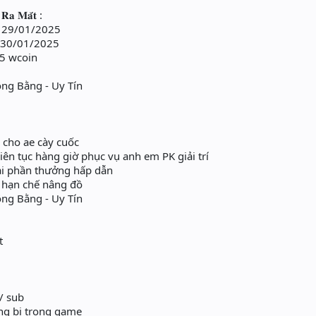
 𝐑𝐚 𝐌𝐚̆́𝐭 :
Ngày 29/01/2025
gày 30/01/2025
15 wcoin
n
ông Bằng - Uy Tín
 cho ae cày cuốc
liên tục hàng giờ phục vụ anh em PK giải trí
dài phần thưởng hấp dẫn
 hạn chế nâng đồ
ông Bằng - Uy Tín
t
/ sub
g bị trong game