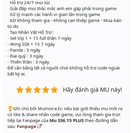
Hỗ trợ 24/7 mọi lúc
Giải đáp mọi thắc mắc anh em gặp phải trong game
Xử lý mạnh các hành vi gian lận trong game
AD không tham gia - Không can thiệp game - Mua bán
tự do
Tạo Nhân Vật Hỗ Trợ :
- Set Vip 1 + 15 full thần 7 ngày
- Wing SS8 + 15 7 ngày
- Panda : 3 ngày
- Đại quỷ : 3 ngày
- Thiên thần : 3 ngày
Để cân bằng tất cả người chơi không hỗ trợ code ngoài
bất kỳ ai.
Hãy đánh giá MU này!
️🏆Ghi chú bởi Mumoira.tv: nếu bài giới thiệu mu mới ra
có like & share nhận code game, vui lòng tham gia trực
tiếp tại Fanpage của
Mu SS6.15 PLUS
theo đường dẫn
sau:
Fanpage