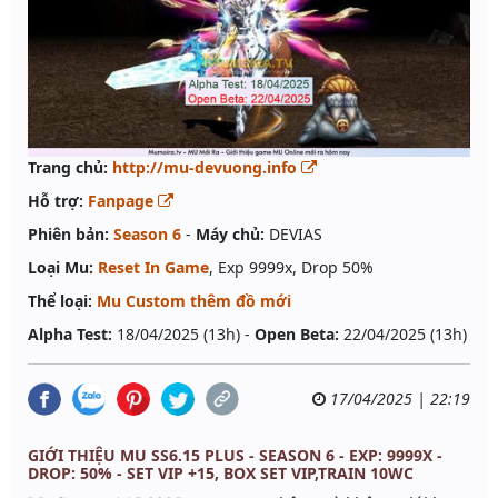
Trang chủ:
http://mu-devuong.info
Hỗ trợ:
Fanpage
Phiên bản:
Season 6
-
Máy chủ:
DEVIAS
Loại Mu:
Reset In Game
, Exp 9999x, Drop 50%
Thể loại:
Mu Custom thêm đồ mới
Alpha Test:
18/04/2025 (13h) -
Open Beta:
22/04/2025 (13h)
17/04/2025 | 22:19
GIỚI THIỆU MU SS6.15 PLUS - SEASON 6 - EXP: 9999X -
DROP: 50% - SET VIP +15, BOX SET VIP,TRAIN 10WC