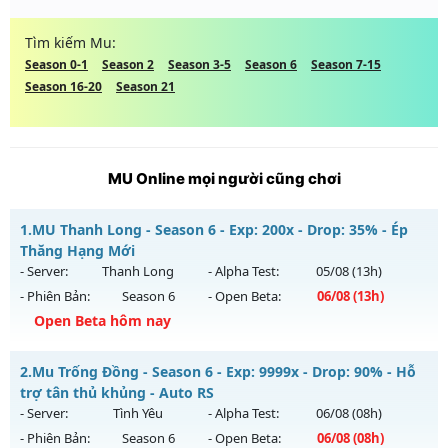
Tìm kiếm Mu:
Season 0-1
Season 2
Season 3-5
Season 6
Season 7-15
Season 16-20
Season 21
MU Online mọi người cũng chơi
1.
MU Thanh Long - Season 6 - Exp: 200x - Drop: 35% - Ép
Thăng Hạng Mới
- Server:
Thanh Long
- Alpha Test:
05/08
(13h)
- Phiên Bản:
Season 6
- Open Beta:
06/08
(13h)
Open Beta hôm nay
MU Thanh Long - Ép Thăng Hạng Mới
2.
Mu Trống Đồng - Season 6 - Exp: 9999x - Drop: 90% - Hỗ
Mu mới ra tháng 08 2026 - Mở máy chủ
Thanh Long
vào
trợ tân thủ khủng - Auto RS
13h ngày 06/08/2626
- Server:
Tình Yêu
- Alpha Test:
06/08
(08h)
- Phiên Bản:
Season 6
- Open Beta:
06/08
(08h)
Exp: 200x - Drop: 35%