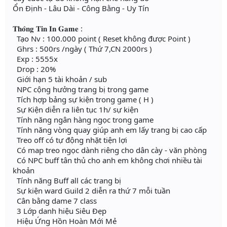
Ổn Định - Lâu Dài - Công Bằng - Uy Tín
𝐓𝐡𝐨̂𝐧𝐠 𝐓𝐢𝐧 𝐈𝐧 𝐆𝐚𝐦𝐞 :
Tạo Nv : 100.000 point ( Reset không được Point )
Ghrs : 500rs /ngày ( Thứ 7,CN 2000rs )
Exp : 5555x
Drop : 20%
Giới hạn 5 tài khoản / sub
NPC cộng hưởng trang bị trong game
Tích hợp bảng sự kiện trong game ( H )
Sự Kiện diễn ra liên tục 1h/ sự kiện
Tính năng ngân hàng ngọc trong game
Tính năng vòng quay giúp anh em lấy trang bị cao cấp
Treo off có tự động nhặt tiện lợi
Có map treo ngọc dành riêng cho dân cày - văn phòng
Có NPC buff tân thủ cho anh em không chơi nhiều tài
khoản
Tính năng Buff all các trang bị
Sự kiện ward Guild 2 diễn ra thứ 7 mỗi tuần
Cân bằng dame 7 class
3 Lớp danh hiệu Siêu Đẹp
Hiệu Ứng Hồn Hoàn Mới Mẻ