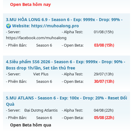
Open Beta hôm nay
Kiểu reset: Reset In Game
Thể loại: Mu Custom thêm đồ mới
Mu Trống Đồng - Hỗ trợ tân thủ khủng - Auto RS
3.
MU HỎA LONG 6.9 - Season 6 - Exp: 9999x - Drop: 99% -
Antihack: CheatGuard
Mu mới ra tháng 08 2026 - Mở máy chủ
Tình Yêu
vào 08h
🌍 Website: https://muhoalong.pro
ngày 06/08/2626
- Server:
- Alpha Test:
01/08
(15h)
https://facebook.com/muhoalong
Exp: 9999x - Drop: 90%
- Phiên Bản:
Season 6
- Open Beta:
03/08
(15h)
Kiểu reset: Reset In Game
Thể loại: Mu Nguyên bản Webzen
MU HỎA LONG 6.9 - 🌍 Website: https://muhoalong.pro
4.
Siêu phẩm SS6 2026 - Season 6 - Exp: 9999x - Drop: 90% -
Antihack: ICMPROTECT ✅ 🔴 ✨ ⚡️
Mu mới ra tháng 08 2026 - Mở máy chủ
Boss drop 1h/lần, Set tân thủ free
https://facebook.com/muhoalong
vào 15h ngày
- Server:
Viet Plus
- Alpha Test:
29/07
(13h)
03/08/2626
- Phiên Bản:
Season 6
- Open Beta:
30/07
(13h)
Exp: 9999x - Drop: 99%
Siêu phẩm SS6 2026 - Boss drop 1h/lần, Set tân thủ free
Kiểu reset: Non Reset
5.
MU ATLANS - Season 6 - Exp: 100x - Drop: 20% - Reset Đổi
Mu mới ra tháng 07 2026 - Mở máy chủ
Viet Plus
vào 13h
Quà
Thể loại: Mu Nguyên bản Webzen
ngày 30/07/2626
- Server:
Đại Dương Atlantis
- Alpha Test:
04/08
(22h)
Antihack: XShield
- Phiên Bản:
Season 6
- Open Beta:
05/08
(22h)
Exp: 9999x - Drop: 90%
Open Beta hôm qua
Kiểu reset: Reset In Game