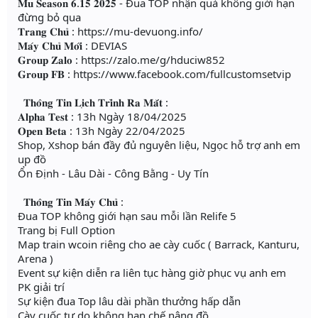
𝐌𝐮 𝐒𝐞𝐚𝐬𝐨𝐧 𝟔.𝟏𝟓 𝟐𝟎𝟐𝟓 - Đua TOP nhận quà không giới hạn
đừng bỏ qua
𝐓𝐫𝐚𝐧𝐠 𝐂𝐡𝐮̉ : https://mu-devuong.info/
𝐌𝐚́𝐲 𝐂𝐡𝐮̉ 𝐌𝐨̛́𝐢 : DEVIAS
𝐆𝐫𝐨𝐮𝐩 𝐙𝐚𝐥𝐨 : https://zalo.me/g/hduciw852
𝐆𝐫𝐨𝐮𝐩 𝐅𝐁 : https://www.facebook.com/fullcustomsetvip
𝐓𝐡𝐨̂𝐧𝐠 𝐓𝐢𝐧 𝐋𝐢̣𝐜𝐡 𝐓𝐫𝐢̀𝐧𝐡 𝐑𝐚 𝐌𝐚̆́𝐭 :
𝐀𝐥𝐩𝐡𝐚 𝐓𝐞𝐬𝐭 : 13h Ngày 18/04/2025
𝐎𝐩𝐞𝐧 𝐁𝐞𝐭𝐚 : 13h Ngày 22/04/2025
Shop, Xshop bán đầy đủ nguyên liệu, Ngọc hỗ trợ anh em
up đồ
Ổn Định - Lâu Dài - Công Bằng - Uy Tín
𝐓𝐡𝐨̂𝐧𝐠 𝐓𝐢𝐧 𝐌𝐚́𝐲 𝐂𝐡𝐮̉ :
Đua TOP không giới hạn sau mỗi lần Relife 5
Trang bị Full Option
Map train wcoin riêng cho ae cày cuốc ( Barrack, Kanturu,
Arena )
Event sự kiện diễn ra liên tục hàng giờ phục vụ anh em
PK giải trí
Sự kiện đua Top lâu dài phần thưởng hấp dẫn
Cày cuốc tự do không hạn chế nâng đồ