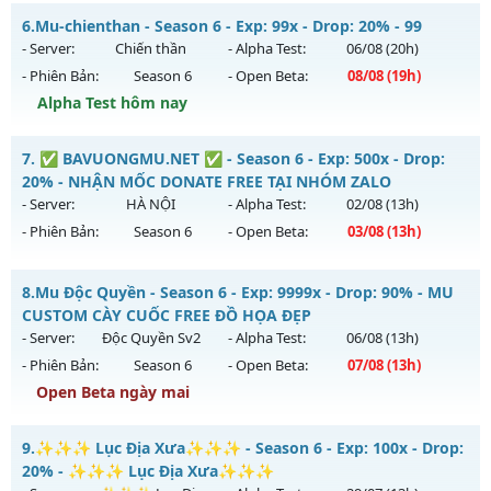
Thể loại: Mu Bán Đồ Full Trong Shop
MU ATLANS - Reset Đổi Quà
6.
Mu-chienthan - Season 6 - Exp: 99x - Drop: 20% - 99
Antihack: Phoenix 2026
Mu mới ra tháng 08 2026 - Mở máy chủ
Đại Dương Atlantis
- Server:
Chiến thần
- Alpha Test:
06/08
(20h)
vào 22h ngày 05/08/2626
- Phiên Bản:
Season 6
- Open Beta:
08/08
(19h)
Exp: 100x - Drop: 20%
Alpha Test hôm nay
Kiểu reset: Reset In Game
Mu-chienthan - 99
7.
✅ BAVUONGMU.NET ✅ - Season 6 - Exp: 500x - Drop:
Thể loại: Mu Nguyên bản Webzen
Mu mới ra tháng 08 2026 - Mở máy chủ
Chiến thần
vào 19h
20% - NHẬN MỐC DONATE FREE TẠI NHÓM ZALO
Antihack: Shark
ngày 08/08/2626
- Server:
HÀ NỘI
- Alpha Test:
02/08
(13h)
- Phiên Bản:
Season 6
- Open Beta:
03/08
(13h)
Exp: 99x - Drop: 20%
Kiểu reset: Reset In Game
✅ BAVUONGMU.NET ✅ - NHẬN MỐC DONATE FREE TẠI
8.
Mu Độc Quyền - Season 6 - Exp: 9999x - Drop: 90% - MU
Thể loại: Mu Nguyên bản Webzen
NHÓM ZALO
CUSTOM CÀY CUỐC FREE ĐỒ HỌA ĐẸP
Antihack: Anti 8x
Mu mới ra tháng 08 2026 - Mở máy chủ
HÀ NỘI
vào 13h
- Server:
Độc Quyền Sv2
- Alpha Test:
06/08
(13h)
ngày 03/08/2626
- Phiên Bản:
Season 6
- Open Beta:
07/08
(13h)
Exp: 500x - Drop: 20%
Open Beta ngày mai
Kiểu reset: Reset In Game
Mu Độc Quyền - MU CUSTOM CÀY CUỐC FREE ĐỒ HỌA ĐẸP
9.
✨✨✨ Lục Địa Xưa✨✨✨ - Season 6 - Exp: 100x - Drop:
Thể loại: Mu Nguyên bản Webzen
Mu mới ra tháng 08 2026 - Mở máy chủ
Độc Quyền Sv2
vào
20% - ✨✨✨ Lục Địa Xưa✨✨✨
Antihack: FPS 60 PLUS - CHỐNG HACK 100%