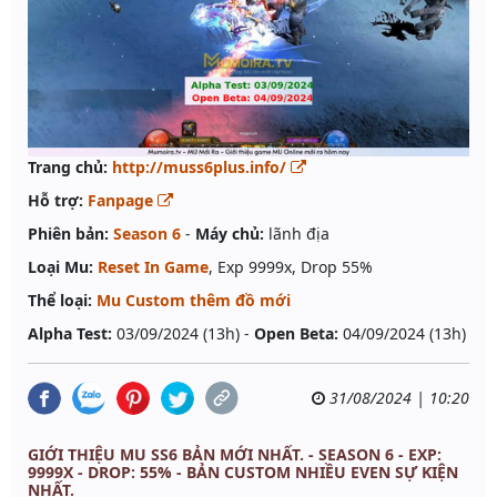
Trang chủ:
http://muss6plus.info/
Hỗ trợ:
Fanpage
Phiên bản:
Season 6
-
Máy chủ:
lãnh địa
Loại Mu:
Reset In Game
, Exp 9999x, Drop 55%
Thể loại:
Mu Custom thêm đồ mới
Alpha Test:
03/09/2024 (13h) -
Open Beta:
04/09/2024 (13h)
31/08/2024 | 10:20
GIỚI THIỆU MU SS6 BẢN MỚI NHẤT. - SEASON 6 - EXP:
9999X - DROP: 55% - BẢN CUSTOM NHIỀU EVEN SỰ KIỆN
NHẤT.