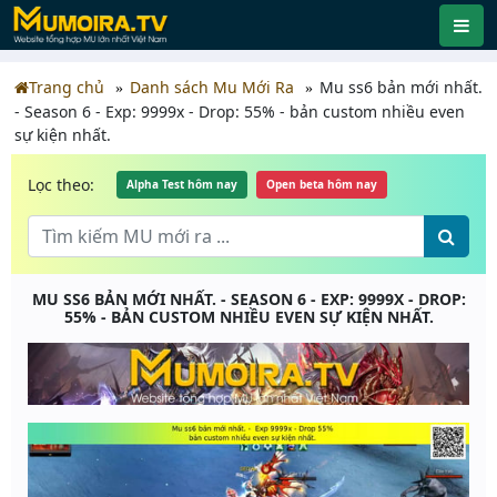
Trang chủ
Danh sách Mu Mới Ra
Mu ss6 bản mới nhất.
- Season 6 - Exp: 9999x - Drop: 55% - bản custom nhiều even
sự kiện nhất.
Lọc theo:
Alpha Test hôm nay
Open beta hôm nay
MU SS6 BẢN MỚI NHẤT. - SEASON 6 - EXP: 9999X - DROP:
55% - BẢN CUSTOM NHIỀU EVEN SỰ KIỆN NHẤT.