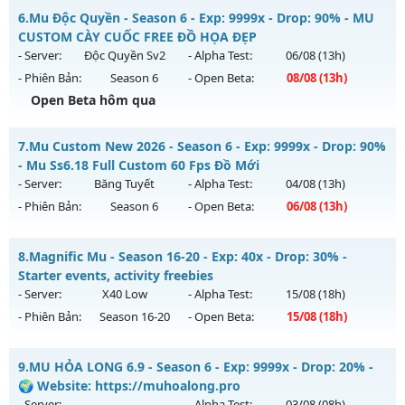
Thể loại: Mu Bán Đồ Full Trong Shop
Mu Vĩnh Cửu - Siêu phẩm chuẩn Webzen cực hấp dẫn
6.
Mu Độc Quyền - Season 6 - Exp: 9999x - Drop: 90% - MU
Antihack: Phoenix chống hack mới
Mu mới ra tháng 08 2026 - Mở máy chủ
Lục Địa
vào 08h
CUSTOM CÀY CUỐC FREE ĐỒ HỌA ĐẸP
ngày 09/08/2626
- Server:
Độc Quyền Sv2
- Alpha Test:
06/08
(13h)
- Phiên Bản:
Season 6
- Open Beta:
08/08
(13h)
Exp: 9999x - Drop: 90%
Open Beta hôm qua
Kiểu reset: Reset In Game
Thể loại: Mu Nguyên bản Webzen
Mu Độc Quyền - MU CUSTOM CÀY CUỐC FREE ĐỒ HỌA ĐẸP
7.
Mu Custom New 2026 - Season 6 - Exp: 9999x - Drop: 90%
Antihack: ICMPROTECT ✅ 🔴 ✨ ⚡️
Mu mới ra tháng 08 2026 - Mở máy chủ
Độc Quyền Sv2
vào
- Mu Ss6.18 Full Custom 60 Fps Đồ Mới
13h ngày 08/08/2626
- Server:
Băng Tuyết
- Alpha Test:
04/08
(13h)
- Phiên Bản:
Season 6
- Open Beta:
06/08
(13h)
Exp: 9999x - Drop: 90%
Kiểu reset: Reset In Game
Mu Custom New 2026 - Mu Ss6.18 Full Custom 60 Fps Đồ
8.
Magnific Mu - Season 16-20 - Exp: 40x - Drop: 30% -
Thể loại: Mu Custom thêm đồ mới
Mới
Starter events, activity freebies
Antihack: SharkGaurd
Mu mới ra tháng 08 2026 - Mở máy chủ
Băng Tuyết
vào 13h
- Server:
X40 Low
- Alpha Test:
15/08
(18h)
ngày 06/08/2626
- Phiên Bản:
Season 16-20
- Open Beta:
15/08
(18h)
Exp: 9999x - Drop: 90%
Magnific Mu - Starter events, activity freebies
Kiểu reset: Reset In Game
9.
MU HỎA LONG 6.9 - Season 6 - Exp: 9999x - Drop: 20% -
Mu mới ra tháng 08 2026 - Mở máy chủ
X40 Low
vào 18h
🌍 Website: https://muhoalong.pro
Thể loại: Mu Custom thêm đồ mới
ngày 15/08/2626
- Server:
- Alpha Test:
03/08
(08h)