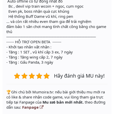
Auto offline có tự động nhặt đồ
Bc , devil vip train wcoin + ngọc, cụm ngọc
Even pk, boss nhận quà cực khủng
Hệ thống Buff Dame vũ khí, ring pen
... và còn rất nhiều even tham gia để trải nghiệm
đảm bảo 1 sân chơi mang tính chất công bằng cho game
thủ
────────────────────────────────
------ HỖ TRỢ OPEN BETA -------
- Khởi tạo nhân vật nhận :
- Tặng : 1 SET , vũ khí cấp 3 ex, 7 ngày
- Tặng : Tặng wing cấp 2, 7 ngày
- Tặng : Gấu Panda, 3 ngày
Hãy đánh giá MU này!
️🏆Ghi chú bởi Mumoira.tv: nếu bài giới thiệu mu mới ra
có like & share nhận code game, vui lòng tham gia trực
tiếp tại Fanpage của
Mu ss6 bản mới nhất.
theo đường
dẫn sau:
Fanpage