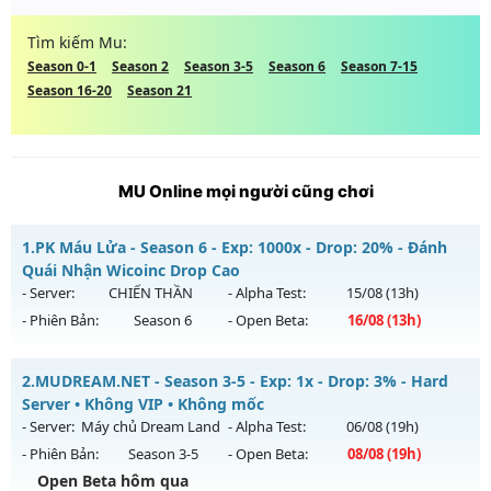
Tìm kiếm Mu:
Season 0-1
Season 2
Season 3-5
Season 6
Season 7-15
Season 16-20
Season 21
MU Online mọi người cũng chơi
1.
PK Máu Lửa - Season 6 - Exp: 1000x - Drop: 20% - Đánh
Quái Nhận Wicoinc Drop Cao
- Server:
CHIẾN THẦN
- Alpha Test:
15/08
(13h)
- Phiên Bản:
Season 6
- Open Beta:
16/08
(13h)
PK Máu Lửa - Đánh Quái Nhận Wicoinc Drop Cao
2.
MUDREAM.NET - Season 3-5 - Exp: 1x - Drop: 3% - Hard
Mu mới ra tháng 08 2026 - Mở máy chủ
CHIẾN THẦN
vào
Server • Không VIP • Không mốc
13h ngày 16/08/2626
- Server:
Máy chủ Dream Land
- Alpha Test:
06/08
(19h)
- Phiên Bản:
Season 3-5
- Open Beta:
08/08
(19h)
Exp: 1000x - Drop: 20%
Open Beta hôm qua
Kiểu reset: Reset In Game