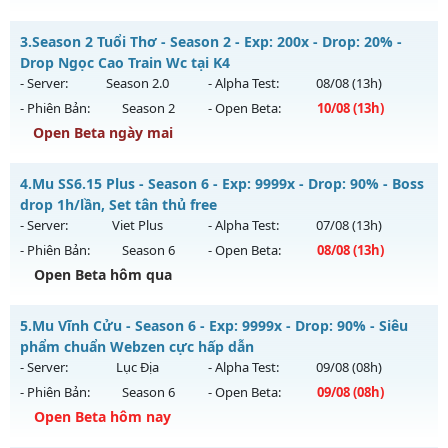
Thể loại: Mu Nguyên bản Webzen
MUDREAM.NET - Hard Server • Không VIP • Không mốc
3.
Season 2 Tuổi Thơ - Season 2 - Exp: 200x - Drop: 20% -
Antihack: GameGuard
Mu mới ra tháng 08 2026 - Mở máy chủ
Máy chủ Dream
Drop Ngọc Cao Train Wc tại K4
Land
vào 19h ngày 08/08/2626
- Server:
Season 2.0
- Alpha Test:
08/08
(13h)
- Phiên Bản:
Season 2
- Open Beta:
10/08
(13h)
Exp: 1x - Drop: 3%
Open Beta ngày mai
Kiểu reset: Non Reset
Thể loại: Mu Nguyên bản Webzen
Season 2 Tuổi Thơ - Drop Ngọc Cao Train Wc tại K4
4.
Mu SS6.15 Plus - Season 6 - Exp: 9999x - Drop: 90% - Boss
Antihack: Chống Hack/ Dupe 100%
Mu mới ra tháng 08 2026 - Mở máy chủ
Season 2.0
vào 13h
drop 1h/lần, Set tân thủ free
ngày 10/08/2626
- Server:
Viet Plus
- Alpha Test:
07/08
(13h)
- Phiên Bản:
Season 6
- Open Beta:
08/08
(13h)
Exp: 200x - Drop: 20%
Open Beta hôm qua
Kiểu reset: Reset In Game
Thể loại: Mu Bán Đồ Full Trong Shop
Mu SS6.15 Plus - Boss drop 1h/lần, Set tân thủ free
5.
Mu Vĩnh Cửu - Season 6 - Exp: 9999x - Drop: 90% - Siêu
Antihack: GameGuard
Mu mới ra tháng 08 2026 - Mở máy chủ
Viet Plus
vào 13h
phẩm chuẩn Webzen cực hấp dẫn
ngày 08/08/2626
- Server:
Lục Địa
- Alpha Test:
09/08
(08h)
- Phiên Bản:
Season 6
- Open Beta:
09/08
(08h)
Exp: 9999x - Drop: 90%
Open Beta hôm nay
Kiểu reset: Reset In Game