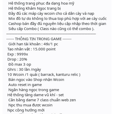
Hệ thống trang phục đa dạng hoa mỹ
Hệ thống Khảm Ngọc trang bị
Đầy đủ các máp cày wcoin cho cả dân cày và nạp
Mix đồ tự do không lo thua top phù hợp với ae cày cuốc
Cashop bán đầy đủ nguyên liệu cập nhập theo thời gian
Siêu cấp Combo ( Class nào cũng có thể combo ).
────────────────────────────────
------ THÔNG TIN TRONG GAME -------
Giới hạn tài khoản : 4tk/1 pc
Tạo nhân vật : 15.000 point
Exp : 9999x
Drop : 20%
Đồ max 3 op
Ghrs : 30 lần /ngày
10 Wcoin /1 quái ( barrack, kanturu relic )
Bán ngọc vào Shop nhận Wcoin
Auto reset in game
Ngân hàng ngọc trong game
Hệ thống tăng dame vũ khí - set
Cân bằng dame 7 class chuẩn web zen
Npc thu mua được wcoin
Npc cộng hưởng mới