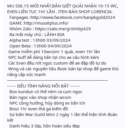
MU SS6.15 MỚI NHẤT.BẢN GIẾT QUÁI NHẬN 10-15 WC,
EVEN LIÊN TỤC 1H/ LẦN . ITEN BÁN SHOP LORENCIA.
Fanpages :http://www.facebook.com/banpkgold2024
GAME :http://muss6plus.info/
Nhóm Zalo : https://zalo.me/g/xlmbji429
Ra mắt máy chủ : LÃNH ĐỊA
Alpha test : 13h00 03/09/2024
Open Beta : 13h00 04/09/2024
Game miễm phí 10wcoin/ 1 quái, even 1h/ lần
NPC buff dễ dàng tiện lợi cho ae cấu hình kém
Các Even đều rớt ngọc custom để ae đập đồ tự do
Wing và các nguyên liệu được bán tại shop để game thủ
nâng cấp sức mạnh
────────────────────────────────
------ SIÊU TÍNH NĂNG NỔI BẬT -------
Box kundun có thể ném ra cụm ngọc
Bán ngọc vào shop nhận wcoin
NPC cộng hưởng, hủy dòng ex tiện ích
Boss 1h/ even thả ga kiếm đồ
Sự kiện War Guild Mini 2 ngày 1 lần thể hiện tính đoàn
kết
Danh hiệu 3 lớp, hồn hoàn siêu đẹp