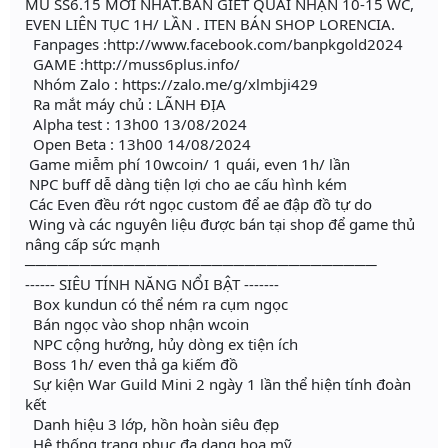
MU SS6.15 MỚI NHẤT.BẢN GIẾT QUÁI NHẬN 10-15 WC,
EVEN LIÊN TỤC 1H/ LẦN . ITEN BÁN SHOP LORENCIA.
Fanpages :http://www.facebook.com/banpkgold2024
GAME :http://muss6plus.info/
Nhóm Zalo : https://zalo.me/g/xlmbji429
Ra mắt máy chủ : LÃNH ĐỊA
Alpha test : 13h00 13/08/2024
Open Beta : 13h00 14/08/2024
Game miễm phí 10wcoin/ 1 quái, even 1h/ lần
NPC buff dễ dàng tiện lợi cho ae cấu hình kém
Các Even đều rớt ngọc custom để ae đập đồ tự do
Wing và các nguyên liệu được bán tại shop để game thủ
nâng cấp sức mạnh
────────────────────────────────
------ SIÊU TÍNH NĂNG NỔI BẬT -------
Box kundun có thể ném ra cụm ngọc
Bán ngọc vào shop nhận wcoin
NPC cộng hưởng, hủy dòng ex tiện ích
Boss 1h/ even thả ga kiếm đồ
Sự kiện War Guild Mini 2 ngày 1 lần thể hiện tính đoàn
kết
Danh hiệu 3 lớp, hồn hoàn siêu đẹp
Hệ thống trang phục đa dạng hoa mỹ