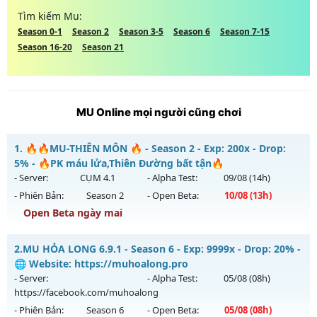
Tìm kiếm Mu:
Season 0-1
Season 2
Season 3-5
Season 6
Season 7-15
Season 16-20
Season 21
MU Online mọi người cũng chơi
1.
🔥🔥MU-THIÊN MÔN 🔥 - Season 2 - Exp: 200x - Drop:
5% - 🔥PK máu lửa,Thiên Đường bất tận🔥
- Server:
CỤM 4.1
- Alpha Test:
09/08
(14h)
- Phiên Bản:
Season 2
- Open Beta:
10/08
(13h)
Open Beta ngày mai
🔥🔥MU-THIÊN MÔN 🔥 - 🔥PK máu lửa,Thiên Đường bất
2.
MU HỎA LONG 6.9.1 - Season 6 - Exp: 9999x - Drop: 20% -
tận🔥
🌐 Website: https://muhoalong.pro
Mu mới ra tháng 08 2026 - Mở máy chủ
CỤM 4.1
vào 13h
- Server:
- Alpha Test:
05/08
(08h)
ngày 10/08/2626
https://facebook.com/muhoalong
- Phiên Bản:
Season 6
- Open Beta:
05/08
(08h)
Exp: 200x - Drop: 5%