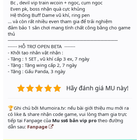
Bc , devil vip train wcoin + ngọc, cụm ngọc
Even pk, boss nhận quà cực khủng
Hệ thống Buff Dame vũ khí, ring pen
... và còn rất nhiều even tham gia để trải nghiệm
đảm bảo 1 sân chơi mang tính chất công bằng cho game
thủ
────────────────────────────────
------ HỖ TRỢ OPEN BETA -------
- Khởi tạo nhân vật nhận :
- Tặng : 1 SET , vũ khí cấp 3 ex, 7 ngày
- Tặng : Tặng wing cấp 2, 7 ngày
- Tặng : Gấu Panda, 3 ngày
Hãy đánh giá MU này!
️🏆Ghi chú bởi Mumoira.tv: nếu bài giới thiệu mu mới ra
có like & share nhận code game, vui lòng tham gia trực
tiếp tại Fanpage của
Mu ss6 bản vip pro
theo đường
dẫn sau:
Fanpage