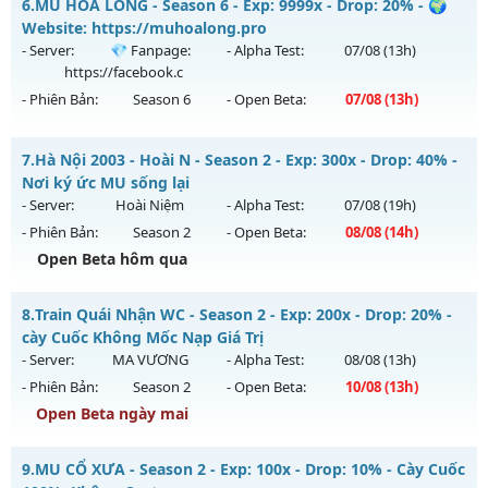
6.
MU HỎA LONG - Season 6 - Exp: 9999x - Drop: 20% - 🌍
Thể loại: Mu Nguyên bản Webzen
Mu mới ra tháng 07 2026 - Mở máy chủ
Website: https://muhoalong.pro
Antihack: VIP SHIELD
https://facebook.com/muhoalong
vào 19h ngày
- Server:
💎 Fanpage:
- Alpha Test:
07/08
(13h)
30/07/2626
https://facebook.c
- Phiên Bản:
Season 6
- Open Beta:
07/08
(13h)
Exp: 9999x - Drop: 99%
Kiểu reset: Non Reset
MU HỎA LONG - 🌍 Website: https://muhoalong.pro
7.
Hà Nội 2003 - Hoài N - Season 2 - Exp: 300x - Drop: 40% -
Thể loại: Mu Nguyên bản Webzen
Mu mới ra tháng 08 2026 - Mở máy chủ
💎 Fanpage:
Nơi ký ức MU sống lại
Antihack: Xshiel
https://facebook.c
vào 13h ngày 07/08/2626
- Server:
Hoài Niệm
- Alpha Test:
07/08
(19h)
- Phiên Bản:
Season 2
- Open Beta:
08/08
(14h)
Exp: 9999x - Drop: 20%
Open Beta hôm qua
Kiểu reset: Non Reset
Thể loại: Mu Nguyên bản Webzen
Hà Nội 2003 - Hoài N - Nơi ký ức MU sống lại
8.
Train Quái Nhận WC - Season 2 - Exp: 200x - Drop: 20% -
Antihack: XShield
Mu mới ra tháng 08 2026 - Mở máy chủ
Hoài Niệm
vào 14h
cày Cuốc Không Mốc Nạp Giá Trị
ngày 08/08/2626
- Server:
MA VƯƠNG
- Alpha Test:
08/08
(13h)
- Phiên Bản:
Season 2
- Open Beta:
10/08
(13h)
Exp: 300x - Drop: 40%
Open Beta ngày mai
Kiểu reset: Reset In Game
Thể loại: Mu Custom thêm đồ mới
Train Quái Nhận WC - cày Cuốc Không Mốc Nạp Giá Trị
9.
MU CỔ XƯA - Season 2 - Exp: 100x - Drop: 10% - Cày Cuốc