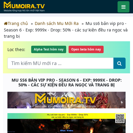
Trang chủ
Danh sách Mu Mới Ra
Mu ss6 bản vip pro -
Season 6 - Exp: 9999x - Drop: 50% - các sự kiện đều ra ngọc và
trang bị
Lọc theo:
Alpha Test hôm nay
Open beta hôm nay
MU SS6 BẢN VIP PRO - SEASON 6 - EXP: 9999X - DROP:
50% - CÁC SỰ KIỆN ĐỀU RA NGỌC VÀ TRANG BỊ