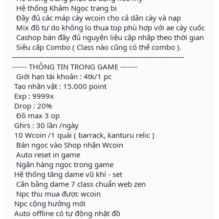
Hệ thống Khảm Ngọc trang bị
Đầy đủ các máp cày wcoin cho cả dân cày và nạp
Mix đồ tự do không lo thua top phù hợp với ae cày cuốc
Cashop bán đầy đủ nguyên liệu cập nhập theo thời gian
Siêu cấp Combo ( Class nào cũng có thể combo ).
────────────────────────────────
------ THÔNG TIN TRONG GAME -------
Giới hạn tài khoản : 4tk/1 pc
Tạo nhân vật : 15.000 point
Exp : 9999x
Drop : 20%
Đồ max 3 op
Ghrs : 30 lần /ngày
10 Wcoin /1 quái ( barrack, kanturu relic )
Bán ngọc vào Shop nhận Wcoin
Auto reset in game
Ngân hàng ngọc trong game
Hệ thống tăng dame vũ khí - set
Cân bằng dame 7 class chuẩn web zen
Npc thu mua được wcoin
Npc cộng hưởng mới
Auto offline có tự động nhặt đồ