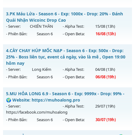
Kiểu reset: Reset In Game
MU HỎA LONG 6.9.1 - 🌐 Website: https://muhoalong.pro
3.
PK Máu Lửa - Season 6 - Exp: 1000x - Drop: 20% - Đánh
Thể loại: Mu Nguyên bản Webzen
Mu mới ra tháng 08 2026 - Mở máy chủ
Quái Nhận Wicoinc Drop Cao
Antihack: Sharkguard
https://facebook.com/muhoalong
vào 08h ngày
- Server:
CHIẾN THẦN
- Alpha Test:
15/08
(13h)
05/08/2626
- Phiên Bản:
Season 6
- Open Beta:
16/08
(13h)
Exp: 9999x - Drop: 20%
PK Máu Lửa - Đánh Quái Nhận Wicoinc Drop Cao
Kiểu reset: Non Reset
4.
CÀY CHAY HÚP MỐC NẠP - Season 6 - Exp: 500x - Drop:
Mu mới ra tháng 08 2026 - Mở máy chủ
CHIẾN THẦN
vào
25% - Boss liên tục, event cả ngày, vào là mê , Open 19:00
Thể loại: Mu Nguyên bản Webzen
13h ngày 16/08/2626
hôm nay
Antihack: XShield
- Server:
Long Kiếm
- Alpha Test:
04/08
(13h)
Exp: 1000x - Drop: 20%
- Phiên Bản:
Season 6
- Open Beta:
06/08
(19h)
Kiểu reset: Reset In Game
Thể loại: Mu Nguyên bản Webzen
CÀY CHAY HÚP MỐC NẠP - Boss liên tục, event cả ngày, vào
5.
MU HỎA LONG 6.9 - Season 6 - Exp: 9999x - Drop: 99% -
là mê , Open 19:00 hôm nay
Antihack: GameGuard
🌍 Website: https://muhoalong.pro
Mu mới ra tháng 08 2026 - Mở máy chủ
Long Kiếm
vào 19h
- Server:
- Alpha Test:
29/07
(19h)
ngày 06/08/2626
https://facebook.com/muhoalong
- Phiên Bản:
Season 6
- Open Beta:
30/07
(19h)
Exp: 500x - Drop: 25%
Kiểu reset: Reset In Game
MU HỎA LONG 6.9 - 🌍 Website: https://muhoalong.pro