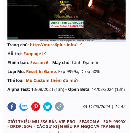
Trang chủ:
http://muss6plus.info/
Hỗ trợ:
Fanpage
Phiên bản:
Season 6
-
Máy chủ:
Lãnh Địa mới
Loại Mu:
Reset In Game
, Exp 9999x, Drop 50%
Thể loại:
Mu Custom thêm đồ mới
Alpha Test:
13/08/2024 (13h) -
Open Beta:
14/08/2024 (13h)
11/08/2024 | 14:42
GIỚI THIỆU MU SS6 BẢN VIP PRO - SEASON 6 - EXP: 9999X
- DROP: 50% - CÁC SỰ KIỆN ĐỀU RA NGỌC VÀ TRANG BỊ