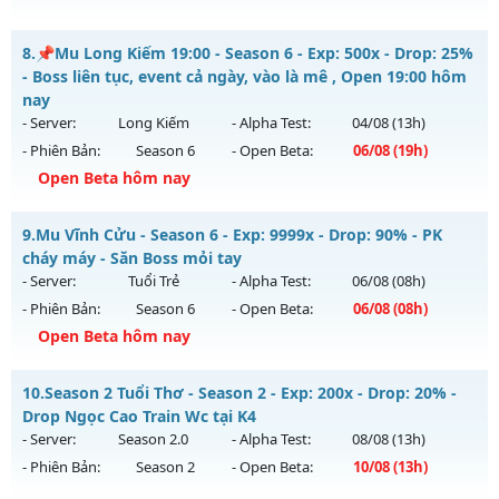
Exp: 9999x - Drop: 80%
Luminous Mu - Unique resets system, freebies!
Kiểu reset: Reset In Game
8.
📌Mu Long Kiếm 19:00 - Season 6 - Exp: 500x - Drop: 25%
Mu mới ra tháng 08 2026 - Mở máy chủ
X100 Dynamic
vào
- Boss liên tục, event cả ngày, vào là mê , Open 19:00 hôm
Thể loại: Mu Nguyên bản Webzen
19h ngày 09/08/2626
nay
Antihack: KHÔNG THỂ HACK
- Server:
Long Kiếm
- Alpha Test:
04/08
(13h)
Exp: 100x - Drop: 30%
- Phiên Bản:
Season 6
- Open Beta:
06/08
(19h)
Kiểu reset: Reset In Game
Open Beta hôm nay
Thể loại: Mu Nguyên bản Webzen
📌Mu Long Kiếm 19:00 - Boss liên tục, event cả ngày, vào là
Antihack: Yes
9.
Mu Vĩnh Cửu - Season 6 - Exp: 9999x - Drop: 90% - PK
mê , Open 19:00 hôm nay
cháy máy - Săn Boss mỏi tay
Mu mới ra tháng 08 2026 - Mở máy chủ
Long Kiếm
vào 19h
- Server:
Tuổi Trẻ
- Alpha Test:
06/08
(08h)
ngày 06/08/2626
- Phiên Bản:
Season 6
- Open Beta:
06/08
(08h)
Exp: 500x - Drop: 25%
Open Beta hôm nay
Kiểu reset: Reset In Game
Mu Vĩnh Cửu - PK cháy máy - Săn Boss mỏi tay
10.
Season 2 Tuổi Thơ - Season 2 - Exp: 200x - Drop: 20% -
Thể loại: Mu Nguyên bản Webzen
Mu mới ra tháng 08 2026 - Mở máy chủ
Tuổi Trẻ
vào 08h
Drop Ngọc Cao Train Wc tại K4
Antihack: VIP SHIELD
ngày 06/08/2626
- Server:
Season 2.0
- Alpha Test:
08/08
(13h)
- Phiên Bản:
Season 2
- Open Beta:
10/08
(13h)
Exp: 9999x - Drop: 90%