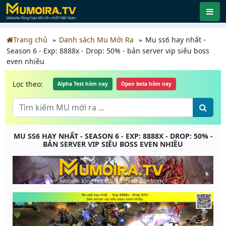
Trang chủ
Danh sách Mu Mới Ra
Mu ss6 hay nhất -
Season 6 - Exp: 8888x - Drop: 50% - bản server vip siêu boss
even nhiều
Lọc theo:
Alpha Test hôm nay
Open beta hôm nay
MU SS6 HAY NHẤT - SEASON 6 - EXP: 8888X - DROP: 50% -
BẢN SERVER VIP SIÊU BOSS EVEN NHIỀU