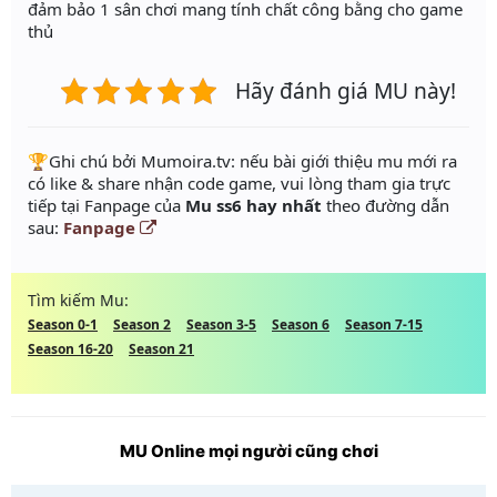
đảm bảo 1 sân chơi mang tính chất công bằng cho game
thủ
Hãy đánh giá MU này!
️🏆Ghi chú bởi Mumoira.tv: nếu bài giới thiệu mu mới ra
có like & share nhận code game, vui lòng tham gia trực
tiếp tại Fanpage của
Mu ss6 hay nhất
theo đường dẫn
sau:
Fanpage
Tìm kiếm Mu:
Season 0-1
Season 2
Season 3-5
Season 6
Season 7-15
Season 16-20
Season 21
MU Online mọi người cũng chơi