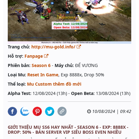
Trang chủ:
http://mu-gold.info/
Hỗ trợ:
Fanpage
Phiên bản:
Season 6
-
Máy chủ:
ĐẾ VƯƠNG
Loại Mu:
Reset In Game
, Exp 8888x, Drop 50%
Thể loại:
Mu Custom thêm đồ mới
Alpha Test:
12/08/2024 (13h) -
Open Beta:
13/08/2024 (13h)
10/08/2024 | 09:42
GIỚI THIỆU MU SS6 HAY NHẤT - SEASON 6 - EXP: 8888X -
DROP: 50% - BẢN SERVER VIP SIÊU BOSS EVEN NHIỀU