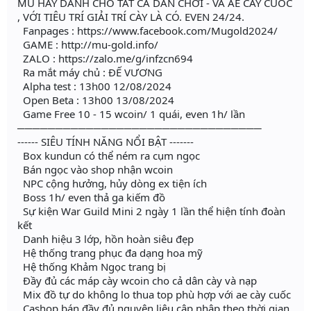
MU HAY DÀNH CHO TẤT CẢ DÂN CHƠI - VÀ AE CÀY CUỐC
, VỚI TIÊU TRÍ GIẢI TRÍ CÀY LÀ CÓ. EVEN 24/24.
Fanpages : https://www.facebook.com/Mugold2024/
GAME : http://mu-gold.info/
ZALO : https://zalo.me/g/infzcn694
Ra mắt máy chủ : ĐẾ VƯƠNG
Alpha test : 13h00 12/08/2024
Open Beta : 13h00 13/08/2024
Game Free 10 - 15 wcoin/ 1 quái, even 1h/ lần
────────────────────────────────
------ SIÊU TÍNH NĂNG NỔI BẬT -------
Box kundun có thể ném ra cụm ngọc
Bán ngọc vào shop nhận wcoin
NPC cộng hưởng, hủy dòng ex tiện ích
Boss 1h/ even thả ga kiếm đồ
Sự kiện War Guild Mini 2 ngày 1 lần thể hiện tính đoàn
kết
Danh hiệu 3 lớp, hồn hoàn siêu đẹp
Hệ thống trang phục đa dạng hoa mỹ
Hệ thống Khảm Ngọc trang bị
Đầy đủ các máp cày wcoin cho cả dân cày và nạp
Mix đồ tự do không lo thua top phù hợp với ae cày cuốc
Cashop bán đầy đủ nguyên liệu cập nhập theo thời gian