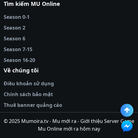
88
|
tài xỉu
Tìm kiếm MU Online
online
|
sunwin
|
hitclub
|
b52club
|
iwin
cái uy tín
|
kèo nhà
Season 0-1
cái
|
nowgoal
|
1gom
|
net88
|
max88
|
Season 2
đĩa
|
bắn cá đổi
thưởng
Season 6
|
https://bongdalu.ceo
|
trang chủ
fly88
|
new88
|
https://keonhacai.claims/
|
ht
Season 7-15
bóng đá
|
NEW88
|
socolive
Season 16-20
tv
|
hitclub
|
ok9
|
Hitclub
|
Vic88
|
Red8
win
|
Xoilac
|
open 88
|
open 88
|
sun
Về chúng tôi
win
|
hit club
|
Kingfun
|
game bài đổi
Điều khoản sử dụng
thưởng
|
rik vip
|
game bắn cá đổi
thưởng
|
giai ma keo nha
Chính sách bảo mật
cai
|
8xbet
|
MB66
|
ty le ca
Thuê banner quảng cáo
cuoc
|
https://lv88.space/
|
NK88
|
tài xỉu
online
|
tài xỉu online
|
hit club
|
top nhà
© 2025 Mumoira.tv - Mu mới ra - Giới thiệu Server Game
cái uy
Mu Online mới ra hôm nay
tín
|
go88
|
https://ok88vin.com/
|
789BET