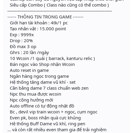
Siêu cấp Combo ( Class nào cũng có thể combo )
────────────────────────────────
------ THÔNG TIN TRONG GAME -------
Giới hạn tài khoản : 4tk/1 pc
Tạo nhân vật : 15.000 point
Exp : 9999x
Drop : 20%
Đồ max 3 op
Ghrs : 20 lần /ngày
10 Wcoin /1 quái ( barrack, kanturu relic )
Bán ngọc vào Shop nhận Wcoin
Auto reset in game
Ngân hàng ngọc trong game
Hệ thống tăng dame vũ khí - set
Cân bằng dame 7 class chuẩn web zen
Npc thu mua được wcoin
Npc cộng hưởng mới
Auto offline có tự động nhặt đồ
Bc , devil vip train wcoin + ngọc, cụm ngọc
Even pk, boss nhận quà cực khủng
Hệ thống Buff Dame vũ khí, ring pen
... và còn rất nhiều even tham gia để trải nghiệm