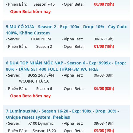
- Phiên Bản:
Season 7-15
- Open Beta:
06/08
(19h)
Exp: 200x - Drop: 20%
Open Beta hôm nay
Kiểu reset: Reset In Game
Thể loại: Mu Nguyên bản Webzen
Huyền Giới - Siêng Năng Làm Nên Tất Cả
5.
MU CỔ XƯA - Season 2 - Exp: 100x - Drop: 10% - Cày Cuốc
Antihack: GameGuard
Mu mới ra tháng 08 2026 - Mở máy chủ
Huyền Giới
vào 19h
100%, Không Custom
ngày 06/08/2626
- Server:
HOÀI NIỆM
- Alpha Test:
30/07
(19h)
- Phiên Bản:
Season 2
- Open Beta:
01/08
(19h)
Exp: 9999x - Drop: 999%
Kiểu reset: Reset In Game
MU CỔ XƯA - Cày Cuốc 100%, Không Custom
6.
ĐUA TOP NHẬN MỐC NẠP - Season 6 - Exp: 9999x - Drop:
Thể loại: Mu Custom thêm đồ mới
Mu mới ra tháng 08 2026 - Mở máy chủ
HOÀI NIỆM
vào 19h
80% - TẶNG SET 400 FULL THẦN+3M WC FREE
Antihack: Anti
ngày 01/08/2626
- Server:
BOSS 24/7 SĂN
- Alpha Test:
06/08
(08h)
WCOINC THẢ GA
Exp: 100x - Drop: 10%
- Phiên Bản:
Season 6
- Open Beta:
06/08
(08h)
Kiểu reset: Reset In Game
Open Beta hôm nay
Thể loại: Mu Nguyên bản Webzen
ĐUA TOP NHẬN MỐC NẠP - TẶNG SET 400 FULL THẦN+3M
Antihack: Phiên bản mới nhất
7.
Luminous Mu - Season 16-20 - Exp: 100x - Drop: 30% -
WC FREE
Unique resets system, freebies!
Mu mới ra tháng 08 2026 - Mở máy chủ
BOSS 24/7 SĂN
- Server:
X100 Dynamic
- Alpha Test:
09/08
(19h)
WCOINC THẢ GA
vào 08h ngày 06/08/2626
- Phiên Bản:
Season 16-20
- Open Beta:
09/08
(19h)