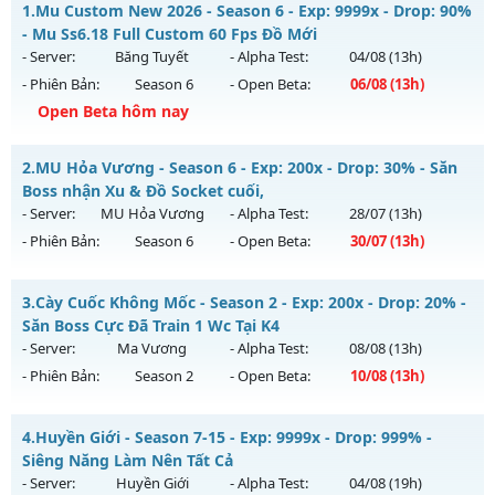
1.
Mu Custom New 2026 - Season 6 - Exp: 9999x - Drop: 90%
- Mu Ss6.18 Full Custom 60 Fps Đồ Mới
- Server:
Băng Tuyết
- Alpha Test:
04/08
(13h)
- Phiên Bản:
Season 6
- Open Beta:
06/08
(13h)
Open Beta hôm nay
Mu Custom New 2026 - Mu Ss6.18 Full Custom 60 Fps Đồ
2.
MU Hỏa Vương - Season 6 - Exp: 200x - Drop: 30% - Săn
Mới
Boss nhận Xu & Đồ Socket cuối,
Mu mới ra tháng 08 2026 - Mở máy chủ
Băng Tuyết
vào 13h
- Server:
MU Hỏa Vương
- Alpha Test:
28/07
(13h)
ngày 06/08/2626
- Phiên Bản:
Season 6
- Open Beta:
30/07
(13h)
Exp: 9999x - Drop: 90%
MU Hỏa Vương - Săn Boss nhận Xu & Đồ Socket cuối,
Kiểu reset: Reset In Game
3.
Cày Cuốc Không Mốc - Season 2 - Exp: 200x - Drop: 20% -
Mu mới ra tháng 07 2026 - Mở máy chủ
MU Hỏa Vương
vào
Săn Boss Cực Đã Train 1 Wc Tại K4
Thể loại: Mu Custom thêm đồ mới
13h ngày 30/07/2626
- Server:
Ma Vương
- Alpha Test:
08/08
(13h)
Antihack: Gold Dragon
- Phiên Bản:
Season 2
- Open Beta:
10/08
(13h)
Exp: 200x - Drop: 30%
Kiểu reset: Reset In Game
Cày Cuốc Không Mốc - Săn Boss Cực Đã Train 1 Wc Tại K4
4.
Huyền Giới - Season 7-15 - Exp: 9999x - Drop: 999% -
Thể loại: Mu Nguyên bản Webzen
Mu mới ra tháng 08 2026 - Mở máy chủ
Ma Vương
vào 13h
Siêng Năng Làm Nên Tất Cả
Antihack: VietGuard
ngày 10/08/2626
- Server:
Huyền Giới
- Alpha Test:
04/08
(19h)