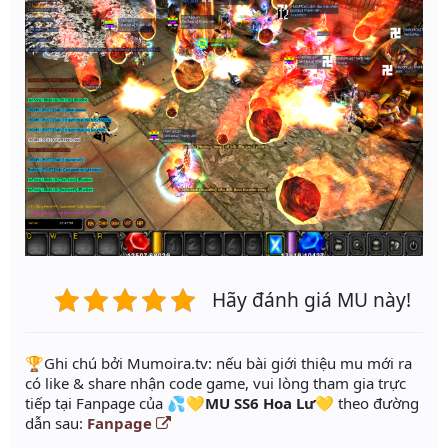
Hãy đánh giá MU này!
️🏆Ghi chú bởi Mumoira.tv: nếu bài giới thiệu mu mới ra
có like & share nhận code game, vui lòng tham gia trực
tiếp tại Fanpage của
💦💛MU SS6 Hoa Lư💛
theo đường
dẫn sau:
Fanpage