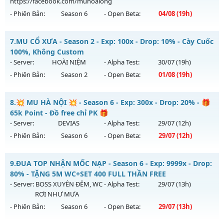
https://facebook.com/muhoalong
Exp: 500x - Drop: 30%
- Phiên Bản:
Season 6
- Open Beta:
04/08
(19h)
Kiểu reset: Reset In Game
Thể loại: Mu Nguyên bản Webzen
MU HỎA LONG 6.9 - 🌍 Website: https://muhoalong.pro
7.
MU CỔ XƯA - Season 2 - Exp: 100x - Drop: 10% - Cày Cuốc
Antihack: Anti Vip Chống hack tuyệt đối
Mu mới ra tháng 08 2026 - Mở máy chủ
100%, Không Custom
https://facebook.com/muhoalong
vào 19h ngày
- Server:
HOÀI NIỆM
- Alpha Test:
30/07
(19h)
04/08/2626
- Phiên Bản:
Season 2
- Open Beta:
01/08
(19h)
Exp: 9999x - Drop: 20%
MU CỔ XƯA - Cày Cuốc 100%, Không Custom
Kiểu reset: Non Reset
8.
💥 MU HÀ NỘI 💥 - Season 6 - Exp: 300x - Drop: 20% - 🎁
Mu mới ra tháng 08 2026 - Mở máy chủ
HOÀI NIỆM
vào 19h
65k Point - Đồ free chỉ PK 🎁
Thể loại: Mu Nguyên bản Webzen
ngày 01/08/2626
- Server:
DEVIAS
- Alpha Test:
29/07
(12h)
Antihack: XShield
- Phiên Bản:
Season 6
- Open Beta:
29/07
(12h)
Exp: 100x - Drop: 10%
Kiểu reset: Reset In Game
💥 MU HÀ NỘI 💥 - 🎁 65k Point - Đồ free chỉ PK 🎁
9.
ĐUA TOP NHẬN MỐC NẠP - Season 6 - Exp: 9999x - Drop:
Thể loại: Mu Nguyên bản Webzen
Mu mới ra tháng 07 2026 - Mở máy chủ
DEVIAS
vào 12h
80% - TẶNG 5M WC+SET 400 FULL THẦN FREE
Antihack: Phiên bản mới nhất
ngày 29/07/2626
- Server:
BOSS XUYÊN ĐÊM, WC
- Alpha Test:
29/07
(13h)
RƠI NHƯ MƯA
Exp: 300x - Drop: 20%
- Phiên Bản:
Season 6
- Open Beta:
29/07
(13h)
Kiểu reset: Reset In Game