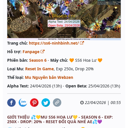
Trang chủ:
https://ss6-ninhbinh.net/
Hỗ trợ:
Fanpage
Phiên bản:
Season 6
-
Máy chủ:
🧡 SS6 Hoa Lư 🧡
Loại Mu:
Reset In Game
, Exp 250x, Drop 20%
Thể loại:
Mu Nguyên bản Webzen
Alpha Test:
24/04/2026 (13h) -
Open Beta:
25/04/2026 (13h)
22/04/2026 | 00:55
GIỚI THIỆU 💦💛MU SS6 HOA LƯ💛 - SEASON 6 - EXP:
250X - DROP: 20% - RESET ĐỔI QUÀ NHÉ AE💦💜