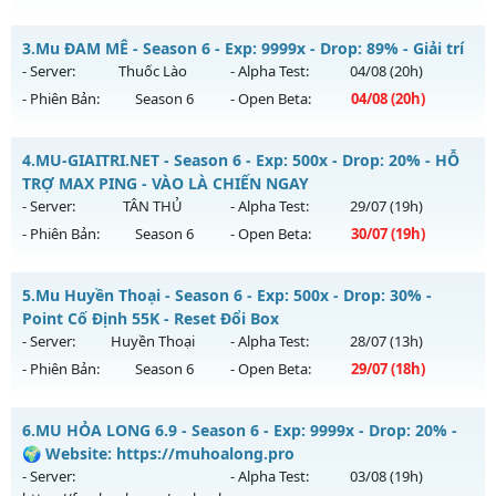
Kiểu reset: Reset In Game
Thể loại: Mu Nguyên bản Webzen
MU HỎA LONG 6.9 - 🌍 Website: https://muhoalong.pro
3.
Mu ĐAM MÊ - Season 6 - Exp: 9999x - Drop: 89% - Giải trí
Antihack: BDCAM
Mu mới ra tháng 07 2026 - Mở máy chủ
- Server:
Thuốc Lào
- Alpha Test:
04/08
(20h)
https://facebook.com/muhoalong
vào 08h ngày
- Phiên Bản:
Season 6
- Open Beta:
04/08
(20h)
28/07/2626
Exp: 9999x - Drop: 99%
Mu ĐAM MÊ - Giải trí
4.
MU-GIAITRI.NET - Season 6 - Exp: 500x - Drop: 20% - HỖ
Kiểu reset: Non Reset
Mu mới ra tháng 08 2026 - Mở máy chủ
Thuốc Lào
vào 20h
TRỢ MAX PING - VÀO LÀ CHIẾN NGAY
ngày 04/08/2626
- Server:
TÂN THỦ
- Alpha Test:
29/07
(19h)
Thể loại: Mu Nguyên bản Webzen
- Phiên Bản:
Season 6
- Open Beta:
30/07
(19h)
Exp: 9999x - Drop: 89%
Antihack: Xshiel
Kiểu reset: Reset In Game
MU-GIAITRI.NET - HỖ TRỢ MAX PING - VÀO LÀ CHIẾN NGAY
5.
Mu Huyền Thoại - Season 6 - Exp: 500x - Drop: 30% -
Thể loại: Mu Bán Đồ Full Trong Shop
Mu mới ra tháng 07 2026 - Mở máy chủ
TÂN THỦ
vào 19h
Point Cố Định 55K - Reset Đổi Box
Antihack: UGK
ngày 30/07/2626
- Server:
Huyền Thoại
- Alpha Test:
28/07
(13h)
- Phiên Bản:
Season 6
- Open Beta:
29/07
(18h)
Exp: 500x - Drop: 20%
Kiểu reset: Reset In Game
Mu Huyền Thoại - Point Cố Định 55K - Reset Đổi Box
6.
MU HỎA LONG 6.9 - Season 6 - Exp: 9999x - Drop: 20% -
Thể loại: Mu Nguyên bản Webzen
Mu mới ra tháng 07 2026 - Mở máy chủ
Huyền Thoại
vào
🌍 Website: https://muhoalong.pro
Antihack: FPS 60 - CHỐNG HACK 100%
18h ngày 29/07/2626
- Server:
- Alpha Test:
03/08
(19h)