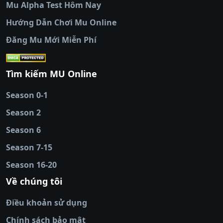
Mu Alpha Test Hôm Nay
luongsontv
|
trực tiếp bóng đá cakhiatv
|
trực
tiếp bóng đá
Hướng Dẫn Chơi Mu Online
socolive
|
xoso66
|
DABET
|
xem bóng đá
Đăng Mu Mới Miễn Phí
cakhiatv
|
kèo nhà
cái
|
qh88
|
Ok9
|
nhatvip
|
socolive
|
Ku
88
|
tài xỉu
Tìm kiếm MU Online
online
|
sunwin
|
hitclub
|
b52club
|
iwin
cái uy tín
|
kèo nhà
Season 0-1
cái
|
nowgoal
|
1gom
|
net88
|
max88
|
Season 2
đĩa
|
bắn cá đổi
thưởng
Season 6
|
https://bongdalu.ceo
|
trang chủ
fly88
|
new88
|
https://keonhacai.claims/
|
ht
Season 7-15
bóng đá
|
NEW88
|
socolive
Season 16-20
tv
|
hitclub
|
ok9
|
Hitclub
|
Vic88
|
Red8
win
|
Xoilac
|
open 88
|
open 88
|
sun
Về chúng tôi
win
|
hit club
|
Kingfun
|
game bài đổi
Điều khoản sử dụng
thưởng
|
rik vip
|
game bắn cá đổi
thưởng
|
giai ma keo nha
Chính sách bảo mật