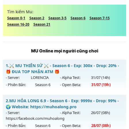
Tìm kiếm Mu:
Season 0-1
Season 2
Season 3-5
Season 6
Season 7-15
Season 16-20
Season 21
MU Online mọi người cũng chơi
1.
⚔️ MU THIÊN SỨ ⚔️ - Season 6 - Exp: 300x - Drop: 20% -
🎁 ĐUA TOP NHẬN ATM 🎁
- Server:
LORENCIA
- Alpha Test:
31/07
(14h)
- Phiên Bản:
Season 6
- Open Beta:
31/07
(19h)
⚔️ MU THIÊN SỨ ⚔️ - 🎁 ĐUA TOP NHẬN ATM 🎁
2.
MU HỎA LONG 6.9 - Season 6 - Exp: 9999x - Drop: 99% -
Mu mới ra tháng 07 2026 - Mở máy chủ
LORENCIA
vào 19h
🌍 Website: https://muhoalong.pro
ngày 31/07/2626
- Server:
- Alpha Test:
26/07
(08h)
https://facebook.com/muhoalong
Exp: 300x - Drop: 20%
- Phiên Bản:
Season 6
- Open Beta:
28/07
(08h)