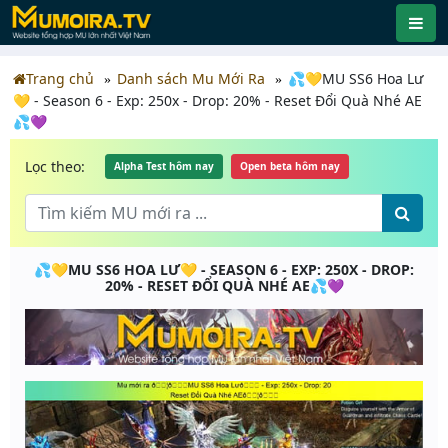
Trang chủ
Danh sách Mu Mới Ra
💦💛MU SS6 Hoa Lư
💛 - Season 6 - Exp: 250x - Drop: 20% - Reset Đổi Quà Nhé AE
💦💜
Lọc theo:
Alpha Test hôm nay
Open beta hôm nay
💦💛MU SS6 HOA LƯ💛 - SEASON 6 - EXP: 250X - DROP:
20% - RESET ĐỔI QUÀ NHÉ AE💦💜