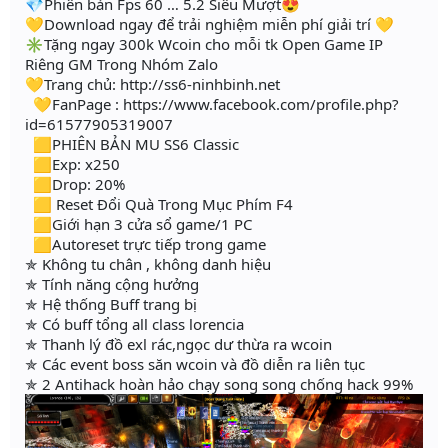
💎Phiên bản Fps 60 … 5.2 Siêu Mượt😍
💛Download ngay để trải nghiệm miễn phí giải trí 💛
✳️Tặng ngay 300k Wcoin cho mỗi tk Open Game IP
Riêng GM Trong Nhóm Zalo
💛Trang chủ: http://ss6-ninhbinh.net
💛FanPage : https://www.facebook.com/profile.php?
id=61577905319007
🟨PHIÊN BẢN MU SS6 Classic
🟨Exp: x250
🟨Drop: 20%
🟨 Reset Đổi Quà Trong Mục Phím F4
🟨Giới hạn 3 cửa sổ game/1 PC
🟨Autoreset trực tiếp trong game
✯ Không tu chân , không danh hiệu
✯ Tính năng cộng hưởng
✯ Hệ thống Buff trang bị
✯ Có buff tổng all class lorencia
✯ Thanh lý đồ exl rác,ngọc dư thừa ra wcoin
✯ Các event boss săn wcoin và đồ diễn ra liên tục
✯ 2 Antihack hoàn hảo chạy song song chống hack 99%