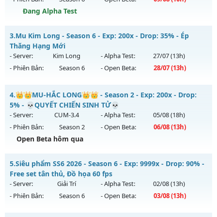
Exp: 9999x - Drop: 80%
Đang Alpha Test
Kiểu reset: Reset In Game
Mu Thiên Sứ - Tối đa item 380 full thần và wing 3
3.
Mu Kim Long - Season 6 - Exp: 200x - Drop: 35% - Ép
Thể loại: Mu Nguyên bản Webzen
Mu mới ra tháng 08 2026 - Mở máy chủ
DRAGON
vào 10h
Thăng Hạng Mới
Antihack: KHÔNG THỂ HACK
ngày 09/08/2626
- Server:
Kim Long
- Alpha Test:
27/07
(13h)
- Phiên Bản:
Season 6
- Open Beta:
28/07
(13h)
Exp: 2000x - Drop: 100%
Kiểu reset: Reset In Game
Mu Kim Long - Ép Thăng Hạng Mới
4.
👑👑MU-HẮC LONG👑👑 - Season 2 - Exp: 200x - Drop:
Thể loại: Mu Nguyên bản Webzen
Mu mới ra tháng 07 2026 - Mở máy chủ
Kim Long
vào 13h
5% - 💀QUYẾT CHIẾN SINH TỬ💀
Antihack: sharkguard
ngày 28/07/2626
- Server:
CUM-3.4
- Alpha Test:
05/08
(18h)
- Phiên Bản:
Season 2
- Open Beta:
06/08
(13h)
Exp: 200x - Drop: 35%
Open Beta hôm qua
Kiểu reset: Reset In Game
Thể loại: Mu Custom thêm đồ mới
👑👑MU-HẮC LONG👑👑 - 💀QUYẾT CHIẾN SINH TỬ💀
5.
Siêu phẩm SS6 2026 - Season 6 - Exp: 9999x - Drop: 90% -
Antihack: CheatGuard
Mu mới ra tháng 08 2026 - Mở máy chủ
CUM-3.4
vào 13h
Free set tân thủ, Đồ họa 60 fps
ngày 06/08/2626
- Server:
Giải Trí
- Alpha Test:
02/08
(13h)
- Phiên Bản:
Season 6
- Open Beta:
03/08
(13h)
Exp: 200x - Drop: 5%
Kiểu reset: Reset In Game