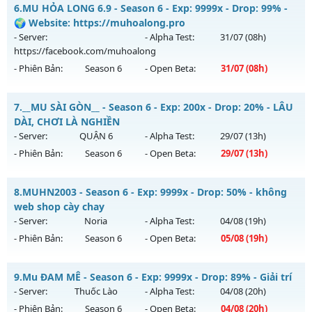
Siêu phẩm SS6 2026 - Free set tân thủ, Đồ họa 60 fps
6.
MU HỎA LONG 6.9 - Season 6 - Exp: 9999x - Drop: 99% -
Thể loại: Mu Nguyên bản Webzen
Mu mới ra tháng 08 2026 - Mở máy chủ
Giải Trí
vào 13h
🌍 Website: https://muhoalong.pro
Antihack: Sharkguard
ngày 03/08/2626
- Server:
- Alpha Test:
31/07
(08h)
https://facebook.com/muhoalong
Exp: 9999x - Drop: 90%
- Phiên Bản:
Season 6
- Open Beta:
31/07
(08h)
Kiểu reset: Reset In Game
Thể loại: Mu Bán Đồ Full Trong Shop
MU HỎA LONG 6.9 - 🌍 Website: https://muhoalong.pro
7.
__MU SÀI GÒN__ - Season 6 - Exp: 200x - Drop: 20% - LÂU
Antihack: Anti Phoenix
Mu mới ra tháng 07 2026 - Mở máy chủ
DÀI, CHƠI LÀ NGHIỀN
https://facebook.com/muhoalong
vào 08h ngày
- Server:
QUẬN 6
- Alpha Test:
29/07
(13h)
31/07/2626
- Phiên Bản:
Season 6
- Open Beta:
29/07
(13h)
Exp: 9999x - Drop: 99%
__MU SÀI GÒN__ - LÂU DÀI, CHƠI LÀ NGHIỀN
Kiểu reset: Non Reset
8.
MUHN2003 - Season 6 - Exp: 9999x - Drop: 50% - không
Mu mới ra tháng 07 2026 - Mở máy chủ
QUẬN 6
vào 13h
web shop cày chay
Thể loại: Mu Nguyên bản Webzen
ngày 29/07/2626
- Server:
Noria
- Alpha Test:
04/08
(19h)
Antihack: Xshiel
- Phiên Bản:
Season 6
- Open Beta:
05/08
(19h)
Exp: 200x - Drop: 20%
Kiểu reset: Reset In Game
MUHN2003 - không web shop cày chay
9.
Mu ĐAM MÊ - Season 6 - Exp: 9999x - Drop: 89% - Giải trí
Thể loại: Mu Nguyên bản Webzen
Mu mới ra tháng 08 2026 - Mở máy chủ
Noria
vào 19h ngày
- Server:
Thuốc Lào
- Alpha Test:
04/08
(20h)
Antihack: AntiShark
05/08/2626
- Phiên Bản:
Season 6
- Open Beta:
04/08
(20h)