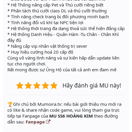
* Hệ Thống nâng cấp Pet và Thú cưỡi riêng biệt
* Phân tách thú cưỡi class DL và thú cưỡi thường
* Tính năng check trang bị đối phương minh bạch
* Tính năng đổi vũ khí tại NPC tiện lợi
* Hệ thống thời trang đa dạng thoả sức thể hiện đẳng cấp
* Hệ thống Danh Hiệu - Quân Hàm -Tu Chân - Chân Khí
đầy đủ
* Nâng cấp vip nhân vật thống trị sever
* Huy hiệu cường hoá 20 cấp độ
Cùng vô vàng tình năng và sự kiện hấp dẫn update liên
tục cho người chơi.
Rất mong được sự Ủng Hộ của tất cả anh em đam mê
Hãy đánh giá MU này!
️🏆Ghi chú bởi Mumoira.tv: nếu bài giới thiệu mu mới ra
có like & share nhận code game, vui lòng tham gia trực
tiếp tại Fanpage của
MU SS6 HOÀNG KIM
theo đường
dẫn sau:
Fanpage