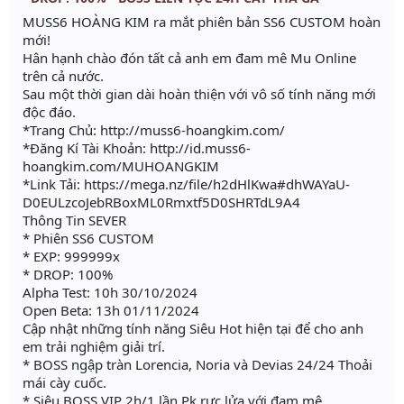
MUSS6 HOÀNG KIM ra mắt phiên bản SS6 CUSTOM hoàn
mới!
Hân hạnh chào đón tất cả anh em đam mê Mu Online
trên cả nước.
Sau một thời gian dài hoàn thiện với vô số tính năng mới
độc đáo.
*Trang Chủ: http://muss6-hoangkim.com/
*Đăng Kí Tài Khoản: http://id.muss6-
hoangkim.com/MUHOANGKIM
*Link Tải: https://mega.nz/file/h2dHlKwa#dhWAYaU-
D0EULzcoJebRBoxML0Rmxtf5D0SHRTdL9A4
Thông Tin SEVER
* Phiên SS6 CUSTOM
* EXP: 999999x
* DROP: 100%
Alpha Test: 10h 30/10/2024
Open Beta: 13h 01/11/2024
Cập nhật những tính năng Siêu Hot hiện tại để cho anh
em trải nghiệm giải trí.
* BOSS ngập tràn Lorencia, Noria và Devias 24/24 Thoải
mái cày cuốc.
* Siêu BOSS VIP 2h/1 lần Pk rực lửa với đam mê