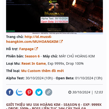
Trang chủ:
http://id.muss6-
hoangkim.com/MUHOANGKIM
Hỗ trợ:
Fanpage
Phiên bản:
Season 6
-
Máy chủ:
MÁY CHỦ HOÀNG KIM
Loại Mu:
Reset In Game
, Exp 9999x, Drop 100%
Thể loại:
Mu Custom thêm đồ mới
Alpha Test:
30/10/2024 (10h) -
Open Beta:
01/10/2024 (13h)
30/10/2024 | 12:03
GIỚI THIỆU MU SS6 HOÀNG KIM - SEASON 6 - EXP: 9999X
- DROP: 100% - BOSS LIÊN TỤC 24H CÀY THẢ GA