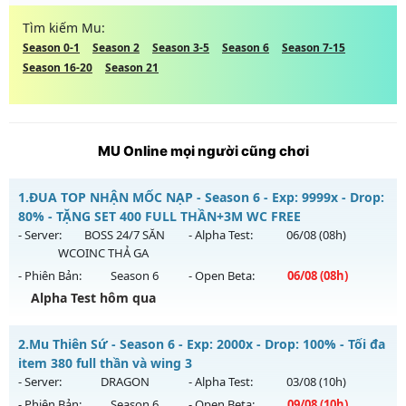
Tìm kiếm Mu:
Season 0-1
Season 2
Season 3-5
Season 6
Season 7-15
Season 16-20
Season 21
MU Online mọi người cũng chơi
1.
ĐUA TOP NHẬN MỐC NẠP - Season 6 - Exp: 9999x - Drop:
80% - TẶNG SET 400 FULL THẦN+3M WC FREE
- Server:
BOSS 24/7 SĂN
- Alpha Test:
06/08
(08h)
WCOINC THẢ GA
- Phiên Bản:
Season 6
- Open Beta:
06/08
(08h)
Alpha Test hôm qua
ĐUA TOP NHẬN MỐC NẠP - TẶNG SET 400 FULL THẦN+3M
2.
Mu Thiên Sứ - Season 6 - Exp: 2000x - Drop: 100% - Tối đa
WC FREE
item 380 full thần và wing 3
Mu mới ra tháng 08 2026 - Mở máy chủ
BOSS 24/7 SĂN
- Server:
DRAGON
- Alpha Test:
03/08
(10h)
WCOINC THẢ GA
vào 08h ngày 06/08/2626
- Phiên Bản:
Season 6
- Open Beta:
09/08
(10h)