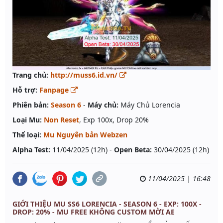
Trang chủ:
http://muss6.id.vn/
Hỗ trợ:
Fanpage
Phiên bản:
Season 6
-
Máy chủ:
Máy Chủ Lorencia
Loại Mu:
Non Reset
, Exp 100x, Drop 20%
Thể loại:
Mu Nguyên bản Webzen
Alpha Test:
11/04/2025 (12h) -
Open Beta:
30/04/2025 (12h)
11/04/2025 | 16:48
GIỚI THIỆU MU SS6 LORENCIA - SEASON 6 - EXP: 100X -
DROP: 20% - MU FREE KHÔNG CUSTOM MỜI AE