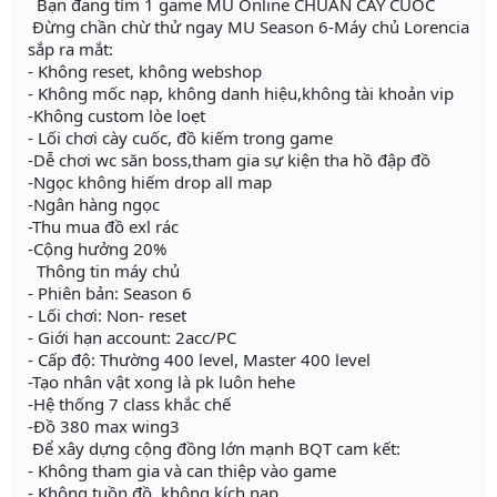
Bạn đang tìm 1 game MU Online CHUẨN CÀY CUỐC
Đừng chần chừ thử ngay MU Season 6-Máy chủ Lorencia
sắp ra mắt:
- Không reset, không webshop
- Không mốc nạp, không danh hiệu,không tài khoản vip
-Không custom lòe loẹt
- Lối chơi cày cuốc, đồ kiếm trong game
-Dễ chơi wc săn boss,tham gia sự kiện tha hồ đập đồ
-Ngọc không hiếm drop all map
-Ngân hàng ngọc
-Thu mua đồ exl rác
-Cộng hưởng 20%
Thông tin máy chủ
- Phiên bản: Season 6
- Lối chơi: Non- reset
- Giới hạn account: 2acc/PC
- Cấp độ: Thường 400 level, Master 400 level
-Tạo nhân vật xong là pk luôn hehe
-Hệ thống 7 class khắc chế
-Đồ 380 max wing3
Để xây dựng cộng đồng lớn mạnh BQT cam kết:
- Không tham gia và can thiệp vào game
- Không tuồn đồ, không kích nạp