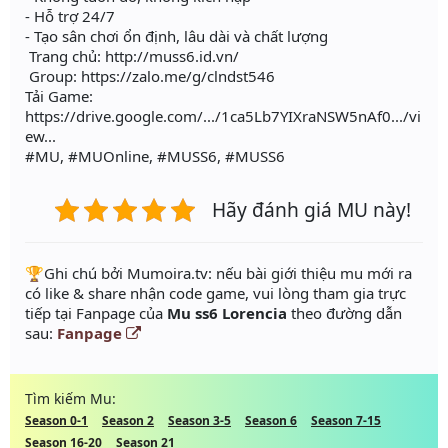
- Hỗ trợ 24/7
- Tạo sân chơi ổn định, lâu dài và chất lượng
Trang chủ: http://muss6.id.vn/
Group: https://zalo.me/g/clndst546
Tải Game:
https://drive.google.com/.../1ca5Lb7YIXraNSW5nAf0.../vi
ew...
#MU, #MUOnline, #MUSS6, #MUSS6
Hãy đánh giá MU này!
️🏆Ghi chú bởi Mumoira.tv: nếu bài giới thiệu mu mới ra
có like & share nhận code game, vui lòng tham gia trực
tiếp tại Fanpage của
Mu ss6 Lorencia
theo đường dẫn
sau:
Fanpage
Tìm kiếm Mu:
Season 0-1
Season 2
Season 3-5
Season 6
Season 7-15
Season 16-20
Season 21