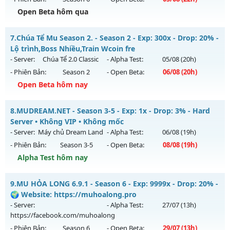
Exp: 300x - Drop: 40%
Open Beta hôm qua
Kiểu reset: Reset In Game
Thể loại: Mu Custom thêm đồ mới
MU ATLANS - Reset Đổi Quà
7.
Chúa Tể Mu Season 2. - Season 2 - Exp: 300x - Drop: 20% -
Antihack: UKG
Mu mới ra tháng 08 2026 - Mở máy chủ
Đại Dương Atlantis
Lộ trình,Boss Nhiều,Train Wcoin fre
vào 22h ngày 05/08/2626
- Server:
Chúa Tể 2.0 Classic
- Alpha Test:
05/08
(20h)
- Phiên Bản:
Season 2
- Open Beta:
06/08
(20h)
Exp: 100x - Drop: 20%
Open Beta hôm nay
Kiểu reset: Reset In Game
Thể loại: Mu Nguyên bản Webzen
Chúa Tể Mu Season 2. - Lộ trình,Boss Nhiều,Train Wcoin fre
8.
MUDREAM.NET - Season 3-5 - Exp: 1x - Drop: 3% - Hard
Antihack: Shark
Mu mới ra tháng 08 2026 - Mở máy chủ
Chúa Tể 2.0 Classic
Server • Không VIP • Không mốc
vào 20h ngày 06/08/2626
- Server:
Máy chủ Dream Land
- Alpha Test:
06/08
(19h)
- Phiên Bản:
Season 3-5
- Open Beta:
08/08
(19h)
Exp: 300x - Drop: 20%
Alpha Test hôm nay
Kiểu reset: Reset In Game
Thể loại: Mu Nguyên bản Webzen
MUDREAM.NET - Hard Server • Không VIP • Không mốc
9.
MU HỎA LONG 6.9.1 - Season 6 - Exp: 9999x - Drop: 20% -
Antihack: antihack
Mu mới ra tháng 08 2026 - Mở máy chủ
Máy chủ Dream
🌍 Website: https://muhoalong.pro
Land
vào 19h ngày 08/08/2626
- Server:
- Alpha Test:
27/07
(13h)
https://facebook.com/muhoalong
Exp: 1x - Drop: 3%
- Phiên Bản:
Season 6
- Open Beta:
29/07
(13h)