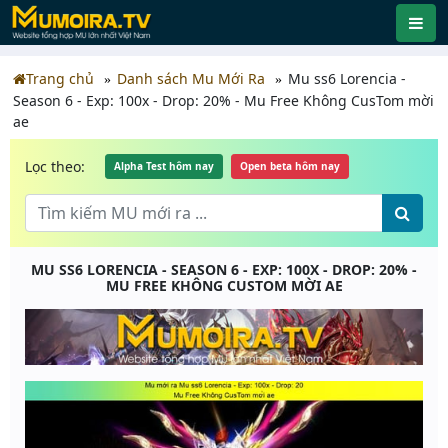
Trang chủ
Danh sách Mu Mới Ra
Mu ss6 Lorencia -
Season 6 - Exp: 100x - Drop: 20% - Mu Free Không CusTom mời
ae
Lọc theo:
Alpha Test hôm nay
Open beta hôm nay
MU SS6 LORENCIA - SEASON 6 - EXP: 100X - DROP: 20% -
MU FREE KHÔNG CUSTOM MỜI AE