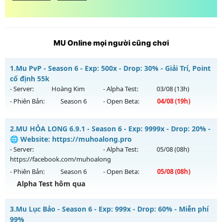
MU Online mọi người cũng chơi
1.
Mu PvP - Season 6 - Exp: 500x - Drop: 30% - Giải Trí, Point
cố định 55k
- Server:
Hoàng Kim
- Alpha Test:
03/08
(13h)
- Phiên Bản:
Season 6
- Open Beta:
04/08
(19h)
Mu PvP - Giải Trí, Point cố định 55k
2.
MU HỎA LONG 6.9.1 - Season 6 - Exp: 9999x - Drop: 20% -
Mu mới ra tháng 08 2026 - Mở máy chủ
Hoàng Kim
vào 19h
🌐 Website: https://muhoalong.pro
ngày 04/08/2626
- Server:
- Alpha Test:
05/08
(08h)
https://facebook.com/muhoalong
Exp: 500x - Drop: 30%
- Phiên Bản:
Season 6
- Open Beta:
05/08
(08h)
Kiểu reset: Reset In Game
Alpha Test hôm qua
Thể loại: Mu Nguyên bản Webzen
MU HỎA LONG 6.9.1 - 🌐 Website: https://muhoalong.pro
Antihack: Anti Vip bắt hack tuyệt đối
3.
Mu Lục Bảo - Season 6 - Exp: 999x - Drop: 60% - Miễn phí
Mu mới ra tháng 08 2026 - Mở máy chủ
99%