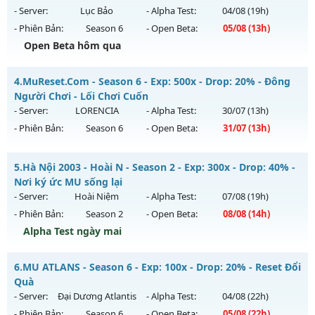
https://facebook.com/muhoalong
vào 08h ngày
- Server:
Lục Bảo
- Alpha Test:
04/08
(19h)
05/08/2626
- Phiên Bản:
Season 6
- Open Beta:
05/08
(13h)
Exp: 9999x - Drop: 20%
Open Beta hôm qua
Kiểu reset: Non Reset
Mu Lục Bảo - Miễn phí 99%
4.
MuReset.Com - Season 6 - Exp: 500x - Drop: 20% - Đông
Thể loại: Mu Nguyên bản Webzen
Mu mới ra tháng 08 2026 - Mở máy chủ
Lục Bảo
vào 13h
Người Chơi - Lối Chơi Cuốn
Antihack: XShield
ngày 05/08/2626
- Server:
LORENCIA
- Alpha Test:
30/07
(13h)
- Phiên Bản:
Season 6
- Open Beta:
31/07
(13h)
Exp: 999x - Drop: 60%
Kiểu reset: Non Reset
MuReset.Com - Đông Người Chơi - Lối Chơi Cuốn
5.
Hà Nội 2003 - Hoài N - Season 2 - Exp: 300x - Drop: 40% -
Thể loại: Mu Custom thêm đồ mới
Mu mới ra tháng 07 2026 - Mở máy chủ
LORENCIA
vào 13h
Nơi ký ức MU sống lại
Antihack: SharkAnti
ngày 31/07/2626
- Server:
Hoài Niệm
- Alpha Test:
07/08
(19h)
- Phiên Bản:
Season 2
- Open Beta:
08/08
(14h)
Exp: 500x - Drop: 20%
Alpha Test ngày mai
Kiểu reset: Reset In Game
Thể loại: Mu Nguyên bản Webzen
Hà Nội 2003 - Hoài N - Nơi ký ức MU sống lại
6.
MU ATLANS - Season 6 - Exp: 100x - Drop: 20% - Reset Đổi
Antihack: Anti Vip
Mu mới ra tháng 08 2026 - Mở máy chủ
Hoài Niệm
vào 14h
Quà
ngày 08/08/2626
- Server:
Đại Dương Atlantis
- Alpha Test:
04/08
(22h)
- Phiên Bản:
Season 6
- Open Beta:
05/08
(22h)