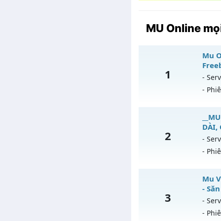
MU Online mọi
Mu On
Freeb
1
- Serv
- Phi
Mu
__MU
DÀI,
2
Mu
- Serv
- Phi
Ex
Ki
_
Mu V
T
- Săn
3
Mu
- Serv
An
- Phi
Ex