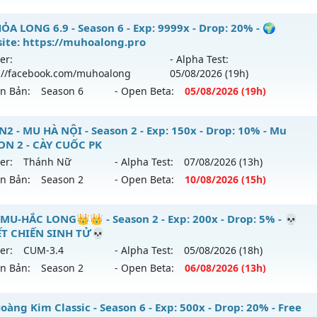
ểu reset: Reset In Game
 Vĩnh Cửu - PK cháy máy - Săn Boss mỏi tay
ỎA LONG 6.9 - Season 6 - Exp: 9999x - Drop: 20% - 🌍
hể loại: Mu Nguyên bản Webzen
ite: https://muhoalong.pro
 mới ra tháng 08 2026 - Mở máy chủ
Hảo Hán
vào 08h ngà
er:
- Alpha Test:
ntihack: UGK ANTIHACK
://facebook.com/muhoalong
05/08
/2026
(19h)
p: 9999x - Drop: 90%
ên Bản:
Season 6
- Open Beta:
05/08
/2026
(19h)
ểu reset: Reset In Game
hể loại: Mu Nguyên bản Webzen
ỎA LONG 6.9 - 🌍 Website: https://muhoalong.pro
2 - MU HÀ NỘI - Season 2 - Exp: 150x - Drop: 10% - Mu
ON 2 - CÀY CUỐC PK
ntihack: ICMPROTECT ✅ 🔴 ✨ ⚡️
ới ra tháng 08 2026 - Mở máy chủ
https://facebook.com
er:
Thánh Nữ
- Alpha Test:
07/08
/2026
(13h)
 05/08/2626
ên Bản:
Season 2
- Open Beta:
10/08
/2026
(15h)
9999x - Drop: 20%
UHN2 - MU HÀ NỘI - Mu SEASON 2 - CÀY CUỐC PK
MU-HẮC LONG👑👑 - Season 2 - Exp: 200x - Drop: 5% - 💀
reset: Non Reset
T CHIẾN SINH TỬ💀
 mới ra tháng 08 2026 - Mở máy chủ
Thánh Nữ
vào 15h ng
loại: Mu Nguyên bản Webzen
er:
CUM-3.4
- Alpha Test:
05/08
/2026
(18h)
ên Bản:
Season 2
- Open Beta:
06/08
/2026
(13h)
p: 150x - Drop: 10%
ack: XShield
ểu reset: Reset In Game
👑MU-HẮC LONG👑👑 - 💀QUYẾT CHIẾN SINH TỬ💀
àng Kim Classic - Season 6 - Exp: 500x - Drop: 20% - Free