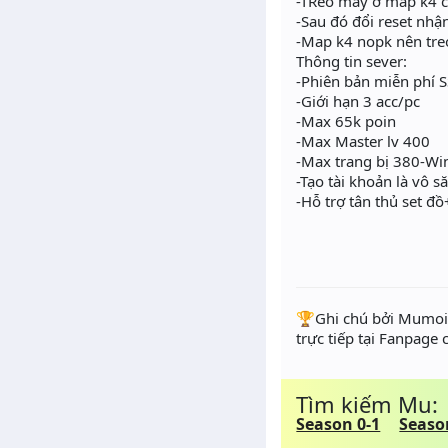
-TReo máy ở map k4 c
-Sau đó đổi reset nhâ
-Map k4 nopk nên treo 
Thông tin sever:
-Phiên bản miễn phí 
-Giới hạn 3 acc/pc
-Max 65k poin
-Max Master lv 400
-Max trang bị 380-Wi
-Tạo tài khoản là vô
-Hỗ trợ tân thủ set đô
️🏆Ghi chú bởi Mumoir
trực tiếp tại Fanpage
Tìm kiếm Mu:
Season 0-1
Seaso