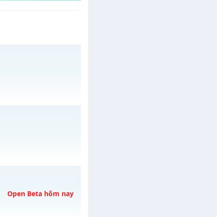
3/08/2626
y 31/07/2626
Open Beta hôm nay