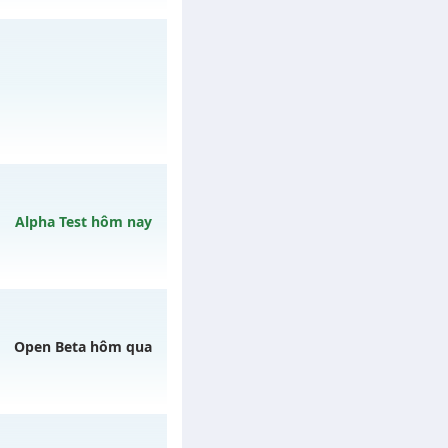
y 07/08/2626
/muhoalong
vào 19h
Alpha Test hôm nay
ày 10/08/2626
Open Beta hôm qua