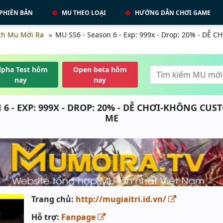
PHIÊN BẢN
MU THEO LOẠI
HƯỚNG DẪN CHƠI GAME
ch Mu Mới Ra
MU SS6 - Season 6 - Exp: 999x - Drop: 20% - DÊ
lpha Test hôm
Open beta hôm
nay
nay
 6 - EXP: 999X - DROP: 20% - DỄ CHƠI-KHÔNG C
ME
Trang chủ:
http://mugiaitri.id.vn/
Hỗ trợ:
Fanpage