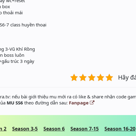
ày wc+reset
̣n box
thoải mái
SS6-7 class huyền thoại
ng 3-Vũ Khí Rồng
 săn boss luôn
̀+gấu trúc 3 ngày
Hãy đ
a.tv: nếu bài giới thiệu mu mới ra có like & share nhận code gam
 của
MU SS6
theo đường dẫn sau:
Fanpage
n 2
Season 3-5
Season 6
Season 7-15
Season 16-20