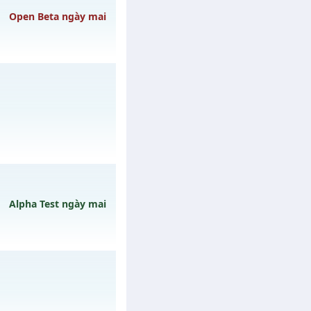
 06/08/2626
Open Beta ngày mai
08/08/2626
/muhoalong
vào 08h
Alpha Test ngày mai
gày 10/08/2626