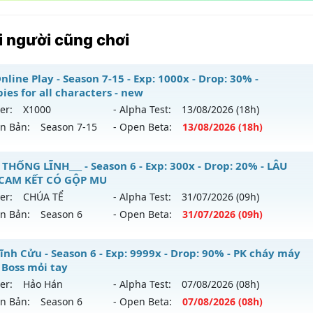
 người cũng chơi
line Play - Season 7-15 - Exp: 1000x - Drop: 30% -
ies for all characters - new
er:
X1000
- Alpha Test:
13/08
/2026
(18h)
ên Bản:
Season 7-15
- Open Beta:
13/08
/2026
(18h)
 Online Play - Freebies for all characters - new
 THỐNG LĨNH___ - Season 6 - Exp: 300x - Drop: 20% - LÂU
 CAM KẾT CÓ GỘP MU
 mới ra tháng 08 2026 - Mở máy chủ
X1000
vào 18h ngày 1
er:
CHÚA TỂ
- Alpha Test:
31/07
/2026
(09h)
ên Bản:
Season 6
- Open Beta:
31/07
/2026
(09h)
p: 1000x - Drop: 30%
ểu reset: Reset In Game
_MU THỐNG LĨNH___ - LÂU DÀI, CAM KẾT CÓ GỘP MU
ĩnh Cửu - Season 6 - Exp: 9999x - Drop: 90% - PK cháy máy
hể loại: Mu Nguyên bản Webzen
 Boss mỏi tay
 mới ra tháng 07 2026 - Mở máy chủ
CHÚA TỂ
vào 09h ngà
er:
Hảo Hán
- Alpha Test:
07/08
/2026
(08h)
tihack: AntiShield
ên Bản:
Season 6
- Open Beta:
07/08
/2026
(08h)
p: 300x - Drop: 20%