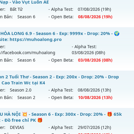
hể loại: Mu Nguyên bản Webzen
Nạp - Vào Vụt Luôn AE
 mới ra tháng 08 2026 - Mở máy chủ
CUM-3.4
vào 13h ngày
er:
Bất Tử
- Alpha Test:
07/08
/2026
(19h)
ntihack: IGMU.DEV
ên Bản:
Season 6
- Open Beta:
08/08
/2026
(19h)
p: 200x - Drop: 5%
ểu reset: Reset In Game
 Hoàng Kim Classic - Free Mốc Nạp - Vào Vụt Luôn AE
HỎA LONG 6.9 - Season 6 - Exp: 9999x - Drop: 20% - 🌍
hể loại: Mu Nguyên bản Webzen
ite: https://muhoalong.pro
 mới ra tháng 08 2026 - Mở máy chủ
Bất Tử
vào 19h ngày 
er:
- Alpha Test:
tihack: Sharkguard
://facebook.com/muhoalong
03/08
/2026
(08h)
p: 500x - Drop: 20%
ên Bản:
Season 6
- Open Beta:
03/08
/2026
(08h)
ểu reset: Reset In Game
hể loại: Mu Nguyên bản Webzen
HỎA LONG 6.9 - 🌍 Website: https://muhoalong.pro
n 2 Tuổi Thơ - Season 2 - Exp: 200x - Drop: 20% - Drop
 Cao Train Wc tại K4
tihack: X-Team
ới ra tháng 08 2026 - Mở máy chủ
https://facebook.com
er:
Season 2.0
- Alpha Test:
08/08
/2026
(13h)
 03/08/2626
ên Bản:
Season 2
- Open Beta:
10/08
/2026
(13h)
9999x - Drop: 20%
ason 2 Tuổi Thơ - Drop Ngọc Cao Train Wc tại K4
U HÀ NỘI 💥 - Season 6 - Exp: 300x - Drop: 20% - 🎁 65k
reset: Non Reset
 - Đồ free chỉ PK 🎁
 mới ra tháng 08 2026 - Mở máy chủ
Season 2.0
vào 13h n
loại: Mu Nguyên bản Webzen
er:
DEVIAS
- Alpha Test:
29/07
/2026
(12h)