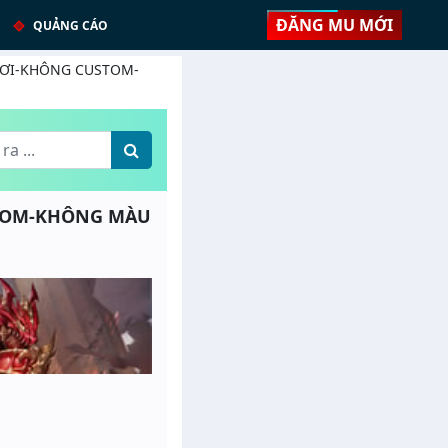
ĐĂNG MU MỚI
QUẢNG CÁO
̃ CHƠI-KHÔNG CUSTOM-
USTOM-KHÔNG MÀU