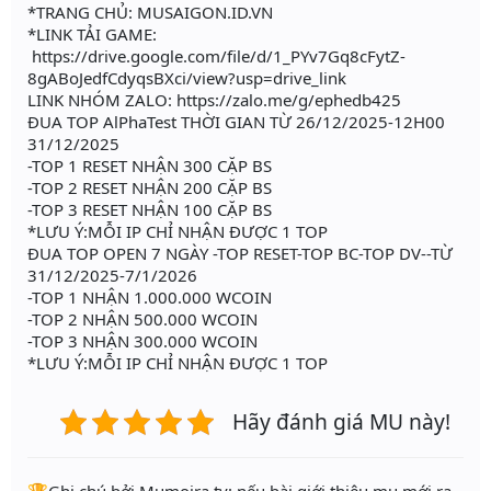
*TRANG CHỦ: MUSAIGON.ID.VN
*LINK TẢI GAME:
https://drive.google.com/file/d/1_PYv7Gq8cFytZ-
8gABoJedfCdyqsBXci/view?usp=drive_link
LINK NHÓM ZALO: https://zalo.me/g/ephedb425
ĐUA TOP AlPhaTest THỜI GIAN TỪ 26/12/2025-12H00
31/12/2025
-TOP 1 RESET NHẬN 300 CẶP BS
-TOP 2 RESET NHẬN 200 CẶP BS
-TOP 3 RESET NHẬN 100 CẶP BS
*LƯU Ý:MỖI IP CHỈ NHẬN ĐƯỢC 1 TOP
ĐUA TOP OPEN 7 NGÀY -TOP RESET-TOP BC-TOP DV--TỪ
31/12/2025-7/1/2026
-TOP 1 NHẬN 1.000.000 WCOIN
-TOP 2 NHẬN 500.000 WCOIN
-TOP 3 NHẬN 300.000 WCOIN
*LƯU Ý:MỖI IP CHỈ NHẬN ĐƯỢC 1 TOP
Hãy đánh giá MU này!