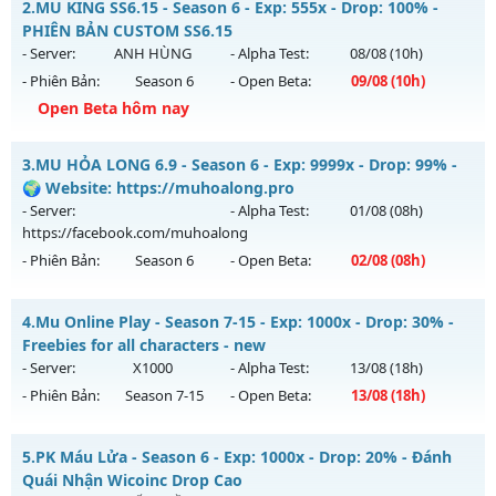
2.
MU KING SS6.15 - Season 6 - Exp: 555x - Drop: 100% -
Mu mới ra tháng 08 2026 - Mở máy chủ
Vô Hạn
vào 08h
PHIÊN BẢN CUSTOM SS6.15
ngày 09/08/2626
- Server:
ANH HÙNG
- Alpha Test:
08/08
(10h)
- Phiên Bản:
Season 6
- Open Beta:
09/08
(10h)
Exp: 9999x - Drop: 90%
Open Beta hôm nay
Kiểu reset: Reset In Game
Thể loại: Mu Nguyên bản Webzen
MU KING SS6.15 - PHIÊN BẢN CUSTOM SS6.15
3.
MU HỎA LONG 6.9 - Season 6 - Exp: 9999x - Drop: 99% -
Antihack: ICMPROTECT ✅ 🔴 ✨ ⚡️
Mu mới ra tháng 08 2026 - Mở máy chủ
ANH HÙNG
vào 10h
🌍 Website: https://muhoalong.pro
ngày 09/08/2626
- Server:
- Alpha Test:
01/08
(08h)
https://facebook.com/muhoalong
Exp: 555x - Drop: 100%
- Phiên Bản:
Season 6
- Open Beta:
02/08
(08h)
Kiểu reset: Reset In Game
Thể loại: Mu Custom thêm đồ mới
MU HỎA LONG 6.9 - 🌍 Website: https://muhoalong.pro
4.
Mu Online Play - Season 7-15 - Exp: 1000x - Drop: 30% -
Antihack: SPK
Mu mới ra tháng 08 2026 - Mở máy chủ
Freebies for all characters - new
https://facebook.com/muhoalong
vào 08h ngày
- Server:
X1000
- Alpha Test:
13/08
(18h)
02/08/2626
- Phiên Bản:
Season 7-15
- Open Beta:
13/08
(18h)
Exp: 9999x - Drop: 99%
Mu Online Play - Freebies for all characters - new
Kiểu reset: Non Reset
5.
PK Máu Lửa - Season 6 - Exp: 1000x - Drop: 20% - Đánh
Mu mới ra tháng 08 2026 - Mở máy chủ
X1000
vào 18h ngày
Quái Nhận Wicoinc Drop Cao
Thể loại: Mu Nguyên bản Webzen