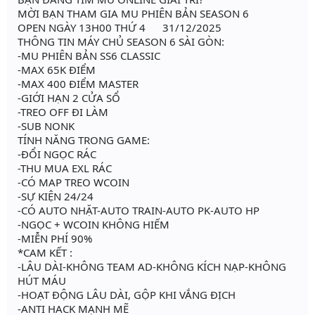
MỜI BẠN THAM GIA MU PHIÊN BẢN SEASON 6
OPEN NGÀY 13H00 THỨ 4 31/12/2025
THÔNG TIN MÁY CHỦ SEASON 6 SÀI GÒN:
-MU PHIÊN BẢN SS6 CLASSIC
-MAX 65K ĐIỂM
-MAX 400 ĐIỂM MASTER
-GIỚI HẠN 2 CỬA SỔ
-TREO OFF ĐI LÀM
-SUB NONK
TÍNH NĂNG TRONG GAME:
-ĐỔI NGỌC RÁC
-THU MUA EXL RÁC
-CÓ MAP TREO WCOIN
-SỰ KIỆN 24/24
-CÓ AUTO NHẶT-AUTO TRAIN-AUTO PK-AUTO HP
-NGỌC + WCOIN KHÔNG HIẾM
-MIỄN PHÍ 90%
*CAM KẾT :
-LÂU DÀI-KHÔNG TEAM AD-KHÔNG KÍCH NẠP-KHÔNG
HÚT MÁU
-HOẠT ĐỘNG LÂU DÀI, GỘP KHI VẮNG ĐỊCH
-ANTI HACK MẠNH MẼ