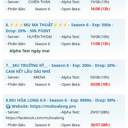
13/08/2626
- Server:
CHIẾN THẦN
- Alpha Test:
15/08
(13h)
Antihack: XShield
- Phiên Bản:
Season 6
- Open Beta:
16/08
(13h)
Exp: 1000x - Drop: 30%
Kiểu reset: Reset In Game
PK Máu Lửa - Đánh Quái Nhận Wicoinc Drop Cao
6.
⚡⚡⚡MU MA THUẬT⚡⚡⚡ - Season 6 - Exp: 500x -
Thể loại: Mu Nguyên bản Webzen
Mu mới ra tháng 08 2026 - Mở máy chủ
CHIẾN THẦN
vào
Drop: 20% - 50k POINT
Antihack: AntiShield
13h ngày 16/08/2626
- Server:
HUYỀN THOẠI
- Alpha Test:
10/08
(10h)
- Phiên Bản:
Season 6
- Open Beta:
11/08
(13h)
Exp: 1000x - Drop: 20%
Alpha Test ngày mai
Kiểu reset: Reset In Game
Thể loại: Mu Nguyên bản Webzen
⚡⚡⚡MU MA THUẬT⚡⚡⚡ - 50k POINT
7.
__MU TRUỜNG KỲ__ - Season 6 - Exp: 200x - Drop: 20% -
Antihack: GameGuard
Mu mới ra tháng 08 2026 - Mở máy chủ
HUYỀN THOẠI
vào
CAM KẾT LÂU DÀI NHÉ
13h ngày 11/08/2626
- Server:
ARENA
- Alpha Test:
03/08
(10h)
- Phiên Bản:
Season 6
- Open Beta:
03/08
(10h)
Exp: 500x - Drop: 20%
Kiểu reset: Reset In Game
__MU TRUỜNG KỲ__ - CAM KẾT LÂU DÀI NHÉ
8.
MU HỎA LONG 6.9 - Season 6 - Exp: 9999x - Drop: 99% -
Thể loại: Mu Nguyên bản Webzen
Mu mới ra tháng 08 2026 - Mở máy chủ
ARENA
vào 10h
🌍 Website: https://muhoalong.pro
Antihack: SHARK
ngày 03/08/2626
- Server:
- Alpha Test:
29/07
(08h)
https://facebook.com/muhoalong
Exp: 200x - Drop: 20%
- Phiên Bản:
Season 6
- Open Beta:
30/07
(08h)