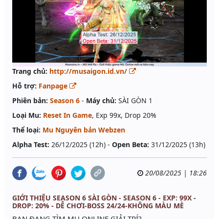
Trang chủ:
http://musaigon.id.vn/
Hỗ trợ:
Fanpage
Phiên bản:
Season 6
-
Máy chủ:
SÀI GÒN 1
Loại Mu:
Reset In Game
, Exp 99x, Drop 20%
Thể loại:
Mu Nguyên bản Webzen
Alpha Test:
26/12/2025 (12h) -
Open Beta:
31/12/2025 (13h)
20/08/2025 | 18:26
GIỚI THIỆU SEASON 6 SÀI GÒN - SEASON 6 - EXP: 99X -
DROP: 20% - DỄ CHƠI-BOSS 24/24-KHÔNG MÀU MÈ
BẠN ĐANG TÌM MU ONLINE GIẢI TRÍ?