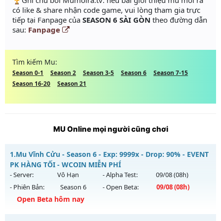
️🏆Ghi chú bởi Mumoira.tv: nếu bài giới thiệu mu mới ra
có like & share nhận code game, vui lòng tham gia trực
tiếp tại Fanpage của
SEASON 6 SÀI GÒN
theo đường dẫn
sau:
Fanpage
Tìm kiếm Mu:
Season 0-1
Season 2
Season 3-5
Season 6
Season 7-15
Season 16-20
Season 21
MU Online mọi người cũng chơi
1.
Mu Vĩnh Cửu - Season 6 - Exp: 9999x - Drop: 90% - EVENT
PK HÀNG TỐI - WCOIN MIỄN PHÍ
- Server:
Vô Hạn
- Alpha Test:
09/08
(08h)
- Phiên Bản:
Season 6
- Open Beta:
09/08
(08h)
Open Beta hôm nay
Mu Vĩnh Cửu - EVENT PK HÀNG TỐI - WCOIN MIỄN PHÍ