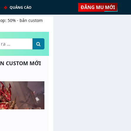
ĐĂNG MU MỚI
QUẢNG CÁO
rop: 50% - bản custom
 BẢN CUSTOM MỚI