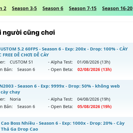
n 2
Season 3-5
Season 6
Season 7-15
Season 16-20
 người cũng chơi
USTOM 5.2 60FPS - Season 6 - Exp: 200x - Drop: 100% - CÀY
 FREE DỄ CHƠI DỄ CÀY
er:
CUSTOM S1
- Alpha Test:
01/08
/2026
(13h)
ên Bản:
Season 6
- Open Beta:
02/08
/2026
(13h)
U CUSTOM 5.2 60FPS - CÀY CUỐC FREE DỄ CHƠI DỄ CÀY
2003 - Season 6 - Exp: 9999x - Drop: 50% - không web
 cày chay
 mới ra tháng 08 2026 - Mở máy chủ
CUSTOM S1
vào 13h n
er:
Noria
- Alpha Test:
04/08
/2026
(19h)
ên Bản:
Season 6
- Open Beta:
05/08
/2026
(19h)
p: 200x - Drop: 100%
ểu reset: Reset In Game
UHN2003 - không web shop cày chay
Cao Boss Nhiều - Season 6 - Exp: 1000x - Drop: 20% - Cày
ể loại: Mu Custom thêm đồ mới
 Thả Ga Drop Cao