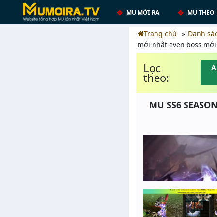
MU MỚI RA
MU THEO 
Trang chủ
Danh sá
mới nhât even boss mới
Lọc
A
theo:
MU SS6 SEASON 