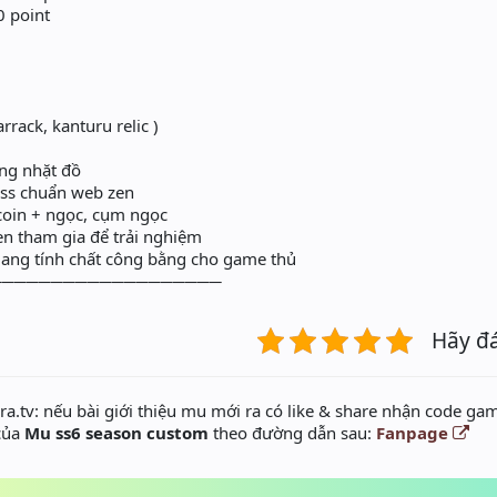
0 point
rack, kanturu relic )
ộng nhặt đồ
ss chuẩn web zen
wcoin + ngọc, cụm ngọc
ven tham gia để trải nghiệm
ang tính chất công bằng cho game thủ
───────────────────
Hãy đ
a.tv: nếu bài giới thiệu mu mới ra có like & share nhận code gam
 của
Mu ss6 season custom
theo đường dẫn sau:
Fanpage