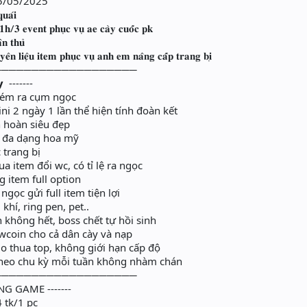
0 25/05/2025
𝐮𝐚́𝐢
 𝟏𝐡/𝟑 𝐞𝐯𝐞𝐧𝐭 𝐩𝐡𝐮̣𝐜 𝐯𝐮̣ 𝐚𝐞 𝐜𝐚̀𝐲 𝐜𝐮𝐨̂́𝐜 𝐩𝐤
̂𝐧 𝐭𝐡𝐮̉
𝐧 𝐥𝐢𝐞̣̂𝐮 𝐢𝐭𝐞𝐦 𝐩𝐡𝐮̣𝐜 𝐯𝐮̣ 𝐚𝐧𝐡 𝐞𝐦 𝐧𝐚̂𝐧𝐠 𝐜𝐚̂́𝐩 𝐭𝐫𝐚𝐧𝐠 𝐛𝐢̣
───────────────────
𝘆 -------
ém ra cụm ngọc
i 2 ngày 1 lần thể hiện tính đoàn kết
 hoàn siêu đẹp
 đa dạng hoa mỹ
trang bị
item đổi wc, có tỉ lệ ra ngọc
item full option
ọc gửi full item tiện lợi
khí, ring pen, pet..
không hết, boss chết tự hồi sinh
coin cho cả dân cày và nạp
o thua top, không giới hạn cấp độ
heo chu kỳ mỗi tuần không nhàm chán
───────────────────
NG GAME -------
4 tk/1 pc