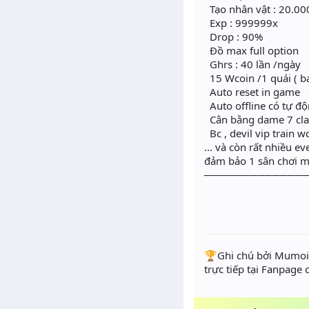
Tạo nhân vật : 20.00
Exp : 999999x
Drop : 90%
Đồ max full option
Ghrs : 40 lần /ngày
15 Wcoin /1 quái ( bar
Auto reset in game
Auto offline có tự đ
Cân bằng dame 7 cla
Bc , devil vip train 
... và còn rất nhiều e
đảm bảo 1 sân chơi m
─────────────
️🏆Ghi chú bởi Mumoir
trực tiếp tại Fanpage