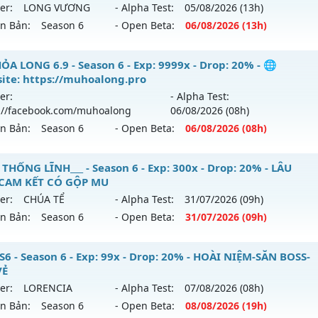
 mới ra tháng 08 2026 - Mở máy chủ
Noria
vào 19h ngày 0
er:
LONG VƯƠNG
- Alpha Test:
05/08
/2026
(13h)
tihack: XShield
ên Bản:
Season 6
- Open Beta:
06/08
/2026
(13h)
p: 9999x - Drop: 50%
ểu reset: Reset In Game
op Cao Boss Nhiều - Cày Cuốc Thả Ga Drop Cao
ỎA LONG 6.9 - Season 6 - Exp: 9999x - Drop: 20% - 🌐
hể loại: Mu Nguyên bản Webzen
ite: https://muhoalong.pro
 mới ra tháng 08 2026 - Mở máy chủ
LONG VƯƠNG
vào 13
er:
- Alpha Test:
tihack: XSHield
://facebook.com/muhoalong
06/08
/2026
(08h)
p: 1000x - Drop: 20%
ên Bản:
Season 6
- Open Beta:
06/08
/2026
(08h)
ểu reset: Reset In Game
hể loại: Mu Nguyên bản Webzen
ỎA LONG 6.9 - 🌐 Website: https://muhoalong.pro
 THỐNG LĨNH___ - Season 6 - Exp: 300x - Drop: 20% - LÂU
 CAM KẾT CÓ GỘP MU
ntihack: GameGuard
ới ra tháng 08 2026 - Mở máy chủ
https://facebook.com
er:
CHÚA TỂ
- Alpha Test:
31/07
/2026
(09h)
 06/08/2626
ên Bản:
Season 6
- Open Beta:
31/07
/2026
(09h)
9999x - Drop: 20%
_MU THỐNG LĨNH___ - LÂU DÀI, CAM KẾT CÓ GỘP MU
S6 - Season 6 - Exp: 99x - Drop: 20% - HOÀI NIỆM-SĂN BOSS-
reset: Non Reset
VẺ
 mới ra tháng 07 2026 - Mở máy chủ
CHÚA TỂ
vào 09h ngà
loại: Mu Nguyên bản Webzen
er:
LORENCIA
- Alpha Test:
07/08
/2026
(08h)
ên Bản:
Season 6
- Open Beta:
08/08
/2026
(19h)
p: 300x - Drop: 20%
ack: XShield