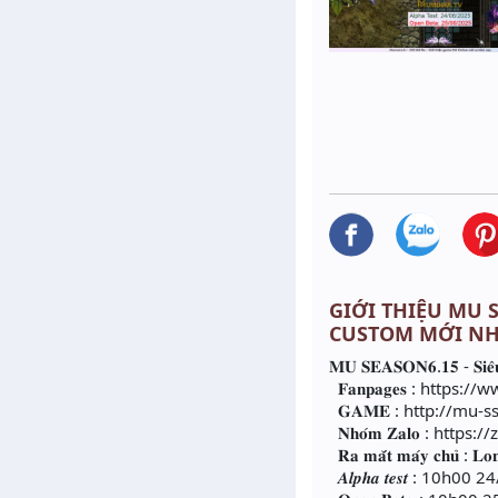
GIỚI THIỆU MU S
CUSTOM MỚI NH
𝐌𝐔 𝐒𝐄𝐀𝐒𝐎𝐍𝟔.𝟏𝟓 - 𝐒𝐢𝐞̂𝐮 𝐩𝐡
𝐅𝐚𝐧𝐩𝐚𝐠𝐞𝐬 : htt
𝐆𝐀𝐌𝐄 : http://mu-s
𝐍𝐡𝐨́𝐦 𝐙𝐚𝐥𝐨 : http
𝐑𝐚 𝐦𝐚̆́𝐭 𝐦𝐚́𝐲 𝐜𝐡𝐮̉ : 𝐋𝐨𝐧
𝑨𝒍𝒑𝒉𝒂 𝒕𝒆𝒔𝒕 : 10h0