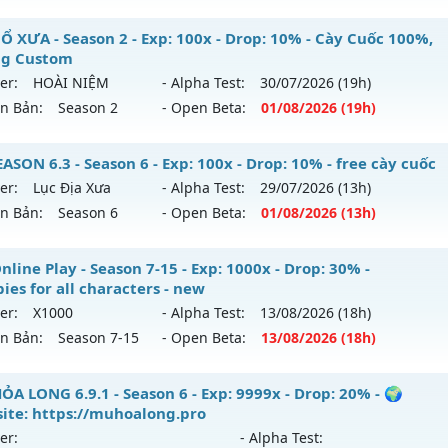
ểu reset: Reset In Game
U SS6 - HOÀI NIỆM-SĂN BOSS-VUI VẺ
Ổ XƯA - Season 2 - Exp: 100x - Drop: 10% - Cày Cuốc 100%,
hể loại: Mu Nguyên bản Webzen
g Custom
 mới ra tháng 08 2026 - Mở máy chủ
LORENCIA
vào 19h ng
er:
HOÀI NIỆM
- Alpha Test:
30/07
/2026
(19h)
ntihack: UGK ANTIHACK
ên Bản:
Season 2
- Open Beta:
01/08
/2026
(19h)
p: 99x - Drop: 20%
ểu reset: Non Reset
U CỔ XƯA - Cày Cuốc 100%, Không Custom
SON 6.3 - Season 6 - Exp: 100x - Drop: 10% - free cày cuốc
hể loại: Mu Nguyên bản Webzen
er:
Lục Địa Xưa
- Alpha Test:
29/07
/2026
(13h)
 mới ra tháng 08 2026 - Mở máy chủ
HOÀI NIỆM
vào 19h n
ên Bản:
Season 6
- Open Beta:
01/08
/2026
(13h)
tihack: OK
p: 100x - Drop: 10%
SEASON 6.3 - free cày cuốc
line Play - Season 7-15 - Exp: 1000x - Drop: 30% -
ểu reset: Reset In Game
ies for all characters - new
 mới ra tháng 08 2026 - Mở máy chủ
Lục Địa Xưa
vào 13h 
hể loại: Mu Nguyên bản Webzen
er:
X1000
- Alpha Test:
13/08
/2026
(18h)
ên Bản:
Season 7-15
- Open Beta:
13/08
/2026
(18h)
p: 100x - Drop: 10%
tihack: Phiên bản mới nhất
ểu reset: Reset In Game
 Online Play - Freebies for all characters - new
ỎA LONG 6.9.1 - Season 6 - Exp: 9999x - Drop: 20% - 🌍
hể loại: Mu Nguyên bản Webzen
ite: https://muhoalong.pro
 mới ra tháng 08 2026 - Mở máy chủ
X1000
vào 18h ngày 1
er:
- Alpha Test: