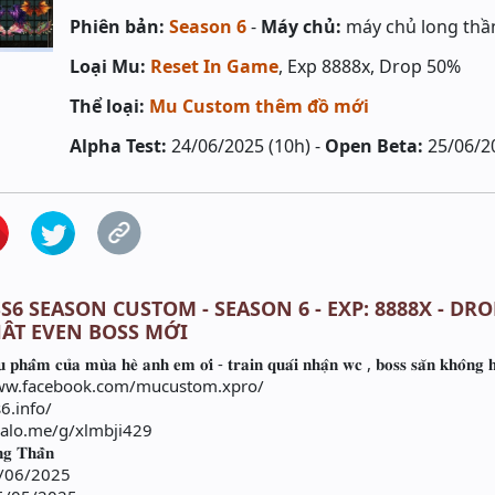
Phiên bản:
Season 6
-
Máy chủ:
máy chủ long thầ
Loại Mu:
Reset In Game
, Exp 8888x, Drop 50%
Thể loại:
Mu Custom thêm đồ mới
Alpha Test:
24/06/2025 (10h) -
Open Beta:
25/06/2
S6 SEASON CUSTOM - SEASON 6 - EXP: 8888X - DRO
ÂT EVEN BOSS MỚI
𝐚̂̉𝐦 𝐜𝐮̉𝐚 𝐦𝐮̀𝐚 𝐡𝐞̀ 𝐚𝐧𝐡 𝐞𝐦 𝐨̛𝐢 - 𝐭𝐫𝐚𝐢𝐧 𝐪𝐮𝐚́𝐢 𝐧𝐡𝐚̣̂𝐧 𝐰𝐜 , 𝐛𝐨𝐬𝐬 𝐬𝐚̆𝐧 𝐤𝐡𝐨̂𝐧𝐠 𝐡𝐞
ps://www.facebook.com/mucustom.xpro/
s6.info/
s://zalo.me/g/xlmbji429
𝐠 𝐓𝐡𝐚̂̀𝐧
0 24/06/2025