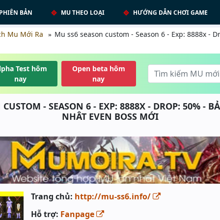
PHIÊN BẢN
MU THEO LOẠI
HƯỚNG DẪN CHƠI GAME
ch Mu Mới Ra
Mu ss6 season custom - Season 6 - Exp: 8888x - D
lpha Test hôm
Open beta hôm
nay
nay
CUSTOM - SEASON 6 - EXP: 8888X - DROP: 50% -
NHÂT EVEN BOSS MỚI
Trang chủ:
http://mu-ss6.info/
Hỗ trợ:
Fanpage