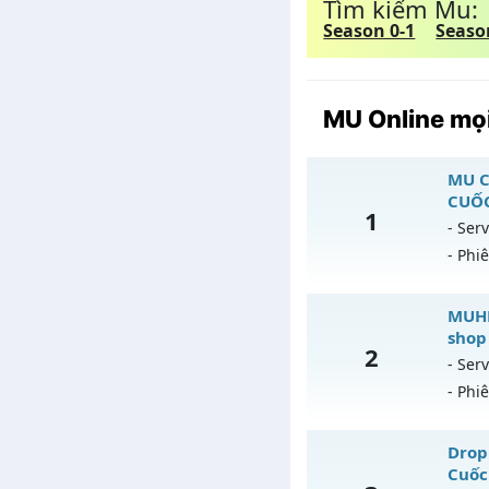
Tìm kiếm Mu:
Season 0-1
Seaso
MU Online mọi
MU C
CUỐC
1
- Serv
- Phi
M
MUHN
shop
2
Mu
- Serv
- Phi
Ex
Ki
M
Drop 
Th
Cuốc