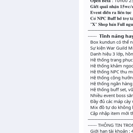
𝐎𝐩𝐞𝐧 𝐁𝐞𝐭𝐚 : 10h0
𝐆𝐢𝐞̂́𝐭 𝐪𝐮𝐚́𝐢 𝐧𝐡𝐚̣̂𝐧 𝟏𝟓𝐰𝐜/𝐪
𝐄𝐯𝐞𝐧𝐭 𝐝𝐢𝐞̂̃𝐧 𝐫𝐚 𝐥𝐢𝐞̂𝐧 𝐭𝐮̣
𝐂𝐨́ 𝐍𝐏𝐂 𝐁𝐮𝐟𝐟 𝐡𝐨̂̃ 𝐭𝐫𝐨̛̣ 𝐭𝐚
"𝐗" 𝐒𝐡𝐨𝐩 𝐛𝐚́𝐧 𝐅𝐮𝐥𝐥 𝐧𝐠𝐮𝐲𝐞̂
─────────────
------ 𝗧𝗶́𝗻𝗵 𝗻𝗮̆𝗻𝗴 𝗵𝗮
Box kundun có thể n
Sự kiện War Guild Min
Danh hiệu 3 lớp, hồn
Hệ thống trang phục
Hệ thống khảm ngọc 
Hệ thống NPC thu mua 
Hệ thống cộng hưởng 
Hệ thống ngân hàng ng
Hệ thống buff set, vũ 
Nhiều event boss săn 
Đầy đủ các máp cày w
Mix đồ tự do không l
Cập nhập item mới t
─────────────
------ THÔNG TIN TRO
Giới hạn tài khoản : 