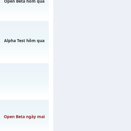
5/08/2626
Open Beta hôm qua
h ngày 06/08/2626
Alpha Test hôm qua
/muhoalong
vào 08h
y 31/07/2626
Open Beta ngày mai