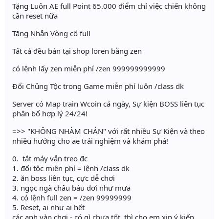
Tặng Luôn AE full Point 65.000 điểm chỉ việc chiến không
cần reset nữa
Tặng Nhẫn Vòng cổ full
Tất cả đều bán tại shop loren bằng zen
có lệnh lấy zen miễn phí /zen 999999999999
Đổi Chủng Tộc trong Game miễn phí luôn /class dk
Server có Map train Wcoin cả ngày, Sự kiện BOSS liên tục
phân bổ hợp lý 24/24!
=>> "KHÔNG NHÀM CHÁN" với rất nhiều Sự Kiện và theo
nhiều hướng cho ae trải nghiệm và khám phá!
0. tắt máy vẫn treo đc
1. đổi tộc miễn phí = lệnh /class dk
2. ăn boss liên tục, cực dễ chơi
3. ngọc ngà châu báu dơi như mưa
4. có lệnh full zen = /zen 99999999
5. Reset, ai như ai hết
các anh vào chơi - có gì chưa tốt, thì cho em xin ý kiến