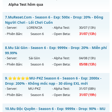
Kiểu reset: Reset In Game
Alpha Test hôm qua
Thể loại: Mu Bán Đồ Full Trong Shop
MU HỎA LONG SEASON 6 - 🌐 Website:
Antihack: UGK
7.
MuReset.Com - Season 6 - Exp: 500x - Drop: 20% - Đông
https://muhoalong.pro
Người Chơi - Lối Chơi Cuốn
Mu mới ra tháng 08 2026 - Mở máy chủ
- Server:
LORENCIA
- Alpha Test:
30/07
(13h)
https://facebook.com/muhoalong
vào 13h ngày
- Phiên Bản:
Season 6
- Open Beta:
31/07
(13h)
06/08/2626
Exp: 9999x - Drop: 99%
MuReset.Com - Đông Người Chơi - Lối Chơi Cuốn
8.
Mu Sài Gòn - Season 6 - Exp: 9999x - Drop: 20% - Miễn phí
Kiểu reset: Non Reset
Mu mới ra tháng 07 2026 - Mở máy chủ
LORENCIA
vào 13h
99.99%
ngày 31/07/2626
- Server:
Sài Gòn
- Alpha Test:
04/08
(13h)
Thể loại: Mu Nguyên bản Webzen
- Phiên Bản:
Season 6
- Open Beta:
05/08
(13h)
Exp: 500x - Drop: 20%
Antihack: XShield
Kiểu reset: Reset In Game
Mu Sài Gòn - Miễn phí 99.99%
9.
⭐⭐⭐⭐⭐MU-PKZ Season 6 - Season 6 - Exp: 2000x -
Thể loại: Mu Nguyên bản Webzen
Mu mới ra tháng 08 2026 - Mở máy chủ
Sài Gòn
vào 13h
Drop: 200% - Không mốc nạp - 30 dòng EXL mới
Antihack: Anti Vip
ngày 05/08/2626
- Server:
MU-PKZ
- Alpha Test:
31/07
(08h)
- Phiên Bản:
Season 6
- Open Beta:
31/07
(19h)
Exp: 9999x - Drop: 20%
Kiểu reset: Reset In Game
⭐⭐⭐⭐⭐MU-PKZ Season 6 - Không mốc nạp - 30 dòng
10.
Mu Độc Quyền - Season 6 - Exp: 9999x - Drop: 90% - MU
Thể loại: Mu Custom thêm đồ mới
EXL mới