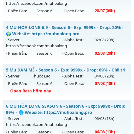
Antihack: XShield
https://facebook.com/muhoalong
Exp: 9999x - Drop: 90%
- Phiên Bản:
Season 6
- Open Beta:
28/07
(08h)
Kiểu reset: Reset In Game
Thể loại: Mu Bán Đồ Full Trong Shop
MU HỎA LONG 6.9 - 🌍 Website: https://muhoalong.pro
4.
MU HỎA LONG 6.9 - Season 6 - Exp: 9999x - Drop: 20% -
Antihack: Phoenix 2026
Mu mới ra tháng 07 2026 - Mở máy chủ
🌍 Website: https://muhoalong.pro
https://facebook.com/muhoalong
vào 08h ngày
- Server:
- Alpha Test:
02/08
(20h)
28/07/2626
https://facebook.com/muhoalong
- Phiên Bản:
Season 6
- Open Beta:
02/08
(20h)
Exp: 9999x - Drop: 99%
Kiểu reset: Non Reset
MU HỎA LONG 6.9 - 🌍 Website: https://muhoalong.pro
5.
Mu ĐAM MÊ - Season 6 - Exp: 9999x - Drop: 89% - Giải trí
Thể loại: Mu Nguyên bản Webzen
Mu mới ra tháng 08 2026 - Mở máy chủ
- Server:
Thuốc Lào
- Alpha Test:
04/08
(20h)
Antihack: Xshiel
https://facebook.com/muhoalong
vào 20h ngày
- Phiên Bản:
Season 6
- Open Beta:
07/08
(10h)
02/08/2626
Open Beta hôm nay
Exp: 9999x - Drop: 20%
Mu ĐAM MÊ - Giải trí
Kiểu reset: Non Reset
6.
MU HỎA LONG SEASON 6 - Season 6 - Exp: 9999x - Drop:
Mu mới ra tháng 08 2026 - Mở máy chủ
Thuốc Lào
vào 10h
99% - 🌐 Website: https://muhoalong.pro
Thể loại: Mu Nguyên bản Webzen
ngày 07/08/2626
- Server:
- Alpha Test:
06/08
(13h)
Antihack: XShield
https://facebook.com/muhoalong
Exp: 9999x - Drop: 89%
- Phiên Bản:
Season 6
- Open Beta:
06/08
(13h)