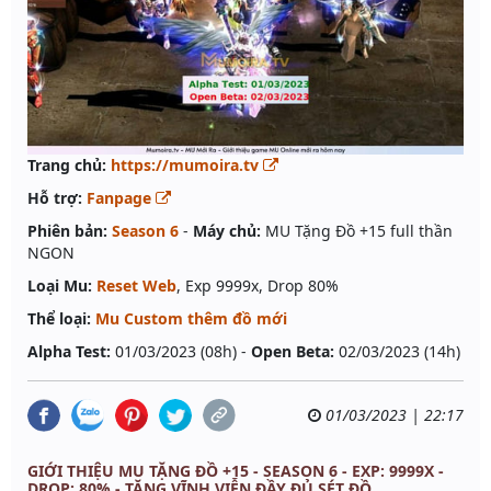
Trang chủ:
https://mumoira.tv
Hỗ trợ:
Fanpage
Phiên bản:
Season 6
-
Máy chủ:
MU Tặng Đồ +15 full thần
NGON
Loại Mu:
Reset Web
, Exp 9999x, Drop 80%
Thể loại:
Mu Custom thêm đồ mới
Alpha Test:
01/03/2023 (08h) -
Open Beta:
02/03/2023 (14h)
01/03/2023 | 22:17
GIỚI THIỆU MU TẶNG ĐỒ +15 - SEASON 6 - EXP: 9999X -
DROP: 80% - TẶNG VĨNH VIỄN ĐẦY ĐỦ SÉT ĐỒ