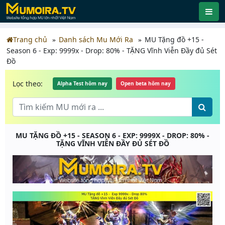
Trang chủ
Danh sách Mu Mới Ra
MU Tặng đồ +15 -
Season 6 - Exp: 9999x - Drop: 80% - TẶNG Vĩnh Viễn Đầy đủ Sét
Đồ
Lọc theo:
Alpha Test hôm nay
Open beta hôm nay
MU TẶNG ĐỒ +15 - SEASON 6 - EXP: 9999X - DROP: 80% -
TẶNG VĨNH VIỄN ĐẦY ĐỦ SÉT ĐỒ