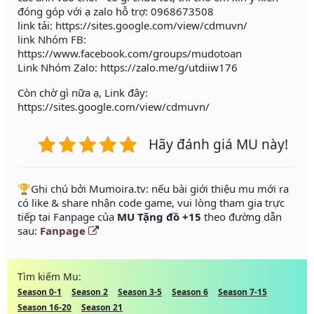
đóng góp với ạ zalo hỗ trợ: 0968673508
link tải: https://sites.google.com/view/cdmuvn/
link Nhóm FB:
https://www.facebook.com/groups/mudotoan
Link Nhóm Zalo: https://zalo.me/g/utdiiw176
Còn chờ gì nữa ạ, Link đây:
https://sites.google.com/view/cdmuvn/
Hãy đánh giá MU này!
️🏆Ghi chú bởi Mumoira.tv: nếu bài giới thiệu mu mới ra
có like & share nhận code game, vui lòng tham gia trực
tiếp tại Fanpage của
MU Tặng đồ +15
theo đường dẫn
sau:
Fanpage
Tìm kiếm Mu:
Season 0-1
Season 2
Season 3-5
Season 6
Season 7-15
Season 16-20
Season 21