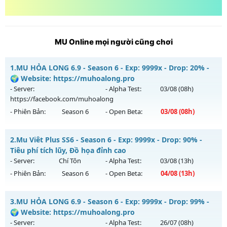
MU Online mọi người cũng chơi
1.
MU HỎA LONG 6.9 - Season 6 - Exp: 9999x - Drop: 20% -
🌍 Website: https://muhoalong.pro
- Server:
- Alpha Test:
03/08
(08h)
https://facebook.com/muhoalong
- Phiên Bản:
Season 6
- Open Beta:
03/08
(08h)
MU HỎA LONG 6.9 - 🌍 Website: https://muhoalong.pro
2.
Mu Viêt Plus SS6 - Season 6 - Exp: 9999x - Drop: 90% -
Mu mới ra tháng 08 2026 - Mở máy chủ
Tiêu phí tích lũy, Đồ họa đỉnh cao
https://facebook.com/muhoalong
vào 08h ngày
- Server:
Chí Tôn
- Alpha Test:
03/08
(13h)
03/08/2626
- Phiên Bản:
Season 6
- Open Beta:
04/08
(13h)
Exp: 9999x - Drop: 20%
Mu Viêt Plus SS6 - Tiêu phí tích lũy, Đồ họa đỉnh cao
Kiểu reset: Non Reset
3.
MU HỎA LONG 6.9 - Season 6 - Exp: 9999x - Drop: 99% -
Mu mới ra tháng 08 2026 - Mở máy chủ
Chí Tôn
vào 13h
🌍 Website: https://muhoalong.pro
Thể loại: Mu Nguyên bản Webzen
ngày 04/08/2626
- Server:
- Alpha Test:
26/07
(08h)