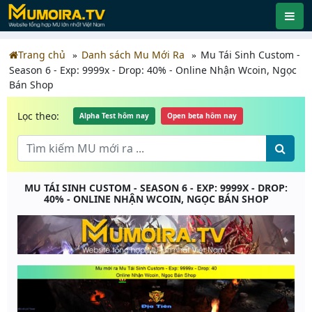
Trang chủ
Danh sách Mu Mới Ra
Mu Tái Sinh Custom -
Season 6 - Exp: 9999x - Drop: 40% - Online Nhận Wcoin, Ngọc
Bán Shop
Lọc theo:
Alpha Test hôm nay
Open beta hôm nay
MU TÁI SINH CUSTOM - SEASON 6 - EXP: 9999X - DROP:
40% - ONLINE NHẬN WCOIN, NGỌC BÁN SHOP