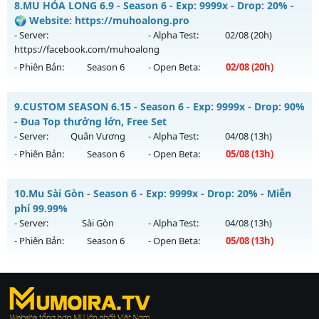
8.
MU HỎA LONG 6.9 - Season 6 - Exp: 9999x - Drop: 20% -
Antihack: Anti
Mu mới ra tháng 08 2026 - Mở máy chủ
Băng Băng
vào 13h
🌍 Website: https://muhoalong.pro
ngày 06/08/2626
- Server:
- Alpha Test:
02/08
(20h)
https://facebook.com/muhoalong
Exp: 9999x - Drop: 90%
- Phiên Bản:
Season 6
- Open Beta:
02/08
(20h)
Kiểu reset: Reset In Game
Thể loại: Mu Custom thêm đồ mới
MU HỎA LONG 6.9 - 🌍 Website: https://muhoalong.pro
9.
CUSTOM SEASON 6.15 - Season 6 - Exp: 9999x - Drop: 90%
Antihack: Gold dragon
Mu mới ra tháng 08 2026 - Mở máy chủ
- Đua Top thưởng lớn, Free Set
https://facebook.com/muhoalong
vào 20h ngày
- Server:
Quân Vương
- Alpha Test:
04/08
(13h)
02/08/2626
- Phiên Bản:
Season 6
- Open Beta:
05/08
(13h)
Exp: 9999x - Drop: 20%
CUSTOM SEASON 6.15 - Đua Top thưởng lớn, Free Set
Kiểu reset: Non Reset
10.
Mu Sài Gòn - Season 6 - Exp: 9999x - Drop: 20% - Miễn
Mu mới ra tháng 08 2026 - Mở máy chủ
Quân Vương
vào
phí 99.99%
Thể loại: Mu Nguyên bản Webzen
13h ngày 05/08/2626
- Server:
Sài Gòn
- Alpha Test:
04/08
(13h)
Antihack: XShield
- Phiên Bản:
Season 6
- Open Beta:
05/08
(13h)
Exp: 9999x - Drop: 90%
Kiểu reset: Reset In Game
Mu Sài Gòn - Miễn phí 99.99%
Thể loại: Mu Bán Đồ Full Trong Shop
https://ktdb.net/
Mu mới ra tháng 08 2026 - Mở máy chủ
|
789club
|
Jun88
Sài Gòn
vào 13h
|
bắn cá
Antihack: Phoenix Season 6.15
ngày 05/08/2626
đổi thưởng
|
Xôi Lạc