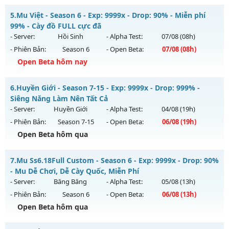
Kiểu reset: Reset In Game
MU CUSTOM 5.2 60FPS - CÀY CUỐC FREE DỄ CHƠI DỄ CÀY
5.
Mu Việt - Season 6 - Exp: 9999x - Drop: 90% - Miễn phí
Thể loại: Mu Nguyên bản Webzen
Mu mới ra tháng 08 2026 - Mở máy chủ
CUSTOM S1
vào 13h
99% - Cày đồ FULL cực đã
Antihack: IGMU.DEV
ngày 02/08/2626
- Server:
Hồi Sinh
- Alpha Test:
07/08
(08h)
- Phiên Bản:
Season 6
- Open Beta:
07/08
(08h)
Exp: 200x - Drop: 100%
Open Beta hôm nay
Kiểu reset: Reset In Game
Thể loại: Mu Custom thêm đồ mới
Mu Việt - Miễn phí 99% - Cày đồ FULL cực đã
6.
Huyền Giới - Season 7-15 - Exp: 9999x - Drop: 999% -
Antihack: XShield
Mu mới ra tháng 08 2026 - Mở máy chủ
Hồi Sinh
vào 08h
Siêng Năng Làm Nên Tất Cả
ngày 07/08/2626
- Server:
Huyền Giới
- Alpha Test:
04/08
(19h)
- Phiên Bản:
Season 7-15
- Open Beta:
06/08
(19h)
Exp: 9999x - Drop: 90%
Open Beta hôm qua
Kiểu reset: Reset In Game
Thể loại: Mu Nguyên bản Webzen
Huyền Giới - Siêng Năng Làm Nên Tất Cả
7.
Mu Ss6.18Full Custom - Season 6 - Exp: 9999x - Drop: 90%
Antihack: ICMPROTECT ✅ 🔴 ✨ ⚡️
Mu mới ra tháng 08 2026 - Mở máy chủ
Huyền Giới
vào 19h
- Mu Dễ Chơi, Dễ Cày Quốc, Miễn Phí
ngày 06/08/2626
- Server:
Băng Băng
- Alpha Test:
05/08
(13h)
- Phiên Bản:
Season 6
- Open Beta:
06/08
(13h)
Exp: 9999x - Drop: 999%
Open Beta hôm qua
Kiểu reset: Reset In Game
Thể loại: Mu Custom thêm đồ mới
Mu Ss6.18Full Custom - Mu Dễ Chơi, Dễ Cày Quốc, Miễn Phí