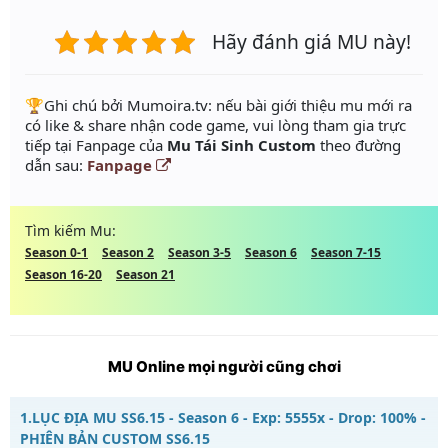
Hãy đánh giá MU này!
️🏆Ghi chú bởi Mumoira.tv: nếu bài giới thiệu mu mới ra
có like & share nhận code game, vui lòng tham gia trực
tiếp tại Fanpage của
Mu Tái Sinh Custom
theo đường
dẫn sau:
Fanpage
Tìm kiếm Mu:
Season 0-1
Season 2
Season 3-5
Season 6
Season 7-15
Season 16-20
Season 21
MU Online mọi người cũng chơi
1.
LỤC ĐỊA MU SS6.15 - Season 6 - Exp: 5555x - Drop: 100% -
PHIÊN BẢN CUSTOM SS6.15