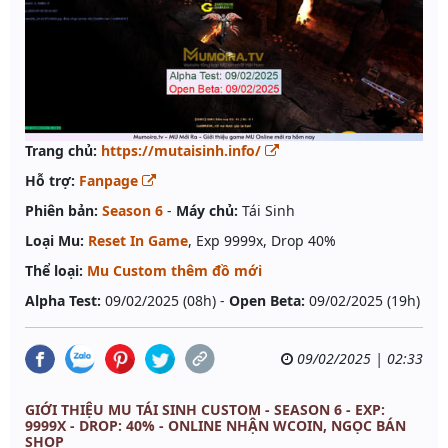
Trang chủ:
https://mutaisinh.info/
Hỗ trợ:
Fanpage
Phiên bản:
Season 6
-
Máy chủ:
Tái Sinh
Loại Mu:
Reset In Game
, Exp 9999x, Drop 40%
Thể loại:
Mu Custom thêm đồ mới
Alpha Test:
09/02/2025 (08h) -
Open Beta:
09/02/2025 (19h)
09/02/2025 | 02:33
GIỚI THIỆU MU TÁI SINH CUSTOM - SEASON 6 - EXP:
9999X - DROP: 40% - ONLINE NHẬN WCOIN, NGỌC BÁN
SHOP