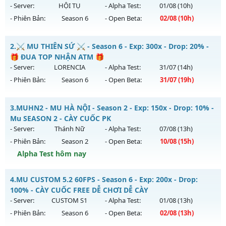
- Server:
HỘI TỤ
- Alpha Test:
01/08
(10h)
- Phiên Bản:
Season 6
- Open Beta:
02/08
(10h)
LỤC ĐỊA MU SS6.15 - PHIÊN BẢN CUSTOM SS6.15
2.
⚔️ MU THIÊN SỨ ⚔️ - Season 6 - Exp: 300x - Drop: 20% -
Mu mới ra tháng 08 2026 - Mở máy chủ
HỘI TỤ
vào 10h
🎁 ĐUA TOP NHẬN ATM 🎁
ngày 02/08/2626
- Server:
LORENCIA
- Alpha Test:
31/07
(14h)
- Phiên Bản:
Season 6
- Open Beta:
31/07
(19h)
Exp: 5555x - Drop: 100%
Kiểu reset: Reset In Game
⚔️ MU THIÊN SỨ ⚔️ - 🎁 ĐUA TOP NHẬN ATM 🎁
3.
MUHN2 - MU HÀ NỘI - Season 2 - Exp: 150x - Drop: 10% -
Thể loại: Mu Custom thêm đồ mới
Mu mới ra tháng 07 2026 - Mở máy chủ
LORENCIA
vào 19h
Mu SEASON 2 - CÀY CUỐC PK
Antihack: SPK
ngày 31/07/2626
- Server:
Thánh Nữ
- Alpha Test:
07/08
(13h)
- Phiên Bản:
Season 2
- Open Beta:
10/08
(15h)
Exp: 300x - Drop: 20%
Alpha Test hôm nay
Kiểu reset: Reset In Game
Thể loại: Mu Nguyên bản Webzen
MUHN2 - MU HÀ NỘI - Mu SEASON 2 - CÀY CUỐC PK
4.
MU CUSTOM 5.2 60FPS - Season 6 - Exp: 200x - Drop:
Antihack: BDCAM
Mu mới ra tháng 08 2026 - Mở máy chủ
Thánh Nữ
vào 15h
100% - CÀY CUỐC FREE DỄ CHƠI DỄ CÀY
ngày 10/08/2626
- Server:
CUSTOM S1
- Alpha Test:
01/08
(13h)
- Phiên Bản:
Season 6
- Open Beta:
02/08
(13h)
Exp: 150x - Drop: 10%