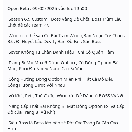
Open Beta : 09/02/2025 vào lúc 19h00
Season 6.9 Custom , Boss Vàng Dễ Chết, Boss Trùm Lâu
Chết để các Team PK
Wcoin có thể săn Có Bãi Train Wcoin,Bán Ngọc Cre Chaos
BS , Đi Huyết Lâu Devil , Bán Đồ Exl , Săn Boss
Sever Không Tu Chân Danh Hiệu , Chỉ Có Quân Hàm
Trang Bị Mở Max 6 Dòng Option , Có Dòng Option EXL
Mới , Phôi Đồ Nhiều Nâng Cấp Sướng
Cộng Hưởng Dòng Option Miễn Phí , Tất Cả Đồ Đều
Cộng Hưởng Được Với Nhau
Vũ Khỉ , Pet , Thú Cưỡi,, Wing rớt Dễ Dàng ở BOSS VÀNG
Nâng Cấp Thất Bại Không Bị Mất Dòng Option Exl và Cấp
Độ của Trang Bị Vũ Khí)
Siêu Boss là Boss lớn nên sẽ Rớt Các Trang Bị Cấp Cao
Hơn