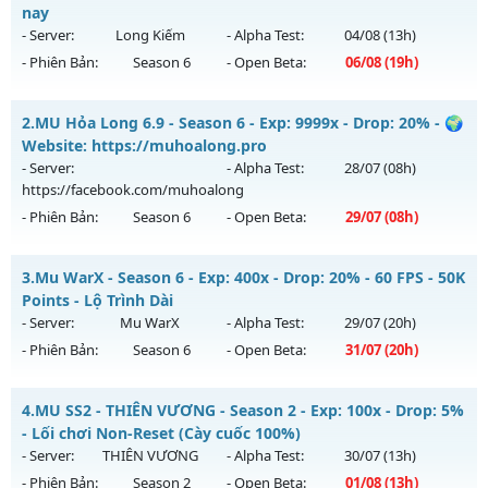
nay
- Server:
Long Kiếm
- Alpha Test:
04/08
(13h)
- Phiên Bản:
Season 6
- Open Beta:
06/08
(19h)
📌Mu Long Kiếm 19:00 - Boss liên tục, event cả ngày, vào là
2.
MU Hỏa Long 6.9 - Season 6 - Exp: 9999x - Drop: 20% - 🌍
mê , Open 19:00 hôm nay
Website: https://muhoalong.pro
Mu mới ra tháng 08 2026 - Mở máy chủ
Long Kiếm
vào 19h
- Server:
- Alpha Test:
28/07
(08h)
ngày 06/08/2626
https://facebook.com/muhoalong
- Phiên Bản:
Season 6
- Open Beta:
29/07
(08h)
Exp: 500x - Drop: 25%
Kiểu reset: Reset In Game
MU Hỏa Long 6.9 - 🌍 Website: https://muhoalong.pro
3.
Mu WarX - Season 6 - Exp: 400x - Drop: 20% - 60 FPS - 50K
Thể loại: Mu Nguyên bản Webzen
Mu mới ra tháng 07 2026 - Mở máy chủ
Points - Lộ Trình Dài
Antihack: VIP SHIELD
https://facebook.com/muhoalong
vào 08h ngày
- Server:
Mu WarX
- Alpha Test:
29/07
(20h)
29/07/2626
- Phiên Bản:
Season 6
- Open Beta:
31/07
(20h)
Exp: 9999x - Drop: 20%
Mu WarX - 60 FPS - 50K Points - Lộ Trình Dài
Kiểu reset: Non Reset
4.
MU SS2 - THIÊN VƯƠNG - Season 2 - Exp: 100x - Drop: 5%
Mu mới ra tháng 07 2026 - Mở máy chủ
Mu WarX
vào 20h
- Lối chơi Non-Reset (Cày cuốc 100%)
Thể loại: Mu Nguyên bản Webzen
ngày 31/07/2626
- Server:
THIÊN VƯƠNG
- Alpha Test:
30/07
(13h)
Antihack: XShield
- Phiên Bản:
Season 2
- Open Beta:
01/08
(13h)
Exp: 400x - Drop: 20%