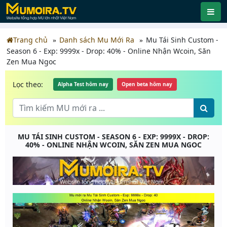
Trang chủ
Danh sách Mu Mới Ra
Mu Tái Sinh Custom -
Season 6 - Exp: 9999x - Drop: 40% - Online Nhận Wcoin, Săn
Zen Mua Ngoc
Lọc theo:
Alpha Test hôm nay
Open beta hôm nay
MU TÁI SINH CUSTOM - SEASON 6 - EXP: 9999X - DROP:
40% - ONLINE NHẬN WCOIN, SĂN ZEN MUA NGOC