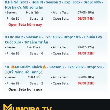
Kiểu reset: Non Reset
8.
Hà Nội 2003 - Hoài N - Season 2 - Exp: 300x - Drop: 40% -
Mu mới ra tháng 08 2026 - Mở máy chủ
Huyền Thoại
vào
Nơi ký ức MU sống lại
Thể loại: Mu Nguyên bản Webzen
14h ngày 15/08/2626
- Server:
Hoài Niệm
- Alpha Test:
07/08
(19h)
Antihack: Xshiel
- Phiên Bản:
Season 2
- Open Beta:
08/08
(14h)
Exp: 100x - Drop: 10%
Open Beta hôm nay
Kiểu reset: Reset In Game
Thể loại: Mu Nguyên bản Webzen
Hà Nội 2003 - Hoài N - Nơi ký ức MU sống lại
9.
Lục Địa 2 - Season 6 - Exp: 100x - Drop: 10% - Chuẩn Cày
Antihack: ICM
Mu mới ra tháng 08 2026 - Mở máy chủ
Hoài Niệm
vào 14h
Cuốc Xưa - Tự Làm Tự Ăn
ngày 08/08/2626
- Server:
Lục Địa 2
- Alpha Test:
29/07
(12h)
- Phiên Bản:
Season 6
- Open Beta:
01/08
(12h)
Exp: 300x - Drop: 40%
Kiểu reset: Reset In Game
Lục Địa 2 - Chuẩn Cày Cuốc Xưa - Tự Làm Tự Ăn
10.
🔥MU-Kiếm Khách🔥 - Season 2 - Exp: 200x - Drop: 5% -
Thể loại: Mu Custom thêm đồ mới
Mu mới ra tháng 08 2026 - Mở máy chủ
Lục Địa 2
vào 12h
⚔️KỸ Năng Hồi sinh⚔️
Antihack: UKG
ngày 01/08/2626
- Server:
CỤM 3.5
- Alpha Test:
06/08
(18h)
- Phiên Bản:
Season 2
- Open Beta:
07/08
(13h)
Exp: 100x - Drop: 10%
Open Beta hôm qua
Kiểu reset: Reset In Game
Thể loại: Mu Nguyên bản Webzen
🔥MU-Kiếm Khách🔥 - ⚔️KỸ Năng Hồi sinh⚔️
Antihack: Chống Hack
https://ktdb.net/
Mu mới ra tháng 08 2026 - Mở máy chủ
|
789club
|
Jun88
CỤM 3.5
vào 13h
|
bắn cá