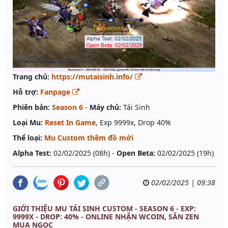
Trang chủ:
https://mutaisinh.info/
Hỗ trợ:
Fanpage
Phiên bản:
Season 6
-
Máy chủ:
Tái Sinh
Loại Mu:
Reset In Game
, Exp 9999x, Drop 40%
Thể loại:
Mu Custom thêm đồ mới
Alpha Test:
02/02/2025 (08h) -
Open Beta:
02/02/2025 (19h)
02/02/2025 | 09:38
GIỚI THIỆU MU TÁI SINH CUSTOM - SEASON 6 - EXP:
9999X - DROP: 40% - ONLINE NHẬN WCOIN, SĂN ZEN
MUA NGOC