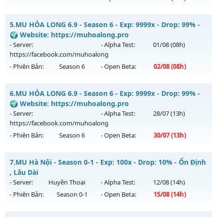
Kiểu reset: Reset In Game
MU SS2 - THIÊN VƯƠNG - Lối chơi Non-Reset (Cày cuốc
5.
MU HỎA LONG 6.9 - Season 6 - Exp: 9999x - Drop: 99% -
Thể loại: Mu Custom thêm đồ mới
100%)
🌍 Website: https://muhoalong.pro
Antihack: UGK Shield + Phoenix
Mu mới ra tháng 08 2026 - Mở máy chủ
THIÊN VƯƠNG
vào
- Server:
- Alpha Test:
01/08
(08h)
13h ngày 01/08/2626
https://facebook.com/muhoalong
- Phiên Bản:
Season 6
- Open Beta:
02/08
(08h)
Exp: 100x - Drop: 5%
Kiểu reset: Non Reset
MU HỎA LONG 6.9 - 🌍 Website: https://muhoalong.pro
6.
MU HỎA LONG 6.9 - Season 6 - Exp: 9999x - Drop: 99% -
Thể loại: Mu Nguyên bản Webzen
Mu mới ra tháng 08 2026 - Mở máy chủ
🌍 Website: https://muhoalong.pro
Antihack: XShield
https://facebook.com/muhoalong
vào 08h ngày
- Server:
- Alpha Test:
28/07
(13h)
02/08/2626
https://facebook.com/muhoalong
- Phiên Bản:
Season 6
- Open Beta:
30/07
(13h)
Exp: 9999x - Drop: 99%
Kiểu reset: Non Reset
MU HỎA LONG 6.9 - 🌍 Website: https://muhoalong.pro
7.
MU Hà Nội - Season 0-1 - Exp: 100x - Drop: 10% - Ổn Định
Thể loại: Mu Nguyên bản Webzen
Mu mới ra tháng 07 2026 - Mở máy chủ
, Lâu Dài
Antihack: XShield
https://facebook.com/muhoalong
vào 13h ngày
- Server:
Huyền Thoại
- Alpha Test:
12/08
(14h)
30/07/2626
- Phiên Bản:
Season 0-1
- Open Beta:
15/08
(14h)
Exp: 9999x - Drop: 99%
MU Hà Nội - Ổn Định , Lâu Dài