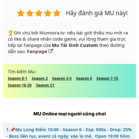
Hãy đánh giá MU này!
️🏆Ghi chú bởi Mumoira.tv: nếu bài giới thiệu mu mới ra
có like & share nhận code game, vui lòng tham gia trực
tiếp tại Fanpage của
Mu Tái Sinh Custom
theo đường
dẫn sau:
Fanpage
Tìm kiếm Mu:
Season 0-1
Season 2
Season 3-5
Season 6
Season 7-15
Season 16-20
Season 21
MU Online mọi người cũng chơi
1.
📌Mu Long Kiếm 19:00 - Season 6 - Exp: 500x - Drop: 25%
- Boss liên tục, event cả ngày, vào là mê , Open 19:00 hôm