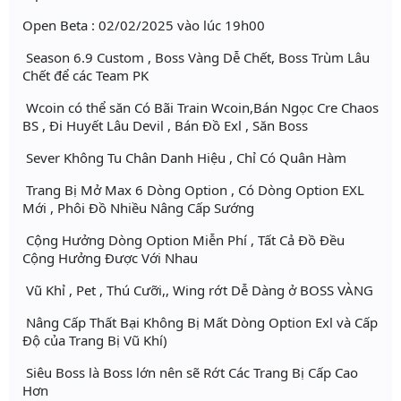
Open Beta : 02/02/2025 vào lúc 19h00
Season 6.9 Custom , Boss Vàng Dễ Chết, Boss Trùm Lâu
Chết để các Team PK
Wcoin có thể săn Có Bãi Train Wcoin,Bán Ngọc Cre Chaos
BS , Đi Huyết Lâu Devil , Bán Đồ Exl , Săn Boss
Sever Không Tu Chân Danh Hiệu , Chỉ Có Quân Hàm
Trang Bị Mở Max 6 Dòng Option , Có Dòng Option EXL
Mới , Phôi Đồ Nhiều Nâng Cấp Sướng
Cộng Hưởng Dòng Option Miễn Phí , Tất Cả Đồ Đều
Cộng Hưởng Được Với Nhau
Vũ Khỉ , Pet , Thú Cưỡi,, Wing rớt Dễ Dàng ở BOSS VÀNG
Nâng Cấp Thất Bại Không Bị Mất Dòng Option Exl và Cấp
Độ của Trang Bị Vũ Khí)
Siêu Boss là Boss lớn nên sẽ Rớt Các Trang Bị Cấp Cao
Hơn