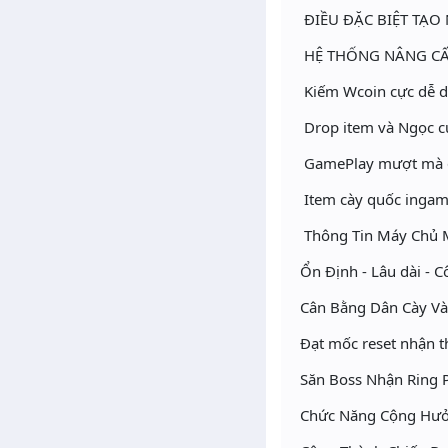
ĐIỀU ĐẶC BIỆT TA
HỆ THỐNG NÂNG CẤ
Kiếm Wcoin cực dễ da
Drop item và Ngọc cực
GamePlay mượt mà đưo
Item cày quốc ingame
Thông Tin Máy Chủ M
️ Ổn Định - Lâu dài - 
️ Cân Bằng Dân Cày V
️ Đạt mốc reset nhận 
️ Săn Boss Nhận Ring 
Chức Năng Cộng Hưở