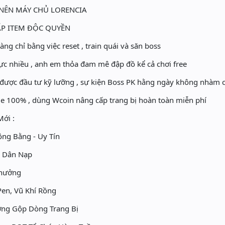
̣O NÊN MÁY CHỦ LORENCIA
P ITEM ĐỘC QUYỀN
̀ng chỉ bằng việc reset , train quái và săn boss
 nhiều , anh em thỏa đam mê đập đồ kể cả chơi free
̛̣c đầu tư kỹ lưỡng , sự kiện Boss PK hằng ngày không nhàm 
 100% , dùng Wcoin nâng cấp trang bị hoàn toàn miễn phí
ới :
Công Bằng - Uy Tín
à Dân Nạp
thưởng
Pen, Vũ Khí Rồng
ng Gộp Dòng Trang Bị