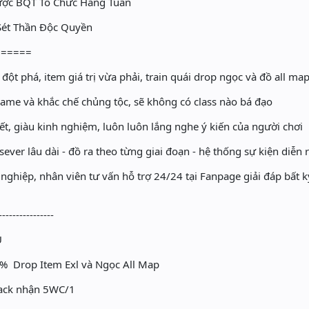
Được BQT Tổ Chức Hàng Tuần
Sét Thần Độc Quyền
======
 đột phá, item giá trị vừa phải, train quái drop ngọc và đồ all ma
ame và khắc chế chủng tộc, sẽ không có class nào bá đạo
, giàu kinh nghiệm, luôn luôn lắng nghe ý kiến của người chơi
ever lâu dài - đồ ra theo từng giai đoạn - hệ thống sự kiện diễn ra
ghiệp, nhân viên tư vấn hỗ trợ 24/24 tại Fanpage giải đáp bất 
----------------
̉
 Drop Item Exl và Ngọc All Map
ack nhận 5WC/1