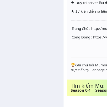
★ Duy trì server lâu 
★ Sự kiện diễn ra liên
------------------------------
Trang Chủ : http://
Cộng Động : https:
️🏆Ghi chú bởi Mumoir
trực tiếp tại Fanpage
Tìm kiếm Mu:
Season 0-1
Seaso