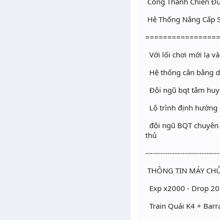
️ Công Thành Chiến 
️ Hệ Thống Nâng Cấp 
================
Với lối chơi mới lạ và
Hệ thống cân bằng d
Đội ngũ bqt tâm huyết
Lộ trình định hướng s
đội ngũ BQT chuyên n
thủ
------------------------------
THÔNG TIN MÁY CHU
Exp x2000 - Drop 20%
Train Quái K4 + Barr