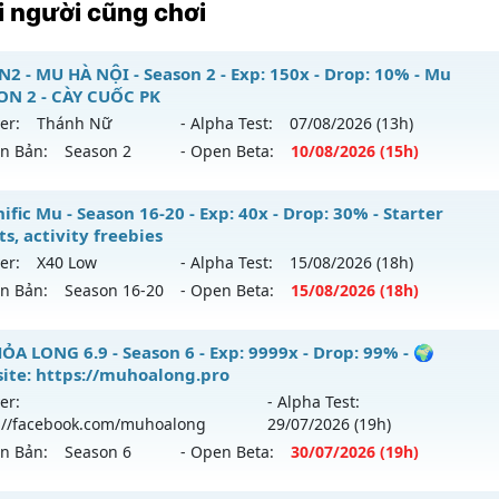
 người cũng chơi
2 - MU HÀ NỘI - Season 2 - Exp: 150x - Drop: 10% - Mu
ON 2 - CÀY CUỐC PK
er:
Thánh Nữ
- Alpha Test:
07/08
/2026
(13h)
ên Bản:
Season 2
- Open Beta:
10/08
/2026
(15h)
UHN2 - MU HÀ NỘI - Mu SEASON 2 - CÀY CUỐC PK
fic Mu - Season 16-20 - Exp: 40x - Drop: 30% - Starter
s, activity freebies
 mới ra tháng 08 2026 - Mở máy chủ
Thánh Nữ
vào 15h ng
er:
X40 Low
- Alpha Test:
15/08
/2026
(18h)
ên Bản:
Season 16-20
- Open Beta:
15/08
/2026
(18h)
p: 150x - Drop: 10%
ểu reset: Reset In Game
gnific Mu - Starter events, activity freebies
ỎA LONG 6.9 - Season 6 - Exp: 9999x - Drop: 99% - 🌍
hể loại: Mu Nguyên bản Webzen
ite: https://muhoalong.pro
 mới ra tháng 08 2026 - Mở máy chủ
X40 Low
vào 18h ngà
er:
- Alpha Test:
ntihack: IGMU.DEV
://facebook.com/muhoalong
29/07
/2026
(19h)
p: 40x - Drop: 30%
ên Bản:
Season 6
- Open Beta:
30/07
/2026
(19h)
ểu reset: Reset In Game