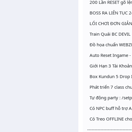
200 Lần RESET gõ lệ
BOSS RA LIÊN TỤC 2
LỐI CHƠI ĐƠN GIẢN (
Train Quái BC DEVIL 
Đồ họa chuẩn WEBZE
Auto Reset Ingame - 
Giới Hạn 3 Tài Khoả
Box Kundun 5 Drop 
Phát triển 7 class c
Tự động party : /setpa
Có NPC buff hỗ trợ AE
Có Treo OFFLINE cho A
------------------------------