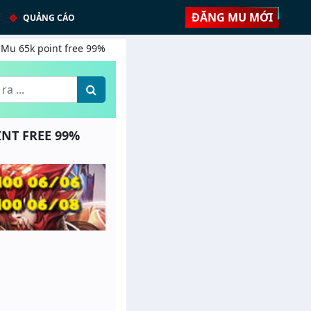
ĐĂNG MU MỚI
QUẢNG CÁO
 Mu 65k point free 99%
INT FREE 99%