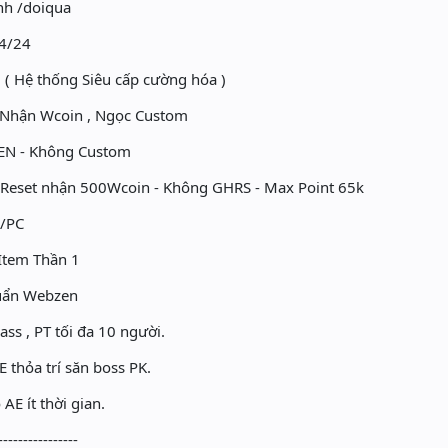
nh /doiqua
4/24
 Hệ thống Siêu cấp cường hóa )
Nhận Wcoin , Ngọc Custom
N - Không Custom
Reset nhận 500Wcoin - Không GHRS - Max Point 65k
n/PC
Item Thần 1
huẩn Webzen
ss , PT tối đa 10 người.
 thỏa trí săn boss PK.
E ít thời gian.
----------------