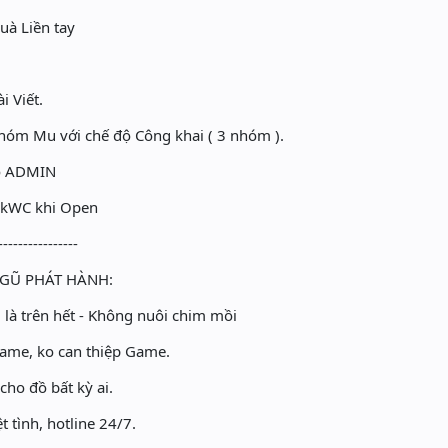
uà Liền tay
i Viết.
nhóm Mu với chế độ Công khai ( 3 nhóm ).
ho ADMIN
0kWC khi Open
----------------
GŨ PHÁT HÀNH:
là trên hết - Không nuôi chim mồi
ame, ko can thiệp Game.
ho đồ bất kỳ ai.
 tình, hotline 24/7.