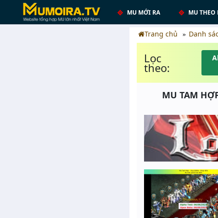
MU MỚI RA
MU THEO 
Trang chủ
Danh sá
Lọc
A
theo:
MU TAM HỢP 