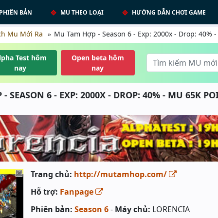
PHIÊN BẢN
MU THEO LOẠI
HƯỚNG DẪN CHƠI GAME
ch Mu Mới Ra
Mu Tam Hợp - Season 6 - Exp: 2000x - Drop: 40% -
lpha Test hôm
Open beta hôm
nay
nay
- SEASON 6 - EXP: 2000X - DROP: 40% - MU 65K PO
Trang chủ:
http://mutamhop.com/
Hỗ trợ:
Fanpage
Phiên bản:
Season 6
-
Máy chủ:
LORENCIA