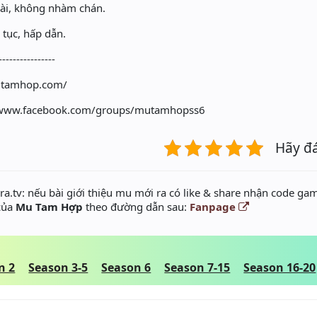
dài, không nhàm chán.
 tục, hấp dẫn.
----------------
mutamhop.com/
//www.facebook.com/groups/mutamhopss6
Hãy đ
a.tv: nếu bài giới thiệu mu mới ra có like & share nhận code gam
 của
Mu Tam Hợp
theo đường dẫn sau:
Fanpage
n 2
Season 3-5
Season 6
Season 7-15
Season 16-20