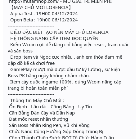
http://mutamhop.com/ - MU GIẢI TRÍ MIỄN PHÍ
【MÁY CHỦ MỚI LORENCIA】
Alpha Test : 19H00 04/12/2024
Open Beta : 19h00 06/12/2024
------------------------------
ĐIỀU ĐẶC BIỆT TẠO NÊN MÁY CHỦ LORENCIA
HỆ THỐNG NÂNG CẤP ITEM ĐỘC QUYỀN
Kiếm Wcoin cực dễ dàng chỉ bằng việc reset , train quái
và săn boss
Drop item và Ngọc cực nhiều , anh em thỏa đam mê
đập đồ kể cả chơi free
GamePlay mượt mà được đầu tư kỹ lưỡng , sự kiện
Boss PK hằng ngày không nhàm chán.
Item cày quốc ingame 100% , dùng Wcoin nâng cấp
trang bị hoàn toàn miễn phí
------------------------------
Thông Tin Máy Chủ Mới :
️ Ổn Định - Lâu dài - Công Bằng - Uy Tín
️ Cân Bằng Dân Cày Và Dân Nạp
️ Đạt mốc reset nhận thưởng
️ Săn Boss Nhận Ring Pen, Vũ Khí Rồng
Chức Năng Cộng Hưởng Gộp Dòng Trang Bị
️ Công Thành Chiến Được BQT Tổ Chức Hàng Tuần