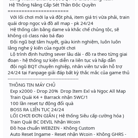
️ Hệ Thống Nâng Cấp Sét Thần Độc Quyền
======================
Với lối chơi mới lạ và đột phá, item giá trị vừa phải, train
quái drop ngọc và đồ all map - pk 24/24
Hệ thống cân bằng dame và khắc chế chủng tộc, sẽ
không có class nào bá đạo
Đội ngũ bqt tâm huyết, giàu kinh nghiệm, luôn luôn
lắng nghe ý kiến của người chơi
Lộ trình định hướng sever lâu dài - đồ ra theo từng giai
đoạn - hệ thống sự kiện diễn ra liên tục và hấp dẫn
đội ngũ BQT chuyên nghiệp, nhân viên tư vấn hỗ trợ
24/24 tại Fanpage giải đáp bất kỳ thắc mắc của game thủ
----------------------------------------------
THÔNG TIN MÁY CHỦ
Exp x2000 - Drop 20% Drop Item Exl và Ngọc All Map
Train Quái K4 + Barrack nhận 5WC/1
100 lần reset tự động đổi quà
BOSS RA LIÊN TỤC 24/24
LỐI CHƠI ĐƠN GIẢN ( Hệ thống Siêu cấp cường hóa )
Train Quái BC DEVIL Nhận Wcoin
Đồ họa chuẩn WEBZEN - Không Custom
Auto Reset Ingame - Reset nhận Wcoin - Không GHRS -