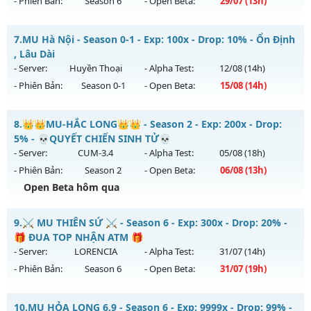
- Phiên Bản:
Season 6
- Open Beta:
29/07
(13h)
Kiểu reset: Reset In Game
Thể loại: Mu Nguyên bản Webzen
ĐUA TOP NHẬN MỐC NẠP - TẶNG 5M WC+SET 400 FULL
7.
MU Hà Nội - Season 0-1 - Exp: 100x - Drop: 10% - Ổn Định
THẦN FREE
Antihack: BDCAM
, Lâu Dài
Mu mới ra tháng 07 2026 - Mở máy chủ
BOSS XUYÊN ĐÊM,
- Server:
Huyền Thoại
- Alpha Test:
12/08
(14h)
WC RƠI NHƯ MƯA
vào 13h ngày 29/07/2626
- Phiên Bản:
Season 0-1
- Open Beta:
15/08
(14h)
Exp: 9999x - Drop: 80%
MU Hà Nội - Ổn Định , Lâu Dài
Kiểu reset: Reset In Game
8.
👑👑MU-HẮC LONG👑👑 - Season 2 - Exp: 200x - Drop:
Mu mới ra tháng 08 2026 - Mở máy chủ
Huyền Thoại
vào
5% - 💀QUYẾT CHIẾN SINH TỬ💀
Thể loại: Mu Nguyên bản Webzen
14h ngày 15/08/2626
- Server:
CUM-3.4
- Alpha Test:
05/08
(18h)
Antihack: KHÔNG THỂ HACK
- Phiên Bản:
Season 2
- Open Beta:
06/08
(13h)
Exp: 100x - Drop: 10%
Open Beta hôm qua
Kiểu reset: Reset In Game
Thể loại: Mu Nguyên bản Webzen
👑👑MU-HẮC LONG👑👑 - 💀QUYẾT CHIẾN SINH TỬ💀
9.
⚔️ MU THIÊN SỨ ⚔️ - Season 6 - Exp: 300x - Drop: 20% -
Antihack: ICM
Mu mới ra tháng 08 2026 - Mở máy chủ
CUM-3.4
vào 13h
🎁 ĐUA TOP NHẬN ATM 🎁
ngày 06/08/2626
- Server:
LORENCIA
- Alpha Test:
31/07
(14h)
- Phiên Bản:
Season 6
- Open Beta:
31/07
(19h)
Exp: 200x - Drop: 5%
Kiểu reset: Reset In Game
⚔️ MU THIÊN SỨ ⚔️ - 🎁 ĐUA TOP NHẬN ATM 🎁
10.
MU HỎA LONG 6.9 - Season 6 - Exp: 9999x - Drop: 99% -