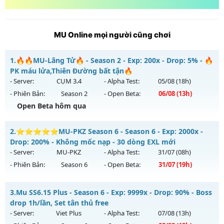
MU Online mọi người cũng chơi
1.
🔥🔥MU-Lãng Tử🔥 - Season 2 - Exp: 200x - Drop: 5% - 🔥
PK máu lửa,Thiên Đường bất tận🔥
- Server:
CỤM 3.4
- Alpha Test:
05/08
(18h)
- Phiên Bản:
Season 2
- Open Beta:
06/08
(13h)
Open Beta hôm qua
🔥🔥MU-Lãng Tử🔥 - 🔥PK máu lửa,Thiên Đường bất tận🔥
2.
⭐⭐⭐⭐⭐MU-PKZ Season 6 - Season 6 - Exp: 2000x -
Mu mới ra tháng 08 2026 - Mở máy chủ
CỤM 3.4
vào 13h
Drop: 200% - Không mốc nạp - 30 dòng EXL mới
ngày 06/08/2626
- Server:
MU-PKZ
- Alpha Test:
31/07
(08h)
- Phiên Bản:
Season 6
- Open Beta:
31/07
(19h)
Exp: 200x - Drop: 5%
Kiểu reset: Reset In Game
⭐⭐⭐⭐⭐MU-PKZ Season 6 - Không mốc nạp - 30 dòng
3.
Mu SS6.15 Plus - Season 6 - Exp: 9999x - Drop: 90% - Boss
Thể loại: Mu Nguyên bản Webzen
EXL mới
drop 1h/lần, Set tân thủ free
Antihack: Sharkguard
Mu mới ra tháng 07 2026 - Mở máy chủ
MU-PKZ
vào 19h
- Server:
Viet Plus
- Alpha Test:
07/08
(13h)
ngày 31/07/2626