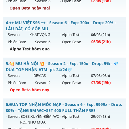
- Phiên Bản:
Season 6
- Open Beta:
08/08
(13h)
Exp: 2000x - Drop: 200%
Open Beta ngày mai
Kiểu reset: Reset In Game
Mu SS6.15 Plus - Boss drop 1h/lần, Set tân thủ free
4.
++ MU VIỆT SS6 ++ - Season 6 - Exp: 300x - Drop: 20% -
Thể loại: Mu Nguyên bản Webzen
Mu mới ra tháng 08 2026 - Mở máy chủ
Viet Plus
vào 13h
LÂU DÀI, CÓ GỘP MU
Antihack: SuperAnti
ngày 08/08/2626
- Server:
KHÁT VỌNG
- Alpha Test:
06/08
(21h)
- Phiên Bản:
Season 6
- Open Beta:
06/08
(21h)
Exp: 9999x - Drop: 90%
Alpha Test hôm qua
Kiểu reset: Reset In Game
Thể loại: Mu Bán Đồ Full Trong Shop
++ MU VIỆT SS6 ++ - LÂU DÀI, CÓ GỘP MU
5.
💥 MU HÀ NỘI 💥 - Season 2 - Exp: 150x - Drop: 5% - 💎
Antihack: Phoenix chống hack mới
Mu mới ra tháng 08 2026 - Mở máy chủ
KHÁT VỌNG
vào
ĐUA TOP NHẬN ATM- pk 24/24💎
21h ngày 06/08/2626
- Server:
DEVIAS
- Alpha Test:
07/08
(08h)
- Phiên Bản:
Season 2
- Open Beta:
07/08
(19h)
Exp: 300x - Drop: 20%
Open Beta hôm nay
Kiểu reset: Reset In Game
Thể loại: Mu Nguyên bản Webzen
💥 MU HÀ NỘI 💥 - 💎 ĐUA TOP NHẬN ATM- pk 24/24💎
6.
ĐUA TOP NHẬN MỐC NẠP - Season 6 - Exp: 9999x - Drop:
Antihack: GoldShield
Mu mới ra tháng 08 2026 - Mở máy chủ
DEVIAS
vào 19h
80% - TẶNG 5M WC+SET 400 FULL THẦN FREE
ngày 07/08/2626
- Server:
BOSS XUYÊN ĐÊM, WC
- Alpha Test:
29/07
(13h)
RƠI NHƯ MƯA
Exp: 150x - Drop: 5%