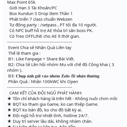
Max Point 65k
Giới Hạn 3 Tài Khoản/PC
Box Kundun 5 Drop Item Thần 1
Phát triển 7 class chuẩn Webzen
Tự động party : /setpass , PT tối đa 10 người.
Có NPC buff hỗ trợ AE thỏa trí săn boss PK.
Có Treo OFFLINE cho AE ít thời gian.
----------------------------------------------
Event Chia sẻ Nhận Quà Liền tay
Thể lệ tham gia :
B1: Like Fanpage + Share Bài Viết.
B2: Chia Sẻ Lên hội nhóm Mu với chế độ Công khai ( 3
nhóm ).
B3: 𝐂𝐡𝐮̣𝐩 𝐚̉𝐧𝐡 𝐠𝐮̛̉𝐢 𝐯𝐚̀𝐨 𝐧𝐡𝐨́𝐦 𝐙𝐚𝐥𝐨 đ𝐞̂̉ 𝐧𝐡𝐚̣̂𝐧 𝐭𝐡𝐮̛𝐨̛̉𝐧𝐠
Phần Quà : Nhận 100kWC khi Open
----------------------------------------------
CAM KẾT CỦA ĐỘI NGŨ PHÁT HÀNH:
★ Tôn chỉ khách hàng là trên hết - Không nuôi chim mồi
★ BQT ko tham gia Game, ko can thiệp Game.
★ BQT ko bán đồ, ko cho đồ bất kỳ ai.
★ Đội ngũ hỗ trợ nhiệt tình, hotline 24/7.
★ Duy trì server lâu dài, không nhàm chán.
★ Sự kiện diễn ra liên tục, hấp dẫn.