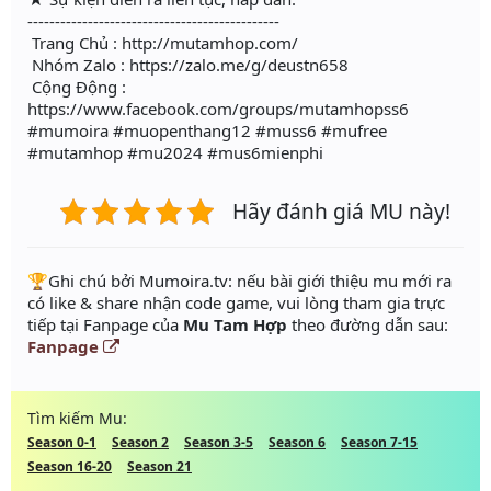
----------------------------------------------
Trang Chủ : http://mutamhop.com/
Nhóm Zalo : https://zalo.me/g/deustn658
Cộng Động :
https://www.facebook.com/groups/mutamhopss6
#mumoira #muopenthang12 #muss6 #mufree
#mutamhop #mu2024 #mus6mienphi
Hãy đánh giá MU này!
️🏆Ghi chú bởi Mumoira.tv: nếu bài giới thiệu mu mới ra
có like & share nhận code game, vui lòng tham gia trực
tiếp tại Fanpage của
Mu Tam Hợp
theo đường dẫn sau:
Fanpage
Tìm kiếm Mu:
Season 0-1
Season 2
Season 3-5
Season 6
Season 7-15
Season 16-20
Season 21