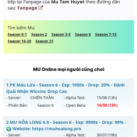
tiếp tại Fanpage của
Mu Tam Huyet
theo đường dẫn
sau:
Fanpage
Tìm kiếm Mu:
Season 0-1
Season 2
Season 3-5
Season 6
Season 7-15
Season 16-20
Season 21
MU Online mọi người cũng chơi
1.
PK Máu Lửa - Season 6 - Exp: 1000x - Drop: 20% - Đánh
Quái Nhận Wicoinc Drop Cao
- Server:
CHIẾN THẦN
- Alpha Test:
15/08
(13h)
- Phiên Bản:
Season 6
- Open Beta:
16/08
(13h)
PK Máu Lửa - Đánh Quái Nhận Wicoinc Drop Cao
2.
MU HỎA LONG 6.9 - Season 6 - Exp: 9999x - Drop: 99% -
Mu mới ra tháng 08 2026 - Mở máy chủ
CHIẾN THẦN
vào
🌍 Website: https://muhoalong.pro
13h ngày 16/08/2626
- Server:
- Alpha Test:
30/07
(19h)