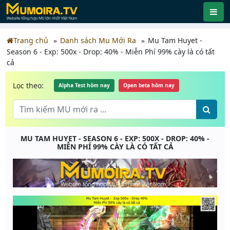
Trang chủ
Danh sách Mu Mới Ra
Mu Tam Huyet -
Season 6 - Exp: 500x - Drop: 40% - Miễn Phí 99% cày là có tất
cả
Lọc theo:
Alpha Test hôm nay
Open beta hôm nay
MU TAM HUYET - SEASON 6 - EXP: 500X - DROP: 40% -
MIỄN PHÍ 99% CÀY LÀ CÓ TẤT CẢ