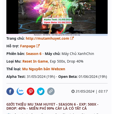
Trang chủ:
http://mutamhuyet.com
Hỗ trợ:
Fanpage
Phiên bản:
Season 6
-
Máy chủ:
Máy Chủ XanhChin
Loại Mu:
Reset In Game
, Exp 500x, Drop 40%
Thể loại:
Mu Nguyên bản Webzen
Alpha Test:
31/05/2024 (19h) -
Open Beta:
01/06/2024 (19h)
31/05/2024 | 03:17
GIỚI THIỆU MU TAM HUYET - SEASON 6 - EXP: 500X -
DROP: 40% - MIỄN PHÍ 99% CÀY LÀ CÓ TẤT CẢ