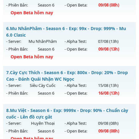
08/08/2626
- Phiên Bản:
Season 6
- Open Beta:
09/08
(08h)
Exp: 9999x - Drop: 99%
Open Beta hôm nay
Kiểu reset: Non Reset
Mu Trường Tồn - Siêu phẩm chuẩn Webzen cực hấp dẫn
6.
Mu NhânPhâm - Season 6 - Exp: 99x - Drop: 999% - Mu
Thể loại: Mu Nguyên bản Webzen
Mu mới ra tháng 08 2026 - Mở máy chủ
Tình Yêu
vào 08h
6.0 Clasic
Antihack: XShield
ngày 09/08/2626
- Server:
Mu NhânPhâm
- Alpha Test:
07/08
(13h)
- Phiên Bản:
Season 6
- Open Beta:
09/08
(13h)
Exp: 9999x - Drop: 90%
Open Beta hôm nay
Kiểu reset: Reset In Game
Thể loại: Mu Nguyên bản Webzen
Mu NhânPhâm - Mu 6.0 Clasic
7.
Cày Cực Thích - Season 6 - Exp: 800x - Drop: 20% - Drop
Antihack: ICMPROTECT ✅ 🔴 ✨ ⚡️
Mu mới ra tháng 08 2026 - Mở máy chủ
Mu NhânPhâm
vào
Cao - Đánh Quái Nhận WC Ngọc
13h ngày 09/08/2626
- Server:
Siêu Cày Cuốc
- Alpha Test:
15/08
(13h)
- Phiên Bản:
Season 6
- Open Beta:
16/08
(13h)
Exp: 99x - Drop: 999%
Kiểu reset: Reset In Game
Cày Cực Thích - Drop Cao - Đánh Quái Nhận WC Ngọc
8.
Mu Việt - Season 6 - Exp: 9999x - Drop: 90% - Chuẩn cày
Thể loại: Mu Nguyên bản Webzen
Mu mới ra tháng 08 2026 - Mở máy chủ
Siêu Cày Cuốc
vào
cuốc - Lên đồ cực gắt
Antihack: goldshield💥
13h ngày 16/08/2626
- Server:
Huyền Thoại
- Alpha Test:
09/08
(08h)
- Phiên Bản:
Season 6
- Open Beta:
09/08
(08h)
Exp: 800x - Drop: 20%
Open Beta hôm nay