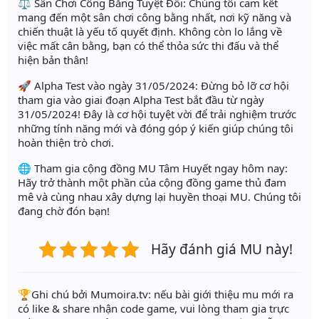
⚖️ Sân Chơi Công Bằng Tuyệt Đối: Chúng tôi cam kết
mang đến một sân chơi công bằng nhất, nơi kỹ năng và
chiến thuật là yếu tố quyết định. Không còn lo lắng về
việc mất cân bằng, bạn có thể thỏa sức thi đấu và thể
hiện bản thân!
🚀 Alpha Test vào ngày 31/05/2024: Đừng bỏ lỡ cơ hội
tham gia vào giai đoạn Alpha Test bắt đầu từ ngày
31/05/2024! Đây là cơ hội tuyệt vời để trải nghiệm trước
những tính năng mới và đóng góp ý kiến giúp chúng tôi
hoàn thiện trò chơi.
🌐 Tham gia cộng đồng MU Tâm Huyết ngay hôm nay:
Hãy trở thành một phần của cộng đồng game thủ đam
mê và cùng nhau xây dựng lại huyền thoại MU. Chúng tôi
đang chờ đón bạn!
Hãy đánh giá MU này!
️🏆Ghi chú bởi Mumoira.tv: nếu bài giới thiệu mu mới ra
có like & share nhận code game, vui lòng tham gia trực