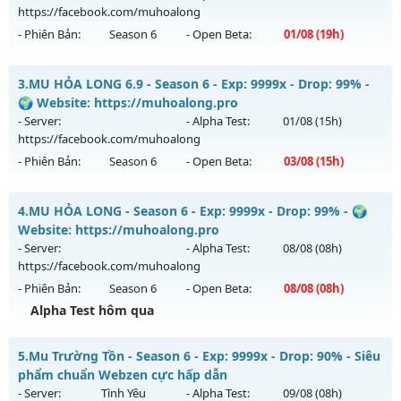
https://facebook.com/muhoalong
Exp: 1000x - Drop: 20%
- Phiên Bản:
Season 6
- Open Beta:
01/08
(19h)
Kiểu reset: Reset In Game
Thể loại: Mu Nguyên bản Webzen
MU HỎA LONG 6.9 - 🌍 Website: https://muhoalong.pro
3.
MU HỎA LONG 6.9 - Season 6 - Exp: 9999x - Drop: 99% -
Antihack: GameGuard
Mu mới ra tháng 08 2026 - Mở máy chủ
🌍 Website: https://muhoalong.pro
https://facebook.com/muhoalong
vào 19h ngày
- Server:
- Alpha Test:
01/08
(15h)
01/08/2626
https://facebook.com/muhoalong
- Phiên Bản:
Season 6
- Open Beta:
03/08
(15h)
Exp: 9999x - Drop: 99%
Kiểu reset: Non Reset
MU HỎA LONG 6.9 - 🌍 Website: https://muhoalong.pro
4.
MU HỎA LONG - Season 6 - Exp: 9999x - Drop: 99% - 🌍
Thể loại: Mu Nguyên bản Webzen
Mu mới ra tháng 08 2026 - Mở máy chủ
Website: https://muhoalong.pro
Antihack: XShield
https://facebook.com/muhoalong
vào 15h ngày
- Server:
- Alpha Test:
08/08
(08h)
03/08/2626
https://facebook.com/muhoalong
- Phiên Bản:
Season 6
- Open Beta:
08/08
(08h)
Exp: 9999x - Drop: 99%
Alpha Test hôm qua
Kiểu reset: Non Reset
Thể loại: Mu Nguyên bản Webzen
MU HỎA LONG - 🌍 Website: https://muhoalong.pro
5.
Mu Trường Tồn - Season 6 - Exp: 9999x - Drop: 90% - Siêu
Antihack: XShield
Mu mới ra tháng 08 2026 - Mở máy chủ
phẩm chuẩn Webzen cực hấp dẫn
https://facebook.com/muhoalong
vào 08h ngày
- Server:
Tình Yêu
- Alpha Test:
09/08
(08h)