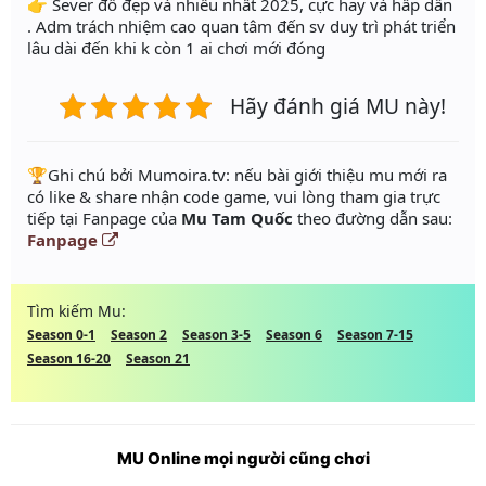
👉 Sever đồ đẹp và nhiều nhất 2025, cực hay và hấp dẫn
. Adm trách nhiệm cao quan tâm đến sv duy trì phát triển
lâu dài đến khi k còn 1 ai chơi mới đóng
Hãy đánh giá MU này!
️🏆Ghi chú bởi Mumoira.tv: nếu bài giới thiệu mu mới ra
có like & share nhận code game, vui lòng tham gia trực
tiếp tại Fanpage của
Mu Tam Quốc
theo đường dẫn sau:
Fanpage
Tìm kiếm Mu:
Season 0-1
Season 2
Season 3-5
Season 6
Season 7-15
Season 16-20
Season 21
MU Online mọi người cũng chơi