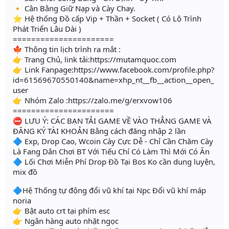
🔸 Cân Bằng Giữ Nạp và Cày Chay.
⭐️ Hệ thống Đồ cấp Vip + Thần + Socket ( Có Lộ Trình
Phát Triển Lâu Dài )
======================
🍁 Thông tin lịch trình ra mắt :
👉 Trang Chủ, link tải:https://mutamquoc.com
👉 Link Fanpage:https://www.facebook.com/profile.php?
id=61569670550140&name=xhp_nt__fb__action__open_
user
👉 Nhóm Zalo :https://zalo.me/g/erxvow106
======================
⛔ LƯU Ý: CÁC BẠN TẢI GAME VỀ VÀO THẲNG GAME VÀ
ĐĂNG KÝ TÀI KHOẢN Bằng cách đăng nhập 2 lần
🔷 Exp, Drop Cao, Wcoin Cày Cực Dễ - Chỉ Cần Chăm Cày
Là Fang Dân Chơi BT Với Tiếu Chí Có Làm Thì Mới Có Ăn
🔷 Lối Chơi Miễn Phí Drop Đồ Tại Bos Ko cần dung luyện,
mix đồ
🔷Hệ Thống tự động đổi vũ khí tại Npc Đổi vũ khí máp
noria
👉 Bật auto crt tại phím esc
👉 Ngân hàng auto nhặt ngọc