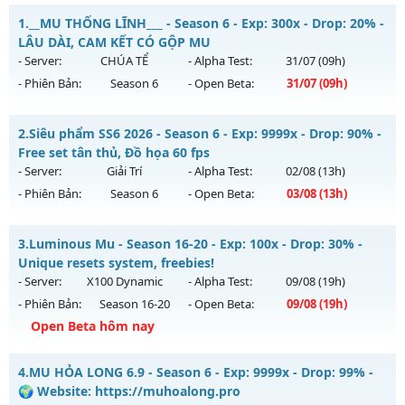
1.
__MU THỐNG LĨNH___ - Season 6 - Exp: 300x - Drop: 20% -
LÂU DÀI, CAM KẾT CÓ GỘP MU
- Server:
CHÚA TỂ
- Alpha Test:
31/07
(09h)
- Phiên Bản:
Season 6
- Open Beta:
31/07
(09h)
__MU THỐNG LĨNH___ - LÂU DÀI, CAM KẾT CÓ GỘP MU
2.
Siêu phẩm SS6 2026 - Season 6 - Exp: 9999x - Drop: 90% -
Mu mới ra tháng 07 2026 - Mở máy chủ
CHÚA TỂ
vào 09h
Free set tân thủ, Đồ họa 60 fps
ngày 31/07/2626
- Server:
Giải Trí
- Alpha Test:
02/08
(13h)
- Phiên Bản:
Season 6
- Open Beta:
03/08
(13h)
Exp: 300x - Drop: 20%
Kiểu reset: Reset In Game
Siêu phẩm SS6 2026 - Free set tân thủ, Đồ họa 60 fps
3.
Luminous Mu - Season 16-20 - Exp: 100x - Drop: 30% -
Thể loại: Mu Nguyên bản Webzen
Mu mới ra tháng 08 2026 - Mở máy chủ
Giải Trí
vào 13h
Unique resets system, freebies!
Antihack: UGK ANTIHACK
ngày 03/08/2626
- Server:
X100 Dynamic
- Alpha Test:
09/08
(19h)
- Phiên Bản:
Season 16-20
- Open Beta:
09/08
(19h)
Exp: 9999x - Drop: 90%
Open Beta hôm nay
Kiểu reset: Reset In Game
Thể loại: Mu Bán Đồ Full Trong Shop
Luminous Mu - Unique resets system, freebies!
4.
MU HỎA LONG 6.9 - Season 6 - Exp: 9999x - Drop: 99% -
Antihack: Anti Phoenix
Mu mới ra tháng 08 2026 - Mở máy chủ
X100 Dynamic
vào
🌍 Website: https://muhoalong.pro