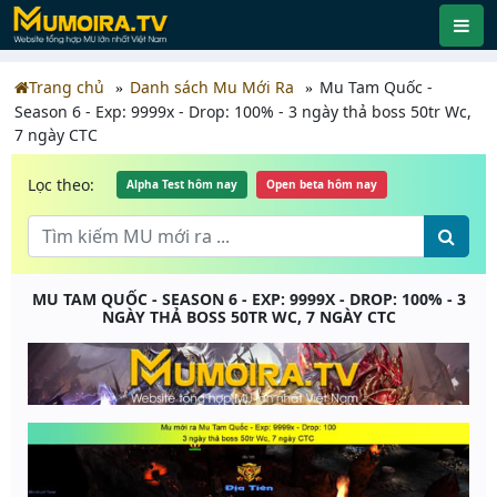
Trang chủ
Danh sách Mu Mới Ra
Mu Tam Quốc -
Season 6 - Exp: 9999x - Drop: 100% - 3 ngày thả boss 50tr Wc,
7 ngày CTC
Lọc theo:
Alpha Test hôm nay
Open beta hôm nay
MU TAM QUỐC - SEASON 6 - EXP: 9999X - DROP: 100% - 3
NGÀY THẢ BOSS 50TR WC, 7 NGÀY CTC