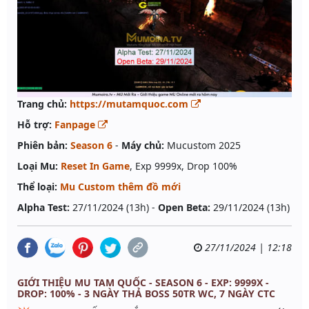
Trang chủ:
https://mutamquoc.com
Hỗ trợ:
Fanpage
Phiên bản:
Season 6
-
Máy chủ:
Mucustom 2025
Loại Mu:
Reset In Game
, Exp 9999x, Drop 100%
Thể loại:
Mu Custom thêm đồ mới
Alpha Test:
27/11/2024 (13h) -
Open Beta:
29/11/2024 (13h)
27/11/2024 | 12:18
GIỚI THIỆU MU TAM QUỐC - SEASON 6 - EXP: 9999X -
DROP: 100% - 3 NGÀY THẢ BOSS 50TR WC, 7 NGÀY CTC