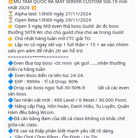
💥MU TAM QUỐC RA MẮT SERVER CUSTOM SS6.19 mới
nhất 2024 💥
⏳ Alpha test: 13h00 ngày 27/11/2024
⏳ Open Beta:13h00 ngày 29/11/2024
👉 Open 3 ngày Mở even thả boss Guild ăn đc boss
thưởng 50TR Wc cho chủ guild chia cho ae trong Guild
👉 Chủ nhật hàng tuần mở CTC giải TO
👉 Lập nv có ngay sét vip 1 full thần + 15 + ae vào nhóm
zalo pm adm để nhận 2tr wc hỗ trợ
=========••••••=========
🔷Even đua top boss -ctc mini -pk guil ......nhận thưởng
diễn ra hằng tuần
🔷 Even Boss diễn ra liên tục 24-24.
🔷 EXP : 9999x - Tỉ Lệ Drop: 90%
🔷Drop các boss ngọc full 30-50% ở tất cả các even
săn boss
🔷Tạo nhân vật mới : 400 Level / 0 Reset / 30.000 Point.
🔷 Nâng cấp Flag, Hồn hoàn, Danh Hiệu, Tu Luyện, Quân
Hàm đều bằng Wcoin.
🔷Đã cân bằng đam của tất cả class-Không có khắc chế
giữa các class.
🔷F8 cao và thấp phân biệt mạnh yếu rất rõ dàng.
🔹 Sân Chơi Công Bằng - Ổn Định - Uy Tín.