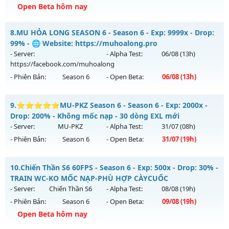
Exp: 9999x - Drop: 20%
Open Beta hôm nay
Kiểu reset: Non Reset
MU Hải Long - Săn Boss nhận Xu & Đồ Socket cuối,
8.
MU HỎA LONG SEASON 6 - Season 6 - Exp: 9999x - Drop:
Thể loại: Mu Nguyên bản Webzen
Mu mới ra tháng 08 2026 - Mở máy chủ
MU Hải Long
vào
99% - 🌐 Website: https://muhoalong.pro
Antihack: XShield
13h ngày 09/08/2626
- Server:
- Alpha Test:
06/08
(13h)
https://facebook.com/muhoalong
Exp: 200x - Drop: 30%
- Phiên Bản:
Season 6
- Open Beta:
06/08
(13h)
Kiểu reset: Reset In Game
Thể loại: Mu Nguyên bản Webzen
MU HỎA LONG SEASON 6 - 🌐 Website:
9.
⭐⭐⭐⭐⭐MU-PKZ Season 6 - Season 6 - Exp: 2000x -
https://muhoalong.pro
Antihack: VietGuard
Drop: 200% - Không mốc nạp - 30 dòng EXL mới
Mu mới ra tháng 08 2026 - Mở máy chủ
- Server:
MU-PKZ
- Alpha Test:
31/07
(08h)
https://facebook.com/muhoalong
vào 13h ngày
- Phiên Bản:
Season 6
- Open Beta:
31/07
(19h)
06/08/2626
Exp: 9999x - Drop: 99%
⭐⭐⭐⭐⭐MU-PKZ Season 6 - Không mốc nạp - 30 dòng
10.
Chiến Thần S6 60FPS - Season 6 - Exp: 500x - Drop: 30% -
EXL mới
Kiểu reset: Non Reset
TRAIN WC-KO MỐC NẠP-PHÙ HỢP CÀYCUỐC
Mu mới ra tháng 07 2026 - Mở máy chủ
MU-PKZ
vào 19h
- Server:
Chiến Thần S6
- Alpha Test:
08/08
(19h)
Thể loại: Mu Nguyên bản Webzen
ngày 31/07/2626
- Phiên Bản:
Season 6
- Open Beta:
09/08
(19h)
Antihack: XShield
Exp: 2000x - Drop: 200%
Open Beta hôm nay
Kiểu reset: Reset In Game