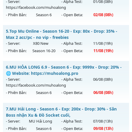
19h ngày 09/08/2626
- Server:
- Alpha Test:
01/08
(08h)
https://facebook.com/muhoalong
Exp: 100x - Drop: 30%
- Phiên Bản:
Season 6
- Open Beta:
02/08
(08h)
Kiểu reset: Reset In Game
Thể loại: Mu Nguyên bản Webzen
MU HỎA LONG 6.9 - 🌍 Website: https://muhoalong.pro
5.
Top Mu Online - Season 16-20 - Exp: 80x - Drop: 35% -
Antihack: Yes
Mu mới ra tháng 08 2026 - Mở máy chủ
Max 2 acc/pc - no vip - freebies
https://facebook.com/muhoalong
vào 08h ngày
- Server:
X80 New
- Alpha Test:
11/08
(19h)
02/08/2626
- Phiên Bản:
Season 16-20
- Open Beta:
11/08
(19h)
Exp: 9999x - Drop: 99%
Top Mu Online - Max 2 acc/pc - no vip - freebies
Kiểu reset: Non Reset
6.
MU HỎA LONG 6.9 - Season 6 - Exp: 9999x - Drop: 20% -
Mu mới ra tháng 08 2026 - Mở máy chủ
X80 New
vào 19h
🌐 Website: https://muhoalong.pro
Thể loại: Mu Nguyên bản Webzen
ngày 11/08/2626
- Server:
- Alpha Test:
06/08
(08h)
Antihack: XShield
https://facebook.com/muhoalong
Exp: 80x - Drop: 35%
- Phiên Bản:
Season 6
- Open Beta:
06/08
(08h)
Kiểu reset: Reset In Game
Thể loại: Mu Nguyên bản Webzen
MU HỎA LONG 6.9 - 🌐 Website: https://muhoalong.pro
7.
MU Hải Long - Season 6 - Exp: 200x - Drop: 30% - Săn
Antihack: AntiShield
Mu mới ra tháng 08 2026 - Mở máy chủ
Boss nhận Xu & Đồ Socket cuối,
https://facebook.com/muhoalong
vào 08h ngày
- Server:
MU Hải Long
- Alpha Test:
07/08
(13h)
06/08/2626
- Phiên Bản:
Season 6
- Open Beta:
09/08
(13h)