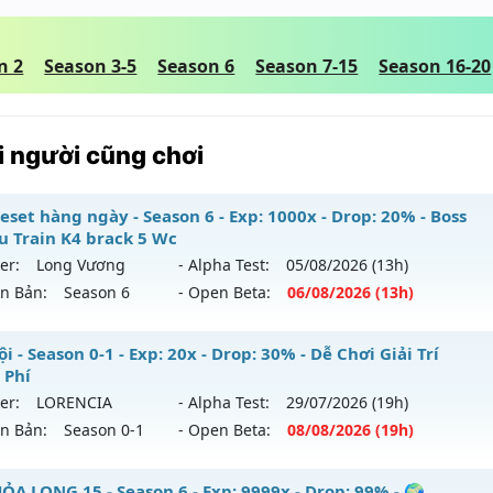
n 2
Season 3-5
Season 6
Season 7-15
Season 16-20
 người cũng chơi
eset hàng ngày - Season 6 - Exp: 1000x - Drop: 20% - Boss
u Train K4 brack 5 Wc
er:
Long Vương
- Alpha Test:
05/08
/2026
(13h)
ên Bản:
Season 6
- Open Beta:
06/08
/2026
(13h)
 Reset hàng ngày - Boss Nhiều Train K4 brack 5 Wc
i - Season 0-1 - Exp: 20x - Drop: 30% - Dễ Chơi Giải Trí
 Phí
 mới ra tháng 08 2026 - Mở máy chủ
Long Vương
vào 13h 
er:
LORENCIA
- Alpha Test:
29/07
/2026
(19h)
ên Bản:
Season 0-1
- Open Beta:
08/08
/2026
(19h)
p: 1000x - Drop: 20%
ểu reset: Reset In Game
 Nội - Dễ Chơi Giải Trí Miễn Phí
ỎA LONG 15 - Season 6 - Exp: 9999x - Drop: 99% - 🌍