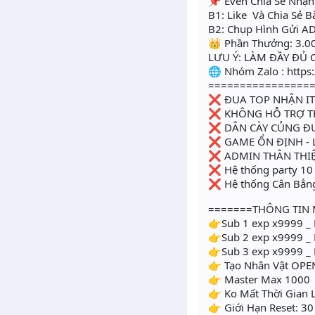
📌 Even Chia Sẻ Nhậ
B1: Like Và Chia Sẻ B
B2: Chụp Hình Gửi A
👑 Phần Thưởng: 3.0
LƯU Ý: LÀM ĐẦY ĐỦ
🌐 Nhóm Zalo : http
================
❌ ĐUA TOP NHẬN I
❌ KHÔNG HỖ TRỢ TE
❌ DÂN CÀY CỦNG Đ
❌ GAME ỔN ĐỊNH - L
❌ ADMIN THÂN THIỆ
❌ Hệ thống party 10
❌ Hệ thống Cân Bẳng
=======THÔNG TIN 
👉Sub 1 exp x9999 _
👉Sub 2 exp x9999 _
👉Sub 3 exp x9999 _ 
👉 Tạo Nhân Vật OPE
👉 Master Max 1000
👉 Ko Mất Thời Gian 
👉 Giới Hạn Reset: 30