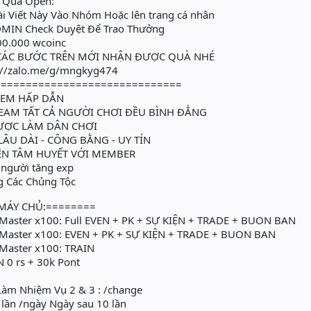
n Quà Open:
ài Viết Này Vào Nhóm Hoặc lên trang cá nhân
DMIN Check Duyệt Để Trao Thưởng
00.000 wcoinc
 CÁC BƯỚC TRÊN MỚI NHẬN ĐƯỢC QUÀ NHÉ
s://zalo.me/g/mngkyg474
==============================
TEM HẤP DẪN
AM TẤT CẢ NGƯỜI CHƠI ĐỀU BÌNH ĐẲNG
ƯỢC LÀM DÂN CHƠI
ÂU DÀI - CÔNG BẰNG - UY TÍN
N TÂM HUYẾT VỚI MEMBER
 người tăng exp
 Các Chủng Tộc
MÁY CHỦ:========
 Master x100: Full EVEN + PK + SỰ KIỆN + TRADE + BUON BAN
 Master x100: EVEN + PK + SỰ KIỆN + TRADE + BUON BAN
Master x100: TRAIN
N 0 rs + 30k Pont
Làm Nhiệm Vụ 2 & 3 : /change
 lần /ngày Ngày sau 10 lần