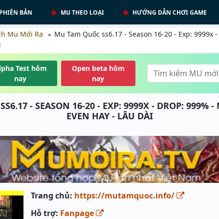
PHIÊN BẢN
MU THEO LOẠI
HƯỚNG DẪN CHƠI GAME
ch Mu Mới Ra
Mu Tam Quốc ss6.17 - Season 16-20 - Exp: 9999x 
i
lpha Test hôm
Open beta hôm
nay
nay
6.17 - SEASON 16-20 - EXP: 9999X - DROP: 999% -
EVEN HAY - LÂU DÀI
Trang chủ:
https://mutamquoc.info/
Hỗ trợ:
Fanpage