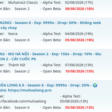
tihack: Phoenix Season 6.15
ới ra tháng 07 2026 - Mở máy chủ
https://facebook.com
er:
Muhanoi2-Classic
- Alpha Test:
02/08
/2026
(17h)
 30/07/2626
ên Bản:
Season 2
- Open Beta:
08/08
/2026
(10h)
9999x - Drop: 99%
hanoi2-Classic - Lối chơi cày cuốc Classic đồ chuẩn
2003 - Season 6 - Exp: 9999x - Drop: 50% - không web
reset: Non Reset
 cày chay
 mới ra tháng 08 2026 - Mở máy chủ
Muhanoi2-Classic
và
loại: Mu Nguyên bản Webzen
er:
Noria
- Alpha Test:
04/08
/2026
(19h)
8/08/2626
ên Bản:
Season 6
- Open Beta:
05/08
/2026
(19h)
ack: Xshiel
p: 5x - Drop: 10%
UHN2003 - không web shop cày chay
2 - MU HÀ NỘI - Season 2 - Exp: 150x - Drop: 10% - Mu
ểu reset: Reset In Game
ON 2 - CÀY CUỐC PK
 mới ra tháng 08 2026 - Mở máy chủ
Noria
vào 19h ngày 0
hể loại: Mu Nguyên bản Webzen
er:
Thánh Nữ
- Alpha Test:
07/08
/2026
(13h)
ên Bản:
Season 2
- Open Beta:
10/08
/2026
(15h)
p: 9999x - Drop: 50%
tihack: Pro
ểu reset: Reset In Game
UHN2 - MU HÀ NỘI - Mu SEASON 2 - CÀY CUỐC PK
ỎA LONG 6.9 - Season 6 - Exp: 9999x - Drop: 20% - 🌍
hể loại: Mu Nguyên bản Webzen
ite: https://muhoalong.pro
 mới ra tháng 08 2026 - Mở máy chủ
Thánh Nữ
vào 15h ng
er:
- Alpha Test:
tihack: XSHield
://facebook.com/muhoalong
05/08
/2026
(13h)
p: 150x - Drop: 10%
ên Bản:
Season 6
- Open Beta:
05/08
/2026
(13h)