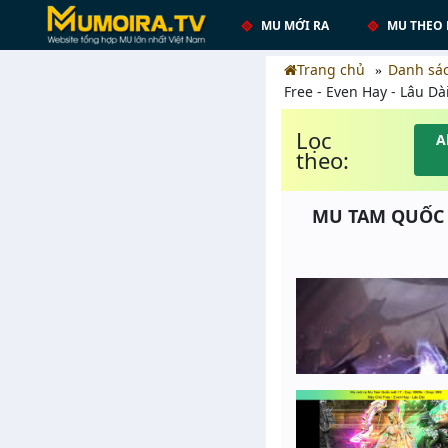
MU MỚI RA
MU THEO 
Trang chủ
Danh sá
Free - Even Hay - Lâu Dà
Lọc
A
theo:
MU TAM QUỐC SS