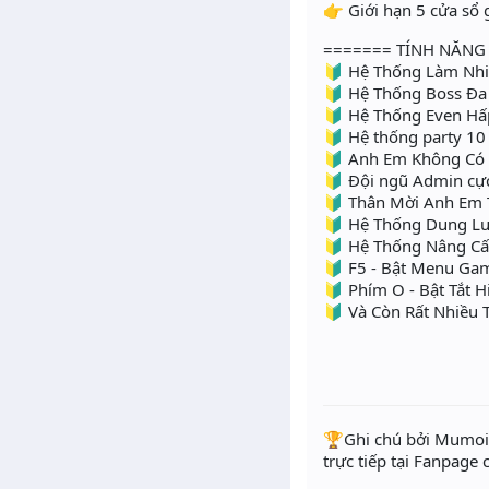
👉 Giới hạn 5 cửa sổ 
======= TÍNH NĂNG
🔰 Hệ Thống Làm Nh
🔰 Hệ Thống Boss Đa
🔰 Hệ Thống Even Hấ
🔰 Hệ thống party 10
🔰 Anh Em Không Có 
🔰 Đội ngũ Admin cực 
🔰 Thân Mời Anh Em 
🔰 Hệ Thống Dung Lu
🔰 Hệ Thống Nâng Cấp
🔰 F5 - Bật Menu Ga
🔰 Phím O - Bật Tắt 
🔰 Và Còn Rất Nhiều
️🏆Ghi chú bởi Mumoir
trực tiếp tại Fanpage