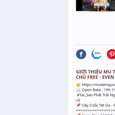
GIỚI THIỆU MU T
CHỦ FREE - EVEN
👑 https://mutamquo
⚔ Open Beta : 19h 1
#Tai_Sao Phải Trải N
cũ
📌 Cày Cuốc Tẹt Ga -
================