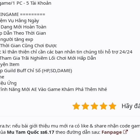
game/1 PC - 5 Tài Khoản
 INGAME =========
iệm Vụ Hằng Ngày
 Dạng Mới Hoàn Toàn
p Dẫn Theo Thời Gian
 người tăng exp
Thời Gian Cũng Chơi Được
kì thân thiện chỉ cần các bạn nhắn tin chúng tôi hỗ trợ 24/24
Tham Gia Trãi Nghiêm Lối Chơi Mới Hấp Dẫn
yện Item
 Guild Buff Chỉ Số (HP,SD,DAME)
me
Hiệu Ứng
 Tính Năng Mới AE Vào Game Khám Phá Thêm Nhé
Hãy đ
a.tv: nếu bài giới thiệu mu mới ra có like & share nhận code gam
 của
Mu Tam Quốc ss6.17
theo đường dẫn sau:
Fanpage