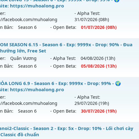
hể loại: Mu Nguyên bản Webzen
ite: https://muhoalong.pro
 mới ra tháng 08 2026 - Mở máy chủ
LORENCIA
vào 19h ng
er:
- Alpha Test:
ntihack: GameGuard
://facebook.com/muhoalong
31/07
/2026
(08h)
p: 20x - Drop: 30%
ên Bản:
Season 6
- Open Beta:
01/07
/2026
(08h)
ểu reset: Reset In Game
hể loại: Mu Nguyên bản Webzen
ỎA LONG 15 - 🌍 Website: https://muhoalong.pro
OM SEASON 6.15 - Season 6 - Exp: 9999x - Drop: 90% - Đua
thưởng lớn, Free Set
tihack: gold
ới ra tháng 07 2026 - Mở máy chủ
https://facebook.com
er:
Quân Vương
- Alpha Test:
04/08
/2026
(13h)
 01/07/2626
ên Bản:
Season 6
- Open Beta:
05/08
/2026
(13h)
9999x - Drop: 99%
STOM SEASON 6.15 - Đua Top thưởng lớn, Free Set
ỎA LONG 6.9 - Season 6 - Exp: 9999x - Drop: 99% - 🌍
reset: Non Reset
ite: https://muhoalong.pro
 mới ra tháng 08 2026 - Mở máy chủ
Quân Vương
vào 13h
loại: Mu Nguyên bản Webzen
er:
- Alpha Test:
://facebook.com/muhoalong
29/07
/2026
(19h)
p: 9999x - Drop: 90%
ack: Xshiel
ên Bản:
Season 6
- Open Beta:
30/07
/2026
(19h)
ểu reset: Reset In Game
ể loại: Mu Bán Đồ Full Trong Shop
ỎA LONG 6.9 - 🌍 Website: https://muhoalong.pro
oi2-Classic - Season 2 - Exp: 5x - Drop: 10% - Lối chơi cày
 Classic đồ chuẩn