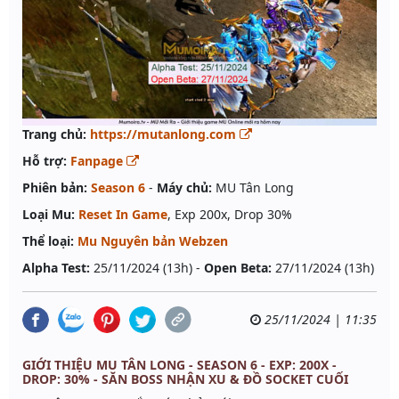
Trang chủ:
https://mutanlong.com
Hỗ trợ:
Fanpage
Phiên bản:
Season 6
-
Máy chủ:
MU Tân Long
Loại Mu:
Reset In Game
, Exp 200x, Drop 30%
Thể loại:
Mu Nguyên bản Webzen
Alpha Test:
25/11/2024 (13h) -
Open Beta:
27/11/2024 (13h)
25/11/2024 | 11:35
GIỚI THIỆU MU TÂN LONG - SEASON 6 - EXP: 200X -
DROP: 30% - SĂN BOSS NHẬN XU & ĐỒ SOCKET CUỐI