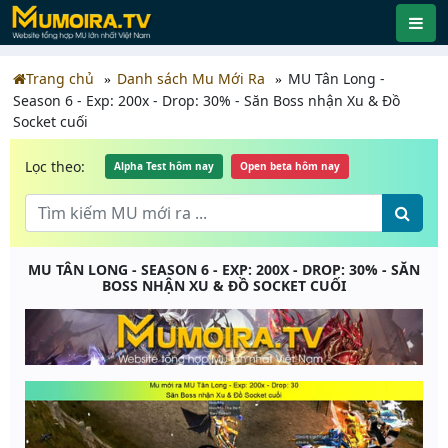
Trang chủ
Danh sách Mu Mới Ra
MU Tân Long -
Season 6 - Exp: 200x - Drop: 30% - Săn Boss nhận Xu & Đồ
Socket cuối
Lọc theo:
Alpha Test hôm nay
Open beta hôm nay
MU TÂN LONG - SEASON 6 - EXP: 200X - DROP: 30% - SĂN
BOSS NHẬN XU & ĐỒ SOCKET CUỐI