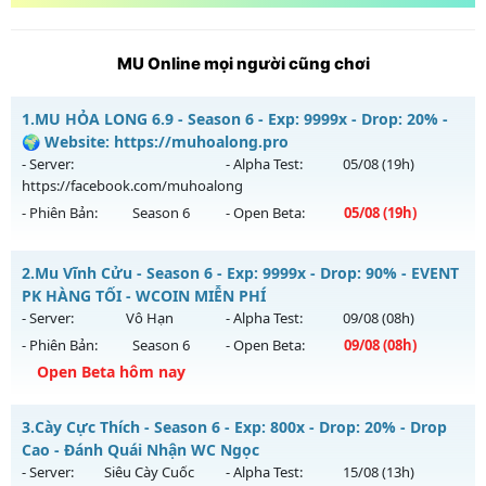
MU Online mọi người cũng chơi
1.
MU HỎA LONG 6.9 - Season 6 - Exp: 9999x - Drop: 20% -
🌍 Website: https://muhoalong.pro
- Server:
- Alpha Test:
05/08
(19h)
https://facebook.com/muhoalong
- Phiên Bản:
Season 6
- Open Beta:
05/08
(19h)
MU HỎA LONG 6.9 - 🌍 Website: https://muhoalong.pro
2.
Mu Vĩnh Cửu - Season 6 - Exp: 9999x - Drop: 90% - EVENT
Mu mới ra tháng 08 2026 - Mở máy chủ
PK HÀNG TỐI - WCOIN MIỄN PHÍ
https://facebook.com/muhoalong
vào 19h ngày
- Server:
Vô Hạn
- Alpha Test:
09/08
(08h)
05/08/2626
- Phiên Bản:
Season 6
- Open Beta:
09/08
(08h)
Exp: 9999x - Drop: 20%
Open Beta hôm nay
Kiểu reset: Non Reset
Mu Vĩnh Cửu - EVENT PK HÀNG TỐI - WCOIN MIỄN PHÍ
3.
Cày Cực Thích - Season 6 - Exp: 800x - Drop: 20% - Drop
Thể loại: Mu Nguyên bản Webzen
Mu mới ra tháng 08 2026 - Mở máy chủ
Vô Hạn
vào 08h
Cao - Đánh Quái Nhận WC Ngọc
Antihack: XShield
ngày 09/08/2626
- Server:
Siêu Cày Cuốc
- Alpha Test:
15/08
(13h)