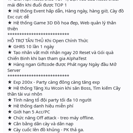
mái đến khi đuổi được TOP 1
★ Hệ thống Event hấp dẫn, Hàng ngày, hàng giờ, Cày đồ
Exc cực dễ
★ Hệ thống Game 3D Đồ họa đẹp, Web quản lý thân
thiện
**************************
HỖ TRỢ TÂN THỦ Khi Open Chính Thức
★ GHRS 10 lần 1 ngày
★ Tạo nhân vật mới nhận ngay 20 Reset và Gói quà
Chiến Binh khi bạn tham gia AlphaTest
★ Hàng ngan Giftcode được Phát ngay Ngày đầu Mở
Server
**************************
★ Exp 200x - Party càng đông càng tăng exp
★ Hệ thống Tặng Xu Wcoin khi săn Boss, Tìm kiếm Cây
thần tài vui nhộn
★ Tính năng tổ đội party tối đa 10 người
★ Hệ thống danh hiệu miễn phí
★ Giới hạn 5 Acc/PC
★ Chức năng Off attack - treo máy offline.
★ Cân bằng dân cày và dân nạp
★ Cày cuốc lên đồ khủng - PK thả ga.