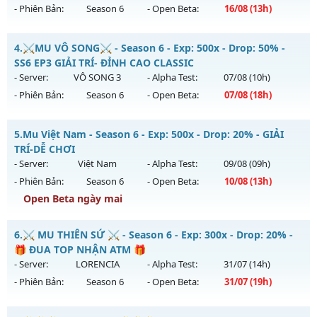
- Phiên Bản:
Season 6
- Open Beta:
16/08
(13h)
Exp: 9999x - Drop: 90%
Kiểu reset: Reset In Game
Cày Cực Thích - Drop Cao - Đánh Quái Nhận WC Ngọc
4.
⚔️MU VÔ SONG⚔️ - Season 6 - Exp: 500x - Drop: 50% -
Thể loại: Mu Nguyên bản Webzen
Mu mới ra tháng 08 2026 - Mở máy chủ
Siêu Cày Cuốc
vào
SS6 EP3 GIẢI TRÍ- ĐỈNH CAO CLASSIC
Antihack: ICMPROTECT ✅ 🔴 ✨ ⚡️
13h ngày 16/08/2626
- Server:
VÔ SONG 3
- Alpha Test:
07/08
(10h)
- Phiên Bản:
Season 6
- Open Beta:
07/08
(18h)
Exp: 800x - Drop: 20%
Kiểu reset: Reset In Game
⚔️MU VÔ SONG⚔️ - SS6 EP3 GIẢI TRÍ- ĐỈNH CAO CLASSIC
5.
Mu Việt Nam - Season 6 - Exp: 500x - Drop: 20% - GIẢI
Thể loại: Mu Nguyên bản Webzen
Mu mới ra tháng 08 2026 - Mở máy chủ
VÔ SONG 3
vào 18h
TRÍ-DỄ CHƠI
Antihack: BDC
ngày 07/08/2626
- Server:
Việt Nam
- Alpha Test:
09/08
(09h)
- Phiên Bản:
Season 6
- Open Beta:
10/08
(13h)
Exp: 500x - Drop: 50%
Open Beta ngày mai
Kiểu reset: Reset In Game
Thể loại: Mu Nguyên bản Webzen
Mu Việt Nam - GIẢI TRÍ-DỄ CHƠI
6.
⚔️ MU THIÊN SỨ ⚔️ - Season 6 - Exp: 300x - Drop: 20% -
Antihack: MU8X
Mu mới ra tháng 08 2026 - Mở máy chủ
Việt Nam
vào 13h
🎁 ĐUA TOP NHẬN ATM 🎁
ngày 10/08/2626
- Server:
LORENCIA
- Alpha Test:
31/07
(14h)
- Phiên Bản:
Season 6
- Open Beta:
31/07
(19h)
Exp: 500x - Drop: 20%
Kiểu reset: Reset In Game
⚔️ MU THIÊN SỨ ⚔️ - 🎁 ĐUA TOP NHẬN ATM 🎁