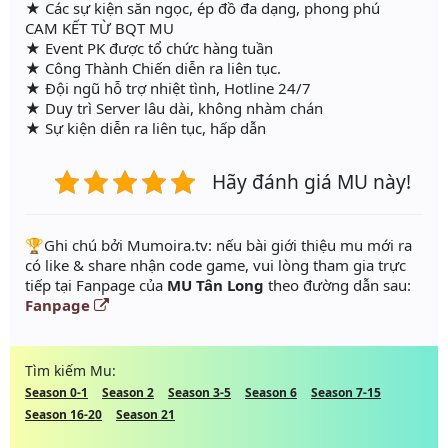
★ Các sự kiện săn ngọc, ép đồ đa dạng, phong phú
CAM KẾT TỪ BQT MU
★ Event PK được tổ chức hàng tuần
★ Công Thành Chiến diễn ra liên tục.
★ Đội ngũ hỗ trợ nhiệt tình, Hotline 24/7
★ Duy trì Server lâu dài, không nhàm chán
★ Sự kiện diễn ra liên tục, hấp dẫn
Hãy đánh giá MU này!
️🏆Ghi chú bởi Mumoira.tv: nếu bài giới thiệu mu mới ra
có like & share nhận code game, vui lòng tham gia trực
tiếp tại Fanpage của
MU Tân Long
theo đường dẫn sau:
Fanpage
Tìm kiếm Mu:
Season 0-1
Season 2
Season 3-5
Season 6
Season 7-15
Season 16-20
Season 21