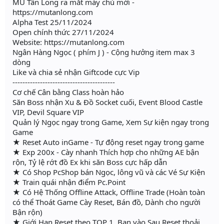
MU Tân Long ra mắt máy chủ mới -
https://mutanlong.com
Alpha Test 25/11/2024
Open chính thức 27/11/2024
Website: https://mutanlong.com
Ngân Hàng Ngọc ( phím J ) - Cộng hưởng item max 3
dòng
Like và chia sẻ nhận Giftcode cực Vip
-----------------------------------------
Cơ chế Cân bằng Class hoàn hảo
Săn Boss nhận Xu & Đồ Socket cuối, Event Blood Castle
VIP, Devil Square VIP
Quản lý Ngọc ngay trong Game, Xem Sự kiện ngay trong
Game
★ Reset Auto inGame - Tự động reset ngay trong game
★ Exp 200x - Cày nhanh Thích hợp cho những AE bận
rộn, Tỷ lệ rớt đồ Ex khi săn Boss cực hấp dẫn
★ Có Shop PcShop bán Ngọc, lông vũ và các Vé Sự Kiện
★ Train quái nhận điểm Pc.Point
★ Có Hệ Thống Offline Attack, Offline Trade (Hoàn toàn
có thể Thoát Game Cày Reset, Bán đồ, Dành cho người
Bận rộn)
★ Giới Hạn Reset theo TOP 1, Bạn vào Sau Reset thoải