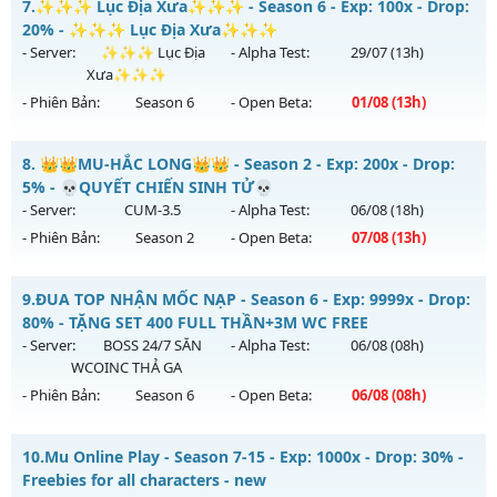
7.
✨✨✨ Lục Địa Xưa✨✨✨ - Season 6 - Exp: 100x - Drop:
Thể loại: Mu Nguyên bản Webzen
Mu mới ra tháng 07 2026 - Mở máy chủ
LORENCIA
vào 19h
20% - ✨✨✨ Lục Địa Xưa✨✨✨
Antihack: PRO
ngày 31/07/2626
- Server:
✨✨✨ Lục Địa
- Alpha Test:
29/07
(13h)
Xưa✨✨✨
Exp: 300x - Drop: 20%
- Phiên Bản:
Season 6
- Open Beta:
01/08
(13h)
Kiểu reset: Reset In Game
Thể loại: Mu Nguyên bản Webzen
✨✨✨ Lục Địa Xưa✨✨✨ - ✨✨✨ Lục Địa Xưa✨✨✨
8.
👑👑MU-HẮC LONG👑👑 - Season 2 - Exp: 200x - Drop:
Antihack: BDCAM
Mu mới ra tháng 08 2026 - Mở máy chủ
✨✨✨ Lục Địa
5% - 💀QUYẾT CHIẾN SINH TỬ💀
Xưa✨✨✨
vào 13h ngày 01/08/2626
- Server:
CUM-3.5
- Alpha Test:
06/08
(18h)
- Phiên Bản:
Season 2
- Open Beta:
07/08
(13h)
Exp: 100x - Drop: 20%
Kiểu reset: Reset In Game
👑👑MU-HẮC LONG👑👑 - 💀QUYẾT CHIẾN SINH TỬ💀
9.
ĐUA TOP NHẬN MỐC NẠP - Season 6 - Exp: 9999x - Drop:
Thể loại: Mu Nguyên bản Webzen
Mu mới ra tháng 08 2026 - Mở máy chủ
CUM-3.5
vào 13h
80% - TẶNG SET 400 FULL THẦN+3M WC FREE
Antihack: XTEAM
ngày 07/08/2626
- Server:
BOSS 24/7 SĂN
- Alpha Test:
06/08
(08h)
WCOINC THẢ GA
Exp: 200x - Drop: 5%
- Phiên Bản:
Season 6
- Open Beta:
06/08
(08h)
Kiểu reset: Reset In Game
Thể loại: Mu Nguyên bản Webzen
ĐUA TOP NHẬN MỐC NẠP - TẶNG SET 400 FULL THẦN+3M
10.
Mu Online Play - Season 7-15 - Exp: 1000x - Drop: 30% -
WC FREE
Antihack: Sharkguard
Freebies for all characters - new