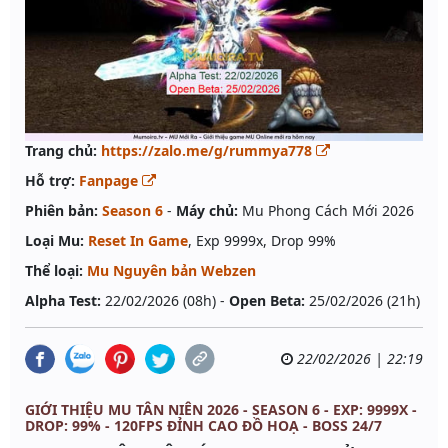
Trang chủ:
https://zalo.me/g/rummya778
Hỗ trợ:
Fanpage
Phiên bản:
Season 6
-
Máy chủ:
Mu Phong Cách Mới 2026
Loại Mu:
Reset In Game
, Exp 9999x, Drop 99%
Thể loại:
Mu Nguyên bản Webzen
Alpha Test:
22/02/2026 (08h) -
Open Beta:
25/02/2026 (21h)
22/02/2026 | 22:19
GIỚI THIỆU MU TÂN NIÊN 2026 - SEASON 6 - EXP: 9999X -
DROP: 99% - 120FPS ĐỈNH CAO ĐỒ HOẠ - BOSS 24/7