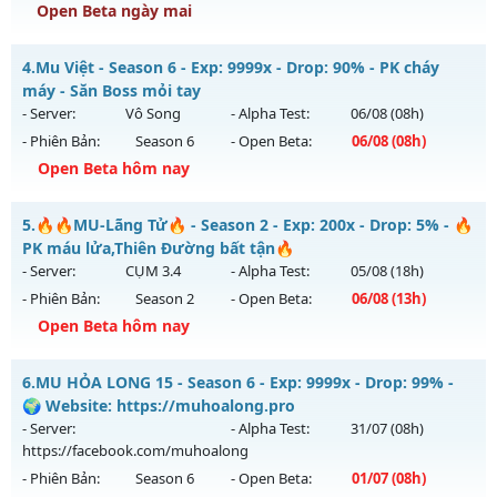
Open Beta ngày mai
Kiểu reset: Reset In Game
Thể loại: Mu Nguyên bản Webzen
S2FPT - GIẢI TRÍ-DỄ CHƠI
4.
Mu Việt - Season 6 - Exp: 9999x - Drop: 90% - PK cháy
Antihack: Sharkguard
Mu mới ra tháng 08 2026 - Mở máy chủ
TarKan
vào 13h
máy - Săn Boss mỏi tay
ngày 07/08/2626
- Server:
Vô Song
- Alpha Test:
06/08
(08h)
- Phiên Bản:
Season 6
- Open Beta:
06/08
(08h)
Exp: 500x - Drop: 20%
Open Beta hôm nay
Kiểu reset: Reset In Game
Thể loại: Mu Nguyên bản Webzen
Mu Việt - PK cháy máy - Săn Boss mỏi tay
5.
🔥🔥MU-Lãng Tử🔥 - Season 2 - Exp: 200x - Drop: 5% - 🔥
Antihack: PRO
Mu mới ra tháng 08 2026 - Mở máy chủ
Vô Song
vào 08h
PK máu lửa,Thiên Đường bất tận🔥
ngày 06/08/2626
- Server:
CỤM 3.4
- Alpha Test:
05/08
(18h)
- Phiên Bản:
Season 2
- Open Beta:
06/08
(13h)
Exp: 9999x - Drop: 90%
Open Beta hôm nay
Kiểu reset: Reset In Game
Thể loại: Mu Nguyên bản Webzen
🔥🔥MU-Lãng Tử🔥 - 🔥PK máu lửa,Thiên Đường bất tận🔥
6.
MU HỎA LONG 15 - Season 6 - Exp: 9999x - Drop: 99% -
Antihack: ICMPROTECT ✅ 🔴 ✨ ⚡️
Mu mới ra tháng 08 2026 - Mở máy chủ
CỤM 3.4
vào 13h
🌍 Website: https://muhoalong.pro
ngày 06/08/2626
- Server:
- Alpha Test:
31/07
(08h)
https://facebook.com/muhoalong
Exp: 200x - Drop: 5%
- Phiên Bản:
Season 6
- Open Beta:
01/07
(08h)
Kiểu reset: Reset In Game