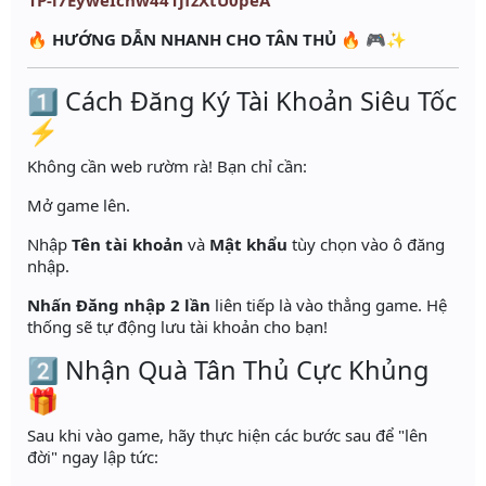
1P-i7EyweIcnw441jfzXtU0peA
🔥
HƯỚNG DẪN NHANH CHO TÂN THỦ
🔥 🎮✨
1️⃣ Cách Đăng Ký Tài Khoản Siêu Tốc
⚡
Không cần web rườm rà! Bạn chỉ cần:
Mở game lên.
Nhập
Tên tài khoản
và
Mật khẩu
tùy chọn vào ô đăng
nhập.
Nhấn Đăng nhập 2 lần
liên tiếp là vào thẳng game. Hệ
thống sẽ tự động lưu tài khoản cho bạn!
2️⃣ Nhận Quà Tân Thủ Cực Khủng
🎁
Sau khi vào game, hãy thực hiện các bước sau để "lên
đời" ngay lập tức: