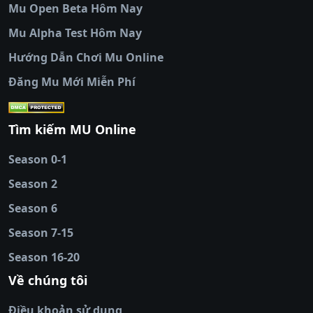
Mu Open Beta Hôm Nay
cẩm tv
|
thapcam
|
xem bóng đá
Mu Alpha Test Hôm Nay
luongsontv
|
trực tiếp bóng đá cakhiatv
|
trực
tiếp bóng đá
Hướng Dẫn Chơi Mu Online
socolive
|
xoso66
|
DABET
|
xem bóng đá
Đăng Mu Mới Miễn Phí
cakhiatv
|
kèo nhà
cái
|
qh88
|
Ok9
|
nhatvip
|
socolive
|
Ku
88
|
tài xỉu
Tìm kiếm MU Online
online
|
sunwin
|
hitclub
|
b52club
|
iwin
cái uy tín
|
kèo nhà
Season 0-1
cái
|
nowgoal
|
1gom
|
net88
|
max88
|
Season 2
đĩa
|
bắn cá đổi
thưởng
Season 6
|
https://bongdalu.ceo
|
trang chủ
fly88
|
new88
|
https://keonhacai.claims/
|
ht
Season 7-15
bóng đá
|
NEW88
|
socolive
Season 16-20
tv
|
hitclub
|
ok9
|
Hitclub
|
Vic88
|
Red8
win
|
Xoilac
|
open 88
|
open 88
|
sun
Về chúng tôi
win
|
hit club
|
Kingfun
|
game bài đổi
Điều khoản sử dụng