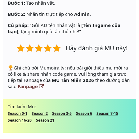
Bước 1:
Tạo nhân vật.
Bước 2:
Nhắn tin trực tiếp cho
Admin
.
Cú pháp:
"Gửi AD tên nhân vật là
[Tên Ingame của
bạn]
, tặng mình quà tân thủ nhé!"
Hãy đánh giá MU này!
️🏆Ghi chú bởi Mumoira.tv: nếu bài giới thiệu mu mới ra
có like & share nhận code game, vui lòng tham gia trực
tiếp tại Fanpage của
MU Tân Niên 2026
theo đường dẫn
sau:
Fanpage
Tìm kiếm Mu:
Season 0-1
Season 2
Season 3-5
Season 6
Season 7-15
Season 16-20
Season 21