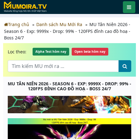
Trang chủ
Danh sách Mu Mới Ra
MU Tân Niên 2026 -
Season 6 - Exp: 9999x - Drop: 99% - 120FPS đỉnh cao đồ hoạ -
Boss 24/7
Lọc theo:
Alpha Test hôm nay
Open beta hôm nay
MU TÂN NIÊN 2026 - SEASON 6 - EXP: 9999X - DROP: 99% -
120FPS ĐỈNH CAO ĐỒ HOẠ - BOSS 24/7