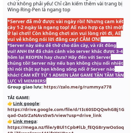
chứ không phải yếu! Chỉ cần kiếm thêm vài trang bị
Wing-Ring-Pen
là ngang top
*Server đã mở được vài ngày rồi! Nhưng cam kết
cày 1-2 ngày là ngang top!
AE nào hợp cạ thì mời
ở lại chơi! Còn không chơi xin vui lòng rời đi, AE
vui vẻ không nói lời đắng cay! CẢM ƠN!
*Server này siêu dễ thở cho dân cày, và rất đông
vui! ANH EM đã chán cảnh vào server khác được 3-4
hôm lại REOPEN hay chưa? Hãy đến với Server
chúng tôi! Server này nếu bạn không chịu nổi nhiệt
thì nói thật sự bạn không sống nổi ở Server nào
khác! CAM KẾT TỪ 1 ADMIN LÀM GAME TẬN TÂM TẬN
LỰC VÌ MEMBERS!
Group giao lưu:
https://zalo.me/g/rummya778
TẢI GAME:
👉
Link google
:
https://drive.google.com/file/d/1Ic60SDQQwhGBj1G
qad-OaSrZaNAvs5w5/view?usp=drive_link
👉
Link mega
:
https://mega.nz/file/yBUl1Cpb#lLb_fEQG8rywOoSoq