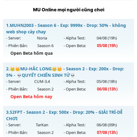
MU Online mọi người cũng chơi
1.
MUHN2003 - Season 6 - Exp: 9999x - Drop: 50% - không
web shop cày chay
- Server:
Noria
- Alpha Test:
04/08
(19h)
- Phiên Bản:
Season 6
- Open Beta:
05/08
(19h)
Open Beta hôm qua
MUHN2003 - không web shop cày chay
2.
👑👑MU-HẮC LONG👑👑 - Season 2 - Exp: 200x - Drop:
Mu mới ra tháng 08 2026 - Mở máy chủ
Noria
vào 19h ngày
5% - 💀QUYẾT CHIẾN SINH TỬ💀
05/08/2626
- Server:
CUM-3.4
- Alpha Test:
05/08
(18h)
- Phiên Bản:
Season 2
- Open Beta:
06/08
(13h)
Exp: 9999x - Drop: 50%
Open Beta hôm nay
Kiểu reset: Reset In Game
Thể loại: Mu Nguyên bản Webzen
👑👑MU-HẮC LONG👑👑 - 💀QUYẾT CHIẾN SINH TỬ💀
3.
S2FPT - Season 2 - Exp: 500x - Drop: 20% - GIẢI TRÍ-DỄ
Antihack: XSHield
Mu mới ra tháng 08 2026 - Mở máy chủ
CUM-3.4
vào 13h
CHƠI
ngày 06/08/2626
- Server:
TarKan
- Alpha Test:
06/08
(09h)
- Phiên Bản:
Season 2
- Open Beta:
07/08
(13h)
Exp: 200x - Drop: 5%