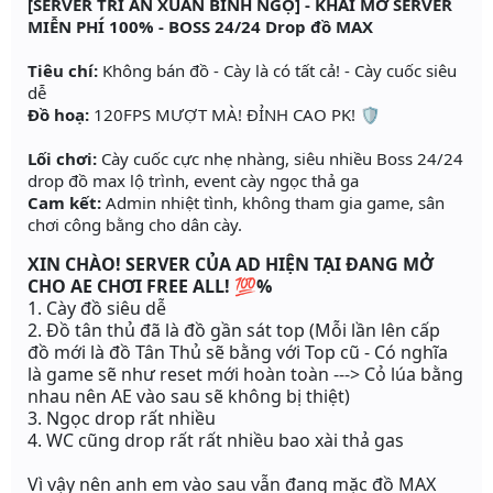
[SERVER TRI ÂN XUÂN BÍNH NGỌ] - KHAI MỞ SERVER
MIỄN PHÍ 100% - BOSS 24/24 Drop đồ MAX
Tiêu chí:
Không bán đồ - Cày là có tất cả! - Cày cuốc siêu
dễ
Đồ hoạ:
120FPS MƯỢT MÀ! ĐỈNH CAO PK! 🛡️
Lối chơi:
Cày cuốc cực nhẹ nhàng, siêu nhiều Boss 24/24
drop đồ max lộ trình, event cày ngọc thả ga
Cam kết:
Admin nhiệt tình, không tham gia game, sân
chơi công bằng cho dân cày.
XIN CHÀO! SERVER CỦA AD HIỆN TẠI ĐANG MỞ
CHO AE CHƠI FREE ALL! 💯
%
1. Cày đồ siêu dễ
2. Đồ tân thủ đã là đồ gần sát top (Mỗi lần lên cấp
đồ mới là đồ Tân Thủ sẽ bằng với Top cũ - Có nghĩa
là game sẽ như reset mới hoàn toàn ---> Cỏ lúa bằng
nhau nên AE vào sau sẽ không bị thiệt)
3. Ngọc drop rất nhiều
4. WC cũng drop rất rất nhiều bao xài thả gas
Vì vậy nên anh em vào sau vẫn đang mặc đồ MAX