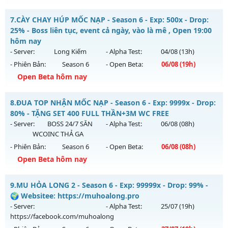
Thể loại: Mu Nguyên bản Webzen
MU HỎA LONG 15 - 🌍 Website: https://muhoalong.pro
7.
CÀY CHAY HÚP MỐC NẠP - Season 6 - Exp: 500x - Drop:
Antihack: Sharkguard
Mu mới ra tháng 07 2026 - Mở máy chủ
25% - Boss liên tục, event cả ngày, vào là mê , Open 19:00
https://facebook.com/muhoalong
vào 08h ngày
hôm nay
01/07/2626
- Server:
Long Kiếm
- Alpha Test:
04/08
(13h)
- Phiên Bản:
Season 6
- Open Beta:
06/08
(19h)
Exp: 9999x - Drop: 99%
Open Beta hôm nay
Kiểu reset: Non Reset
Thể loại: Mu Nguyên bản Webzen
CÀY CHAY HÚP MỐC NẠP - Boss liên tục, event cả ngày, vào
8.
ĐUA TOP NHẬN MỐC NẠP - Season 6 - Exp: 9999x - Drop:
là mê , Open 19:00 hôm nay
Antihack: Xshiel
80% - TẶNG SET 400 FULL THẦN+3M WC FREE
Mu mới ra tháng 08 2026 - Mở máy chủ
Long Kiếm
vào 19h
- Server:
BOSS 24/7 SĂN
- Alpha Test:
06/08
(08h)
ngày 06/08/2626
WCOINC THẢ GA
- Phiên Bản:
Season 6
- Open Beta:
06/08
(08h)
Exp: 500x - Drop: 25%
Open Beta hôm nay
Kiểu reset: Reset In Game
Thể loại: Mu Nguyên bản Webzen
ĐUA TOP NHẬN MỐC NẠP - TẶNG SET 400 FULL THẦN+3M
9.
MU HỎA LONG 2 - Season 6 - Exp: 99999x - Drop: 99% -
WC FREE
Antihack: VIP SHIELD
🌍 Websitee: https://muhoalong.pro
Mu mới ra tháng 08 2026 - Mở máy chủ
BOSS 24/7 SĂN
- Server:
- Alpha Test:
25/07
(19h)
WCOINC THẢ GA
vào 08h ngày 06/08/2626
https://facebook.com/muhoalong