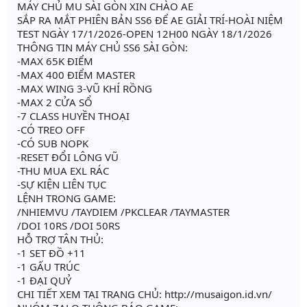
MÁY CHỦ MU SÀI GÒN XIN CHÀO AE
SẮP RA MẮT PHIÊN BẢN SS6 ĐỂ AE GIẢI TRÍ-HOÀI NIỆM
TEST NGÀY 17/1/2026-OPEN 12H00 NGÀY 18/1/2026
THÔNG TIN MÁY CHỦ SS6 SÀI GÒN:
-MAX 65K ĐIỂM
-MAX 400 ĐIỂM MASTER
-MAX WING 3-VŨ KHÍ RỒNG
-MAX 2 CỬA SỔ
-7 CLASS HUYỀN THOẠI
-CÓ TREO OFF
-CÓ SUB NOPK
-RESET ĐỔI LÔNG VŨ
-THU MUA EXL RÁC
-SỰ KIỆN LIÊN TỤC
LỆNH TRONG GAME:
/NHIEMVU /TAYDIEM /PKCLEAR /TAYMASTER
/DOI 10RS /DOI 50RS
HỖ TRỢ TÂN THỦ:
-1 SET ĐỒ +11
-1 GẤU TRÚC
-1 ĐẠI QUỶ
CHI TIẾT XEM TẠI TRANG CHỦ: http://musaigon.id.vn/