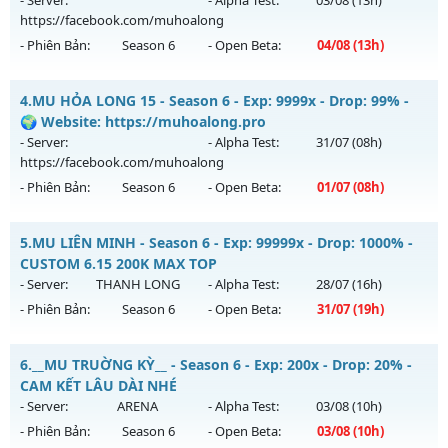
Antihack: Xshiel
https://facebook.com/muhoalong
Exp: 500x - Drop: 30%
- Phiên Bản:
Season 6
- Open Beta:
04/08
(13h)
Kiểu reset: Reset In Game
Thể loại: Mu Nguyên bản Webzen
MU HỎA LONG 6.9 - 🌍 Website: https://muhoalong.pro
4.
MU HỎA LONG 15 - Season 6 - Exp: 9999x - Drop: 99% -
Antihack: Anti Vip bắt hack tuyệt đối
Mu mới ra tháng 08 2026 - Mở máy chủ
🌍 Website: https://muhoalong.pro
https://facebook.com/muhoalong
vào 13h ngày
- Server:
- Alpha Test:
31/07
(08h)
04/08/2626
https://facebook.com/muhoalong
- Phiên Bản:
Season 6
- Open Beta:
01/07
(08h)
Exp: 9999x - Drop: 20%
Kiểu reset: Non Reset
MU HỎA LONG 15 - 🌍 Website: https://muhoalong.pro
5.
MU LIÊN MINH - Season 6 - Exp: 99999x - Drop: 1000% -
Thể loại: Mu Nguyên bản Webzen
Mu mới ra tháng 07 2026 - Mở máy chủ
CUSTOM 6.15 200K MAX TOP
Antihack: XShield
https://facebook.com/muhoalong
vào 08h ngày
- Server:
THANH LONG
- Alpha Test:
28/07
(16h)
01/07/2626
- Phiên Bản:
Season 6
- Open Beta:
31/07
(19h)
Exp: 9999x - Drop: 99%
MU LIÊN MINH - CUSTOM 6.15 200K MAX TOP
Kiểu reset: Non Reset
6.
__MU TRUỜNG KỲ__ - Season 6 - Exp: 200x - Drop: 20% -
Mu mới ra tháng 07 2026 - Mở máy chủ
THANH LONG
vào
CAM KẾT LÂU DÀI NHÉ
Thể loại: Mu Nguyên bản Webzen
19h ngày 31/07/2626
- Server:
ARENA
- Alpha Test:
03/08
(10h)
Antihack: Xshiel
- Phiên Bản:
Season 6
- Open Beta:
03/08
(10h)
Exp: 99999x - Drop: 1000%