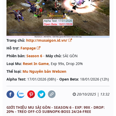
Trang chủ:
http://musaigon.id.vn/
Hỗ trợ:
Fanpage
Phiên bản:
Season 6
-
Máy chủ:
SÀI GÒN
Loại Mu:
Reset In Game
, Exp 99x, Drop 20%
Thể loại:
Mu Nguyên bản Webzen
Alpha Test:
17/01/2026 (08h) -
Open Beta:
18/01/2026 (12h)
20/10/2025 | 13:32
GIỚI THIỆU MU SÀI GÒN - SEASON 6 - EXP: 99X - DROP:
20% - TREO OFF-CÓ SUBNOPK-BOSS 24/24-FREE