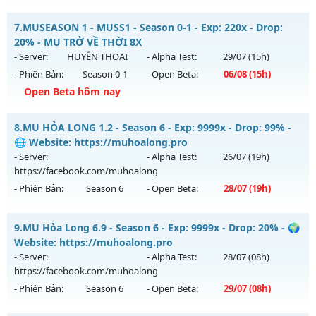
Kiểu reset: Reset In Game
__MU TRUỜNG KỲ__ - CAM KẾT LÂU DÀI NHÉ
7.
MUSEASON 1 - MUSS1 - Season 0-1 - Exp: 220x - Drop:
Thể loại: Mu Custom thêm đồ mới
Mu mới ra tháng 08 2026 - Mở máy chủ
ARENA
vào 10h
20% - MU TRỞ VỀ THỜI 8X
Antihack: BDC
ngày 03/08/2626
- Server:
HUYỀN THOẠI
- Alpha Test:
29/07
(15h)
- Phiên Bản:
Season 0-1
- Open Beta:
06/08
(15h)
Exp: 200x - Drop: 20%
Open Beta hôm nay
Kiểu reset: Reset In Game
Thể loại: Mu Nguyên bản Webzen
MUSEASON 1 - MUSS1 - MU TRỞ VỀ THỜI 8X
8.
MU HỎA LONG 1.2 - Season 6 - Exp: 9999x - Drop: 99% -
Antihack: GoldShield
Mu mới ra tháng 08 2026 - Mở máy chủ
HUYỀN THOẠI
vào
🌐 Website: https://muhoalong.pro
15h ngày 06/08/2626
- Server:
- Alpha Test:
26/07
(19h)
https://facebook.com/muhoalong
Exp: 220x - Drop: 20%
- Phiên Bản:
Season 6
- Open Beta:
28/07
(19h)
Kiểu reset: Reset In Game
Thể loại: Mu Nguyên bản Webzen
MU HỎA LONG 1.2 - 🌐 Website: https://muhoalong.pro
9.
MU Hỏa Long 6.9 - Season 6 - Exp: 9999x - Drop: 20% - 🌍
Antihack: IGMU.DEV
Mu mới ra tháng 07 2026 - Mở máy chủ
Website: https://muhoalong.pro
https://facebook.com/muhoalong
vào 19h ngày
- Server:
- Alpha Test:
28/07
(08h)
28/07/2626
https://facebook.com/muhoalong
- Phiên Bản:
Season 6
- Open Beta:
29/07
(08h)
Exp: 9999x - Drop: 99%
Kiểu reset: Non Reset