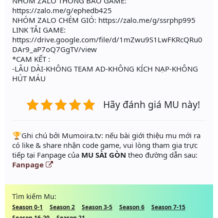
NHÓM ZALO THÔNG BÁO GAME:
https://zalo.me/g/ephedb425
NHÓM ZALO CHÉM GIÓ: https://zalo.me/g/ssrphp995
LINK TẢI GAME:
https://drive.google.com/file/d/1mZwu9S1LwFKRcQRu0
DAr9_aP7oQ7GgTV/view
*CAM KẾT :
-LÂU DÀI-KHÔNG TEAM AD-KHÔNG KÍCH NẠP-KHÔNG
HÚT MÁU
Hãy đánh giá MU này!
️🏆Ghi chú bởi Mumoira.tv: nếu bài giới thiệu mu mới ra
có like & share nhận code game, vui lòng tham gia trực
tiếp tại Fanpage của
MU SÀI GÒN
theo đường dẫn sau:
Fanpage
Tìm kiếm Mu:
Season 0-1
Season 2
Season 3-5
Season 6
Season 7-15
Season 16-20
Season 21