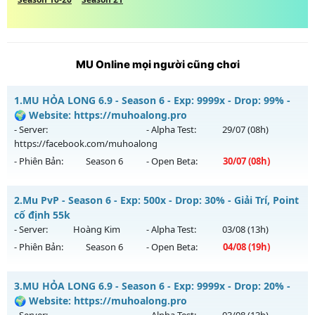
MU Online mọi người cũng chơi
1.
MU HỎA LONG 6.9 - Season 6 - Exp: 9999x - Drop: 99% -
🌍 Website: https://muhoalong.pro
- Server:
- Alpha Test:
29/07
(08h)
https://facebook.com/muhoalong
- Phiên Bản:
Season 6
- Open Beta:
30/07
(08h)
MU HỎA LONG 6.9 - 🌍 Website: https://muhoalong.pro
2.
Mu PvP - Season 6 - Exp: 500x - Drop: 30% - Giải Trí, Point
Mu mới ra tháng 07 2026 - Mở máy chủ
cố định 55k
https://facebook.com/muhoalong
vào 08h ngày
- Server:
Hoàng Kim
- Alpha Test:
03/08
(13h)
30/07/2626
- Phiên Bản:
Season 6
- Open Beta:
04/08
(19h)
Exp: 9999x - Drop: 99%
Mu PvP - Giải Trí, Point cố định 55k
Kiểu reset: Non Reset
3.
MU HỎA LONG 6.9 - Season 6 - Exp: 9999x - Drop: 20% -
Mu mới ra tháng 08 2026 - Mở máy chủ
Hoàng Kim
vào 19h
🌍 Website: https://muhoalong.pro
Thể loại: Mu Nguyên bản Webzen
ngày 04/08/2626
- Server:
- Alpha Test:
03/08
(13h)