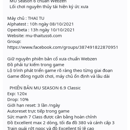
MU Season 6 chuẩn Webzen
Lối chơi nguyên thủy tái hiện ký ức xưa
Máy chủ : THAI TU
Alphatest : 10h ngày 08/10/2021
Openbeta : 13h ngày 10/10/2021
Website: mu-thaituss6.com
Group:
https://www.facebook.com/groups/387491822870951
Giữ nguyên phiên bản cổ xưa chuẩn Webzen
Đồ phải tự kiếm trong game
Lộ trình phát triển game rõ ràng theo từng giai đoạn
Game đông người chơi, máy chủ ổn định và lâu dài
PHIÊN BẢN MU SEASON 6.9 Classic
Exp: 120x
Drop: 10%
Giới hạn reset: 3 lần /ngày
Autoreset trực tiếp trong game
Sức mạnh 7 Class được cân bằng hoàn chỉnh
Đồ Excellent max 2 dòng, tối đa đồ 380 và cánh cấp 3
Train quái rớt ngọc và đồ Excellent tỷ lệ cao