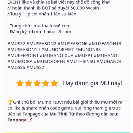
EVENT like và chia sẻ bài viết này chế độ công khai
// hoàn thành ib BQT sẽ duyệt 50.000 Wcoin
//lưu ý 1 ip chỉ nhận 1 lần sự kiện
Trang chủ : mu-thaituss6.com
Đăng ký: id.mu-thaituss6.com
#MUSS2 #MUSEASON2 #MUSEASON6 #MUSEASON13
#MUSEASON14 #MUNONRESET #MUNONRS
#MUKEEPOINT #MUHANOIXUA #MUFPT #MUHANOI
#MUMOIRA #MUMOIOPEN #MUTHIENSU #MUHANOI
#MUSS6 #MUSS2
Hãy đánh giá MU này!
️🏆Ghi chú bởi Mumoira.tv: nếu bài giới thiệu mu mới ra
có like & share nhận code game, vui lòng tham gia trực
tiếp tại Fanpage của
Mu Thái Tử
theo đường dẫn sau:
Fanpage