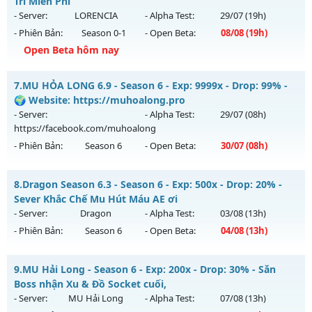
Mu mới ra tháng 08 2026 - Mở máy chủ
Thuốc Lào
vào 10h
Trí Miễn Phí
Thể loại: Mu Nguyên bản Webzen
ngày 07/08/2626
- Server:
LORENCIA
- Alpha Test:
29/07
(19h)
Antihack: XShield
- Phiên Bản:
Season 0-1
- Open Beta:
08/08
(19h)
Exp: 9999x - Drop: 89%
Open Beta hôm nay
Kiểu reset: Reset In Game
Thể loại: Mu Bán Đồ Full Trong Shop
Hà Nội - Dễ Chơi Giải Trí Miễn Phí
7.
MU HỎA LONG 6.9 - Season 6 - Exp: 9999x - Drop: 99% -
Antihack: UGK
Mu mới ra tháng 08 2026 - Mở máy chủ
LORENCIA
vào 19h
🌍 Website: https://muhoalong.pro
ngày 08/08/2626
- Server:
- Alpha Test:
29/07
(08h)
https://facebook.com/muhoalong
Exp: 20x - Drop: 30%
- Phiên Bản:
Season 6
- Open Beta:
30/07
(08h)
Kiểu reset: Reset In Game
Thể loại: Mu Nguyên bản Webzen
MU HỎA LONG 6.9 - 🌍 Website: https://muhoalong.pro
8.
Dragon Season 6.3 - Season 6 - Exp: 500x - Drop: 20% -
Antihack: gold
Mu mới ra tháng 07 2026 - Mở máy chủ
Sever Khắc Chế Mu Hút Máu AE ơi
https://facebook.com/muhoalong
vào 08h ngày
- Server:
Dragon
- Alpha Test:
03/08
(13h)
30/07/2626
- Phiên Bản:
Season 6
- Open Beta:
04/08
(13h)
Exp: 9999x - Drop: 99%
Dragon Season 6.3 - Sever Khắc Chế Mu Hút Máu AE ơi
Kiểu reset: Non Reset
9.
MU Hải Long - Season 6 - Exp: 200x - Drop: 30% - Săn
Mu mới ra tháng 08 2026 - Mở máy chủ
Dragon
vào 13h
Boss nhận Xu & Đồ Socket cuối,
Thể loại: Mu Nguyên bản Webzen
ngày 04/08/2626
- Server:
MU Hải Long
- Alpha Test:
07/08
(13h)
Antihack: Xshiel