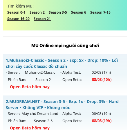
Tìm kiếm Mu:
Season 0-1
Season 2
Season 3-5
Season 6
Season 7-15
Season 16-20
Season 21
MU Online mọi người cũng chơi
1.
Muhanoi2-Classic - Season 2 - Exp: 5x - Drop: 10% - Lối
chơi cày cuốc Classic đồ chuẩn
- Server:
Muhanoi2-Classic
- Alpha Test:
02/08
(17h)
- Phiên Bản:
Season 2
- Open Beta:
08/08
(10h)
Open Beta hôm nay
Muhanoi2-Classic - Lối chơi cày cuốc Classic đồ chuẩn
2.
MUDREAM.NET - Season 3-5 - Exp: 1x - Drop: 3% - Hard
Mu mới ra tháng 08 2026 - Mở máy chủ
Muhanoi2-Classic
Server • Không VIP • Không mốc
vào 10h ngày 08/08/2626
- Server:
Máy chủ Dream Land
- Alpha Test:
06/08
(19h)
- Phiên Bản:
Season 3-5
- Open Beta:
08/08
(19h)
Exp: 5x - Drop: 10%
Open Beta hôm nay