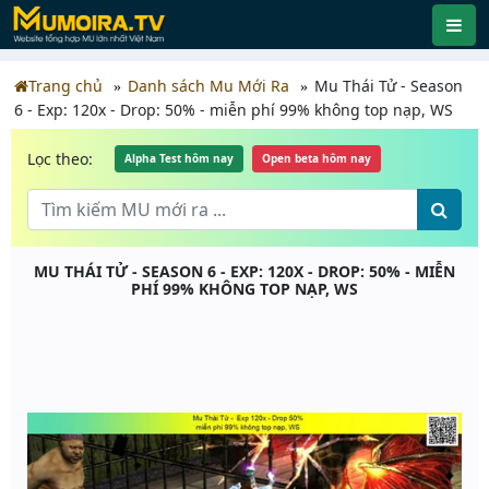
Trang chủ
Danh sách Mu Mới Ra
Mu Thái Tử - Season
6 - Exp: 120x - Drop: 50% - miễn phí 99% không top nạp, WS
Lọc theo:
Alpha Test hôm nay
Open beta hôm nay
MU THÁI TỬ - SEASON 6 - EXP: 120X - DROP: 50% - MIỄN
PHÍ 99% KHÔNG TOP NẠP, WS