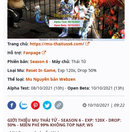
Trang chủ:
https://mu-thaituss6.com/
Hỗ trợ:
Fanpage
Phiên bản:
Season 6
-
Máy chủ:
Thái Tử
Loại Mu:
Reset In Game
, Exp 120x, Drop 50%
Thể loại:
Mu Nguyên bản Webzen
Alpha Test:
08/10/2021 (10h) -
Open Beta:
10/10/2021 (13h)
10/10/2021 | 09:22
GIỚI THIỆU MU THÁI TỬ - SEASON 6 - EXP: 120X - DROP:
50% - MIỄN PHÍ 99% KHÔNG TOP NẠP, WS