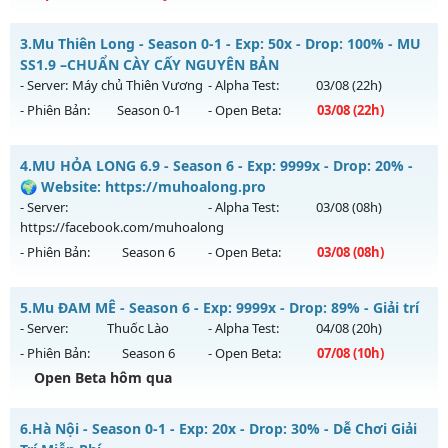
Kiểu reset: Reset In Game
Thể loại: Mu Nguyên bản Webzen
MUDREAM.NET - Hard Server • Không VIP • Không mốc
3.
Mu Thiên Long - Season 0-1 - Exp: 50x - Drop: 100% - MU
Antihack: Pro
Mu mới ra tháng 08 2026 - Mở máy chủ
Máy chủ Dream
SS1.9 –CHUẨN CÀY CẤY NGUYÊN BẢN
Land
vào 19h ngày 08/08/2626
- Server:
Máy chủ Thiên Vương
- Alpha Test:
03/08
(22h)
- Phiên Bản:
Season 0-1
- Open Beta:
03/08
(22h)
Exp: 1x - Drop: 3%
Kiểu reset: Non Reset
Mu Thiên Long - MU SS1.9 –CHUẨN CÀY CẤY NGUYÊN BẢN
4.
MU HỎA LONG 6.9 - Season 6 - Exp: 9999x - Drop: 20% -
Thể loại: Mu Nguyên bản Webzen
Mu mới ra tháng 08 2026 - Mở máy chủ
Máy chủ Thiên
🌍 Website: https://muhoalong.pro
Antihack: Chống Hack/ Dupe 100%
Vương
vào 22h ngày 03/08/2626
- Server:
- Alpha Test:
03/08
(08h)
https://facebook.com/muhoalong
Exp: 50x - Drop: 100%
- Phiên Bản:
Season 6
- Open Beta:
03/08
(08h)
Kiểu reset: Reset In Game
Thể loại: Mu Nguyên bản Webzen
MU HỎA LONG 6.9 - 🌍 Website: https://muhoalong.pro
5.
Mu ĐAM MÊ - Season 6 - Exp: 9999x - Drop: 89% - Giải trí
Antihack: Gameguard
Mu mới ra tháng 08 2026 - Mở máy chủ
- Server:
Thuốc Lào
- Alpha Test:
04/08
(20h)
https://facebook.com/muhoalong
vào 08h ngày
- Phiên Bản:
Season 6
- Open Beta:
07/08
(10h)
03/08/2626
Open Beta hôm qua
Exp: 9999x - Drop: 20%
Mu ĐAM MÊ - Giải trí
Kiểu reset: Non Reset
6.
Hà Nội - Season 0-1 - Exp: 20x - Drop: 30% - Dễ Chơi Giải