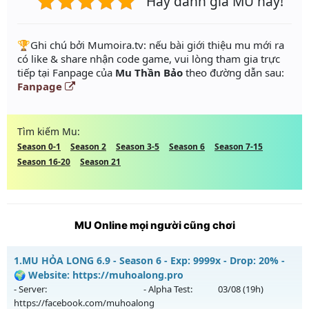
Hãy đánh giá MU này!
️🏆Ghi chú bởi Mumoira.tv: nếu bài giới thiệu mu mới ra
có like & share nhận code game, vui lòng tham gia trực
tiếp tại Fanpage của
Mu Thần Bảo
theo đường dẫn sau:
Fanpage
Tìm kiếm Mu:
Season 0-1
Season 2
Season 3-5
Season 6
Season 7-15
Season 16-20
Season 21
MU Online mọi người cũng chơi
1.
MU HỎA LONG 6.9 - Season 6 - Exp: 9999x - Drop: 20% -
🌍 Website: https://muhoalong.pro
- Server:
- Alpha Test:
03/08
(19h)
https://facebook.com/muhoalong