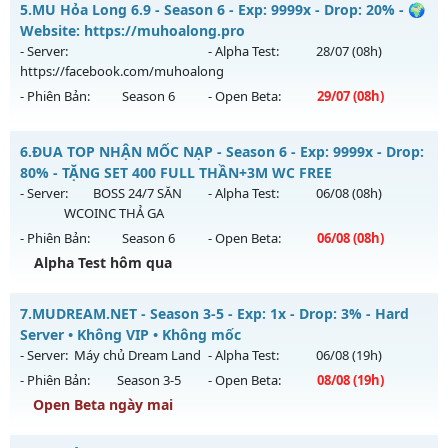
Kiểu reset: Non Reset
5.
MU Hỏa Long 6.9 - Season 6 - Exp: 9999x - Drop: 20% - 🌍
Mu mới ra tháng 08 2026 - Mở máy chủ
Lục Bảo
vào 13h
Website: https://muhoalong.pro
Thể loại: Mu Nguyên bản Webzen
ngày 05/08/2626
- Server:
- Alpha Test:
28/07
(08h)
Antihack: XShield
https://facebook.com/muhoalong
Exp: 999x - Drop: 60%
- Phiên Bản:
Season 6
- Open Beta:
29/07
(08h)
Kiểu reset: Non Reset
Thể loại: Mu Custom thêm đồ mới
MU Hỏa Long 6.9 - 🌍 Website: https://muhoalong.pro
6.
ĐUA TOP NHẬN MỐC NẠP - Season 6 - Exp: 9999x - Drop:
Antihack: SharkAnti
Mu mới ra tháng 07 2026 - Mở máy chủ
80% - TẶNG SET 400 FULL THẦN+3M WC FREE
https://facebook.com/muhoalong
vào 08h ngày
- Server:
BOSS 24/7 SĂN
- Alpha Test:
06/08
(08h)
29/07/2626
WCOINC THẢ GA
- Phiên Bản:
Season 6
- Open Beta:
06/08
(08h)
Exp: 9999x - Drop: 20%
Alpha Test hôm qua
Kiểu reset: Non Reset
Thể loại: Mu Nguyên bản Webzen
ĐUA TOP NHẬN MỐC NẠP - TẶNG SET 400 FULL THẦN+3M
7.
MUDREAM.NET - Season 3-5 - Exp: 1x - Drop: 3% - Hard
WC FREE
Antihack: XShield
Server • Không VIP • Không mốc
Mu mới ra tháng 08 2026 - Mở máy chủ
BOSS 24/7 SĂN
- Server:
Máy chủ Dream Land
- Alpha Test:
06/08
(19h)
WCOINC THẢ GA
vào 08h ngày 06/08/2626
- Phiên Bản:
Season 3-5
- Open Beta:
08/08
(19h)
Exp: 9999x - Drop: 80%
Open Beta ngày mai
Kiểu reset: Reset In Game
MUDREAM.NET - Hard Server • Không VIP • Không mốc