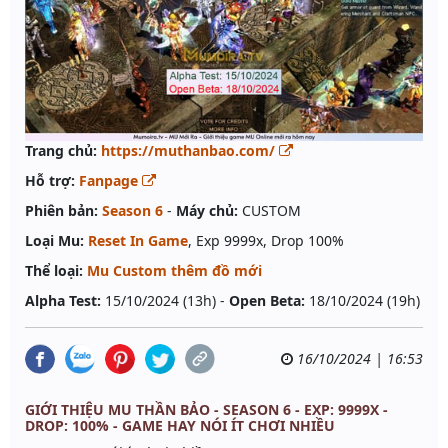
Trang chủ:
https://muthanbao.com/
Hỗ trợ:
Fanpage
Phiên bản:
Season 6
-
Máy chủ:
CUSTOM
Loại Mu:
Reset In Game
, Exp 9999x, Drop 100%
Thể loại:
Mu Custom thêm đồ mới
Alpha Test:
15/10/2024 (13h) -
Open Beta:
18/10/2024 (19h)
16/10/2024 | 16:53
GIỚI THIỆU MU THẦN BẢO - SEASON 6 - EXP: 9999X -
DROP: 100% - GAME HAY NÓI ÍT CHƠI NHIỀU