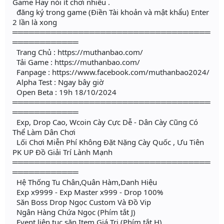
Game Hay nói ít chơi nhiều .
đăng ký trong game (Điền Tài khoản và mật khẩu) Enter
2 lần là xong
════════════════════════════════════
════════════
Trang Chủ : https://muthanbao.com/
Tải Game : https://muthanbao.com/
Fanpage : https://www.facebook.com/muthanbao2024/
Alpha Test : Ngay bây giờ
Open Beta : 19h 18/10/2024
════════════════════════════════════
════════════
Exp, Drop Cao, Wcoin Cày Cực Dễ - Dân Cày Cũng Có
Thể Làm Dân Chơi
Lối Chơi Miễn Phí Không Đặt Nặng Cày Quốc , Ưu Tiên
PK UP Đồ Giải Trí Lành Mạnh
════════════════════════════════════
════════════
Hệ Thống Tu Chân,Quân Hàm,Danh Hiệu
Exp x9999 - Exp Master x999 - Drop 100%
Săn Boss Drop Ngọc Custom Và Đồ Vip
Ngân Hàng Chứa Ngọc (Phím tắt J)
Event liên tục săn Item Giá Trị (Phím tắt H)