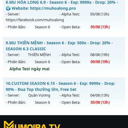
8.
MU HỎA LONG 6.9 - Season 6 - Exp: 9999x - Drop: 20% -
Thể loại: Mu Nguyên bản Webzen
Mu mới ra tháng 08 2026 - Mở máy chủ
Máy chủ Dream
🌍 Website: https://muhoalong.pro
Antihack: KHÔNG THỂ HACK
Land
vào 19h ngày 08/08/2626
- Server:
- Alpha Test:
05/08
(13h)
https://facebook.com/muhoalong
Exp: 1x - Drop: 3%
- Phiên Bản:
Season 6
- Open Beta:
05/08
(13h)
Kiểu reset: Non Reset
Thể loại: Mu Nguyên bản Webzen
MU HỎA LONG 6.9 - 🌍 Website: https://muhoalong.pro
9.
MU THIÊN MỆNH - Season 6 - Exp: 500x - Drop: 20% -
Antihack: Chống Hack/ Dupe 100%
Mu mới ra tháng 08 2026 - Mở máy chủ
SEASON 6.3 CLASSIC
https://facebook.com/muhoalong
vào 13h ngày
- Server:
THIÊN MỆNH
- Alpha Test:
08/08
(19h)
05/08/2626
- Phiên Bản:
Season 6
- Open Beta:
09/08
(19h)
Exp: 9999x - Drop: 20%
Alpha Test ngày mai
Kiểu reset: Non Reset
MU THIÊN MỆNH - SEASON 6.3 CLASSIC
10.
CUSTOM SEASON 6.15 - Season 6 - Exp: 9999x - Drop:
Thể loại: Mu Nguyên bản Webzen
Mu mới ra tháng 08 2026 - Mở máy chủ
THIÊN MỆNH
vào
90% - Đua Top thưởng lớn, Free Set
Antihack: XShield
19h ngày 09/08/2626
- Server:
Quân Vương
- Alpha Test:
04/08
(13h)
- Phiên Bản:
Season 6
- Open Beta:
05/08
(13h)
Exp: 500x - Drop: 20%
Kiểu reset: Reset In Game
CUSTOM SEASON 6.15 - Đua Top thưởng lớn, Free Set
Thể loại: Mu Nguyên bản Webzen
https://ktdb.net/
Mu mới ra tháng 08 2026 - Mở máy chủ
|
789club
|
Jun88
Quân Vương
|
bắn cá
vào