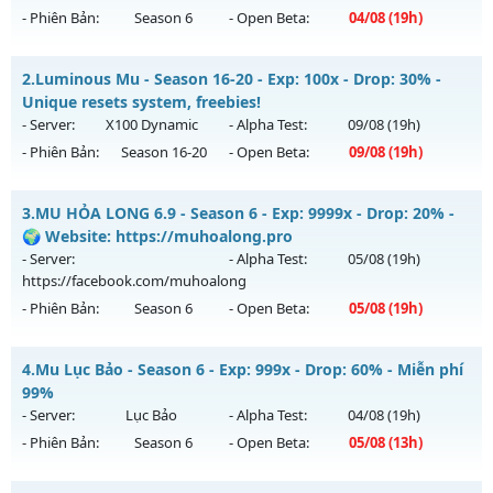
- Phiên Bản:
Season 6
- Open Beta:
04/08
(19h)
MU HỎA LONG 6.9 - 🌍 Website: https://muhoalong.pro
2.
Luminous Mu - Season 16-20 - Exp: 100x - Drop: 30% -
Mu mới ra tháng 08 2026 - Mở máy chủ
Unique resets system, freebies!
https://facebook.com/muhoalong
vào 19h ngày
- Server:
X100 Dynamic
- Alpha Test:
09/08
(19h)
04/08/2626
- Phiên Bản:
Season 16-20
- Open Beta:
09/08
(19h)
Exp: 9999x - Drop: 20%
Luminous Mu - Unique resets system, freebies!
Kiểu reset: Non Reset
3.
MU HỎA LONG 6.9 - Season 6 - Exp: 9999x - Drop: 20% -
Mu mới ra tháng 08 2026 - Mở máy chủ
X100 Dynamic
vào
🌍 Website: https://muhoalong.pro
Thể loại: Mu Nguyên bản Webzen
19h ngày 09/08/2626
- Server:
- Alpha Test:
05/08
(19h)
Antihack: XShield
https://facebook.com/muhoalong
Exp: 100x - Drop: 30%
- Phiên Bản:
Season 6
- Open Beta:
05/08
(19h)
Kiểu reset: Reset In Game
Thể loại: Mu Nguyên bản Webzen
MU HỎA LONG 6.9 - 🌍 Website: https://muhoalong.pro
4.
Mu Lục Bảo - Season 6 - Exp: 999x - Drop: 60% - Miễn phí
Antihack: Yes
Mu mới ra tháng 08 2026 - Mở máy chủ
99%
https://facebook.com/muhoalong
vào 19h ngày
- Server:
Lục Bảo
- Alpha Test:
04/08
(19h)
05/08/2626
- Phiên Bản:
Season 6
- Open Beta:
05/08
(13h)
Exp: 9999x - Drop: 20%
Mu Lục Bảo - Miễn phí 99%