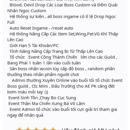
Blood, Devil Drop Các Loại Boss Custom và Đếm Quái
Nhận Ngọc Custom
Hệ thống sự kiện , all boss ingame có tỉ lệ Drop Ngọc
Full
Auto Reset Ingame - /reset auto
Hệ thống Nâng Cấp Các Item Set,Wing,Pet.Vũ Khí Thấp
Lên Cao
Giới Hạn 5 Tài Khoản/PC
Tính Năng Nâng Cấp Trang Bị Từ Thấp Lên Cao
Tổ chức Event Công Thành Chiến lớn cho các Guild ,
Bang Phái 1 tuần 1 lần vào cuối tuần
Săn boss nhận wcoin tùy cấp độ boss , random phần
thưởng theo nhân phẩm người chơi
Admin thường Xuyên Online vào buổi tối tổ chức Event
Boss guild , Ctc Mini , Đấu Trường cho AE PK căng đét
bơm máu mỏi tay :))
Event Sinh Tồn ,Chạy Bo Cục Sung
Event Thần Ma Chiến Xưng Bá Võ Lâm
Event Admin tổ chức vào buổi tối cực giải trí tham gia
ngay để nhận quà