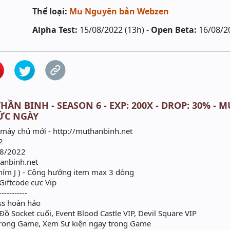
Thể loại:
Mu Nguyên bản Webzen
Alpha Test:
15/08/2022 (13h) -
Open Beta:
16/08/2
HẦN BINH - SEASON 6 - EXP: 200X - DROP: 30% - 
ỨC NGÀY
máy chủ mới - http://muthanbinh.net
2
/8/2022
anbinh.net
ím J ) - Cộng hưởng item max 3 dòng
Giftcode cực Vip
-----------
ss hoàn hảo
 Socket cuối, Event Blood Castle VIP, Devil Square VIP
rong Game, Xem Sự kiện ngay trong Game