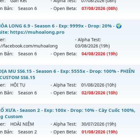
er:
Gắn Kết
- Alpha Test:
07/08
/2026
(08h)
tihack: chống hack 99%
ên Bản:
Season 6
- Open Beta:
07/08
/2026
(08h)
p: 500x - Drop: 40%
ểu reset: Reset In Game
 Vĩnh Cửu - Săn Box ném đồ Full - Tặng VIP CODE
ỎA LONG 6.9 - Season 6 - Exp: 9999x - Drop: 20% - 🌍
hể loại: Mu Nguyên bản Webzen
ite: https://muhoalong.pro
 mới ra tháng 08 2026 - Mở máy chủ
Gắn Kết
vào 08h ngày
er:
- Alpha Test:
tihack: Anti Vip
://facebook.com/muhoalong
03/08
/2026
(19h)
p: 9999x - Drop: 90%
ên Bản:
Season 6
- Open Beta:
04/08
/2026
(19h)
ểu reset: Reset In Game
hể loại: Mu Nguyên bản Webzen
ỎA LONG 6.9 - 🌍 Website: https://muhoalong.pro
ĐỊA MU SS6.15 - Season 6 - Exp: 5555x - Drop: 100% - PHIÊN
CUSTOM SS6.15
ntihack: ICMPROTECT ✅ 🔴 ✨ ⚡️
ới ra tháng 08 2026 - Mở máy chủ
https://facebook.com
er:
HỘI TỤ
- Alpha Test:
01/08
/2026
(10h)
 04/08/2626
ên Bản:
Season 6
- Open Beta:
02/08
/2026
(10h)
9999x - Drop: 20%
ỤC ĐỊA MU SS6.15 - PHIÊN BẢN CUSTOM SS6.15
Ổ XƯA - Season 2 - Exp: 100x - Drop: 10% - Cày Cuốc 100%,
reset: Non Reset
g Custom
 mới ra tháng 08 2026 - Mở máy chủ
HỘI TỤ
vào 10h ngày 
loại: Mu Nguyên bản Webzen
er:
HOÀI NIỆM
- Alpha Test:
30/07
/2026
(19h)
ên Bản:
Season 2
- Open Beta:
01/08
/2026
(19h)
p: 5555x - Drop: 100%
ack: XShield