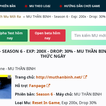
PHIÊN BẢN
MU THEO LOẠI
HƯỚNG DẪN CHƠI GAME
ch Mu Mới Ra
MU THẦN BINH - Season 6 - Exp: 200x - Drop: 30
lpha Test hôm
Open beta hôm
nay
nay
 SEASON 6 - EXP: 200X - DROP: 30% - MU THẦN BI
THỨC NGÀY
Trang chủ:
http://muthanbinh.net/
Hỗ trợ:
Fanpage
Phiên bản:
Season 6
-
Máy chủ:
MU THẦN BINH
Loại Mu:
Reset In Game
, Exp 200x, Drop 30%