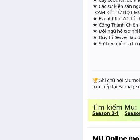
★ Các sự kiện săn n
CAM KẾT TỪ BQT M
★ Event PK được tổ ch
★ Công Thành Chiến die
★ Đội ngũ hỗ trợ nhi
★ Duy trì Server lâu 
★ Sự kiện diễn ra liên
️🏆Ghi chú bởi Mumoir
trực tiếp tại Fanpage
Tìm kiếm Mu:
Season 0-1
Seaso
MU Online mọi