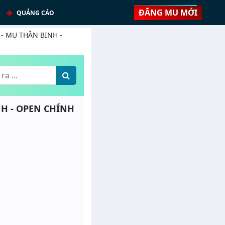
ĐĂNG MU MỚI
QUẢNG CÁO
% - MU THẦN BINH -
NH - OPEN CHÍNH