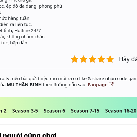
gọc, ép đồ đa dạng, phong phú
U
ức hàng tuần
̂̃n ra liên tục.
ệt tình, Hotline 24/7
dài, không nhàm chán
 tục, hấp dẫn
Hãy đ
a.tv: nếu bài giới thiệu mu mới ra có like & share nhận code gam
 của
MU THẦN BINH
theo đường dẫn sau:
Fanpage
n 2
Season 3-5
Season 6
Season 7-15
Season 16-20
 người cũng chơi