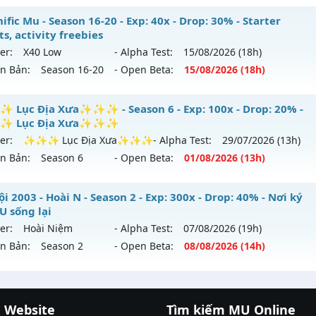
ểu reset: Reset In Game
U CỔ XƯA - Cày Cuốc 100%, Không Custom
fic Mu - Season 16-20 - Exp: 40x - Drop: 30% - Starter
ể loại: Mu Custom thêm đồ mới
s, activity freebies
 mới ra tháng 08 2026 - Mở máy chủ
HOÀI NIỆM
vào 19h n
er:
X40 Low
- Alpha Test:
15/08
/2026
(18h)
tihack: SPK
ên Bản:
Season 16-20
- Open Beta:
15/08
/2026
(18h)
p: 100x - Drop: 10%
ểu reset: Reset In Game
gnific Mu - Starter events, activity freebies
Lục Địa Xưa✨✨✨ - Season 6 - Exp: 100x - Drop: 20% -
hể loại: Mu Nguyên bản Webzen
 Lục Địa Xưa✨✨✨
 mới ra tháng 08 2026 - Mở máy chủ
X40 Low
vào 18h ngà
er:
✨✨✨ Lục Địa Xưa✨✨✨
- Alpha Test:
29/07
/2026
(13h)
tihack: Phiên bản mới nhất
ên Bản:
Season 6
- Open Beta:
01/08
/2026
(13h)
p: 40x - Drop: 30%
ểu reset: Reset In Game
✨ Lục Địa Xưa✨✨✨ - ✨✨✨ Lục Địa Xưa✨✨✨
i 2003 - Hoài N - Season 2 - Exp: 300x - Drop: 40% - Nơi ký
hể loại: Mu Nguyên bản Webzen
U sống lại
mới ra tháng 08 2026 - Mở máy chủ
✨✨✨ Lục Địa Xư
er:
Hoài Niệm
- Alpha Test:
07/08
/2026
(19h)
tihack: Mega-Anti
08/2626
ên Bản:
Season 2
- Open Beta:
08/08
/2026
(14h)
: 100x - Drop: 20%
 Nội 2003 - Hoài N - Nơi ký ức MU sống lại
u reset: Reset In Game
 Website
Tìm kiếm MU Online
 mới ra tháng 08 2026 - Mở máy chủ
Hoài Niệm
vào 14h n
cá đổi thưởng
|
Xôi Lạc TV
|
789club
|
789club
 loại: Mu Nguyên bản Webzen