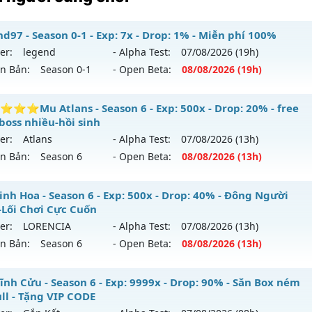
d97 - Season 0-1 - Exp: 7x - Drop: 1% - Miễn phí 100%
er:
legend
- Alpha Test:
07/08
/2026
(19h)
ên Bản:
Season 0-1
- Open Beta:
08/08
/2026
(19h)
gend97 - Miễn phí 100%
⭐Mu Atlans - Season 6 - Exp: 500x - Drop: 20% - free
boss nhiều-hồi sinh
 mới ra tháng 08 2026 - Mở máy chủ
legend
vào 19h ngày 
er:
Atlans
- Alpha Test:
07/08
/2026
(13h)
ên Bản:
Season 6
- Open Beta:
08/08
/2026
(13h)
p: 7x - Drop: 1%
ểu reset: Reset In Game
⭐⭐⭐⭐Mu Atlans - free 99%,boss nhiều-hồi sinh
inh Hoa - Season 6 - Exp: 500x - Drop: 40% - Đông Người
hể loại: Mu Nguyên bản Webzen
-Lối Chơi Cực Cuốn
 mới ra tháng 08 2026 - Mở máy chủ
Atlans
vào 13h ngày 
er:
LORENCIA
- Alpha Test:
07/08
/2026
(13h)
ntihack: Bandicam Hack 100%
ên Bản:
Season 6
- Open Beta:
08/08
/2026
(13h)
p: 500x - Drop: 20%
ểu reset: Reset In Game
 Tinh Hoa - Đông Người Chơi-Lối Chơi Cực Cuốn
ĩnh Cửu - Season 6 - Exp: 9999x - Drop: 90% - Săn Box ném
hể loại: Mu Nguyên bản Webzen
ull - Tặng VIP CODE
 mới ra tháng 08 2026 - Mở máy chủ
LORENCIA
vào 13h ng