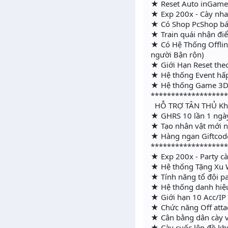
★ Reset Auto inGame -
★ Exp 200x - Cày nhanh
★ Có Shop PcShop bán
★ Train quái nhận đi
★ Có Hệ Thống Offline
người Bận rộn)
★ Giới Hạn Reset the
★ Hệ thống Event hấp
★ Hệ thống Game 3D 
******************
HỖ TRỢ TÂN THỦ Khi
★ GHRS 10 lần 1 ngà
★ Tạo nhân vật mới n
★ Hàng ngan Giftcod
******************
★ Exp 200x - Party cà
★ Hệ thống Tặng Xu W
★ Tính năng tổ đội pa
★ Hệ thống danh hie
★ Giới hạn 10 Acc/IP
★ Chức năng Off atta
★ Cân bằng dân cày v
★ Cày cuốc lên đồ k