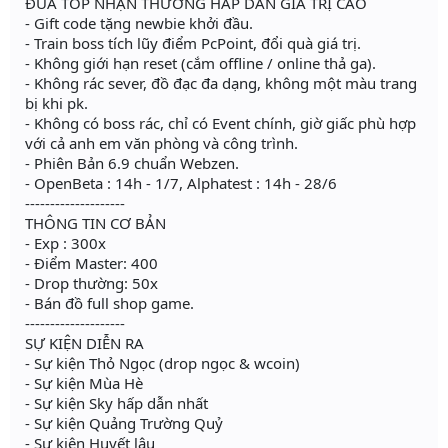
ĐUA TOP NHẬN THƯỞNG HẤP DẪN GIÁ TRỊ CAO
- Gift code tặng newbie khởi đầu.
- Train boss tích lũy điểm PcPoint, đổi quà giá trị.
- Không giới hạn reset (cắm offline / online thả ga).
- Không rác sever, đồ đạc đa dạng, không một màu trang
bị khi pk.
- Không có boss rác, chỉ có Event chính, giờ giấc phù hợp
với cả anh em văn phòng và công trình.
- Phiên Bản 6.9 chuẩn Webzen.
- OpenBeta : 14h - 1/7, Alphatest : 14h - 28/6
--------------------
THÔNG TIN CƠ BẢN
- Exp : 300x
- Điểm Master: 400
- Drop thường: 50x
- Bán đồ full shop game.
--------------------
SỰ KIỆN DIỄN RA
- Sự kiện Thỏ Ngọc (drop ngọc & wcoin)
- Sự kiện Mùa Hè
- Sự kiện Sky hấp dẫn nhất
- Sự kiện Quảng Trường Quỷ
- Sự kiện Huyết lâu