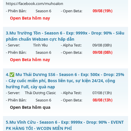
04/08/2626
https://facebook.com/muhoalon
- Phiên Bản:
Season 6
- Open Beta:
09/08
(19h)
Exp: 9999x - Drop: 20%
Open Beta hôm nay
Kiểu reset: Non Reset
Thể loại: Mu Nguyên bản Webzen
MU HỎA LONG - 🌍 Website: https://muhoalong.pro
3.
Mu Trường Tồn - Season 6 - Exp: 9999x - Drop: 90% - Siêu
Antihack: XShield
Mu mới ra tháng 08 2026 - Mở máy chủ
phẩm chuẩn Webzen cực hấp dẫn
https://facebook.com/muhoalon
vào 19h ngày 09/08/2626
- Server:
Tình Yêu
- Alpha Test:
09/08
(08h)
- Phiên Bản:
Season 6
- Open Beta:
09/08
(08h)
Exp: 99999x - Drop: 20%
Open Beta hôm nay
Kiểu reset: Non Reset
Thể loại: Mu Nguyên bản Webzen
Mu Trường Tồn - Siêu phẩm chuẩn Webzen cực hấp dẫn
4.
✅ Mu Thái Dương SS6 - Season 6 - Exp: 500x - Drop: 25%
Antihack: XShield
Mu mới ra tháng 08 2026 - Mở máy chủ
Tình Yêu
vào 08h
- Cày cuốc miễn phí, Boss liên tục, sự kiện 24/24, cộng
ngày 09/08/2626
hưởng Full, cày quà nạp
- Server:
Thái Dương Clasic
- Alpha Test:
07/08
(13h)
Exp: 9999x - Drop: 90%
- Phiên Bản:
Season 6
- Open Beta:
08/08
(13h)
Kiểu reset: Reset In Game
Open Beta hôm qua
Thể loại: Mu Nguyên bản Webzen
✅ Mu Thái Dương SS6 - Cày cuốc miễn phí, Boss liên tục,
Antihack: ICMPROTECT ✅ 🔴 ✨ ⚡️
5.
Mu Vĩnh Cửu - Season 6 - Exp: 9999x - Drop: 90% - EVENT
sự kiện 24/24, cộng hưởng Full, cày quà nạp
PK HÀNG TỐI - WCOIN MIỄN PHÍ