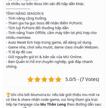
và nhiều sự kiện Boss lớn săn đồ hấp dẫn khác.
--------------------
TÍNH NĂNG SEASON 6
- Tính năng cộng hưởng.
- Tham gia hạ gục boss để nhận điểm PcPoint.
- Tích luỹ PcPoint đổi thưởng hấp dẫn
- Tính năng Train Offlife, cắm máy tiện lợi phù hợp cho
nhiều member.
- Auto Reset tích hợp trong game, dễ dàng sử dụng.
- Game nhẹ, chơi siêu mượt, dame class chuẩn Webzen.
- Tỉ lệ ép đồ cao
- Giữ nguyên giá trị & bản sắc của MU Online.
- Ban Quản trị hỗ trợ chuyên nghiệp, giải đáp nhanh
chóng.
5.0/5 - (7 Votes)
️🏆Ghi chú bởi Mumoira.tv: nếu bài giới thiệu mu mới ra
có like & share nhận code game, vui lòng tham gia trực
tiếp tại Fanpage của
Mu Thần Long
theo đường dẫn sau: