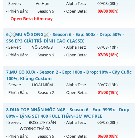
Mu mới ra tháng 08 2026 - Mở máy chủ
Thái Dương Clasic
- Server:
Vô Hạn
- Alpha Test:
09/08
(08h)
vào 13h ngày 08/08/2626
- Phiên Bản:
Season 6
- Open Beta:
09/08
(08h)
Exp: 500x - Drop: 25%
Open Beta hôm nay
Kiểu reset: Reset In Game
Mu Vĩnh Cửu - EVENT PK HÀNG TỐI - WCOIN MIỄN PHÍ
6.
⚔️MU VÔ SONG⚔️ - Season 6 - Exp: 500x - Drop: 50% -
Thể loại: Mu Nguyên bản Webzen
Mu mới ra tháng 08 2026 - Mở máy chủ
Vô Hạn
vào 08h
SS6 EP3 GIẢI TRÍ- ĐỈNH CAO CLASSIC
Antihack: VIP SHIELD
ngày 09/08/2626
- Server:
VÔ SONG 3
- Alpha Test:
07/08
(10h)
- Phiên Bản:
Season 6
- Open Beta:
07/08
(18h)
Exp: 9999x - Drop: 90%
Kiểu reset: Reset In Game
⚔️MU VÔ SONG⚔️ - SS6 EP3 GIẢI TRÍ- ĐỈNH CAO CLASSIC
7.
MU CỔ XƯA - Season 2 - Exp: 100x - Drop: 10% - Cày Cuốc
Thể loại: Mu Nguyên bản Webzen
Mu mới ra tháng 08 2026 - Mở máy chủ
VÔ SONG 3
vào 18h
100%, Không Custom
Antihack: ICMPROTECT ✅ 🔴 ✨ ⚡️
ngày 07/08/2626
- Server:
HOÀI NIỆM
- Alpha Test:
30/07
(19h)
- Phiên Bản:
Season 2
- Open Beta:
01/08
(19h)
Exp: 500x - Drop: 50%
Kiểu reset: Reset In Game
MU CỔ XƯA - Cày Cuốc 100%, Không Custom
8.
ĐUA TOP NHẬN MỐC NẠP - Season 6 - Exp: 9999x - Drop:
Thể loại: Mu Nguyên bản Webzen
Mu mới ra tháng 08 2026 - Mở máy chủ
HOÀI NIỆM
vào 19h
80% - TẶNG SET 400 FULL THẦN+3M WC FREE
Antihack: MU8X
ngày 01/08/2626
- Server:
BOSS 24/7 SĂN
- Alpha Test:
06/08
(08h)
WCOINC THẢ GA
Exp: 100x - Drop: 10%
- Phiên Bản:
Season 6
- Open Beta:
06/08
(08h)