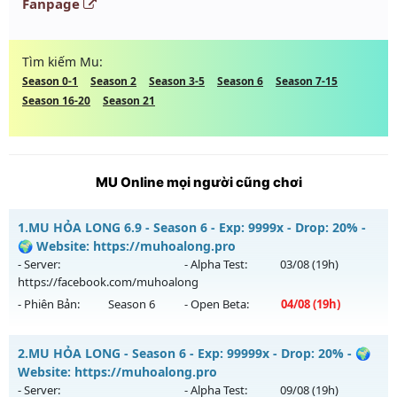
Fanpage
Tìm kiếm Mu:
Season 0-1
Season 2
Season 3-5
Season 6
Season 7-15
Season 16-20
Season 21
MU Online mọi người cũng chơi
1.
MU HỎA LONG 6.9 - Season 6 - Exp: 9999x - Drop: 20% -
🌍 Website: https://muhoalong.pro
- Server:
- Alpha Test:
03/08
(19h)
https://facebook.com/muhoalong
- Phiên Bản:
Season 6
- Open Beta:
04/08
(19h)
MU HỎA LONG 6.9 - 🌍 Website: https://muhoalong.pro
2.
MU HỎA LONG - Season 6 - Exp: 99999x - Drop: 20% - 🌍
Mu mới ra tháng 08 2026 - Mở máy chủ
Website: https://muhoalong.pro
https://facebook.com/muhoalong
vào 19h ngày
- Server:
- Alpha Test:
09/08
(19h)