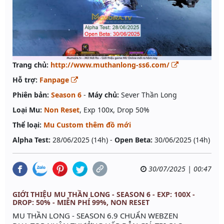
Trang chủ:
http://www.muthanlong-ss6.com/
Hỗ trợ:
Fanpage
Phiên bản:
Season 6
-
Máy chủ:
Sever Thần Long
Loại Mu:
Non Reset
, Exp 100x, Drop 50%
Thể loại:
Mu Custom thêm đồ mới
Alpha Test:
28/06/2025 (14h) -
Open Beta:
30/06/2025 (14h)
30/07/2025 | 00:47
GIỚI THIỆU MU THẦN LONG - SEASON 6 - EXP: 100X -
DROP: 50% - MIỄN PHÍ 99%, NON RESET
MU THẦN LONG - SEASON 6.9 CHUẨN WEBZEN