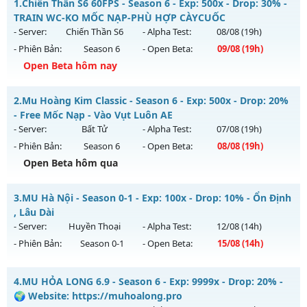
1.
Chiến Thần S6 60FPS - Season 6 - Exp: 500x - Drop: 30% -
TRAIN WC-KO MỐC NẠP-PHÙ HỢP CÀYCUỐC
- Server:
Chiến Thần S6
- Alpha Test:
08/08
(19h)
- Phiên Bản:
Season 6
- Open Beta:
09/08
(19h)
Open Beta hôm nay
Chiến Thần S6 60FPS - TRAIN WC-KO MỐC NẠP-PHÙ HỢP
2.
Mu Hoàng Kim Classic - Season 6 - Exp: 500x - Drop: 20%
CÀYCUỐC
- Free Mốc Nạp - Vào Vụt Luôn AE
Mu mới ra tháng 08 2026 - Mở máy chủ
Chiến Thần S6
vào
- Server:
Bất Tử
- Alpha Test:
07/08
(19h)
19h ngày 09/08/2626
- Phiên Bản:
Season 6
- Open Beta:
08/08
(19h)
Exp: 500x - Drop: 30%
Open Beta hôm qua
Kiểu reset: Reset In Game
Mu Hoàng Kim Classic - Free Mốc Nạp - Vào Vụt Luôn AE
3.
MU Hà Nội - Season 0-1 - Exp: 100x - Drop: 10% - Ổn Định
Thể loại: Mu Nguyên bản Webzen
Mu mới ra tháng 08 2026 - Mở máy chủ
Bất Tử
vào 19h
, Lâu Dài
Antihack: antihack
ngày 08/08/2626
- Server:
Huyền Thoại
- Alpha Test:
12/08
(14h)
- Phiên Bản:
Season 0-1
- Open Beta:
15/08
(14h)
Exp: 500x - Drop: 20%
Kiểu reset: Reset In Game
MU Hà Nội - Ổn Định , Lâu Dài
4.
MU HỎA LONG 6.9 - Season 6 - Exp: 9999x - Drop: 20% -
Thể loại: Mu Nguyên bản Webzen
Mu mới ra tháng 08 2026 - Mở máy chủ
Huyền Thoại
vào
🌍 Website: https://muhoalong.pro