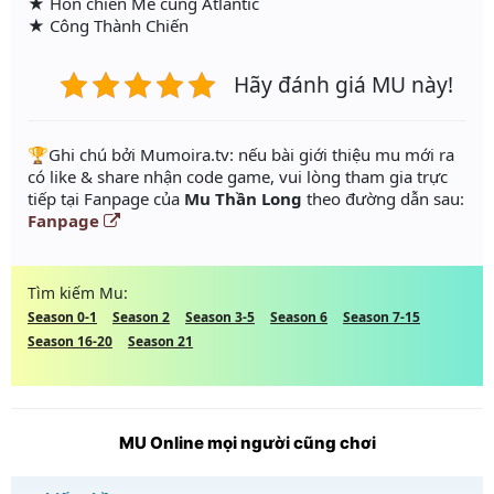
★ Hỗn chiến Mê cung Atlantic
★ Công Thành Chiến
Hãy đánh giá MU này!
️🏆Ghi chú bởi Mumoira.tv: nếu bài giới thiệu mu mới ra
có like & share nhận code game, vui lòng tham gia trực
tiếp tại Fanpage của
Mu Thần Long
theo đường dẫn sau:
Fanpage
Tìm kiếm Mu:
Season 0-1
Season 2
Season 3-5
Season 6
Season 7-15
Season 16-20
Season 21
MU Online mọi người cũng chơi