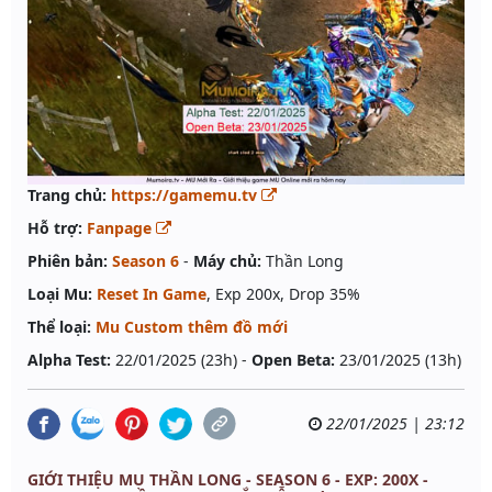
Trang chủ:
https://gamemu.tv
Hỗ trợ:
Fanpage
Phiên bản:
Season 6
-
Máy chủ:
Thần Long
Loại Mu:
Reset In Game
, Exp 200x, Drop 35%
Thể loại:
Mu Custom thêm đồ mới
Alpha Test:
22/01/2025 (23h) -
Open Beta:
23/01/2025 (13h)
22/01/2025 | 23:12
GIỚI THIỆU MU THẦN LONG - SEASON 6 - EXP: 200X -