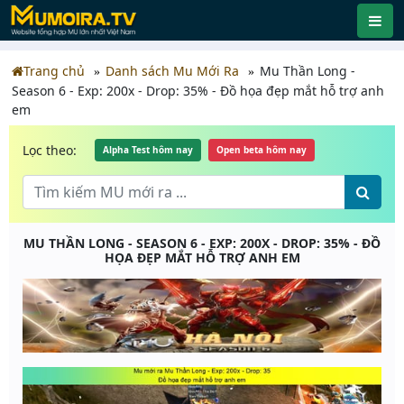
Trang chủ
Danh sách Mu Mới Ra
Mu Thần Long -
Season 6 - Exp: 200x - Drop: 35% - Đồ họa đẹp mắt hỗ trợ anh
em
Lọc theo:
Alpha Test hôm nay
Open beta hôm nay
MU THẦN LONG - SEASON 6 - EXP: 200X - DROP: 35% - ĐỒ
HỌA ĐẸP MẮT HỖ TRỢ ANH EM