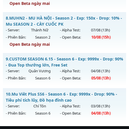
Open Beta ngày mai
Kiểu reset: Reset In Game
Thể loại: Mu Nguyên bản Webzen
Season 2 Tuổi Thơ - Drop Ngọc Cao Train Wc tại K4
8.
MUHN2 - MU HÀ NỘI - Season 2 - Exp: 150x - Drop: 10% -
Antihack: GameGuard
Mu mới ra tháng 08 2026 - Mở máy chủ
Season 2.0
vào 13h
Mu SEASON 2 - CÀY CUỐC PK
ngày 10/08/2626
- Server:
Thánh Nữ
- Alpha Test:
07/08
(13h)
- Phiên Bản:
Season 2
- Open Beta:
10/08
(15h)
Exp: 200x - Drop: 20%
Open Beta ngày mai
Kiểu reset: Reset In Game
Thể loại: Mu Bán Đồ Full Trong Shop
MUHN2 - MU HÀ NỘI - Mu SEASON 2 - CÀY CUỐC PK
9.
CUSTOM SEASON 6.15 - Season 6 - Exp: 9999x - Drop: 90%
Antihack: GameGuard
Mu mới ra tháng 08 2026 - Mở máy chủ
Thánh Nữ
vào 15h
- Đua Top thưởng lớn, Free Set
ngày 10/08/2626
- Server:
Quân Vương
- Alpha Test:
04/08
(13h)
- Phiên Bản:
Season 6
- Open Beta:
05/08
(13h)
Exp: 150x - Drop: 10%
Kiểu reset: Reset In Game
CUSTOM SEASON 6.15 - Đua Top thưởng lớn, Free Set
10.
Mu Viêt Plus SS6 - Season 6 - Exp: 9999x - Drop: 90% -
Thể loại: Mu Nguyên bản Webzen
Mu mới ra tháng 08 2026 - Mở máy chủ
Quân Vương
vào
Tiêu phí tích lũy, Đồ họa đỉnh cao
Antihack: IGMU.DEV
13h ngày 05/08/2626
- Server:
Chí Tôn
- Alpha Test:
03/08
(13h)
- Phiên Bản:
Season 6
- Open Beta:
04/08
(13h)
Exp: 9999x - Drop: 90%
Kiểu reset: Reset In Game
Mu Viêt Plus SS6 - Tiêu phí tích lũy, Đồ họa đỉnh cao