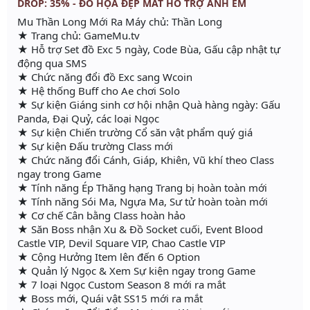
DROP: 35% - ĐỒ HỌA ĐẸP MẮT HỖ TRỢ ANH EM
Mu Thần Long Mới Ra Máy chủ: Thần Long
★ Trang chủ: GameMu.tv
★ Hỗ trợ Set đồ Exc 5 ngày, Code Bùa, Gấu cập nhật tự
động qua SMS
★ Chức năng đổi đồ Exc sang Wcoin
★ Hệ thống Buff cho Ae chơi Solo
★ Sự kiện Giáng sinh cơ hội nhận Quà hàng ngày: Gấu
Panda, Đại Quỷ, các loại Ngọc
★ Sự kiện Chiến trường Cổ săn vật phẩm quý giá
★ Sự kiện Đấu trường Class mới
★ Chức năng đổi Cánh, Giáp, Khiên, Vũ khí theo Class
ngay trong Game
★ Tính năng Ép Thăng hạng Trang bị hoàn toàn mới
★ Tính năng Sói Ma, Ngựa Ma, Sư tử hoàn toàn mới
★ Cơ chế Cân bằng Class hoàn hảo
★ Săn Boss nhận Xu & Đồ Socket cuối, Event Blood
Castle VIP, Devil Square VIP, Chao Castle VIP
★ Cộng Hưởng Item lên đến 6 Option
★ Quản lý Ngọc & Xem Sự kiện ngay trong Game
★ 7 loại Ngọc Custom Season 8 mới ra mắt
★ Boss mới, Quái vật SS15 mới ra mắt