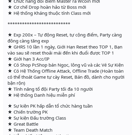
★ Chức năng đổi điểm Master ra Wcoin mới
★ Cơ chế Drop hoàn hảo từ Boss mới
★ Hệ thống Kháng thuộc tính Class mới
**************************
★ Exp 200x – Tự động Reset, tự cộng điểm, Party càng
đông càng tăng exp
★ GHRS 10 lần 1 ngày, Giới Hạn Reset theo TOP 1, Bạn
vào sau sẽ reset thoải mái đến khi đuổi được TOP 1
★ Giới hạn 3 Acc/IP
★ Có Shop PcShop bán Ngọc, lông vũ và các Vé Sự Kiện
★ Có Hệ Thống Offline Attack, Offline Trade (Hoàn toàn
có thể thoát Game tự cày Reset, Bán đồ, dành cho người
bận rộn)
★ Tính năng tổ đội Party tối đa 10 người
★ Hệ thống Danh hiệu miễn phí
★ Sự kiện PK hấp dẫn tổ chức hàng tuần
★ Chiến trường PK
★ Sự kiện Đấu trường Class
★ Great Battle
★ Team Death Match