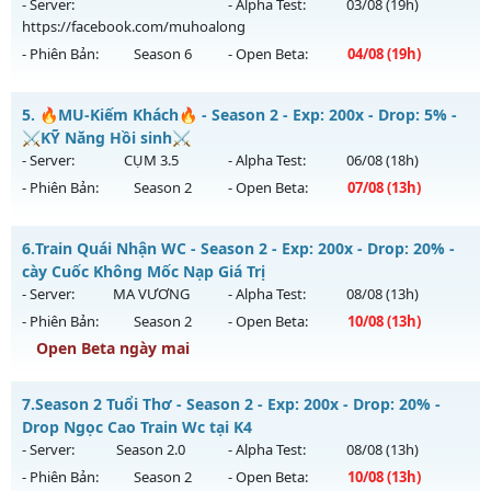
Antihack: X-Team
14h ngày 15/08/2626
- Server:
- Alpha Test:
03/08
(19h)
https://facebook.com/muhoalong
Exp: 100x - Drop: 10%
- Phiên Bản:
Season 6
- Open Beta:
04/08
(19h)
Kiểu reset: Reset In Game
Thể loại: Mu Nguyên bản Webzen
MU HỎA LONG 6.9 - 🌍 Website: https://muhoalong.pro
5.
🔥MU-Kiếm Khách🔥 - Season 2 - Exp: 200x - Drop: 5% -
Antihack: ICM
Mu mới ra tháng 08 2026 - Mở máy chủ
⚔️KỸ Năng Hồi sinh⚔️
https://facebook.com/muhoalong
vào 19h ngày
- Server:
CỤM 3.5
- Alpha Test:
06/08
(18h)
04/08/2626
- Phiên Bản:
Season 2
- Open Beta:
07/08
(13h)
Exp: 9999x - Drop: 20%
🔥MU-Kiếm Khách🔥 - ⚔️KỸ Năng Hồi sinh⚔️
Kiểu reset: Non Reset
6.
Train Quái Nhận WC - Season 2 - Exp: 200x - Drop: 20% -
Mu mới ra tháng 08 2026 - Mở máy chủ
CỤM 3.5
vào 13h
cày Cuốc Không Mốc Nạp Giá Trị
Thể loại: Mu Nguyên bản Webzen
ngày 07/08/2626
- Server:
MA VƯƠNG
- Alpha Test:
08/08
(13h)
Antihack: XShield
- Phiên Bản:
Season 2
- Open Beta:
10/08
(13h)
Exp: 200x - Drop: 5%
Open Beta ngày mai
Kiểu reset: Reset In Game
Thể loại: Mu Nguyên bản Webzen
Train Quái Nhận WC - cày Cuốc Không Mốc Nạp Giá Trị
7.
Season 2 Tuổi Thơ - Season 2 - Exp: 200x - Drop: 20% -
Antihack: Sharkguard
Mu mới ra tháng 08 2026 - Mở máy chủ
MA VƯƠNG
vào
Drop Ngọc Cao Train Wc tại K4
13h ngày 10/08/2626
- Server:
Season 2.0
- Alpha Test:
08/08
(13h)
- Phiên Bản:
Season 2
- Open Beta:
10/08
(13h)
Exp: 200x - Drop: 20%