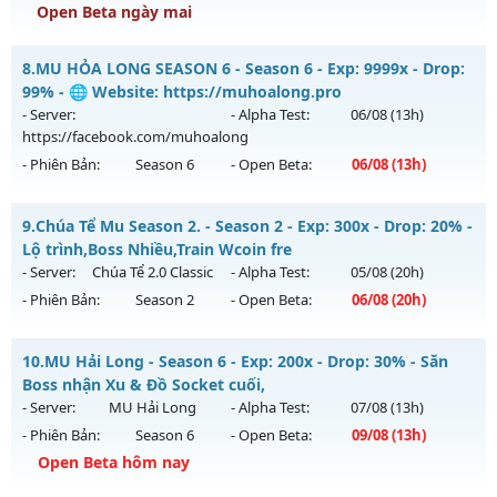
Exp: 9999x - Drop: 80%
Open Beta ngày mai
Kiểu reset: Reset In Game
MU CUSTOM 5.2 60FPS - CÀY CUỐC FREE DỄ CHƠI DỄ CÀY
8.
MU HỎA LONG SEASON 6 - Season 6 - Exp: 9999x - Drop:
Thể loại: Mu Nguyên bản Webzen
Mu mới ra tháng 08 2026 - Mở máy chủ
CUSTOM S2
vào 13h
99% - 🌐 Website: https://muhoalong.pro
Antihack: KHÔNG THỂ HACK
ngày 10/08/2626
- Server:
- Alpha Test:
06/08
(13h)
https://facebook.com/muhoalong
Exp: 999x - Drop: 100%
- Phiên Bản:
Season 6
- Open Beta:
06/08
(13h)
Kiểu reset: Reset In Game
Thể loại: Mu Custom thêm đồ mới
MU HỎA LONG SEASON 6 - 🌐 Website:
9.
Chúa Tể Mu Season 2. - Season 2 - Exp: 300x - Drop: 20% -
https://muhoalong.pro
Antihack: XShield
Lộ trình,Boss Nhiều,Train Wcoin fre
Mu mới ra tháng 08 2026 - Mở máy chủ
- Server:
Chúa Tể 2.0 Classic
- Alpha Test:
05/08
(20h)
https://facebook.com/muhoalong
vào 13h ngày
- Phiên Bản:
Season 2
- Open Beta:
06/08
(20h)
06/08/2626
Exp: 9999x - Drop: 99%
Chúa Tể Mu Season 2. - Lộ trình,Boss Nhiều,Train Wcoin fre
10.
MU Hải Long - Season 6 - Exp: 200x - Drop: 30% - Săn
Kiểu reset: Non Reset
Mu mới ra tháng 08 2026 - Mở máy chủ
Chúa Tể 2.0 Classic
Boss nhận Xu & Đồ Socket cuối,
vào 20h ngày 06/08/2626
- Server:
MU Hải Long
- Alpha Test:
07/08
(13h)
Thể loại: Mu Nguyên bản Webzen
- Phiên Bản:
Season 6
- Open Beta:
09/08
(13h)
Exp: 300x - Drop: 20%
Antihack: XShield
Open Beta hôm nay
Kiểu reset: Reset In Game