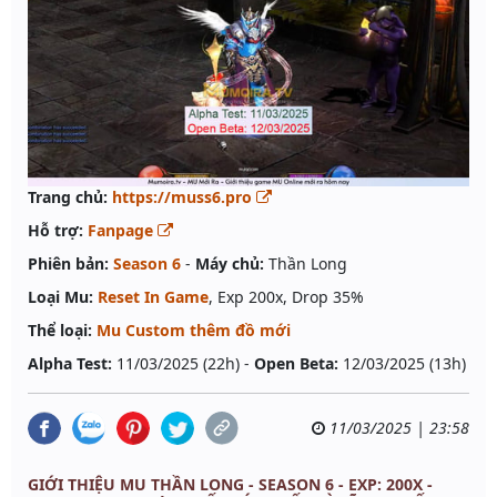
Trang chủ:
https://muss6.pro
Hỗ trợ:
Fanpage
Phiên bản:
Season 6
-
Máy chủ:
Thần Long
Loại Mu:
Reset In Game
, Exp 200x, Drop 35%
Thể loại:
Mu Custom thêm đồ mới
Alpha Test:
11/03/2025 (22h) -
Open Beta:
12/03/2025 (13h)
11/03/2025 | 23:58
GIỚI THIỆU MU THẦN LONG - SEASON 6 - EXP: 200X -