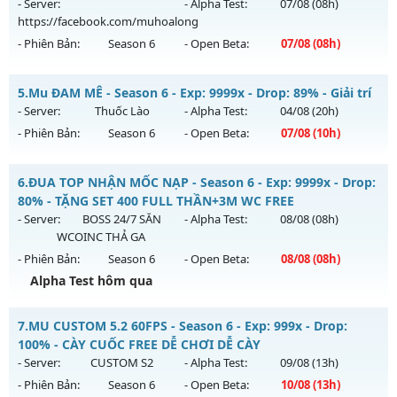
ngày 07/08/2626
- Server:
- Alpha Test:
07/08
(08h)
Antihack: Xshiel
https://facebook.com/muhoalong
Exp: 150x - Drop: 5%
- Phiên Bản:
Season 6
- Open Beta:
07/08
(08h)
Kiểu reset: Reset In Game
Thể loại: Mu Nguyên bản Webzen
MU HỎA LONG - 🌍 Website: https://muhoalong.pro
5.
Mu ĐAM MÊ - Season 6 - Exp: 9999x - Drop: 89% - Giải trí
Antihack: BDCAM
Mu mới ra tháng 08 2026 - Mở máy chủ
- Server:
Thuốc Lào
- Alpha Test:
04/08
(20h)
https://facebook.com/muhoalong
vào 08h ngày
- Phiên Bản:
Season 6
- Open Beta:
07/08
(10h)
07/08/2626
Exp: 9999x - Drop: 99%
Mu ĐAM MÊ - Giải trí
6.
ĐUA TOP NHẬN MỐC NẠP - Season 6 - Exp: 9999x - Drop:
Kiểu reset: Non Reset
Mu mới ra tháng 08 2026 - Mở máy chủ
Thuốc Lào
vào 10h
80% - TẶNG SET 400 FULL THẦN+3M WC FREE
ngày 07/08/2626
- Server:
BOSS 24/7 SĂN
- Alpha Test:
08/08
(08h)
Thể loại: Mu Nguyên bản Webzen
WCOINC THẢ GA
Exp: 9999x - Drop: 89%
Antihack: XShield
- Phiên Bản:
Season 6
- Open Beta:
08/08
(08h)
Kiểu reset: Reset In Game
Alpha Test hôm qua
Thể loại: Mu Bán Đồ Full Trong Shop
ĐUA TOP NHẬN MỐC NẠP - TẶNG SET 400 FULL THẦN+3M
Antihack: UGK
7.
MU CUSTOM 5.2 60FPS - Season 6 - Exp: 999x - Drop:
WC FREE
100% - CÀY CUỐC FREE DỄ CHƠI DỄ CÀY
Mu mới ra tháng 08 2026 - Mở máy chủ
BOSS 24/7 SĂN
- Server:
CUSTOM S2
- Alpha Test:
09/08
(13h)
WCOINC THẢ GA
vào 08h ngày 08/08/2626
- Phiên Bản:
Season 6
- Open Beta:
10/08
(13h)