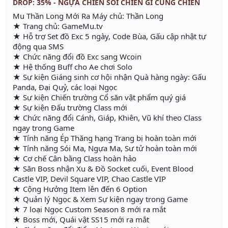
DROP: 35% - NGỰA CHIẾN SÓI CHIẾN GÌ CŨNG CHIẾN
Mu Thần Long Mới Ra Máy chủ: Thần Long
★ Trang chủ: GameMu.tv
★ Hỗ trợ Set đồ Exc 5 ngày, Code Bùa, Gấu cập nhật tự
động qua SMS
★ Chức năng đổi đồ Exc sang Wcoin
★ Hệ thống Buff cho Ae chơi Solo
★ Sự kiện Giáng sinh cơ hội nhận Quà hàng ngày: Gấu
Panda, Đại Quỷ, các loại Ngọc
★ Sự kiện Chiến trường Cổ săn vật phẩm quý giá
★ Sự kiện Đấu trường Class mới
★ Chức năng đổi Cánh, Giáp, Khiên, Vũ khí theo Class
ngay trong Game
★ Tính năng Ép Thăng hạng Trang bị hoàn toàn mới
★ Tính năng Sói Ma, Ngựa Ma, Sư tử hoàn toàn mới
★ Cơ chế Cân bằng Class hoàn hảo
★ Săn Boss nhận Xu & Đồ Socket cuối, Event Blood
Castle VIP, Devil Square VIP, Chao Castle VIP
★ Cộng Hưởng Item lên đến 6 Option
★ Quản lý Ngọc & Xem Sự kiện ngay trong Game
★ 7 loại Ngọc Custom Season 8 mới ra mắt
★ Boss mới, Quái vật SS15 mới ra mắt