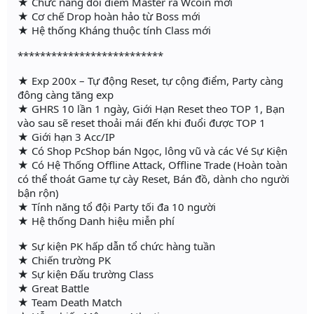
★ Chức năng đổi điểm Master ra Wcoin mới
★ Cơ chế Drop hoàn hảo từ Boss mới
★ Hệ thống Kháng thuộc tính Class mới
**************************
★ Exp 200x – Tự động Reset, tự cộng điểm, Party càng
đông càng tăng exp
★ GHRS 10 lần 1 ngày, Giới Hạn Reset theo TOP 1, Bạn
vào sau sẽ reset thoải mái đến khi đuổi được TOP 1
★ Giới hạn 3 Acc/IP
★ Có Shop PcShop bán Ngọc, lông vũ và các Vé Sự Kiện
★ Có Hệ Thống Offline Attack, Offline Trade (Hoàn toàn
có thể thoát Game tự cày Reset, Bán đồ, dành cho người
bận rộn)
★ Tính năng tổ đội Party tối đa 10 người
★ Hệ thống Danh hiệu miễn phí
★ Sự kiện PK hấp dẫn tổ chức hàng tuần
★ Chiến trường PK
★ Sự kiện Đấu trường Class
★ Great Battle
★ Team Death Match