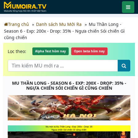
Trang chủ
Danh sách Mu Mới Ra
Mu Thần Long -
Season 6 - Exp: 200x - Drop: 35% - Ngựa chiến Sói chiến Gì
cũng chiến
Lọc theo:
Alpha Test hôm nay
Open beta hôm nay
MU THẦN LONG - SEASON 6 - EXP: 200X - DROP: 35% -
NGỰA CHIẾN SÓI CHIẾN GÌ CŨNG CHIẾN