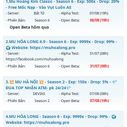
1.
Mu Hoàng Kim Classic - Season 6 - Exp: 500x - Drop: 20%
- Free Mốc Nạp - Vào Vụt Luôn AE
- Server:
Bất Tử
- Alpha Test:
07/08
(19h)
- Phiên Bản:
Season 6
- Open Beta:
08/08
(19h)
Open Beta hôm qua
Mu Hoàng Kim Classic - Free Mốc Nạp - Vào Vụt Luôn AE
2.
MU HỎA LONG 6.9 - Season 6 - Exp: 9999x - Drop: 99% -
Mu mới ra tháng 08 2026 - Mở máy chủ
Bất Tử
vào 19h
🌍 Website: https://muhoalong.pro
ngày 08/08/2626
- Server:
- Alpha Test:
31/07
(08h)
https://facebook.com/muhoalong
Exp: 500x - Drop: 20%
- Phiên Bản:
Season 6
- Open Beta:
31/07
(08h)
Kiểu reset: Reset In Game
Thể loại: Mu Nguyên bản Webzen
MU HỎA LONG 6.9 - 🌍 Website: https://muhoalong.pro
3.
💥 MU HÀ NỘI 💥 - Season 2 - Exp: 150x - Drop: 5% - 💎
Antihack: X-Team
Mu mới ra tháng 07 2026 - Mở máy chủ
ĐUA TOP NHẬN ATM- pk 24/24💎
https://facebook.com/muhoalong
vào 08h ngày
- Server:
DEVIAS
- Alpha Test:
07/08
(08h)
31/07/2626
- Phiên Bản:
Season 2
- Open Beta:
07/08
(19h)
Exp: 9999x - Drop: 99%
💥 MU HÀ NỘI 💥 - 💎 ĐUA TOP NHẬN ATM- pk 24/24💎
Kiểu reset: Non Reset
4.
MU HỎA LONG - Season 6 - Exp: 9999x - Drop: 99% - 🌍
Mu mới ra tháng 08 2026 - Mở máy chủ
DEVIAS
vào 19h
Website: https://muhoalong.pro
Thể loại: Mu Nguyên bản Webzen