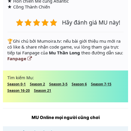
★ Hỗn chiến Mê cung Atlantic
★ Công Thành Chiến
Hãy đánh giá MU này!
️🏆Ghi chú bởi Mumoira.tv: nếu bài giới thiệu mu mới ra
có like & share nhận code game, vui lòng tham gia trực
tiếp tại Fanpage của
Mu Thần Long
theo đường dẫn sau:
Fanpage
Tìm kiếm Mu:
Season 0-1
Season 2
Season 3-5
Season 6
Season 7-15
Season 16-20
Season 21
MU Online mọi người cũng chơi