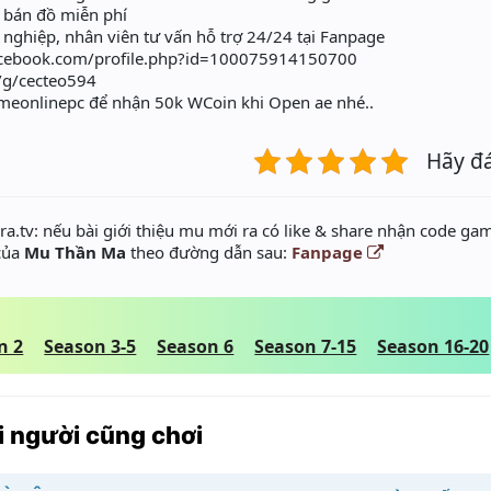
n đồ miễn phí
ghiệp, nhân viên tư vấn hỗ trợ 24/24 tại Fanpage
acebook.com/profile.php?id=100075914150700
e/g/cecteo594
gameonlinepc để nhận 50k WCoin khi Open ae nhé..
Hãy đ
a.tv: nếu bài giới thiệu mu mới ra có like & share nhận code gam
 của
Mu Thần Ma
theo đường dẫn sau:
Fanpage
n 2
Season 3-5
Season 6
Season 7-15
Season 16-20
 người cũng chơi