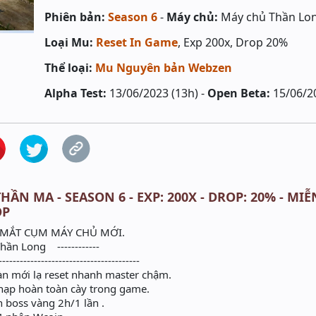
Phiên bản:
Season 6
-
Máy chủ:
Máy chủ Thần Lo
Loại Mu:
Reset In Game
, Exp 200x, Drop 20%
Thể loại:
Mu Nguyên bản Webzen
Alpha Test:
13/06/2023 (13h) -
Open Beta:
15/06/2
HẦN MA - SEASON 6 - EXP: 200X - DROP: 20% - MIỄ
OP
MẮT CỤM MÁY CHỦ MỚI.
Thần Long ------------
----------------------------------------
àn mới lạ reset nhanh master chậm.
ạp hoàn toàn cày trong game.
boss vàng 2h/1 lần .