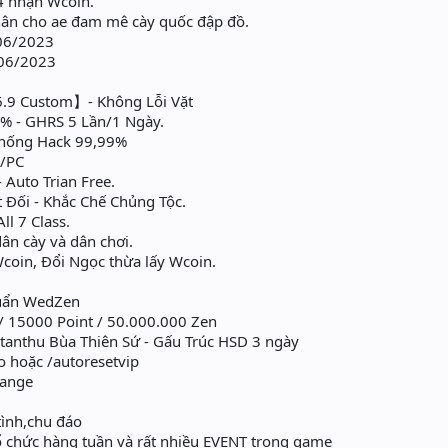
4 nhận Wcoin.
ân cho ae đam mê cày quốc đập đồ.
/06/2023
/06/2023
6.9 Custom】- Không Lỗi Vặt
% - GHRS 5 Lần/1 Ngày.
hống Hack 99,99%
n/PC
Auto Trian Free.
 Đối - Khắc Chế Chủng Tộc.
l 7 Class.
ân cày và dân chơi.
coin, Đổi Ngọc thừa lấy Wcoin.
huẩn WedZen
 / 15000 Point / 50.000.000 Zen
: /tanthu Bùa Thiên Sứ - Gấu Trúc HSD 3 ngày
o hoặc /autoresetvip
hange
tình,chu đáo
 chức hàng tuần và rất nhiều EVENT trong game