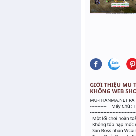
GIỚI THIỆU MU T
KHÔNG WEB SH
MU-THANMA.NET RA 
----------- Máy Chủ : 
------------------------------
Một lối chơi hoàn to
Không tốp nạp mốc n
Săn Boss nhận Wcoin 