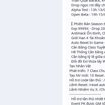
Trian Quái Barack, K
Drop ngọc rơi đầy ch
Alpha Test : 13h 13
Open Beta : 19h 15
【 Phiên Bản Season 
Exp 9999X - Drop 20
AntiHack Ổn Định, C
Giới Hạn 4 Tài Khoả
Auto Reset In Game - 
Cân Bằng Class Tuyệt
Hệ Thống Cân bằng Al
Cân bằng tỷ lệ giữa d
Đổi đồ Exl thừa lấy W
Tạo Nhân Vật
Phát triển: 7 Class C
Tạo NV mới: 10 Reset
Hỗ trợ code tân thủ 
Lệnh Reset: /reset aut
Lệnh Nhiệm Vụ 3: /C
---------------------------
Hỗ trợ tân thủ nhiệt 
Event PK được GM tổ