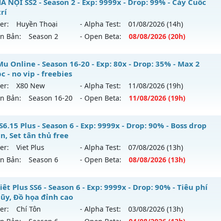
À NỘI SS2 - Season 2 - Exp: 9999x - Drop: 99% - Cày Cuốc
trí
er:
Huyền Thoại
- Alpha Test:
01/08
/2026
(14h)
ên Bản:
Season 2
- Open Beta:
08/08
/2026
(20h)
 HÀ NỘI SS2 - Cày Cuốc giải trí
u Online - Season 16-20 - Exp: 80x - Drop: 35% - Max 2
c - no vip - freebies
 mới ra tháng 08 2026 - Mở máy chủ
Huyền Thoại
vào 20h
er:
X80 New
- Alpha Test:
11/08
/2026
(19h)
ên Bản:
Season 16-20
- Open Beta:
11/08
/2026
(19h)
p: 9999x - Drop: 99%
ểu reset: Reset In Game
p Mu Online - Max 2 acc/pc - no vip - freebies
6.15 Plus - Season 6 - Exp: 9999x - Drop: 90% - Boss drop
hể loại: Mu Nguyên bản Webzen
n, Set tân thủ free
 mới ra tháng 08 2026 - Mở máy chủ
X80 New
vào 19h ngà
er:
Viet Plus
- Alpha Test:
07/08
/2026
(13h)
tihack: ugk
ên Bản:
Season 6
- Open Beta:
08/08
/2026
(13h)
p: 80x - Drop: 35%
ểu reset: Reset In Game
 SS6.15 Plus - Boss drop 1h/lần, Set tân thủ free
êt Plus SS6 - Season 6 - Exp: 9999x - Drop: 90% - Tiêu phí
hể loại: Mu Nguyên bản Webzen
lũy, Đồ họa đỉnh cao
 mới ra tháng 08 2026 - Mở máy chủ
Viet Plus
vào 13h ngà
er:
Chí Tôn
- Alpha Test:
03/08
/2026
(13h)
tihack: AntiShield