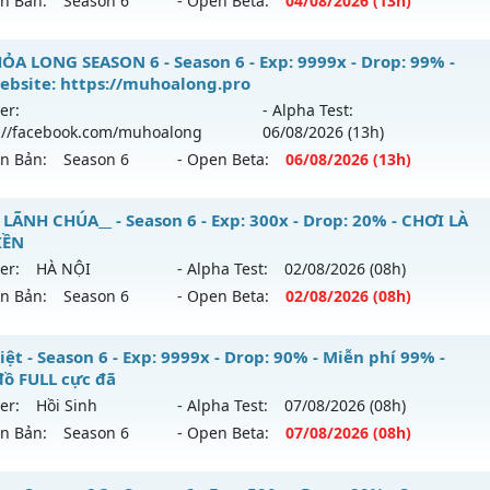
ên Bản:
Season 6
- Open Beta:
04/08
/2026
(13h)
p: 9999x - Drop: 90%
ểu reset: Reset In Game
 Viêt Plus SS6 - Tiêu phí tích lũy, Đồ họa đỉnh cao
ỎA LONG SEASON 6 - Season 6 - Exp: 9999x - Drop: 99% -
ể loại: Mu Bán Đồ Full Trong Shop
ebsite: https://muhoalong.pro
 mới ra tháng 08 2026 - Mở máy chủ
Chí Tôn
vào 13h ngày
er:
- Alpha Test:
tihack: Phoenix chống hack mới
://facebook.com/muhoalong
06/08
/2026
(13h)
p: 9999x - Drop: 90%
ên Bản:
Season 6
- Open Beta:
06/08
/2026
(13h)
ểu reset: Reset In Game
ể loại: Mu Bán Đồ Full Trong Shop
ỎA LONG SEASON 6 - 🌐 Website: https://muhoalong.pro
 LÃNH CHÚA__ - Season 6 - Exp: 300x - Drop: 20% - CHƠI LÀ
IỀN
tihack: Phoenix 2026
ới ra tháng 08 2026 - Mở máy chủ
https://facebook.com
er:
HÀ NỘI
- Alpha Test:
02/08
/2026
(08h)
 06/08/2626
ên Bản:
Season 6
- Open Beta:
02/08
/2026
(08h)
9999x - Drop: 99%
_MU LÃNH CHÚA__ - CHƠI LÀ NGHIỀN
ệt - Season 6 - Exp: 9999x - Drop: 90% - Miễn phí 99% -
reset: Non Reset
đồ FULL cực đã
 mới ra tháng 08 2026 - Mở máy chủ
HÀ NỘI
vào 08h ngày
loại: Mu Nguyên bản Webzen
er:
Hồi Sinh
- Alpha Test:
07/08
/2026
(08h)
ên Bản:
Season 6
- Open Beta:
07/08
/2026
(08h)
p: 300x - Drop: 20%
ack: XShield
ểu reset: Reset In Game