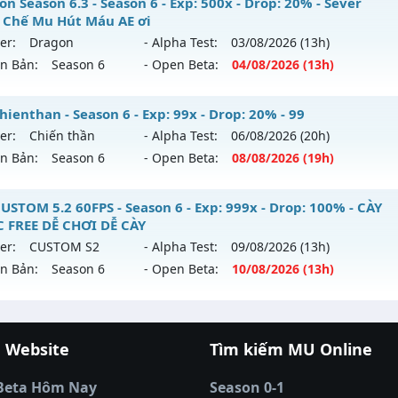
 Việt - Miễn phí 99% - Cày đồ FULL cực đã
n Season 6.3 - Season 6 - Exp: 500x - Drop: 20% - Sever
hể loại: Mu Nguyên bản Webzen
 Chế Mu Hút Máu AE ơi
 mới ra tháng 08 2026 - Mở máy chủ
Hồi Sinh
vào 08h ngà
er:
Dragon
- Alpha Test:
03/08
/2026
(13h)
tihack: GoldShield
ên Bản:
Season 6
- Open Beta:
04/08
/2026
(13h)
p: 9999x - Drop: 90%
ểu reset: Reset In Game
agon Season 6.3 - Sever Khắc Chế Mu Hút Máu AE ơi
ienthan - Season 6 - Exp: 99x - Drop: 20% - 99
hể loại: Mu Nguyên bản Webzen
er:
Chiến thần
- Alpha Test:
06/08
/2026
(20h)
 mới ra tháng 08 2026 - Mở máy chủ
Dragon
vào 13h ngày
ên Bản:
Season 6
- Open Beta:
08/08
/2026
(19h)
ntihack: ICMPROTECT ✅ 🔴 ✨ ⚡️
p: 500x - Drop: 20%
-chienthan - 99
USTOM 5.2 60FPS - Season 6 - Exp: 999x - Drop: 100% - CÀY
ểu reset: Reset In Game
 FREE DỄ CHƠI DỄ CÀY
 mới ra tháng 08 2026 - Mở máy chủ
Chiến thần
vào 19h n
hể loại: Mu Nguyên bản Webzen
er:
CUSTOM S2
- Alpha Test:
09/08
/2026
(13h)
ên Bản:
Season 6
- Open Beta:
10/08
/2026
(13h)
p: 99x - Drop: 20%
tihack: Antihack
ểu reset: Reset In Game
U CUSTOM 5.2 60FPS - CÀY CUỐC FREE DỄ CHƠI DỄ CÀY
hể loại: Mu Nguyên bản Webzen
 Website
Tìm kiếm MU Online
 mới ra tháng 08 2026 - Mở máy chủ
CUSTOM S2
vào 13h n
cá đổi thưởng
|
Xôi Lạc TV
|
789club
|
789club
tihack: Anti 8x
á banh Thapcamtv
|
RR88
|
xem bóng đá
|
xem b
p: 999x - Drop: 100%
Beta Hôm Nay
Season 0-1
 bóng đá trực tiếp
|
colatv trực tiếp bóng đá
|
cola