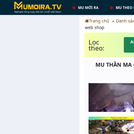
MU MỚI RA
MU THEO 
Trang chủ
Danh sá
web shop
Lọc
A
theo:
MU THẦN MA -