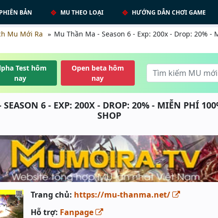
PHIÊN BẢN
MU THEO LOẠI
HƯỚNG DẪN CHƠI GAME
ch Mu Mới Ra
Mu Thần Ma - Season 6 - Exp: 200x - Drop: 20% -
lpha Test hôm
Open beta hôm
nay
nay
 SEASON 6 - EXP: 200X - DROP: 20% - MIỄN PHÍ 1
SHOP
Trang chủ:
https://mu-thanma.net/
Hỗ trợ:
Fanpage