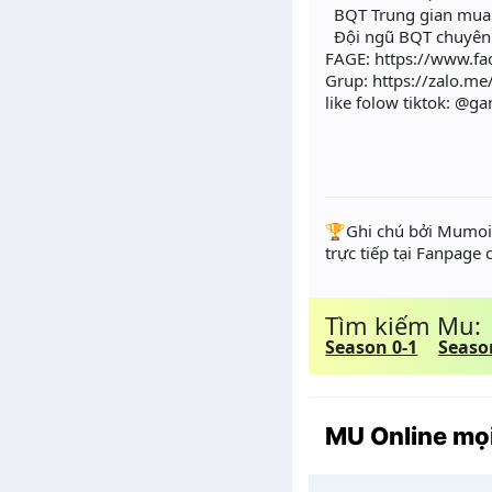
BQT Trung gian mua bá
Đội ngũ BQT chuyên n
FAGE: https://www.f
Grup: https://zalo.m
like folow tiktok: @
️🏆Ghi chú bởi Mumoir
trực tiếp tại Fanpage
Tìm kiếm Mu:
Season 0-1
Seaso
MU Online mọi