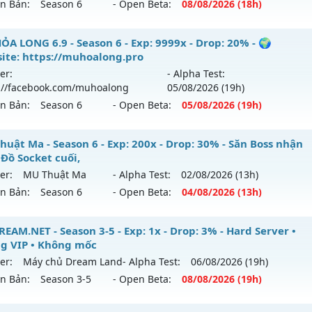
ên Bản:
Season 6
- Open Beta:
08/08
/2026
(18h)
9999x - Drop: 20%
reset: Non Reset
ỎA LONG 6.9 - 🌍 Website: https://muhoalong.pro
ỎA LONG 6.9 - Season 6 - Exp: 9999x - Drop: 20% - 🌍
loại: Mu Nguyên bản Webzen
ite: https://muhoalong.pro
ới ra tháng 08 2026 - Mở máy chủ
https://facebook.com
er:
- Alpha Test:
ack: XShield
 08/08/2626
://facebook.com/muhoalong
05/08
/2026
(19h)
ên Bản:
Season 6
- Open Beta:
05/08
/2026
(19h)
9999x - Drop: 99%
reset: Non Reset
ỎA LONG 6.9 - 🌍 Website: https://muhoalong.pro
huật Ma - Season 6 - Exp: 200x - Drop: 30% - Săn Boss nhận
loại: Mu Nguyên bản Webzen
 Đồ Socket cuối,
ới ra tháng 08 2026 - Mở máy chủ
https://facebook.com
er:
MU Thuật Ma
- Alpha Test:
02/08
/2026
(13h)
ack: XShield
 05/08/2626
ên Bản:
Season 6
- Open Beta:
04/08
/2026
(13h)
9999x - Drop: 20%
 Thuật Ma - Săn Boss nhận Xu & Đồ Socket cuối,
EAM.NET - Season 3-5 - Exp: 1x - Drop: 3% - Hard Server •
reset: Non Reset
g VIP • Không mốc
 mới ra tháng 08 2026 - Mở máy chủ
MU Thuật Ma
vào 13
loại: Mu Nguyên bản Webzen
er:
Máy chủ Dream Land
- Alpha Test:
06/08
/2026
(19h)
ên Bản:
Season 3-5
- Open Beta:
08/08
/2026
(19h)
p: 200x - Drop: 30%
ack: XShield
ểu reset: Reset In Game