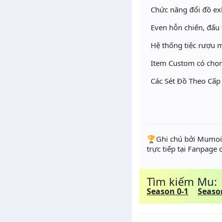
Chức năng đổi đồ exl
Even hỗn chiến, đấu t
Hệ thống tiệc rượu m
Item Custom có chọn
Các Sét Đồ Theo Cấp 
️🏆Ghi chú bởi Mumoir
trực tiếp tại Fanpage
Tìm kiếm Mu:
Season 0-1
Seaso