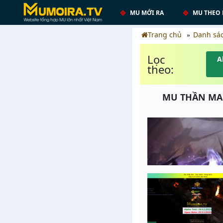
MU MỚI RA
MU THEO 
Trang chủ
Danh sá
Lọc
A
theo:
MU THẦN MA -