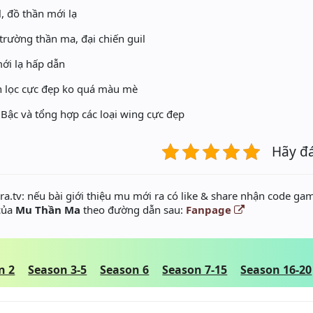
, đồ thần mới lạ
rường thần ma, đại chiến guil
ới lạ hấp dẫn
 lọc cực đẹp ko quá màu mè
Bậc và tổng hợp các loại wing cực đẹp
Hãy đ
a.tv: nếu bài giới thiệu mu mới ra có like & share nhận code gam
 của
Mu Thần Ma
theo đường dẫn sau:
Fanpage
n 2
Season 3-5
Season 6
Season 7-15
Season 16-20