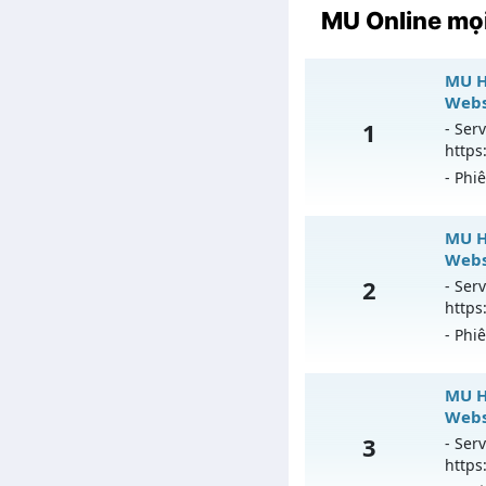
MU Online mọi
MU H
Webs
1
- Serv
https
- Phi
MU H
MU H
Webs
Mu m
2
- Serv
ngày
https
- Phi
Exp: 
Kiểu 
MU H
MU H
Thể 
Webs
Mu m
3
- Serv
Antih
ngày
https