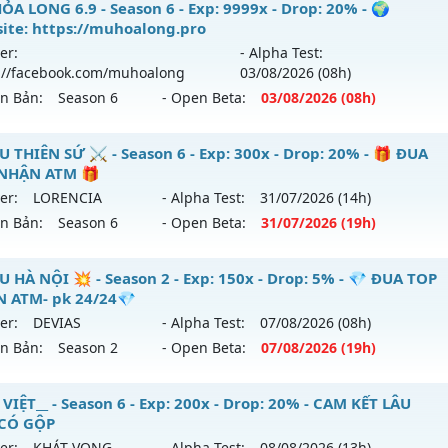
DREAM.NET - Hard Server • Không VIP • Không mốc
ỎA LONG 6.9 - Season 6 - Exp: 9999x - Drop: 20% - 🌍
hể loại: Mu Nguyên bản Webzen
ite: https://muhoalong.pro
 mới ra tháng 08 2026 - Mở máy chủ
Máy chủ Dream Land
er:
- Alpha Test:
tihack: VietGuard
/08/2626
://facebook.com/muhoalong
03/08
/2026
(08h)
ên Bản:
Season 6
- Open Beta:
03/08
/2026
(08h)
p: 1x - Drop: 3%
ểu reset: Non Reset
ỎA LONG 6.9 - 🌍 Website: https://muhoalong.pro
U THIÊN SỨ ⚔️ - Season 6 - Exp: 300x - Drop: 20% - 🎁 ĐUA
ể loại: Mu Nguyên bản Webzen
NHẬN ATM 🎁
ới ra tháng 08 2026 - Mở máy chủ
https://facebook.com
er:
LORENCIA
- Alpha Test:
31/07
/2026
(14h)
tihack: Chống Hack/ Dupe 100%
 03/08/2626
ên Bản:
Season 6
- Open Beta:
31/07
/2026
(19h)
9999x - Drop: 20%
️ MU THIÊN SỨ ⚔️ - 🎁 ĐUA TOP NHẬN ATM 🎁
U HÀ NỘI 💥 - Season 2 - Exp: 150x - Drop: 5% - 💎 ĐUA TOP
reset: Non Reset
 ATM- pk 24/24💎
 mới ra tháng 07 2026 - Mở máy chủ
LORENCIA
vào 19h ng
loại: Mu Nguyên bản Webzen
er:
DEVIAS
- Alpha Test:
07/08
/2026
(08h)
ên Bản:
Season 2
- Open Beta:
07/08
/2026
(19h)
p: 300x - Drop: 20%
ack: XShield
ểu reset: Reset In Game
 MU HÀ NỘI 💥 - 💎 ĐUA TOP NHẬN ATM- pk 24/24💎
VIỆT__ - Season 6 - Exp: 200x - Drop: 20% - CAM KẾT LÂU
hể loại: Mu Nguyên bản Webzen
 CÓ GỘP
 mới ra tháng 08 2026 - Mở máy chủ
DEVIAS
vào 19h ngày 
er:
KHÁT VỌNG
- Alpha Test:
08/08
/2026
(13h)