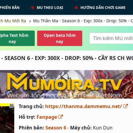
PHIÊN BẢN
MU THEO LOẠI
HƯỚNG DẪN CHƠI GAME
ch Mu Mới Ra
Mu Thần Ma - Season 6 - Exp: 300x - Drop: 50% - C
lpha Test hôm
Open beta hôm
nay
nay
 SEASON 6 - EXP: 300X - DROP: 50% - CẦY RS CH W
Trang chủ:
https://thanma.dammemu.net/
Hỗ trợ:
Fanpage
Phiên bản:
Season 6
-
Máy chủ:
Kun Dun