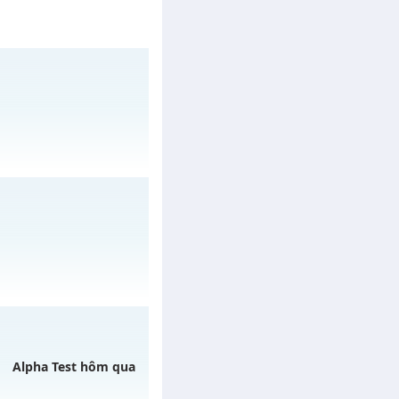
/muhoalong
vào 08h
/muhoalong
vào 13h
Alpha Test hôm qua