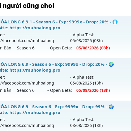
 người cũng chơi
ỎA LONG 6.9.1 - Season 6 - Exp: 9999x - Drop: 20% - 🌐
ite: https://muhoalong.pro
er:
- Alpha Test:
://facebook.com/muhoalong
05/08
/2026
(08h)
ên Bản:
Season 6
- Open Beta:
05/08
/2026
(08h)
ỎA LONG 6.9.1 - 🌐 Website: https://muhoalong.pro
ỎA LONG 6.9 - Season 6 - Exp: 9999x - Drop: 20% - 🌍
ite: https://muhoalong.pro
ới ra tháng 08 2026 - Mở máy chủ
https://facebook.com
er:
- Alpha Test:
 05/08/2626
://facebook.com/muhoalong
05/08
/2026
(13h)
ên Bản:
Season 6
- Open Beta:
05/08
/2026
(13h)
9999x - Drop: 20%
reset: Non Reset
ỎA LONG 6.9 - 🌍 Website: https://muhoalong.pro
ỎA LONG 6.9 - Season 6 - Exp: 9999x - Drop: 99% - 🌍
loại: Mu Nguyên bản Webzen
ite: https://muhoalong.pro
ới ra tháng 08 2026 - Mở máy chủ
https://facebook.com
er:
- Alpha Test:
ack: XShield
 05/08/2626
://facebook.com/muhoalong
08/08
/2026
(18h)